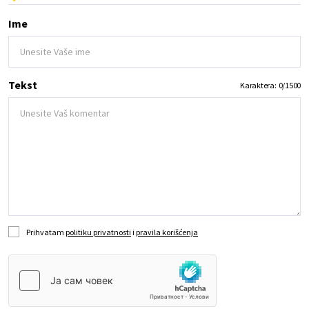
Ime
Tekst
Karaktera:
0
/
1500
Prihvatam
politiku privatnosti
i
pravila korišćenja