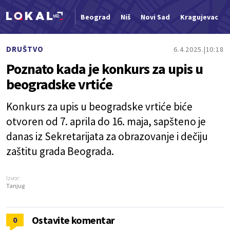
Beograd
Niš
Novi Sad
Kragujevac
Nova vest
DRUŠTVO
6.4.2025.
10:18
Poznato kada je konkurs za upis u
beogradske vrtiće
Konkurs za upis u beogradske vrtiće biće
otvoren od 7. aprila do 16. maja, sapšteno je
danas iz Sekretarijata za obrazovanje i dečiju
zaštitu grada Beograda.
Izvor:
Tanjug
Ostavite komentar
0