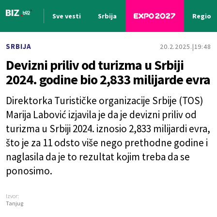
Sve vesti
Srbija
Region
Nova vest
SRBIJA
20.2.2025.
19:48
Devizni priliv od turizma u Srbiji
2024. godine bio 2,833 milijarde evra
Direktorka Turističke organizacije Srbije (TOS)
Marija Labović izjavila je da je devizni priliv od
turizma u Srbiji 2024. iznosio 2,833 milijardi evra,
što je za 11 odsto više nego prethodne godine i
naglasila da je to rezultat kojim treba da se
ponosimo.
Izvor:
Tanjug