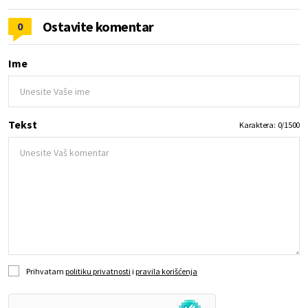
Ostavite komentar
0
Ime
Tekst
Karaktera:
0
/
1500
Prihvatam
politiku privatnosti
i
pravila korišćenja