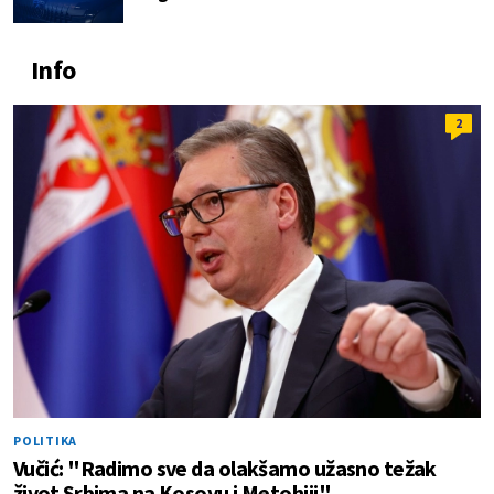
Info
2
POLITIKA
Vučić: "Radimo sve da olakšamo užasno težak
život Srbima na Kosovu i Metohiji"