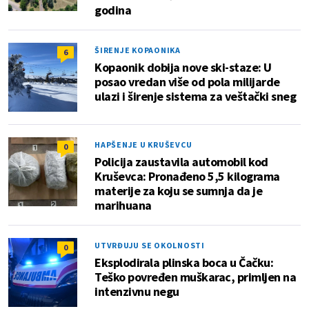
godina
ŠIRENJE KOPAONIKA
6
Kopaonik dobija nove ski-staze: U
posao vredan više od pola milijarde
ulazi i širenje sistema za veštački sneg
HAPŠENJE U KRUŠEVCU
0
Policija zaustavila automobil kod
Kruševca: Pronađeno 5,5 kilograma
materije za koju se sumnja da je
marihuana
UTVRĐUJU SE OKOLNOSTI
0
Eksplodirala plinska boca u Čačku:
Teško povređen muškarac, primljen na
intenzivnu negu