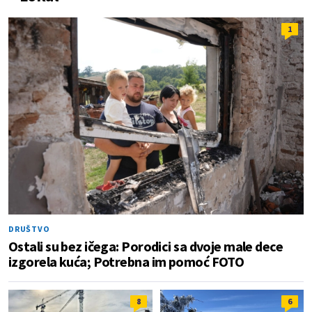
1
DRUŠTVO
Ostali su bez ičega: Porodici sa dvoje male dece
izgorela kuća; Potrebna im pomoć FOTO
8
6