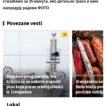
стизаћемо за 35 минута, ево детаљне трасе и како
напредују радови ФОТО
Povezane vesti
0
USKORO KREĆE U PROBNI RAD
Majstori svog zanata: Na
PRAZNICI GURMANL
tržištu će se uskoro pojaviti
Zrenjanin u selu
pivo koje prave srednjoškolci
Belo blato poka
iz Zrenjanina
postalo ozbilj
Lokal