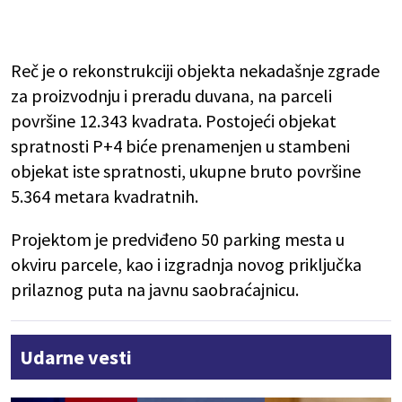
Reč je o rekonstrukciji objekta nekadašnje zgrade
za proizvodnju i preradu duvana, na parceli
površine 12.343 kvadrata. Postojeći objekat
spratnosti P+4 biće prenamenjen u stambeni
objekat iste spratnosti, ukupne bruto površine
5.364 metara kvadratnih.
Projektom je predviđeno 50 parking mesta u
okviru parcele, kao i izgradnja novog priključka
prilaznog puta na javnu saobraćajnicu.
Udarne vesti