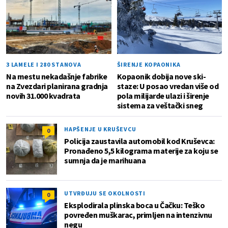
3 LAMELE I 280 STANOVA
ŠIRENJE KOPAONIKA
Na mestu nekadašnje fabrike
Kopaonik dobija nove ski-
na Zvezdari planirana gradnja
staze: U posao vredan više od
novih 31.000 kvadrata
pola milijarde ulazi i širenje
sistema za veštački sneg
HAPŠENJE U KRUŠEVCU
0
Policija zaustavila automobil kod Kruševca:
Pronađeno 5,5 kilograma materije za koju se
sumnja da je marihuana
UTVRĐUJU SE OKOLNOSTI
0
Eksplodirala plinska boca u Čačku: Teško
povređen muškarac, primljen na intenzivnu
negu