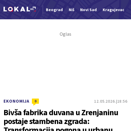
Beograd
Niš
Novi Sad
Kragujevac
Nova vest
EKONOMIJA
12.05.2026.
18:56
0
Bivša fabrika duvana u Zrenjaninu
postaje stambena zgrada:
Transformacija pogona u urbanu