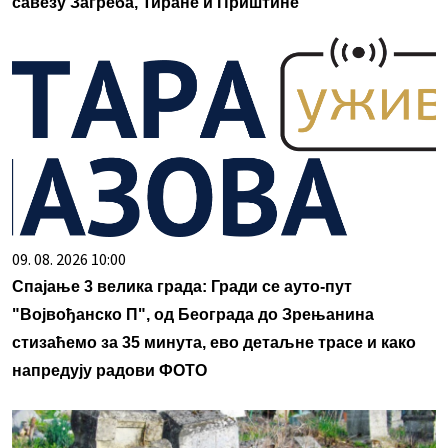
савезу Загреба, Тиране и Приштине
09. 08. 2026 10:00
Спајање 3 велика града: Гради се ауто-пут
"Војвођанско П", од Београда до Зрењанина
стизаћемо за 35 минута, ево детаљне трасе и како
напредују радови ФОТО