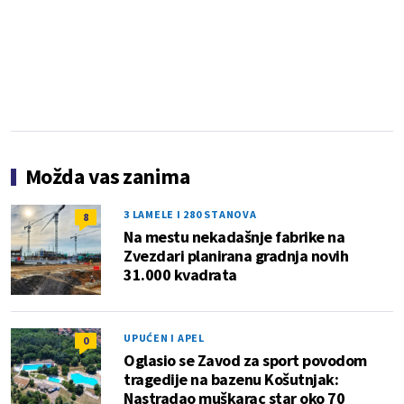
Možda vas zanima
3 LAMELE I 280 STANOVA
8
Na mestu nekadašnje fabrike na
Zvezdari planirana gradnja novih
31.000 kvadrata
UPUĆEN I APEL
0
Oglasio se Zavod za sport povodom
tragedije na bazenu Košutnjak:
Nastradao muškarac star oko 70