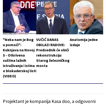
"Neka nam je Bog
VUČIĆ DANAS
Anatomija jedne
u pomoći":
OBILAZI RADOVE:
izdaje
Kuknjava na Novoj
Predsednik će obići
S - Otkrivena
rekonstrukciju
suština lažnih
Starog železničkog
istraživanja i istina
mosta
o blokaderskoj listi
(VIDEO)
Projektant je kompanija Kasa doo, a odgovorni