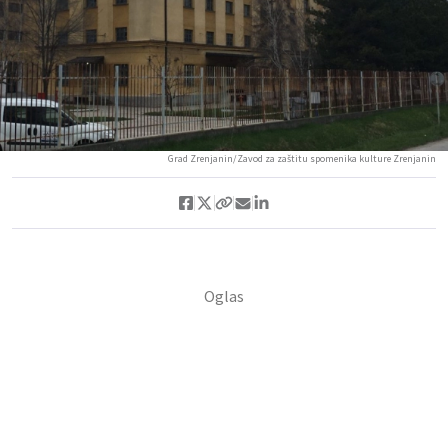
Grad Zrenjanin/Zavod za zaštitu spomenika kulture Zrenjanin