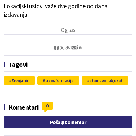
Lokacijski uslovi važe dve godine od dana
izdavanja.
Tagovi
Zrenjanin
transformacija
stambeni objekat
0
Komentari
Pošalji komentar