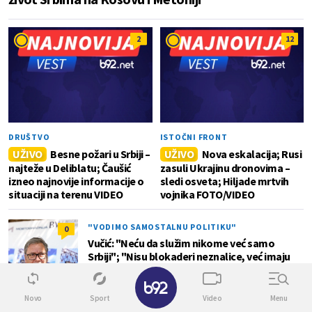
2
12
DRUŠTVO
ISTOČNI FRONT
UŽIVO
Besne požari u Srbiji –
UŽIVO
Nova eskalacija; Rusi
najteže u Deliblatu; Čaušić
zasuli Ukrajinu dronovima –
izneo najnovije informacije o
sledi osveta; Hiljade mrtvih
situaciji na terenu VIDEO
vojnika FOTO/VIDEO
"VODIMO SAMOSTALNU POLITIKU"
0
Vučić: "Neću da služim nikome već samo
Srbiji"; "Nisu blokaderi neznalice, već imaju
lošu volju i nameru"
✕
Novo
Sport
Video
Menu