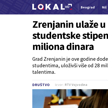
Beograd
Niš
Nova vest
Zrenjanin ulaže u
studentske stipen
miliona dinara
Grad Zrenjanin je ove godine dodel
studentima, uloživši više od 28 m
talentima.
Izvor:
RTV Vojvodina
DRUŠTVO