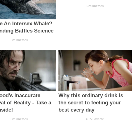
Brainberries
re An Intersex Whale?
inding Baffles Science
Brainberries
ood's Inaccurate
Why this ordinary drink is
al of Reality - Take a
the secret to feeling your
nside!
best every day
Brainberries
CTA Favorite