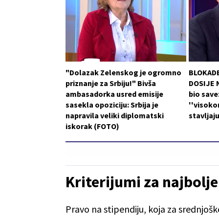
"Dolazak Zelenskog je ogromno
BLOKADE
priznanje za Srbiju!" Bivša
DOSIJE N
ambasadorka usred emisije
bio save
sasekla opoziciju: Srbija je
''visoko
napravila veliki diplomatski
stavljaj
iskorak (FOTO)
Kriterijumi za najbolje
Pravo na stipendiju, koja za srednjošk