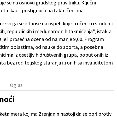
e se na osnovu gradskog pravilnika. Ključni
ultetu, kao i postignuća na takmičenjima.
re svega se odnose na uspeh koji su učenici i studenti
skih, republičkih i međunarodnih takmičenja", istakla
va je i prosečna ocena od najmanje 9,00. Program
ičitim oblastima, od nauke do sporta, a posebna
icima iz osetljivih društvenih grupa, poput onih iz
a bez roditeljskog staranja ili onih sa invaliditetom
moći
keta mera kojima Zrenjanin nastoji da se bori protiv