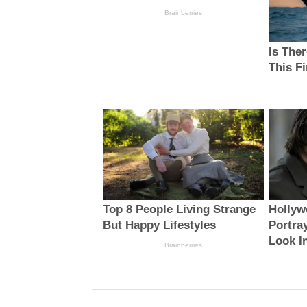
Brainberries
Is The
This F
Top 8 People Living Strange
Hollyw
But Happy Lifestyles
Portray
Look I
Brainberries