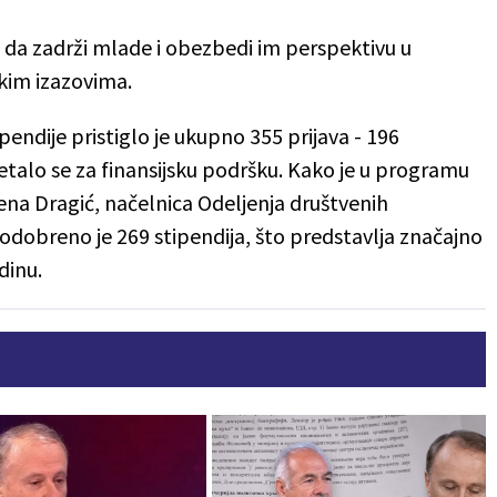
a da zadrži mlade i obezbedi im perspektivu u
im izazovima.
endije pristiglo je ukupno 355 prijava - 196
talo se za finansijsku podršku. Kako je u programu
ena Dragić, načelnica Odeljenja društvenih
odobreno je 269 stipendija, što predstavlja značajno
dinu.