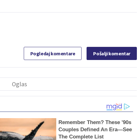
Pogledaj komentare
Pošalji komentar
Remember Them? These '90s
Couples Defined An Era—See
The Complete List