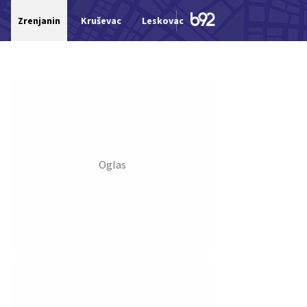
Zrenjanin
Kruševac
Leskovac
Jagodina
Šid