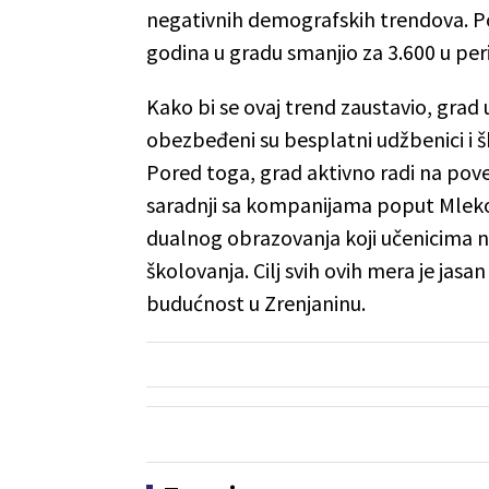
negativnih demografskih trendova. Po
godina u gradu smanjio za 3.600 u per
Kako bi se ovaj trend zaustavio, grad 
obezbeđeni su besplatni udžbenici i šk
Pored toga, grad aktivno radi na pove
saradnji sa kompanijama poput Mlekop
dualnog obrazovanja koji učenicima n
školovanja. Cilj svih ovih mera je jasan
budućnost u Zrenjaninu.