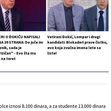
RI O ĐOKIĆU NAPISALI
Vetirani Đokić, Lompar i drugi
A 39 STRANA: Do juče im
kandidati: Blokaderi prave čistku,
znik, sada je
evo koja zvučna imena lete sa
rizičan'' - Evo šta mu
liste!
u na teret
olce iznosi 8.100 dinara, a za studente 13.000 dinara