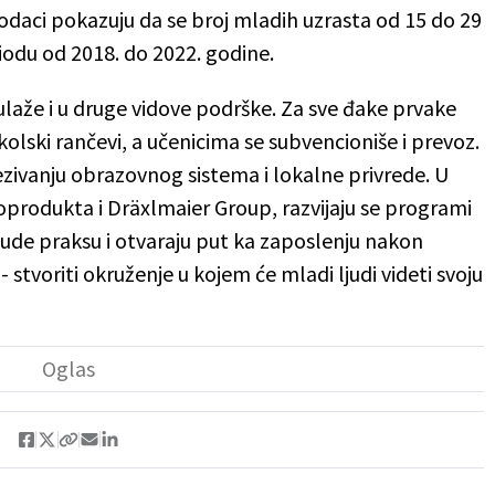
daci pokazuju da se broj mladih uzrasta od 15 do 29
iodu od 2018. do 2022. godine.
ulaže i u druge vidove podrške. Za sve đake prvake
olski rančevi, a učenicima se subvencioniše i prevoz.
zivanju obrazovnog sistema i lokalne privrede. U
rodukta i Dräxlmaier Group, razvijaju se programi
ude praksu i otvaraju put ka zaposlenju nakon
 - stvoriti okruženje u kojem će mladi ljudi videti svoju