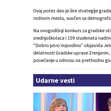
Ovaj potez deo je šire strategije grad
rodnom mestu, suočen sa demografsk
Na ovogodišnji konkurs za gradske stip
srednjoškolaca i 159 studenata nadme
"Dobro jutro Vojvodino" objasnila Jel
delatnosti Gradske uprave Zrenjanin, 
povećanje u odnosu na prethodnu go
Udarne vesti