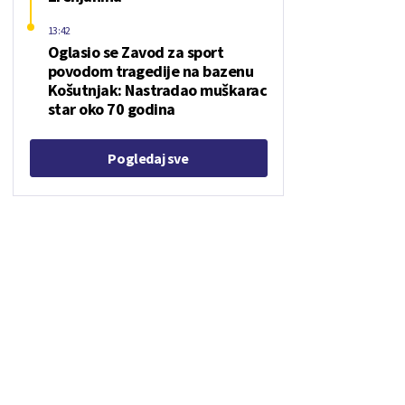
13:42
Oglasio se Zavod za sport
povodom tragedije na bazenu
Košutnjak: Nastradao muškarac
star oko 70 godina
Pogledaj sve