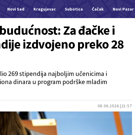
Novi Sad
Kragujevac
Subotica
Čačak
Novi Pazar
 budućnost: Za đačke i
dije izdvojeno preko 28
io 269 stipendija najboljim učenicima i
iliona dinara u program podrške mladim
08.06.2026.
21:57