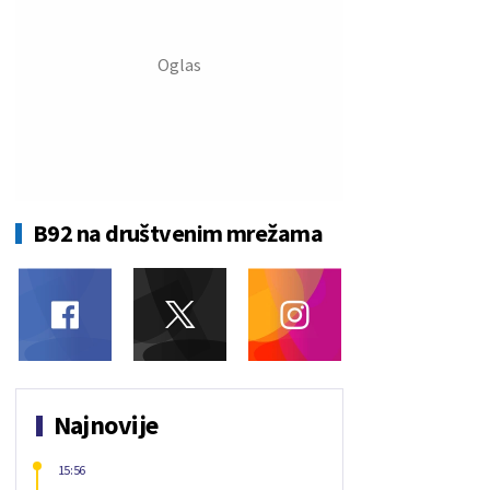
B92 na društvenim mrežama
Najnovije
15:56