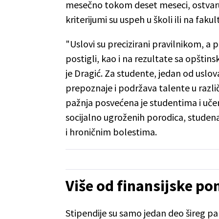
mesečno tokom deset meseci, ostvaruj
kriterijumi su uspeh u školi ili na fak
"Uslovi su precizirani pravilnikom, a p
postigli, kao i na rezultate sa opštin
je Dragić. Za studente, jedan od uslo
prepoznaje i podržava talente u razl
pažnja posvećena je studentima i učen
socijalno ugroženih porodica, studenat
i hroničnim bolestima.
Više od finansijske po
Stipendije su samo jedan deo šireg pa