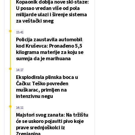
Kopaonik dobija nove ski-staze:
U posao vredan više od pola
milijarde ulazi i širenje sistema
za veštački sneg
15:41
Policija zaustavila automobil
kod Kruševca: Pronađeno 5,5
kilograma materije za koju se
sumnja da je marihuana
14:17
Eksplodirala plinska boca u
Čačku: Teško povređen
muškarac, primljen na
intenzivnu negu
14:11
Majstori svog zanata: Na tržištu
će se uskoro pojaviti pivo koje
prave srednjoškolci iz
Zrenjanina