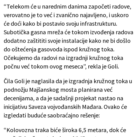
“Telekom će u narednim danima započeti radove,
verovatno je to već i zvanično najavljeno, i uskoro
će doći kako bi postavio svoju infrastrukturu.
Subotička gasna mreža će tokom izvođenja radova
dodatno zaštititi svoje instalacije kako ne bi došlo
do oštećenja gasovoda ispod kružnog toka.
Očekujemo da radovi na izgradnji kružnog toka
počnu već tokom ovog meseca”, rekla je Goli.
Čila Goli je naglasila da je izgradnja kružnog toka u
podnožju Majšanskog mosta planirana već
decenijama, a da je sadašnji projekat nastao na
inicijativu Saveza vojvođanskih Mađara. Ovako će
izgledati buduće saobraćajno rešenje:
“Kolovozna traka biće široka 6,5 metara, dok će