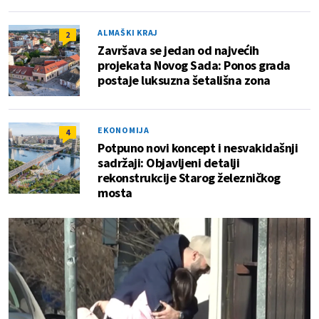
ALMAŠKI KRAJ
2
Završava se jedan od najvećih
projekata Novog Sada: Ponos grada
postaje luksuzna šetališna zona
EKONOMIJA
4
Potpuno novi koncept i nesvakidašnji
sadržaji: Objavljeni detalji
rekonstrukcije Starog železničkog
mosta