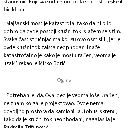
stanovnici koji svakodnevno prelaze most peške ili
biciklom.
“Majšanski most je katastrofa, tako da bi bilo
dobro da ovde postoji kružni tok, slažem se s tim.
Svaka čast stručnjacima koji su ovo osmislili, jer je
ovde kružni tok zaista neophodan. Inače,
katastrofalno je kako je most urađen, veoma je
uzak”, rekao je Mirko Borić.
“Potreban je, da. Ovaj deo je veoma loše urađen,
ne znam ko ga je projektovao. Ovde nema
dovoljno prostora da kamioni i autobusi skrenu,
tako da je kružni tok neophodan”, nagalasila je
Radmila Trifunović.