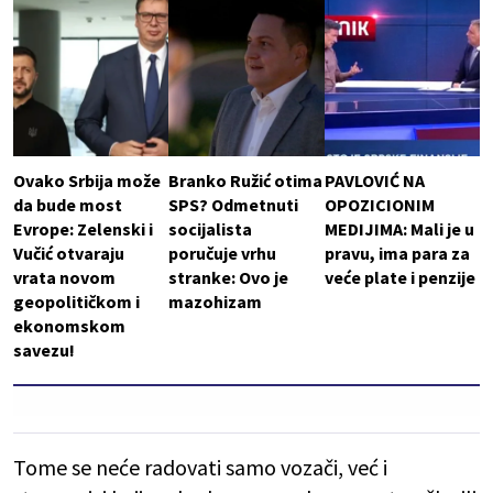
Ovako Srbija može
Branko Ružić otima
PAVLOVIĆ NA
da bude most
SPS? Odmetnuti
OPOZICIONIM
Evrope: Zelenski i
socijalista
MEDIJIMA: Mali je u
Vučić otvaraju
poručuje vrhu
pravu, ima para za
vrata novom
stranke: Ovo je
veće plate i penzije
geopolitičkom i
mazohizam
ekonomskom
savezu!
Tome se neće radovati samo vozači, već i