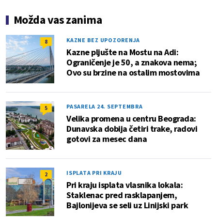
Možda vas zanima
KAZNE BEZ UPOZORENJA
8
Kazne pljušte na Mostu na Adi:
Ograničenje je 50, a znakova nema;
Ovo su brzine na ostalim mostovima
PASARELA 24. SEPTEMBRA
5
Velika promena u centru Beograda:
Dunavska dobija četiri trake, radovi
gotovi za mesec dana
ISPLATA PRI KRAJU
2
Pri kraju isplata vlasnika lokala:
Staklenac pred rasklapanjem,
Bajlonijeva se seli uz Linijski park