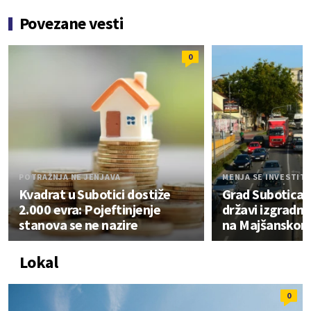
Povezane vesti
0
POTRAŽNJA NE JENJAVA
MENJA SE INVESTIT
Kvadrat u Subotici dostiže
Grad Subotica 
2.000 evra: Pojeftinjenje
državi izgradn
stanova se ne nazire
na Majšanskom
Lokal
0