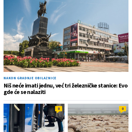
NAKON GRADNJE OBILAZNICE
Niš neće imati jednu, već tri železničke stanice: Evo
gde će se nalaziti
0
0