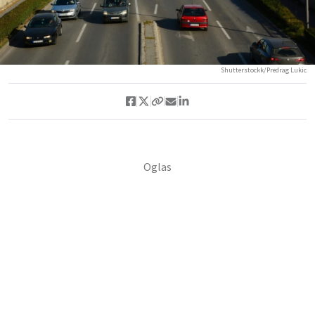
Shutterstockk/Predrag Lukic