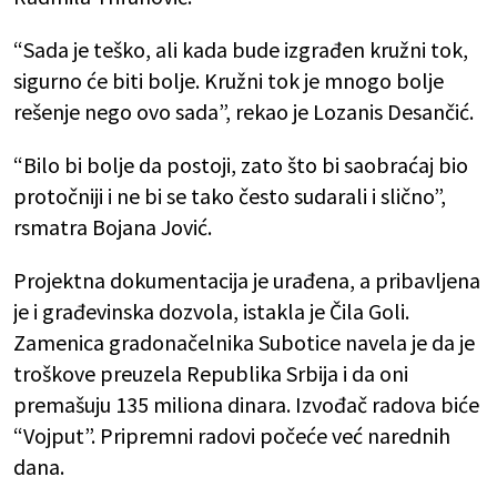
“Sada je teško, ali kada bude izgrađen kružni tok,
sigurno će biti bolje. Kružni tok je mnogo bolje
rešenje nego ovo sada”, rekao je Lozanis Desančić.
“Bilo bi bolje da postoji, zato što bi saobraćaj bio
protočniji i ne bi se tako često sudarali i slično”,
rsmatra Bojana Jović.
Projektna dokumentacija je urađena, a pribavljena
je i građevinska dozvola, istakla je Čila Goli.
Zamenica gradonačelnika Subotice navela je da je
troškove preuzela Republika Srbija i da oni
premašuju 135 miliona dinara. Izvođač radova biće
“Vojput”. Pripremni radovi počeće već narednih
dana.