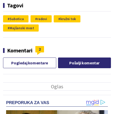
Tagovi
Subotica
radovi
kružni tok
Majšanski most
2
Komentari
Pogledaj komentare
Pošalji komentar
PREPORUKA ZA VAS