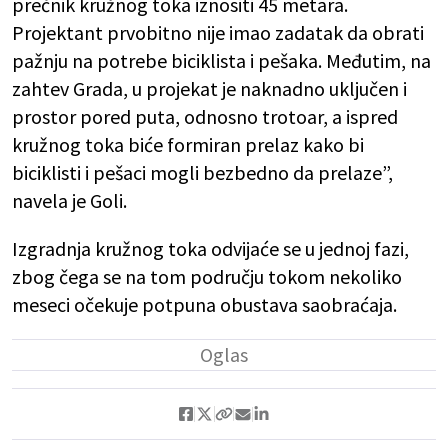
prečnik kružnog toka iznositi 45 metara.
Projektant prvobitno nije imao zadatak da obrati
pažnju na potrebe biciklista i pešaka. Međutim, na
zahtev Grada, u projekat je naknadno uključen i
prostor pored puta, odnosno trotoar, a ispred
kružnog toka biće formiran prelaz kako bi
biciklisti i pešaci mogli bezbedno da prelaze”,
navela je Goli.
Izgradnja kružnog toka odvijaće se u jednoj fazi,
zbog čega se na tom području tokom nekoliko
meseci očekuje potpuna obustava saobraćaja.