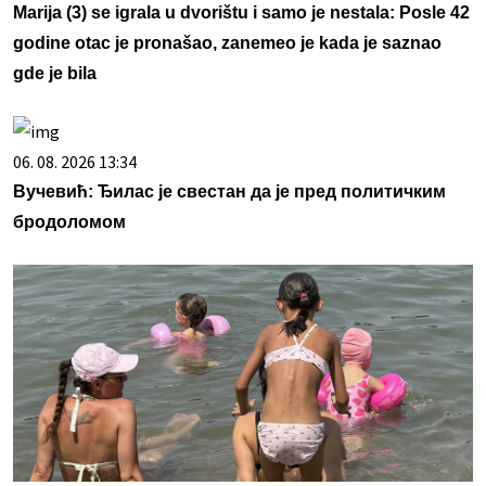
Marija (3) se igrala u dvorištu i samo je nestala: Posle 42
godine otac je pronašao, zanemeo je kada je saznao
gde je bila
06. 08. 2026 13:34
Вучевић: Ђилас је свестан да је пред политичким
бродоломом