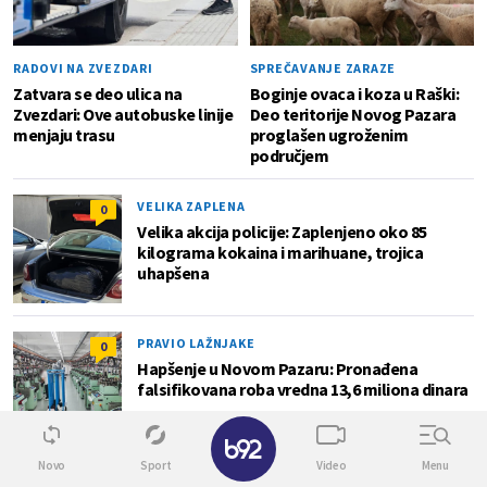
RADOVI NA ZVEZDARI
SPREČAVANJE ZARAZE
Zatvara se deo ulica na
Boginje ovaca i koza u Raški:
Zvezdari: Ove autobuske linije
Deo teritorije Novog Pazara
menjaju trasu
proglašen ugroženim
područjem
VELIKA ZAPLENA
0
Velika akcija policije: Zaplenjeno oko 85
kilograma kokaina i marihuane, trojica
uhapšena
PRAVIO LAŽNJAKE
0
Hapšenje u Novom Pazaru: Pronađena
falsifikovana roba vredna 13,6 miliona dinara
✕
Novo
Sport
Video
Menu
Info