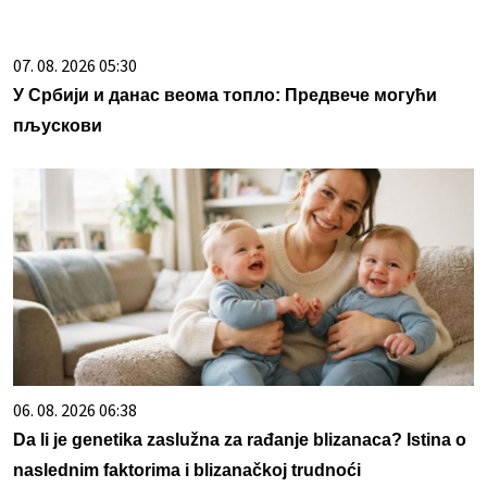
07. 08. 2026 05:30
У Србији и данас веома топло: Предвече могући
пљускови
06. 08. 2026 06:38
Da li je genetika zaslužna za rađanje blizanaca? Istina o
naslednim faktorima i blizanačkoj trudnoći