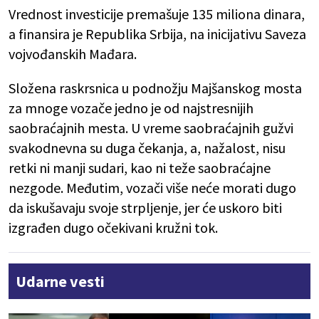
Vrednost investicije premašuje 135 miliona dinara,
a finansira je Republika Srbija, na inicijativu Saveza
vojvođanskih Mađara.
Složena raskrsnica u podnožju Majšanskog mosta
za mnoge vozače jedno je od najstresnijih
saobraćajnih mesta. U vreme saobraćajnih gužvi
svakodnevna su duga čekanja, a, nažalost, nisu
retki ni manji sudari, kao ni teže saobraćajne
nezgode. Međutim, vozači više neće morati dugo
da iskušavaju svoje strpljenje, jer će uskoro biti
izgrađen dugo očekivani kružni tok.
Udarne vesti