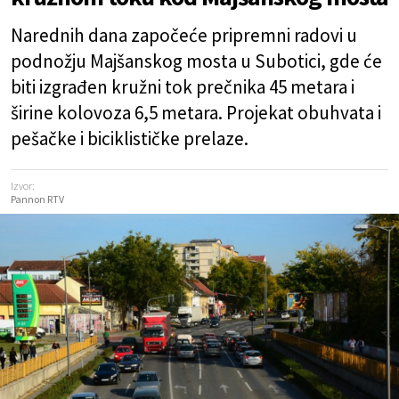
Narednih dana započeće pripremni radovi u
podnožju Majšanskog mosta u Subotici, gde će
biti izgrađen kružni tok prečnika 45 metara i
širine kolovoza 6,5 metara. Projekat obuhvata i
pešačke i biciklističke prelaze.
Izvor:
Pannon RTV