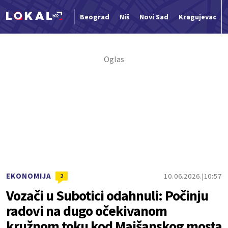
Beograd
Niš
Novi Sad
Kragujevac
Nova vest
EKONOMIJA
10.06.2026.
10:57
2
Vozači u Subotici odahnuli: Počinju
radovi na dugo očekivanom
kružnom toku kod Majšanskog mosta