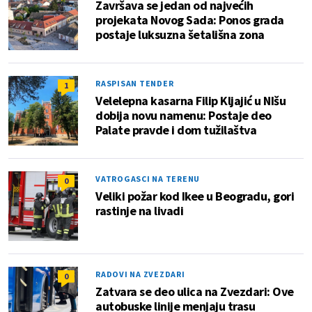
Završava se jedan od najvećih
projekata Novog Sada: Ponos grada
postaje luksuzna šetališna zona
RASPISAN TENDER
1
Velelepna kasarna Filip Kljajić u NIšu
dobija novu namenu: Postaje deo
Palate pravde i dom tužilaštva
VATROGASCI NA TERENU
0
Veliki požar kod Ikee u Beogradu, gori
rastinje na livadi
RADOVI NA ZVEZDARI
0
Zatvara se deo ulica na Zvezdari: Ove
autobuske linije menjaju trasu