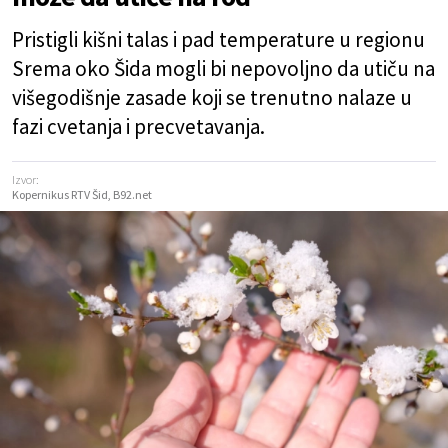
Pristigli kišni talas i pad temperature u regionu
Srema oko Šida mogli bi nepovoljno da utiču na
višegodišnje zasade koji se trenutno nalaze u
fazi cvetanja i precvetavanja.
Izvor:
Kopernikus RTV Šid, B92.net