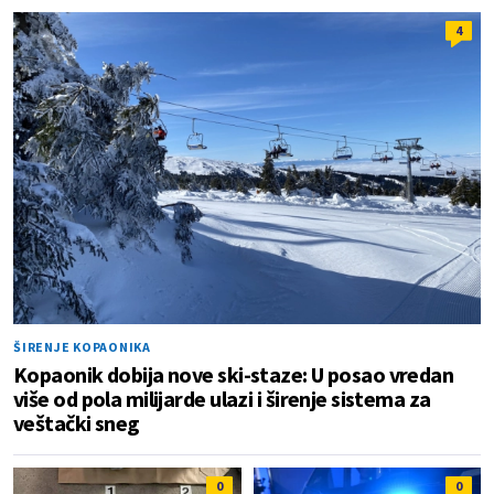
4
ŠIRENJE KOPAONIKA
Kopaonik dobija nove ski-staze: U posao vredan
više od pola milijarde ulazi i širenje sistema za
veštački sneg
0
0