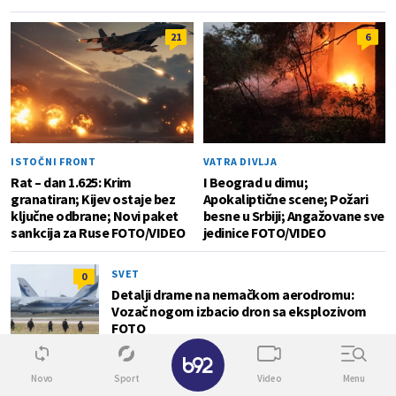
21
6
ISTOČNI FRONT
VATRA DIVLJA
Rat – dan 1.625: Krim
I Beograd u dimu;
granatiran; Kijev ostaje bez
Apokaliptične scene; Požari
ključne odbrane; Novi paket
besne u Srbiji; Angažovane sve
sankcija za Ruse FOTO/VIDEO
jedinice FOTO/VIDEO
SVET
0
Detalji drame na nemačkom aerodromu:
Vozač nogom izbacio dron sa eksplozivom
FOTO
✕
Novo
Sport
Video
Menu
SVET
0