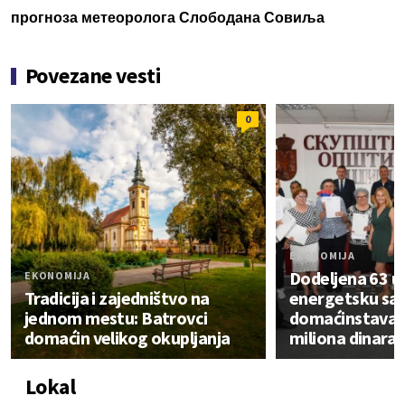
прогноза метеоролога Слободана Совиља
Povezane vesti
0
EKONOMIJA
Dodeljena 63 u
EKONOMIJA
Tradicija i zajedništvo na
energetsku san
jednom mestu: Batrovci
domaćinstava 
domaćin velikog okupljanja
miliona dinara
Lokal