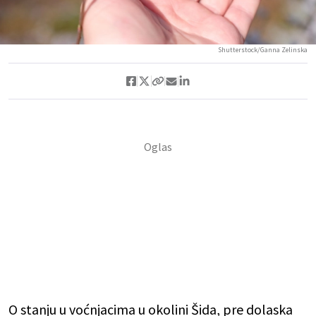
Shutterstock/Ganna Zelinska
O stanju u voćnjacima u okolini Šida, pre dolaska