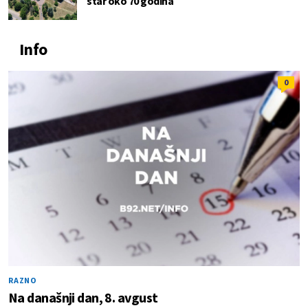
star oko 70 godina
Info
0
RAZNO
Na današnji dan, 8. avgust