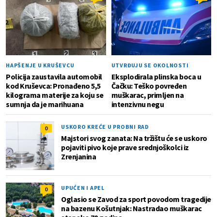
HAPŠENJE U KRUŠEVCU
UTVRĐUJU SE OKOLNOSTI
Policija zaustavila automobil
Eksplodirala plinska boca u
kod Kruševca: Pronađeno 5,5
Čačku: Teško povređen
kilograma materije za koju se
muškarac, primljen na
sumnja da je marihuana
intenzivnu negu
USKORO KREĆE U PROBNI RAD
0
Majstori svog zanata: Na tržištu će se uskoro
pojaviti pivo koje prave srednjoškolci iz
Zrenjanina
UPUĆEN I APEL
0
Oglasio se Zavod za sport povodom tragedije
na bazenu Košutnjak: Nastradao muškarac