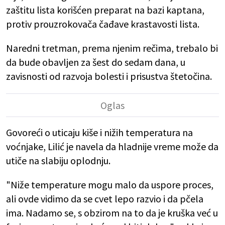
zaštitu lista korišćen preparat na bazi kaptana,
protiv prouzrokovača čađave krastavosti lista.
Naredni tretman, prema njenim rečima, trebalo bi
da bude obavljen za šest do sedam dana, u
zavisnosti od razvoja bolesti i prisustva štetočina.
Govoreći o uticaju kiše i nižih temperatura na
voćnjake, Lilić je navela da hladnije vreme može da
utiče na slabiju oplodnju.
"Niže temperature mogu malo da uspore proces,
ali ovde vidimo da se cvet lepo razvio i da pčela
ima. Nadamo se, s obzirom na to da je kruška već u