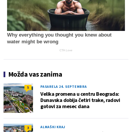
Why everything you thought you knew about
water might be wrong
CTA Love
Možda vas zanima
PASARELA 24. SEPTEMBRA
5
Velika promena u centru Beograda:
Dunavska dobija četiri trake, radovi
gotovi za mesec dana
ALMAŠKI KRAJ
3