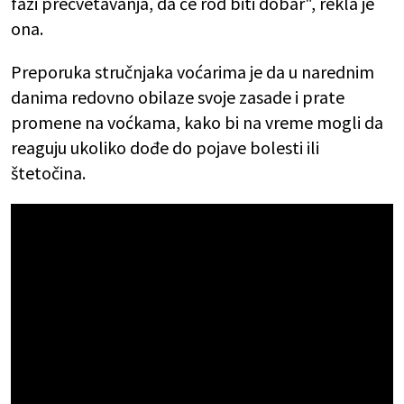
fazi precvetavanja, da će rod biti dobar", rekla je
ona.
Preporuka stručnjaka voćarima je da u narednim
danima redovno obilaze svoje zasade i prate
promene na voćkama, kako bi na vreme mogli da
reaguju ukoliko dođe do pojave bolesti ili
štetočina.