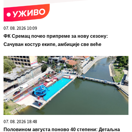
07. 08. 2026 10:09
ФК Сремац почео припреме за нову сезону:
Сачуван костур екипе, амбиције све веће
07. 08. 2026 18:48
Половином августа поново 40 степени: Детаљна