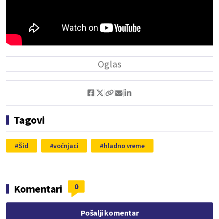
Tagovi
Šid
voćnjaci
hladno vreme
0
Komentari
Pošalji komentar