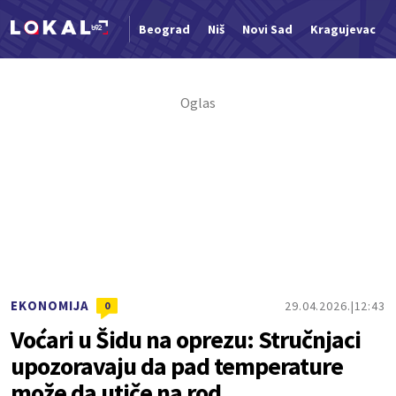
Beograd
Niš
Novi Sad
Kragujevac
Nova vest
EKONOMIJA
29.04.2026.
12:43
0
Voćari u Šidu na oprezu: Stručnjaci
upozoravaju da pad temperature
može da utiče na rod