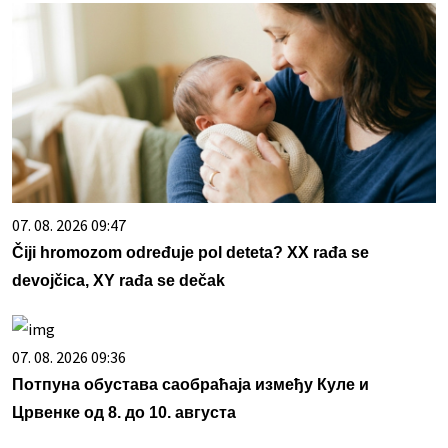
07. 08. 2026 09:47
Čiji hromozom određuje pol deteta? XX rađa se
devojčica, XY rađa se dečak
07. 08. 2026 09:36
Потпуна обустава саобраћаја између Куле и
Црвенке од 8. до 10. августа