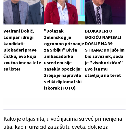
Vetirani Đokić,
"Dolazak
BLOKADERI O
Lompar i drugi
Zelenskog je
ĐOKIĆU NAPISALI
kandidati:
ogromno priznanje
DOSIJE NA 39
Blokaderi prave
za Srbiju!" Bivša
STRANA: Do juče im
čistku, evo koja
ambasadorka
bio saveznik, sada
zvučna imena lete
usred emisije
je ''visokorizičan'' -
sa liste!
sasekla opoziciju:
Evo šta mu
Srbija je napravila
stavljaju na teret
veliki diplomatski
iskorak (FOTO)
Kako je objasnila, u voćnjacima su već primenjena
ulja, kao i fungicid za zaštitu cveta, dok je za