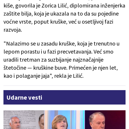
kiše, govorila je Zorica Lilić, diplomirana inženjerka
zaštite bilja, koja je ukazala na to da su pojedine
voćne vrste, poput kruške, već u osetljivoj fazi
razvoja.
"Nalazimo se u zasadu kruške, koja je trenutno u
lepom porastu i u fazi precvetavanja. Već smo
uradili tretman za suzbijanje najznačajnije
štetočine — kruškine buve. Primećen je njen let,
kao i polaganje jaja", rekla je Lilić.
Udarne vesti