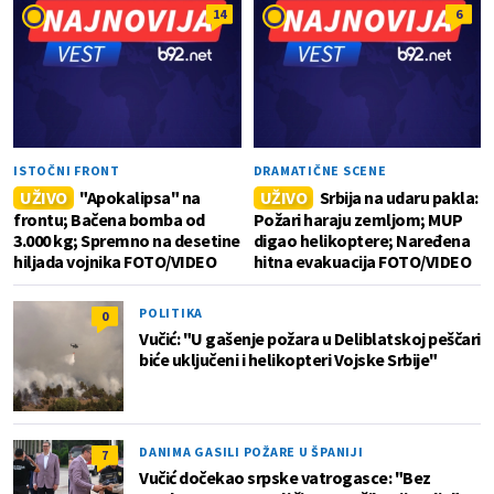
14
6
ISTOČNI FRONT
DRAMATIČNE SCENE
UŽIVO
"Apokalipsa" na
UŽIVO
Srbija na udaru pakla:
frontu; Bačena bomba od
Požari haraju zemljom; MUP
3.000 kg; Spremno na desetine
digao helikoptere; Naređena
hiljada vojnika FOTO/VIDEO
hitna evakuacija FOTO/VIDEO
POLITIKA
0
Vučić: "U gašenje požara u Deliblatskoj peščari
biće uključeni i helikopteri Vojske Srbije"
DANIMA GASILI POŽARE U ŠPANIJI
7
Vučić dočekao srpske vatrogasce: "Bez