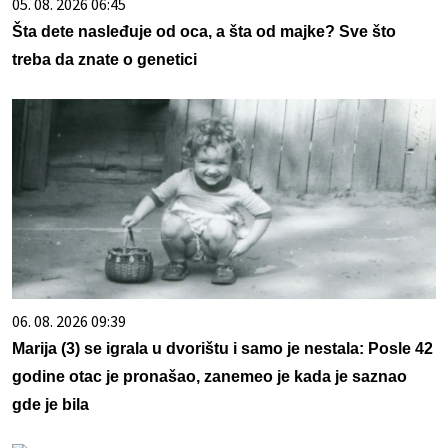
05. 08. 2026 06:45
Šta dete nasleđuje od oca, a šta od majke? Sve što
treba da znate o genetici
06. 08. 2026 09:39
Marija (3) se igrala u dvorištu i samo je nestala: Posle 42
godine otac je pronašao, zanemeo je kada je saznao
gde je bila