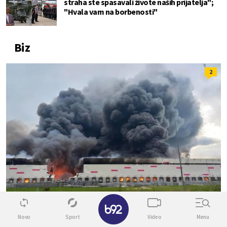
straha ste spasavali živote naših prijatelja";
"Hvala vam na borbenosti"
Biz
2
✕
SVET
Novo
Sport
Video
Menu