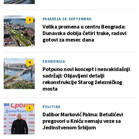
PASARELA 24. SEPTEMBRA
4
Velika promena u centru Beograda:
Dunavska dobija četiri trake, radovi
gotovi za mesec dana
EKONOMIJA
4
Potpuno novi koncept i nesvakidašnji
sadržaji: Objavljeni detalji
rekonstrukcije Starog železničkog
mosta
POLITIKA
1
Dalibor Marković Palma: Betulićevi
pregovori u Kniću nemaju veze sa
Jedinstvenom Srbijom