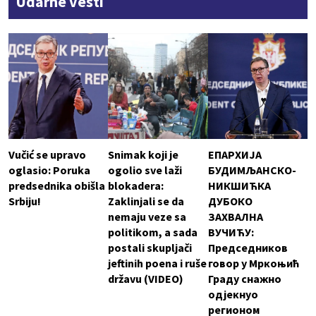
Udarne vesti
Vučić se upravo
Snimak koji je
ЕПАРХИЈА
oglasio: Poruka
ogolio sve laži
БУДИМЉАНСКО-
predsednika obišla
blokadera:
НИКШИЋКА
Srbiju!
Zaklinjali se da
ДУБОКО
nemaju veze sa
ЗАХВАЛНА
politikom, a sada
ВУЧИЋУ:
postali skupljači
Председников
jeftinih poena i ruše
говор у Мркоњић
državu (VIDEO)
Граду снажно
одјекнуо
регионом