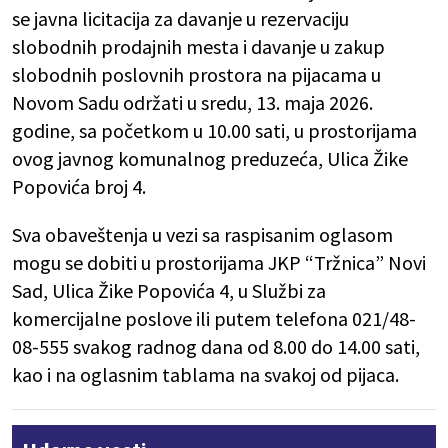
se javna licitacija za davanje u rezervaciju
slobodnih prodajnih mesta i davanje u zakup
slobodnih poslovnih prostora na pijacama u
Novom Sadu održati u sredu, 13. maja 2026.
godine, sa početkom u 10.00 sati, u prostorijama
ovog javnog komunalnog preduzeća, Ulica Žike
Popovića broj 4.
Sva obaveštenja u vezi sa raspisanim oglasom
mogu se dobiti u prostorijama JKP “Tržnica” Novi
Sad, Ulica Žike Popovića 4, u Službi za
komercijalne poslove ili putem telefona 021/48-
08-555 svakog radnog dana od 8.00 do 14.00 sati,
kao i na oglasnim tablama na svakoj od pijaca.