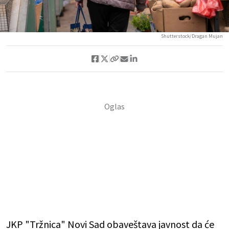
Shutterstock/Dragan Mujan
JKP "Tržnica" Novi Sad obaveštava javnost da će