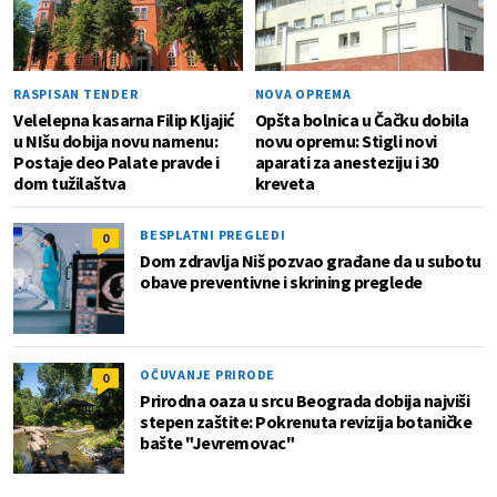
RASPISAN TENDER
NOVA OPREMA
Velelepna kasarna Filip Kljajić
Opšta bolnica u Čačku dobila
u NIšu dobija novu namenu:
novu opremu: Stigli novi
Postaje deo Palate pravde i
aparati za anesteziju i 30
dom tužilaštva
kreveta
BESPLATNI PREGLEDI
0
Dom zdravlja Niš pozvao građane da u subotu
obave preventivne i skrining preglede
OČUVANJE PRIRODE
0
Prirodna oaza u srcu Beograda dobija najviši
stepen zaštite: Pokrenuta revizija botaničke
bašte "Jevremovac"