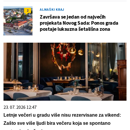
ALMAŠKI KRAJ
2
Završava se jedan od najvećih
projekata Novog Sada: Ponos grada
postaje luksuzna šetališna zona
23. 07. 2026 12:47
Letnje večeri u gradu više nisu rezervisane za vikend:
Zašto sve više ljudi bira večeru koja se spontano