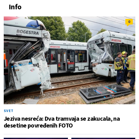
Info
0
SVET
Jeziva nesreća: Dva tramvaja se zakucala, na
desetine povređenih FOTO