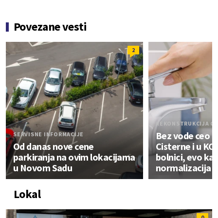
Povezane vesti
2
REKONSTRUKCIJA C
Bez vode ceo N
SERVISNE INFORMACIJE
Od danas nove cene
Cisterne i u KCV
parkiranja na ovim lokacijama
bolnici, evo ka
u Novom Sadu
normalizacija
Lokal
0