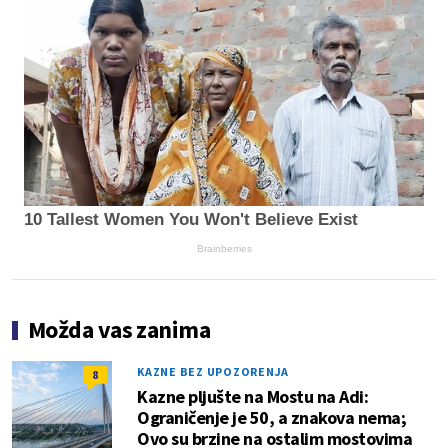
10 Tallest Women You Won't Believe Exist
Brainberries
Možda vas zanima
KAZNE BEZ UPOZORENJA
8
Kazne pljušte na Mostu na Adi:
Ograničenje je 50, a znakova nema;
Ovo su brzine na ostalim mostovima