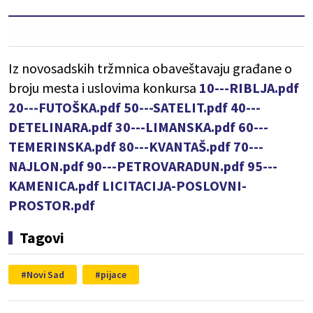
Iz novosadskih tržmnica obaveštavaju građane o
broju mesta i uslovima konkursa
10---RIBLJA.pdf
20---FUTOŠKA.pdf 50---SATELIT.pdf 40---
DETELINARA.pdf 30---LIMANSKA.pdf 60---
TEMERINSKA.pdf 80---KVANTAŠ.pdf 70---
NAJLON.pdf 90---PETROVARADUN.pdf 95---
KAMENICA.pdf LICITACIJA-POSLOVNI-
PROSTOR.pdf
Tagovi
Novi Sad
pijace