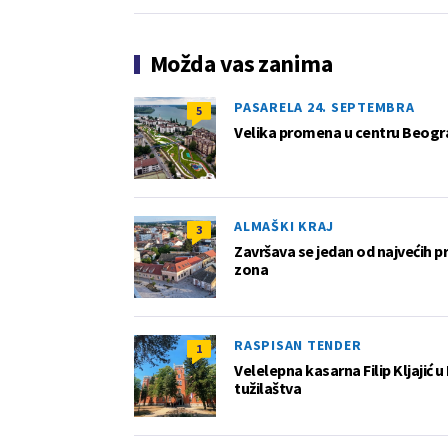
Možda vas zanima
PASARELA 24. SEPTEMBRA
5
Velika promena u centru Beogra
ALMAŠKI KRAJ
3
Završava se jedan od najvećih 
zona
RASPISAN TENDER
1
Velelepna kasarna Filip Kljajić
tužilaštva