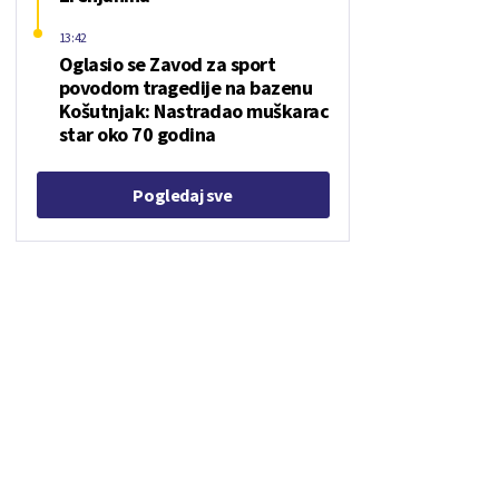
13:42
Oglasio se Zavod za sport
povodom tragedije na bazenu
Košutnjak: Nastradao muškarac
star oko 70 godina
Pogledaj sve