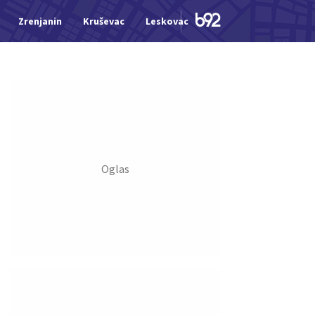
Zrenjanin
Kruševac
Leskovac
Jagodina
Šid