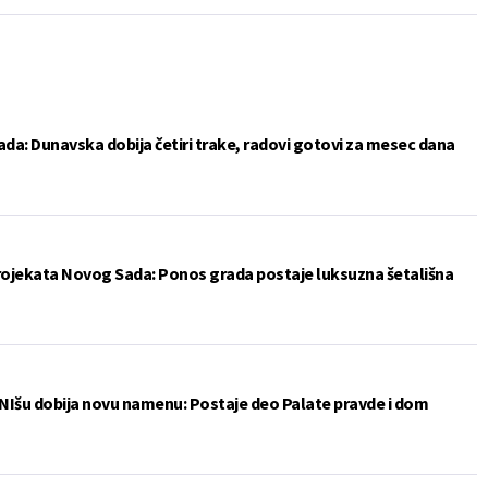
da: Dunavska dobija četiri trake, radovi gotovi za mesec dana
projekata Novog Sada: Ponos grada postaje luksuzna šetališna
 u NIšu dobija novu namenu: Postaje deo Palate pravde i dom