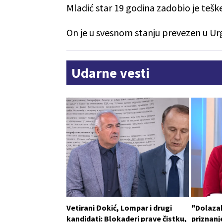
Mladić star 19 godina zadobio je tešk
On je u svesnom stanju prevezen u Ur
Udarne vesti
Vetirani Đokić, Lompar i drugi
"Dolaza
kandidati: Blokaderi prave čistku,
priznanje