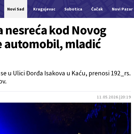
Novi Sad
Kragujevac
Subotica
Čačak
Novi Pazar
a nesreća kod Novog
e automobil, mladić
se u Ulici Đorđa Isakova u Kaću, prenosi 192_rs.
ov.
11.05.2026.
20:19