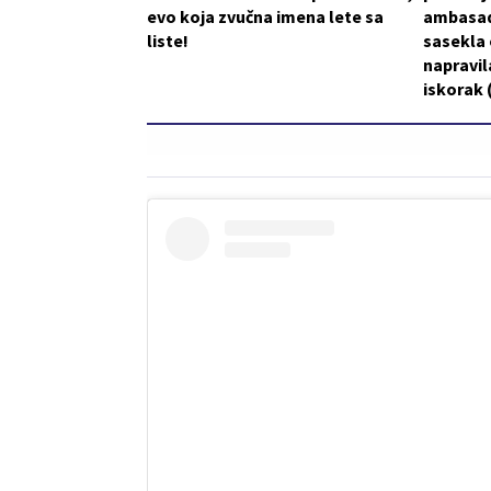
evo koja zvučna imena lete sa
ambasad
liste!
sasekla o
napravil
iskorak