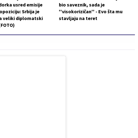
orka usred emisije
bio saveznik, sada je
poziciju: Srbija je
''visokorizičan'' - Evo šta mu
a veliki diplomatski
stavljaju na teret
 (FOTO)