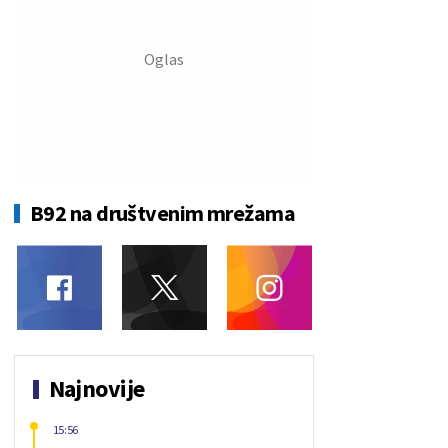
B92 na društvenim mrežama
Najnovije
15:56