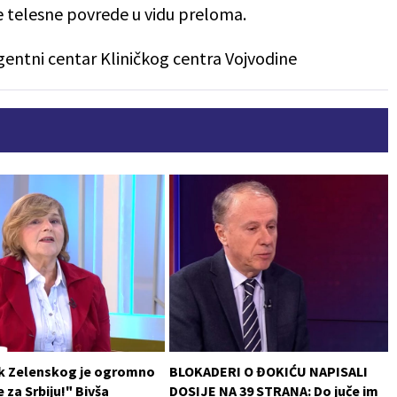
e telesne povrede u vidu preloma.
gentni centar Kliničkog centra Vojvodine
k Zelenskog je ogromno
BLOKADERI O ĐOKIĆU NAPISALI
 za Srbiju!" Bivša
DOSIJE NA 39 STRANA: Do juče im