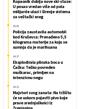
Kopaonik dobija nove ski-staze:
U posao vredan više od pola
milijarde ulazi i širenje sistema
za veštački sneg
15:41
Policija zaustavila automobil
kod Kruševca: Pronađeno 5,5
kilograma materije za koju se
sumnja da je marihuana
14:17
Eksplodirala plinska boca u
Čačku: Teško povređen
muškarac, primljen na
intenzivnu negu
14:11
Majstori svog zanata: Na tržištu
će se uskoro pojaviti pivo koje
prave srednjoškolci iz
Zrenjanina