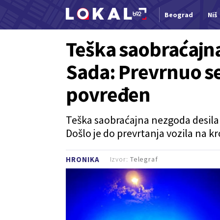
Beograd
Niš
Nova vest
Teška saobraćajn
Sada: Prevrnuo s
povređen
Teška saobraćajna nezgoda desila 
Došlo je do prevrtanja vozila na kr
Izvor:
Telegraf
HRONIKA