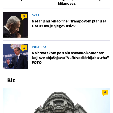
Milanovac
SVET
0
Netanjahu rekao "ne" Trampovom planu za
Gazu: Ovo je njegov uslov
POLITIKA
1
Na hrvatskom portalu osvanuo komentar
koji sve objašnjava: "Vučić vodi Srbiju ka vrhu"
FOTO
Biz
0