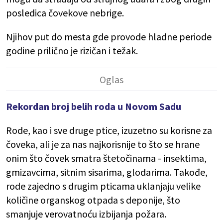
posledica čovekove nebrige.
Njihov put do mesta gde provode hladne periode
godine prilično je rizičan i težak.
Rekordan broj belih roda u Novom Sadu
Rode, kao i sve druge ptice, izuzetno su korisne za
čoveka, ali je za nas najkorisnije to što se hrane
onim što čovek smatra štetočinama - insektima,
gmizavcima, sitnim sisarima, glodarima. Takođe,
rode zajedno s drugim pticama uklanjaju velike
količine organskog otpada s deponije, što
smanjuje verovatnoću izbijanja požara.