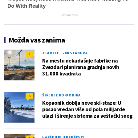
Do With Reality
Brainberries
Možda vas zanima
3 LAMELE I 280 STANOVA
8
Na mestu nekadašnje fabrike na
Zvezdari planirana gradnja novih
31.000 kvadrata
ŠIRENJE KOPAONIKA
6
Kopaonik dobija nove ski-staze: U
posao vredan više od pola milijarde
ulazi i širenje sistema za veštački sneg
HAPŠENJE U KRUŠEVCU