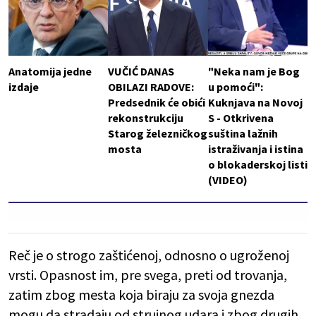
Anatomija jedne
VUČIĆ DANAS
"Neka nam je Bog
izdaje
OBILAZI RADOVE:
u pomoći":
Predsednik će obići
Kuknjava na Novoj
rekonstrukciju
S - Otkrivena
Starog železničkog
suština lažnih
mosta
istraživanja i istina
o blokaderskoj listi
(VIDEO)
Reč je o strogo zaštićenoj, odnosno o ugroženoj
vrsti. Opasnost im, pre svega, preti od trovanja,
zatim zbog mesta koja biraju za svoja gnezda
mogu da stradaju od strujnog udara i zbog drugih