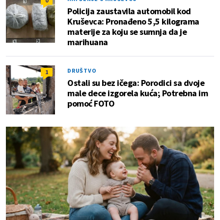
0
Policija zaustavila automobil kod
Kruševca: Pronađeno 5,5 kilograma
materije za koju se sumnja da je
marihuana
DRUŠTVO
1
Ostali su bez ičega: Porodici sa dvoje
male dece izgorela kuća; Potrebna im
pomoć FOTO