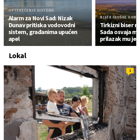
OPTEREĆENJE SISTEMA
Alarm za Novi Sad: Nizak
BISER FRUŠKE GORE
Dunav pritiska vodovodni
Tirkizni biser
sistem, građanima upućen
Sada osvaja mre
apel
prilazak mu je 
Lokal
1