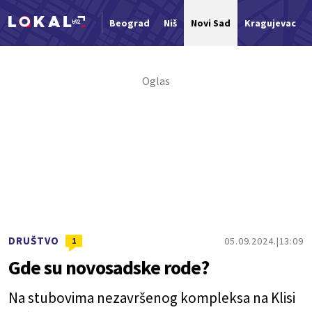
Beograd
Niš
Novi Sad
Kragujevac
Nova vest
DRUŠTVO
05.09.2024.
13:09
1
Gde su novosadske rode?
Na stubovima nezavršenog kompleksa na Klisi