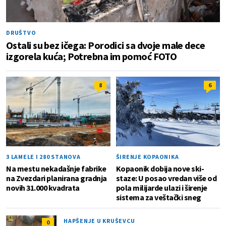
DRUŠTVO
Ostali su bez ičega: Porodici sa dvoje male dece
izgorela kuća; Potrebna im pomoć FOTO
8
6
3 LAMELE I 280 STANOVA
ŠIRENJE KOPAONIKA
Na mestu nekadašnje fabrike
Kopaonik dobija nove ski-
na Zvezdari planirana gradnja
staze: U posao vredan više od
novih 31.000 kvadrata
pola milijarde ulazi i širenje
sistema za veštački sneg
HAPŠENJE U KRUŠEVCU
0