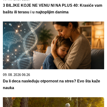
3 BILJKE KOJE NE VENU NI NA PLUS 40: Krasiće vam
baštu ili terasu i u najtoplijim danima
09. 08. 2026 06:26
Da li deca nasleđuju otpornost na stres? Evo šta kaže
nauka