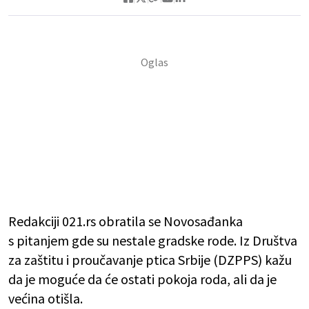
Redakciji 021.rs obratila se Novosađanka
s pitanjem gde su nestale gradske rode. Iz Društva
za zaštitu i proučavanje ptica Srbije (DZPPS) kažu
da je moguće da će ostati pokoja roda, ali da je
većina otišla.