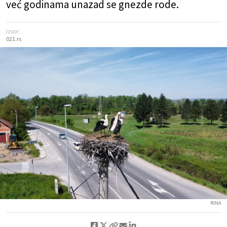
već godinama unazad se gnezde rode.
Izvor:
021.rs
RINA