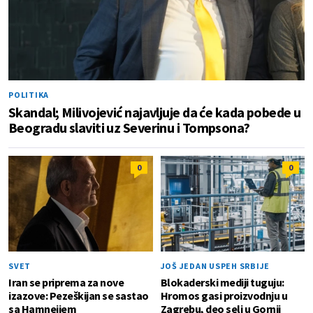
POLITIKA
Skandal; Milivojević najavljuje da će kada pobede u
Beogradu slaviti uz Severinu i Tompsona?
0
0
SVET
JOŠ JEDAN USPEH SRBIJE
Iran se priprema za nove
Blokaderski mediji tuguju:
izazove: Pezeškijan se sastao
Hromos gasi proizvodnju u
sa Hamneijem
Zagrebu, deo seli u Gornji