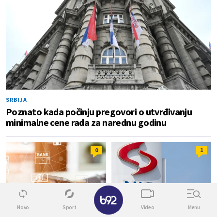
SRBIJA
Poznato kada počinju pregovori o utvrđivanju
minimalne cene rada za narednu godinu
0
1
✕
Novo
Sport
Video
Menu