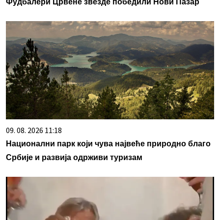
Фудбалери Црвене звезде победили Нови Пазар
09. 08. 2026 11:18
Национални парк који чува највеће природно благо
Србије и развија одрживи туризам