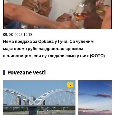
09. 08. 2026 12:18
Нема предаха за Орбана у Гучи: Са чувеним
мајстором трубе наздрављао српском
шљивовицом, сви су гледали само у њих (ФОТО)
Povezane vesti
0