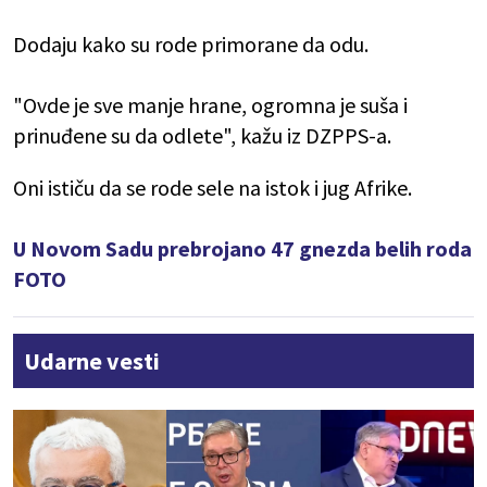
Dodaju kako su rode primorane da odu.
"Ovde je sve manje hrane, ogromna je suša i
prinuđene su da odlete", kažu iz DZPPS-a.
Oni ističu da se rode sele na istok i jug Afrike.
U Novom Sadu prebrojano 47 gnezda belih roda
FOTO
Udarne vesti