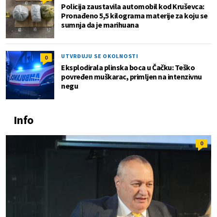
Policija zaustavila automobil kod Kruševca:
Pronađeno 5,5 kilograma materije za koju se
sumnja da je marihuana
UTVRĐUJU SE OKOLNOSTI
0
Eksplodirala plinska boca u Čačku: Teško
povređen muškarac, primljen na intenzivnu
negu
Info
0