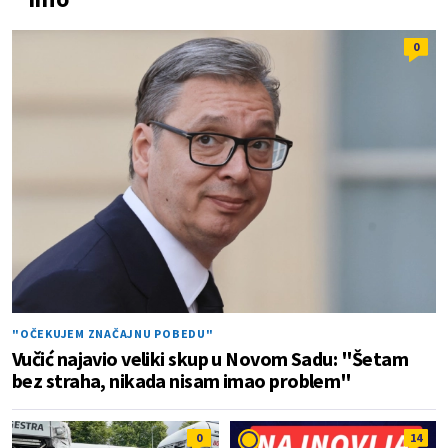
0
"OČEKUJEM ZNAČAJNU POBEDU"
Vučić najavio veliki skup u Novom Sadu: "Šetam
bez straha, nikada nisam imao problem"
0
14