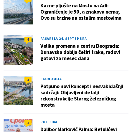
Kazne pljušte na Mostu na Adi:
Ograničenje je 50, a znakova nema;
Ovo su brzine na ostalim mostovima
PASARELA 24. SEPTEMBRA
4
Velika promena u centru Beograda:
Dunavska dobija četiri trake, radovi
gotovi za mesec dana
EKONOMIJA
4
Potpuno novi koncept i nesvakidašnji
sadržaji: Objavljeni detalji
rekonstrukcije Starog železničkog
mosta
POLITIKA
1
Dalibor Marković Palma: Betulićevi