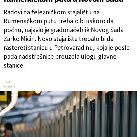
Radovi na železničkom stajalištu na
Rumenačkom putu trebalo bi uskoro da
počnu, najavio je gradonačelnik Novog Sada
Žarko Mićin. Novo stajalište trebalo bi da
rastereti stanicu u Petrovaradinu, koja je posle
pada nadstrešnice preuzela ulogu glavne
stanice.
Izvor:
eKapija