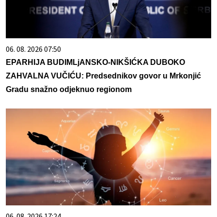
06. 08. 2026 07:50
EPARHIJA BUDIMLjANSKO-NIKŠIĆKA DUBOKO
ZAHVALNA VUČIĆU: Predsednikov govor u Mrkonjić
Gradu snažno odjeknuo regionom
06. 08. 2026 17:24