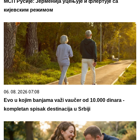
МСП Русије: Јерменија уцењује и флертује са
кијевским режимом
06. 08. 2026 07:08
Evo u kojim banjama važi vaučer od 10.000 dinara -
kompletan spisak destinacija u Srbiji