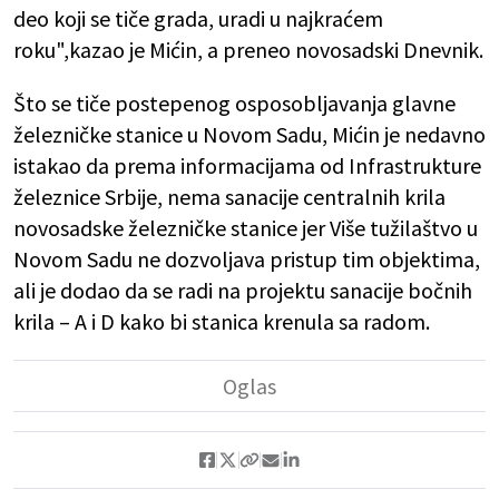
deo koji se tiče grada, uradi u najkraćem
roku",kazao je Mićin, a preneo novosadski Dnevnik.
Što se tiče postepenog osposobljavanja glavne
železničke stanice u Novom Sadu, Mićin je nedavno
istakao da prema informacijama od Infrastrukture
železnice Srbije, nema sanacije centralnih krila
novosadske železničke stanice jer Više tužilaštvo u
Novom Sadu ne dozvoljava pristup tim objektima,
ali je dodao da se radi na projektu sanacije bočnih
krila – A i D kako bi stanica krenula sa radom.