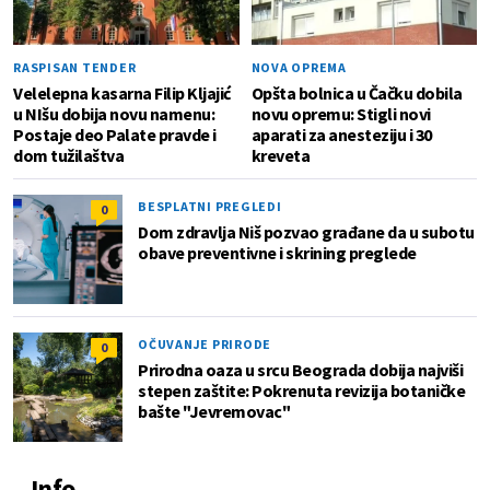
RASPISAN TENDER
NOVA OPREMA
Velelepna kasarna Filip Kljajić
Opšta bolnica u Čačku dobila
u NIšu dobija novu namenu:
novu opremu: Stigli novi
Postaje deo Palate pravde i
aparati za anesteziju i 30
dom tužilaštva
kreveta
BESPLATNI PREGLEDI
0
Dom zdravlja Niš pozvao građane da u subotu
obave preventivne i skrining preglede
OČUVANJE PRIRODE
0
Prirodna oaza u srcu Beograda dobija najviši
stepen zaštite: Pokrenuta revizija botaničke
bašte "Jevremovac"
Info