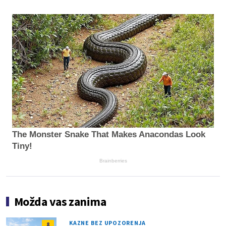
The Monster Snake That Makes Anacondas Look
Tiny!
Brainberries
Možda vas zanima
KAZNE BEZ UPOZORENJA
8