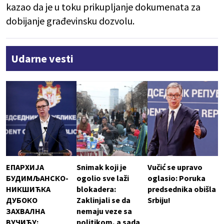
kazao da je u toku prikupljanje dokumenata za
dobijanje građevinsku dozvolu.
Udarne vesti
ЕПАРХИЈА
Snimak koji je
Vučić se upravo
БУДИМЉАНСКО-
ogolio sve laži
oglasio: Poruka
НИКШИЋКА
blokadera:
predsednika obišla
ДУБОКО
Zaklinjali se da
Srbiju!
ЗАХВАЛНА
nemaju veze sa
ВУЧИЋУ:
politikom, a sada