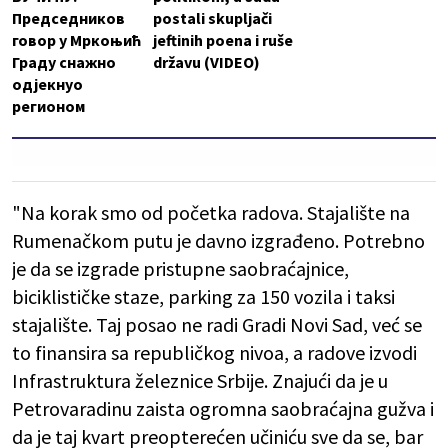
Председников
postali skupljači
говор у Мркоњић
jeftinih poena i ruše
Граду снажно
državu (VIDEO)
одјекнуо
регионом
"Na korak smo od početka radova. Stajalište na
Rumenačkom putu je davno izgrađeno. Potrebno
je da se izgrade pristupne saobraćajnice,
biciklističke staze, parking za 150 vozila i taksi
stajalište. Taj posao ne radi Gradi Novi Sad, već se
to finansira sa republičkog nivoa, a radove izvodi
Infrastruktura železnice Srbije. Znajući da je u
Petrovaradinu zaista ogromna saobraćajna gužva i
da je taj kvart preopterećen učiniću sve da se, bar