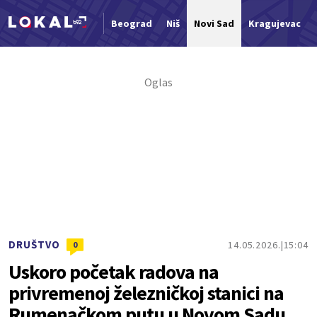
Beograd
Niš
Novi Sad
Kragujevac
Nova vest
DRUŠTVO
14.05.2026.
15:04
0
Uskoro početak radova na
privremenoj železničkoj stanici na
Rumenačkom putu u Novom Sadu