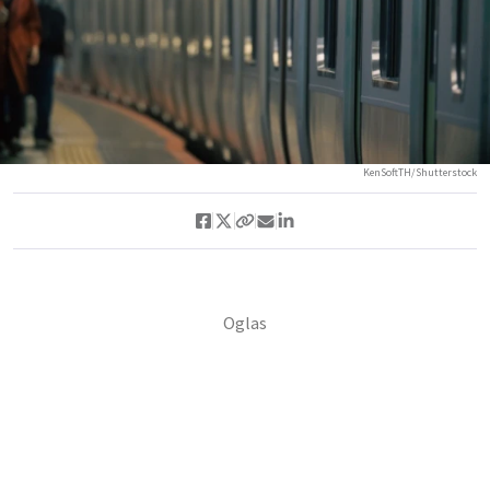
KenSoftTH/Shutterstock