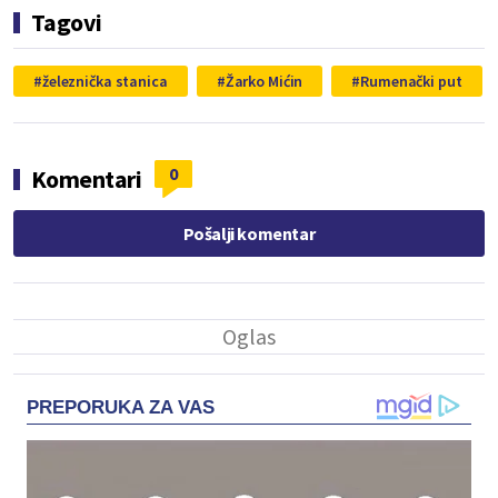
Tagovi
železnička stanica
Žarko Mićin
Rumenački put
0
Komentari
Pošalji komentar
PREPORUKA ZA VAS