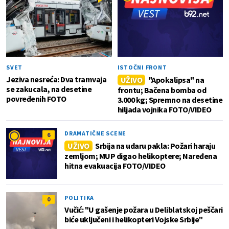
SVET
ISTOČNI FRONT
Jeziva nesreća: Dva tramvaja
UŽIVO
"Apokalipsa" na
se zakucala, na desetine
frontu; Bačena bomba od
povređenih FOTO
3.000 kg; Spremno na desetine
hiljada vojnika FOTO/VIDEO
DRAMATIČNE SCENE
6
UŽIVO
Srbija na udaru pakla: Požari haraju
zemljom; MUP digao helikoptere; Naređena
hitna evakuacija FOTO/VIDEO
POLITIKA
0
Vučić: "U gašenje požara u Deliblatskoj peščari
biće uključeni i helikopteri Vojske Srbije"