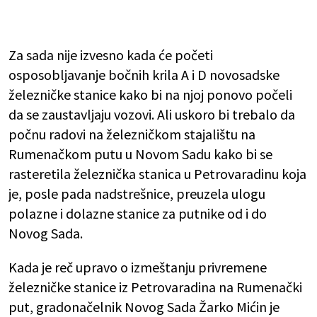
Za sada nije izvesno kada će početi
osposobljavanje bočnih krila A i D novosadske
železničke stanice kako bi na njoj ponovo počeli
da se zaustavljaju vozovi. Ali uskoro bi trebalo da
počnu radovi na železničkom stajalištu na
Rumenačkom putu u Novom Sadu kako bi se
rasteretila železnička stanica u Petrovaradinu koja
je, posle pada nadstrešnice, preuzela ulogu
polazne i dolazne stanice za putnike od i do
Novog Sada.
Kada je reč upravo o izmeštanju privremene
železničke stanice iz Petrovaradina na Rumenački
put, gradonačelnik Novog Sada Žarko Mićin je