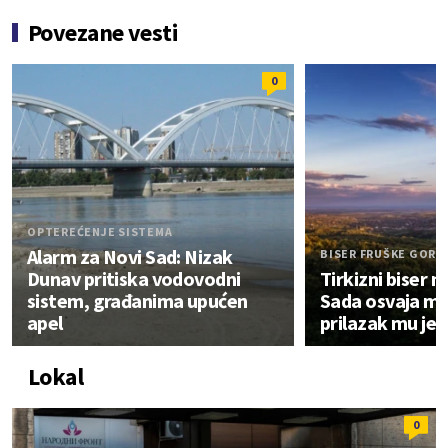
Povezane vesti
0
OPTEREĆENJE SISTEMA
Alarm za Novi Sad: Nizak
BISER FRUŠKE GORE
Dunav pritiska vodovodni
Tirkizni biser
sistem, građanima upućen
Sada osvaja mre
apel
prilazak mu je 
Lokal
0