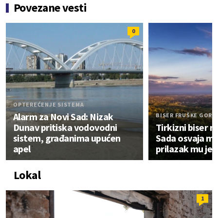
Povezane vesti
0
OPTEREĆENJE SISTEMA
Alarm za Novi Sad: Nizak
BISER FRUŠKE GORE
Dunav pritiska vodovodni
Tirkizni biser
sistem, građanima upućen
Sada osvaja mre
apel
prilazak mu je 
Lokal
1