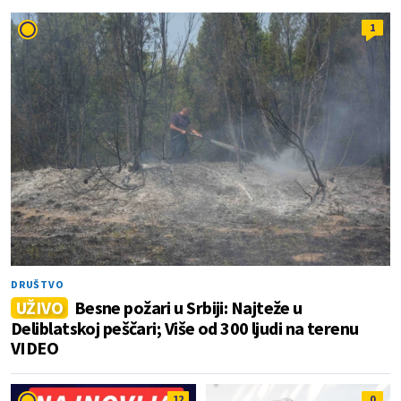
1
DRUŠTVO
UŽIVO
Besne požari u Srbiji: Najteže u
Deliblatskoj peščari; Više od 300 ljudi na terenu
VIDEO
12
0