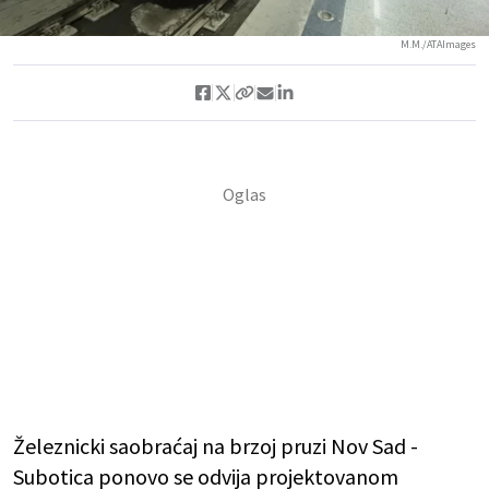
M.M./ATAImages
Železnicki saobraćaj na brzoj pruzi Nov Sad -
Subotica ponovo se odvija projektovanom