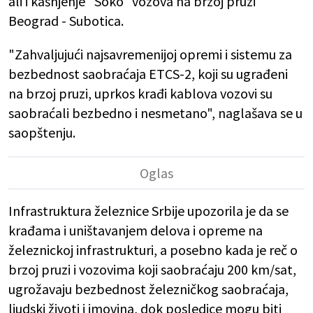
ali i kašnjenje "Soko" vozova na brzoj pruzi
Beograd - Subotica.
"Zahvaljujući najsavremenijoj opremi i sistemu za
bezbednost saobraćaja ETCS-2, koji su ugrađeni
na brzoj pruzi, uprkos krađi kablova vozovi su
saobraćali bezbedno i nesmetano", naglašava se u
saopštenju.
Infrastruktura železnice Srbije upozorila je da se
krađama i uništavanjem delova i opreme na
železnickoj infrastrukturi, a posebno kada je reč o
brzoj pruzi i vozovima koji saobraćaju 200 km/sat,
ugrožavaju bezbednost železničkog saobraćaja,
ljudski životi i imovina, dok posledice mogu biti