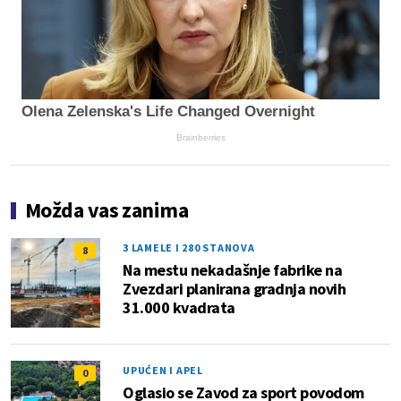
Olena Zelenska's Life Changed Overnight
Brainberries
Možda vas zanima
3 LAMELE I 280 STANOVA
8
Na mestu nekadašnje fabrike na
Zvezdari planirana gradnja novih
31.000 kvadrata
UPUĆEN I APEL
0
Oglasio se Zavod za sport povodom