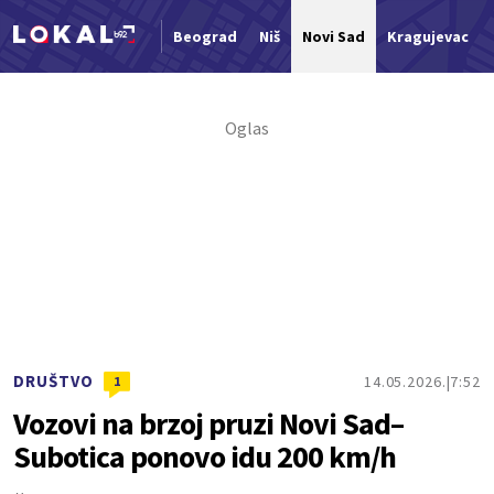
Beograd
Niš
Novi Sad
Kragujevac
Nova vest
DRUŠTVO
14.05.2026.
7:52
1
Vozovi na brzoj pruzi Novi Sad–
Subotica ponovo idu 200 km/h