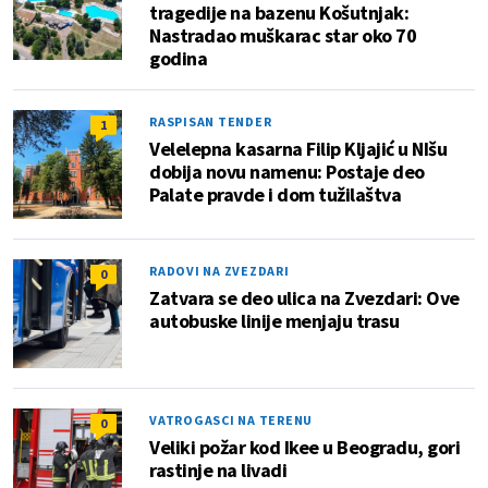
tragedije na bazenu Košutnjak:
Nastradao muškarac star oko 70
godina
RASPISAN TENDER
1
Velelepna kasarna Filip Kljajić u NIšu
dobija novu namenu: Postaje deo
Palate pravde i dom tužilaštva
RADOVI NA ZVEZDARI
0
Zatvara se deo ulica na Zvezdari: Ove
autobuske linije menjaju trasu
VATROGASCI NA TERENU
0
Veliki požar kod Ikee u Beogradu, gori
rastinje na livadi