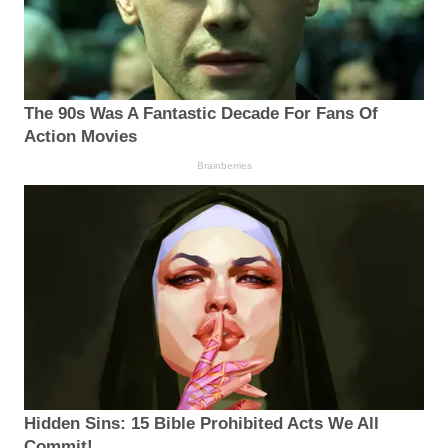
The 90s Was A Fantastic Decade For Fans Of
Action Movies
Brainberries
Hidden Sins: 15 Bible Prohibited Acts We All
Commit!