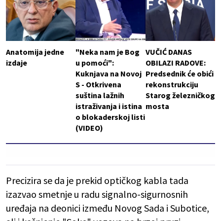
Anatomija jedne
"Neka nam je Bog
VUČIĆ DANAS
izdaje
u pomoći":
OBILAZI RADOVE:
Kuknjava na Novoj
Predsednik će obići
S - Otkrivena
rekonstrukciju
suština lažnih
Starog železničkog
istraživanja i istina
mosta
o blokaderskoj listi
(VIDEO)
Precizira se da je prekid optičkog kabla tada
izazvao smetnje u radu signalno-sigurnosnih
uređaja na deonici između Novog Sada i Subotice,