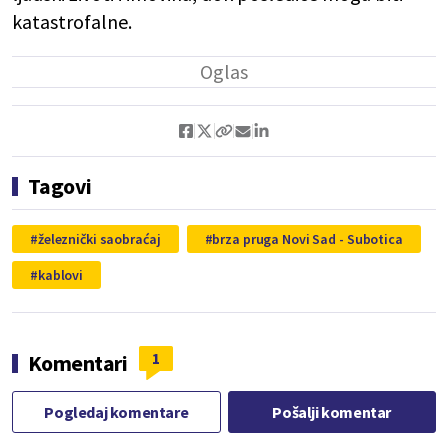
katastrofalne.
Tagovi
železnički saobraćaj
brza pruga Novi Sad - Subotica
kablovi
1
Komentari
Pogledaj komentare
Pošalji komentar