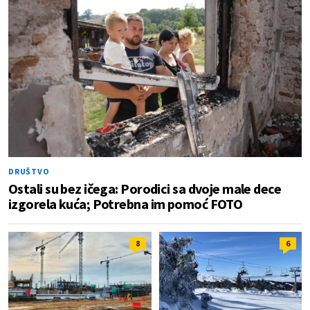
DRUŠTVO
Ostali su bez ičega: Porodici sa dvoje male dece
izgorela kuća; Potrebna im pomoć FOTO
8
6