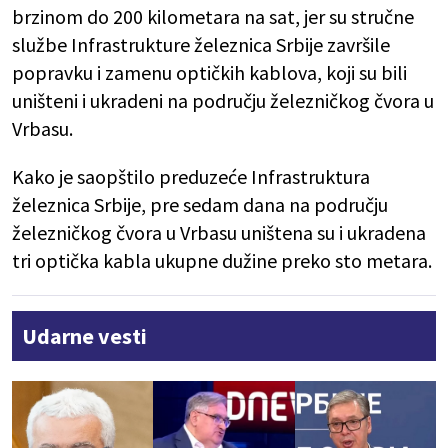
brzinom do 200 kilometara na sat, jer su stručne
službe Infrastrukture železnica Srbije završile
popravku i zamenu optičkih kablova, koji su bili
uništeni i ukradeni na području železničkog čvora u
Vrbasu.
Kako je saopštilo preduzeće Infrastruktura
železnica Srbije, pre sedam dana na području
železničkog čvora u Vrbasu uništena su i ukradena
tri optička kabla ukupne dužine preko sto metara.
Udarne vesti