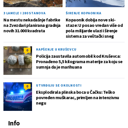
3 LAMELE I 280 STANOVA
ŠIRENJE KOPAONIKA
Na mestu nekadašnje fabrike
Kopaonik dobija nove ski-
na Zvezdari planirana gradnja
staze: U posao vredan više od
novih 31.000 kvadrata
pola milijarde ulazi i širenje
sistema za veštački sneg
HAPŠENJE U KRUŠEVCU
0
Policija zaustavila automobil kod Kruševca:
Pronađeno 5,5 kilograma materije za koju se
sumnja da je marihuana
UTVRĐUJU SE OKOLNOSTI
0
Eksplodirala plinska boca u Čačku: Teško
povređen muškarac, primljen na intenzivnu
negu
Info