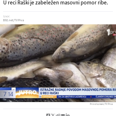
U reci Raški je zabeležen masovni pomor ribe.
Izvor:
B92.net/TV Prva
Prinstscreen/TV Prva