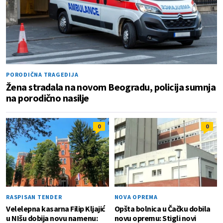
PORODIČNA TRAGEDIJA
Žena stradala na novom Beogradu, policija sumnja
na porodično nasilje
0
0
RASPISAN TENDER
NOVA OPREMA
Velelepna kasarna Filip Kljajić
Opšta bolnica u Čačku dobila
u NIšu dobija novu namenu:
novu opremu: Stigli novi