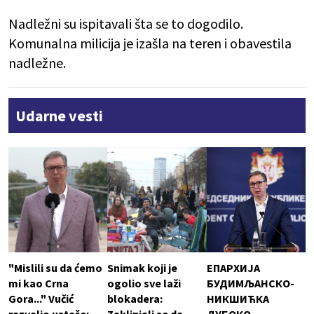
Nadležni su ispitavali šta se to dogodilo.
Komunalna milicija je izašla na teren i obavestila
nadležne.
Udarne vesti
"Mislili su da ćemo
Snimak koji je
ЕПАРХИЈА
mi kao Crna
ogolio sve laži
БУДИМЉАНСКО-
Gora..." Vučić
blokadera:
НИКШИЋКА