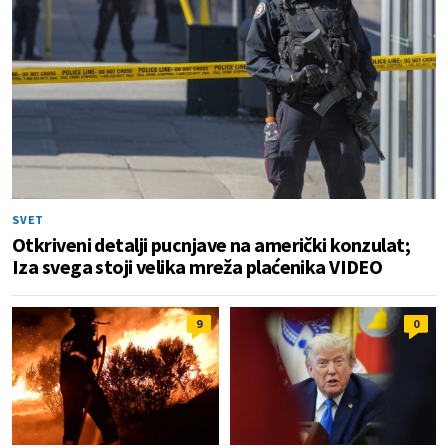
SVET
Otkriveni detalji pucnjave na američki konzulat;
Iza svega stoji velika mreža plaćenika VIDEO
9
0