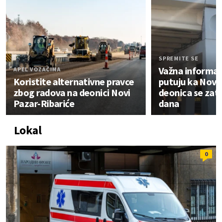
SPREMITE SE
Važna informaci
APEL VOZAČIMA
Koristite alternativne pravce
putuju ka Nov
zbog radova na deonici Novi
deonica se zatv
Pazar-Ribariće
dana
Lokal
0