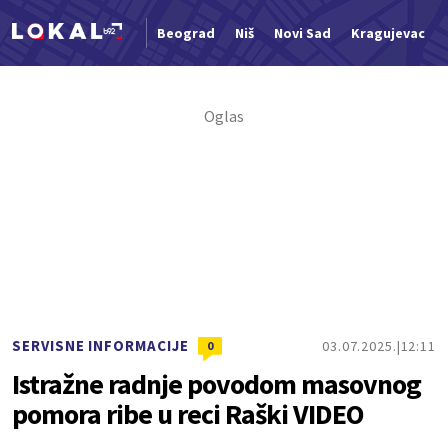
Beograd
Niš
Novi Sad
Kragujevac
Nova vest
SERVISNE INFORMACIJE
03.07.2025.
12:11
0
Istražne radnje povodom masovnog
pomora ribe u reci Raški VIDEO