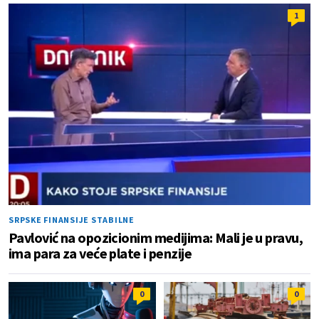
1
SRPSKE FINANSIJE STABILNE
Pavlović na opozicionim medijima: Mali je u pravu,
ima para za veće plate i penzije
0
0