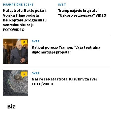
DRAMATIČNE SCENE
SVET
Katastrofa: Bukte požari;
Tramp najavio kraj rata:
Vojska Srbije podigla
"Uskoro se završava" VIDEO
helikoptere; Proglasili su
vanrednu situaciju
FOTO/VIDEO
SVET
0
Kalibaf poručio Trampu: "Vaša teatralna
diplomatija je propala"
SVET
1
Nazire se katastrofa; Kijev kriv za sve?
FOTO/VIDEO
Biz