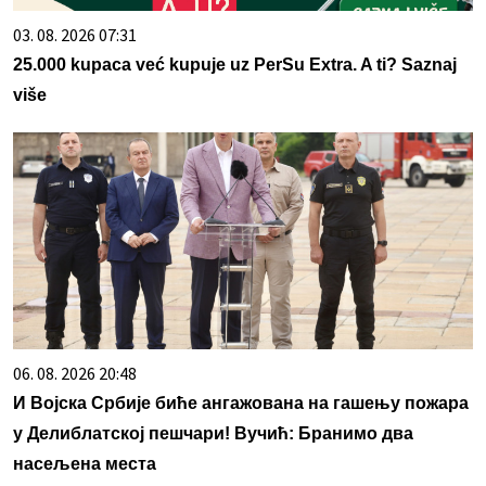
03. 08. 2026 07:31
25.000 kupaca već kupuje uz PerSu Extra. A ti? Saznaj
više
06. 08. 2026 20:48
И Војска Србије биће ангажована на гашењу пожара
у Делиблатској пешчари! Вучић: Бранимо два
насељена места