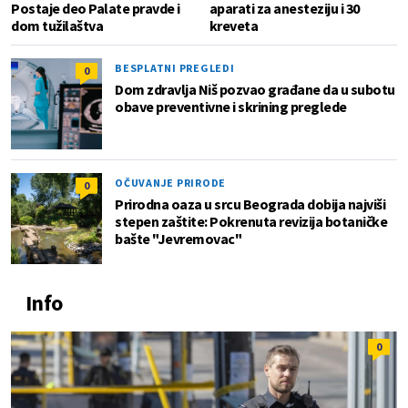
Postaje deo Palate pravde i
aparati za anesteziju i 30
dom tužilaštva
kreveta
BESPLATNI PREGLEDI
0
Dom zdravlja Niš pozvao građane da u subotu
obave preventivne i skrining preglede
OČUVANJE PRIRODE
0
Prirodna oaza u srcu Beograda dobija najviši
stepen zaštite: Pokrenuta revizija botaničke
bašte "Jevremovac"
Info
0