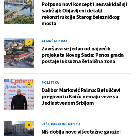
Potpuno novi koncept i nesvakidašnji
sadržaji: Objavljeni detalji
rekonstrukcije Starog železničkog
mosta
ALMAŠKI KRAJ
2
Završava se jedan od najvećih
projekata Novog Sada: Ponos grada
postaje luksuzna šetališna zona
POLITIKA
1
Dalibor Marković Palma: Betulićevi
pregovori u Kniću nemaju veze sa
Jedinstvenom Srbijom
VIŠE PARKING MESTA
0
Niš dobija nove višeetažne garaže: