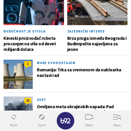
BUDUĆNOST JE STIGLA
ZAJEDNIČKI INTERES
Kineski proizvođač robota
Brza pruga između Beograda i
procenjen na više od devet
Budimpešte najavljena za
milijardi dolara
jesen
MUKE S VODOSTAJEM
1
Rumunija: Trka sa vremenom da nuklearka
nastavi rad
SVET
15
Omiljena meta ukrajinskih napada: Pad
giganta zadao bi Rusiji zastrašujući udarac
✕
Novo
Sport
Video
Menu