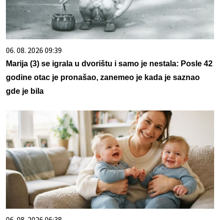
06. 08. 2026 09:39
Marija (3) se igrala u dvorištu i samo je nestala: Posle 42
godine otac je pronašao, zanemeo je kada je saznao
gde je bila
06. 08. 2026 06:38