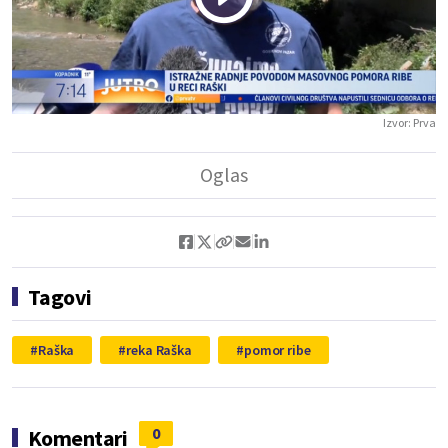
Play
Vide
Izvor:
Prva
Tagovi
Raška
reka Raška
pomor ribe
0
Komentari