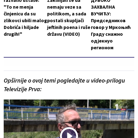
razvalio ustaše:
Zaklinjali se da
ДУБОКО
"To ne menja
nemaju veze sa
ЗАХВАЛНА
činjenicu da su
politikom, a sada
ВУЧИЋУ:
zlikovci ubili malog
postali skupljači
Председников
Dobrića i hiljade
jeftinih poena i ruše
говор у Мркоњић
drugih!"
državu (VIDEO)
Граду снажно
одјекнуо
регионом
Opširnije o ovoj temi pogledajte u video-prilogu
Televizije Prva: