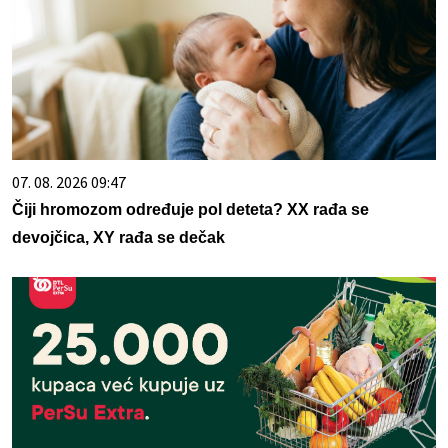
07. 08. 2026 09:47
Čiji hromozom određuje pol deteta? XX rađa se
devojčica, XY rađa se dečak