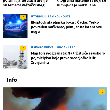
pola milijarde ulazi i širenje
kilograma materije za koju se
sistema za veštački sneg
sumnja da je marihuana
UTVRĐUJU SE OKOLNOSTI
0
Eksplodirala plinska boca u Čačku: Teško
povređen muškarac, primljen na intenzivnu
negu
USKORO KREĆE U PROBNI RAD
0
Majstori svog zanata: Na tržištu će se uskoro
pojaviti pivo koje prave srednjoškolci iz
Zrenjanina
Info
0