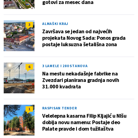
gotovi za mesec dana
ALMAŠKI KRAJ
3
Završava se jedan od najvećih
projekata Novog Sada: Ponos grada
postaje luksuzna šetališna zona
3 LAMELE I 280 STANOVA
6
Na mestu nekadašnje fabrike na
Zvezdari planirana gradnja novih
31.000 kvadrata
RASPISAN TENDER
1
Velelepna kasarna Filip Kljajić u NIšu
dobija novu namenu: Postaje deo
Palate pravde i dom tužilaštva