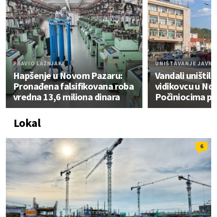
PRAVIO LAŽNJAKE
UNIŠTAVANJE JAVNE
Hapšenje u Novom Pazaru:
Vandali uništili
Pronađena falsifikovana roba
vidikovcu u No
vredna 13,6 miliona dinara
Počiniocima pr
Lokal
6