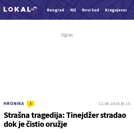
Beograd
Niš
Novi Sad
Kragujevac
Nova vest
HRONIKA
12.06.2026.
8:15
1
Strašna tragedija: Tinejdžer stradao
dok je čistio oružje