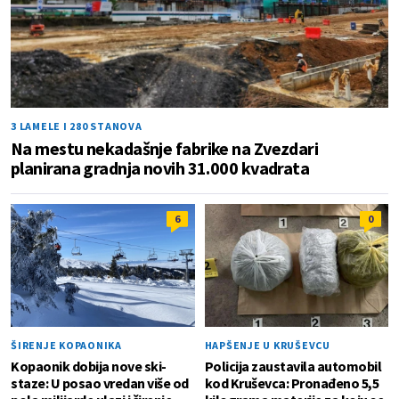
3 LAMELE I 280 STANOVA
Na mestu nekadašnje fabrike na Zvezdari
planirana gradnja novih 31.000 kvadrata
6
0
ŠIRENJE KOPAONIKA
HAPŠENJE U KRUŠEVCU
Kopaonik dobija nove ski-
Policija zaustavila automobil
staze: U posao vredan više od
kod Kruševca: Pronađeno 5,5