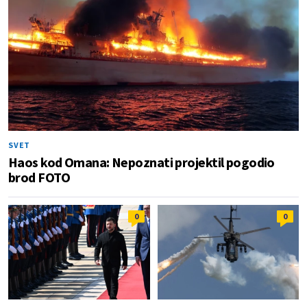
SVET
Haos kod Omana: Nepoznati projektil pogodio
brod FOTO
0
0