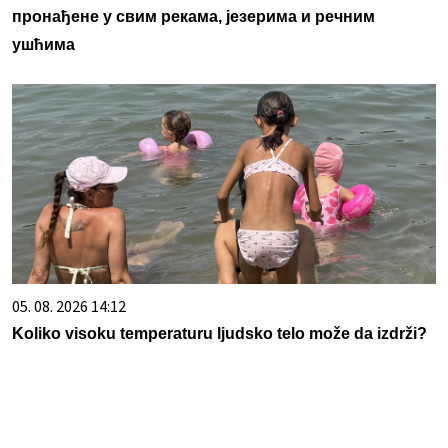
пронађене у свим рекама, језерима и речним
ушћима
05. 08. 2026 14:12
Koliko visoku temperaturu ljudsko telo može da izdrži?