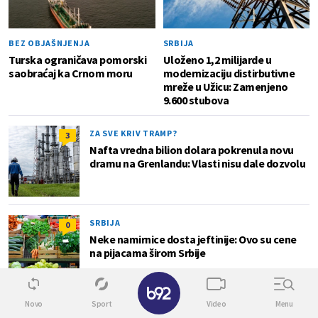
BEZ OBJAŠNJENJA
SRBIJA
Turska ograničava pomorski
Uloženo 1,2 milijarde u
saobraćaj ka Crnom moru
modernizaciju distirbutivne
mreže u Užicu: Zamenjeno
9.600 stubova
ZA SVE KRIV TRAMP?
3
Nafta vredna bilion dolara pokrenula novu
dramu na Grenlandu: Vlasti nisu dale dozvolu
SRBIJA
0
Neke namirnice dosta jeftinije: Ovo su cene
na pijacama širom Srbije
✕
Novo
Sport
Video
Menu