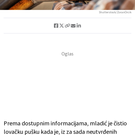
Shutterstock/ZoranOrcik
Prema dostupnim informacijama, mladić je čistio
lovačku pušku kada je, iz za sada neutvrđenih