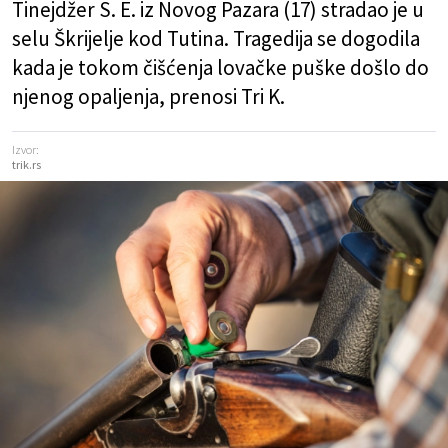
Tinejdžer S. E. iz Novog Pazara (17) stradao je u
selu Škrijelje kod Tutina. Tragedija se dogodila
kada je tokom čišćenja lovačke puške došlo do
njenog opaljenja, prenosi Tri K.
Izvor:
trik.rs