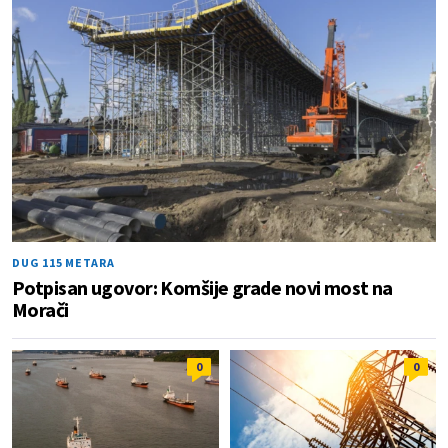
DUG 115 METARA
Potpisan ugovor: Komšije grade novi most na
Morači
0
0