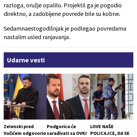
razloga, oružje opalilo. Projektil ga je pogodio
direktno, a zadobijene povrede bile su kobne.
Sedamnaestogodišnjak je podlegao povredama
nastalim usled ranjavanja.
Udarne vesti
Zelenski pred
Podgorica će
LOVE NAŠE
Vučićem odgovorio
sarađivati sa OVK!
POLICAJCE, DA SE