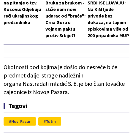
na pitanje o tzv.
Bruka za brukom -
SRBI ISELJAVAJU:
Kosovu: Odjekuju
stiže nam novi
Na KiM ljude
reči ukrajinskog
udarac od "braće":
privode bez
predsednika
Crna Gora u
dokaza, na tajnim
vojnom paktu
spiskovima više od
protiv Srbije?!
200 pripadnika MUP
Okolnosti pod kojima je došlo do nesreće biće
predmet dalje istrage nadležnih
organa.Nastradali mladić S. E. je bio član lovačke
zajednice iz Novog Pazara.
Tagovi
Novi Pazar
Tutin