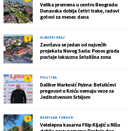
Velika promena u centru Beograda:
Dunavska dobija četiri trake, radovi
gotovi za mesec dana
ALMAŠKI KRAJ
3
Završava se jedan od najvećih
projekata Novog Sada: Ponos grada
postaje luksuzna šetališna zona
POLITIKA
1
Dalibor Marković Palma: Betulićevi
pregovori u Kniću nemaju veze sa
Jedinstvenom Srbijom
RASPISAN TENDER
0
Velelepna kasarna Filip Kljajić u NIšu
dobija novu namenu: Postaje deo