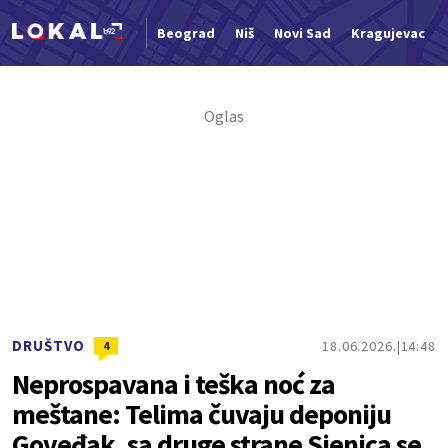
Beograd
Niš
Novi Sad
Kragujevac
Nova vest
DRUŠTVO
18.06.2026.
14:48
4
Neprospavana i teška noć za
meštane: Telima čuvaju deponiju
Goveđak, sa druge strane Sjenica se