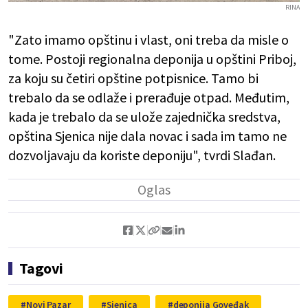
RINA
"Zato imamo opštinu i vlast, oni treba da misle o
tome. Postoji regionalna deponija u opštini Priboj,
za koju su četiri opštine potpisnice. Tamo bi
trebalo da se odlaže i prerađuje otpad. Međutim,
kada je trebalo da se ulože zajednička sredstva,
opština Sjenica nije dala novac i sada im tamo ne
dozvoljavaju da koriste deponiju", tvrdi Slađan.
Tagovi
Novi Pazar
Sjenica
deponija Goveđak