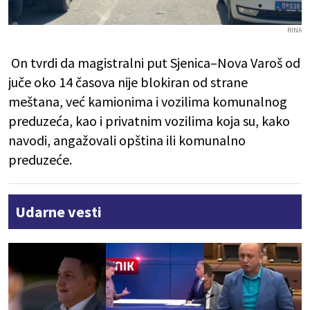
RINA
On tvrdi da magistralni put Sjenica–Nova Varoš od
juče oko 14 časova nije blokiran od strane
meštana, već kamionima i vozilima komunalnog
preduzeća, kao i privatnim vozilima koja su, kako
navodi, angažovali opština ili komunalno
preduzeće.
Udarne vesti