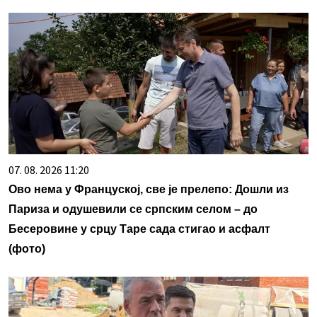
07. 08. 2026 11:20
Ово нема у Француској, све је прелепо: Дошли из
Париза и одушевили се српским селом – до
Бесеровине у срцу Таре сада стигао и асфалт
(фото)