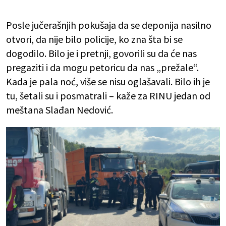
Posle jučerašnjih pokušaja da se deponija nasilno
otvori, da nije bilo policije, ko zna šta bi se
dogodilo. Bilo je i pretnji, govorili su da će nas
pregaziti i da mogu petoricu da nas „prežale“.
Kada je pala noć, više se nisu oglašavali. Bilo ih je
tu, šetali su i posmatrali – kaže za RINU jedan od
meštana Slađan Nedović.