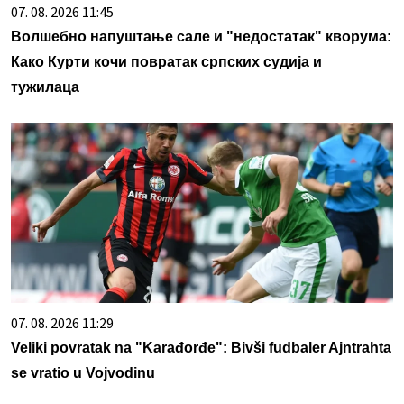
07. 08. 2026 11:45
Волшебно напуштање сале и "недостатак" кворума:
Како Курти кочи повратак српских судија и
тужилаца
07. 08. 2026 11:29
Veliki povratak na "Karađorđe": Bivši fudbaler Ajntrahta
se vratio u Vojvodinu