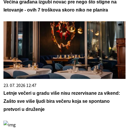
Većina građana izgubi novac pre nego što stigne na
letovanje - ovih 7 troškova skoro niko ne planira
23. 07. 2026 12:47
Letnje večeri u gradu više nisu rezervisane za vikend:
Zašto sve više ljudi bira večeru koja se spontano
pretvori u druženje