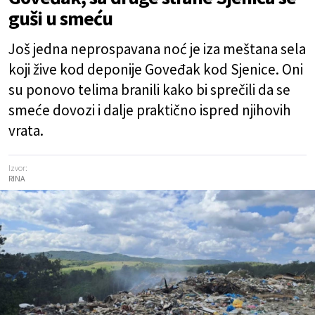
guši u smeću
Još jedna neprospavana noć je iza meštana sela
koji žive kod deponije Goveđak kod Sjenice. Oni
su ponovo telima branili kako bi sprečili da se
smeće dovozi i dalje praktično ispred njihovih
vrata.
Izvor:
RINA