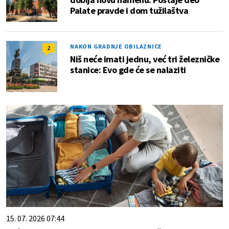
Palate pravde i dom tužilaštva
NAKON GRADNJE OBILAZNICE
2
Niš neće imati jednu, već tri železničke
stanice: Evo gde će se nalaziti
15. 07. 2026 07:44