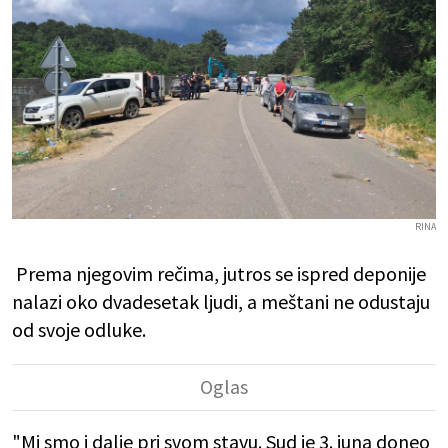
RINA
Prema njegovim rečima, jutros se ispred deponije
nalazi oko dvadesetak ljudi, a meštani ne odustaju
od svoje odluke.
"Mi smo i dalje pri svom stavu. Sud je 3. juna doneo