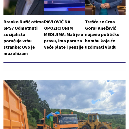
Branko Ružić otima
PAVLOVIĆ NA
Trešće se Crna
SPS? Odmetnuti
OPOZICIONIM
Gora! Knežević
socijalista
MEDIJIMA: Mali je u
najavio političku
poručuje vrhu
pravu, ima para za
bombu koja će
stranke: Ovo je
veće plate i penzije
uzdrmati Vladu
mazohizam