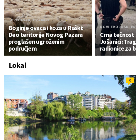
SPREČAVANJE ZARAZE
Boginje ovaca i koza u Raški:
NOVI EKOLOŠKI PRO
Deo teritorije Novog Pazara
Crna tečnost za
proglašen ugroženim
Jošanici: Trag
područjem
radionice za bo
Lokal
0