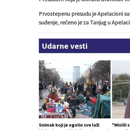
Prvostepenu presudu je Apelacioni sud
suđenje, rečeno je za Tanjug u Apela
Udarne vesti
Snimak koji je ogolio sve laži
"Mislili