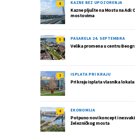
KAZNE BEZ UPOZORENJA
8
Kazne pljušte na Mostu na Adi: 
mostovima
PASARELA 24. SEPTEMBRA
5
Velika promena u centru Beogra
ISPLATA PRI KRAJU
2
Pri kraju isplata vlasnika lokala
EKONOMIJA
4
Potpuno novi koncept i nesvakida
železničkog mosta