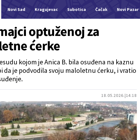
Novi Sad
Kragujevac
Subotica
Čačak
Novi Pazar
majci optuženoj za
etne ćerke
resudu kojom je Anica B. bila osuđena na kaznu
 da je podvodila svoju maloletnu ćerku, i vratio
uđenje.
18.05.2026.
14:18