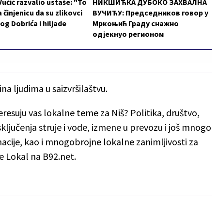
 Vučić razvalio ustaše: "To
НИКШИЋКА ДУБОКО ЗАХВАЛНА
 činjenicu da su zlikovci
ВУЧИЋУ: Председников говор у
log Dobrića i hiljade
Мркоњић Граду снажно
одјекнуо регионом
na ljudima u saizvršilaštvu.
eresuju vas lokalne teme za Niš? Politika, društvo,
 isključenja struje i vode, izmene u prevozu i još mnogo
rmacije, kao i mnogobrojne lokalne zanimljivosti za
e Lokal na B92.net.