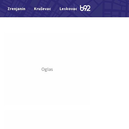
Zrenjanin
Kruševac
Leskovac
Jagodina
Šid