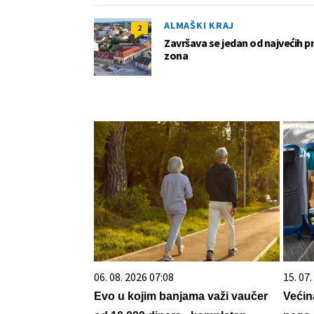
ALMAŠKI KRAJ
2
Završava se jedan od najvećih 
zona
06. 08. 2026 07:08
15. 07
Evo u kojim banjama važi vaučer
Većin