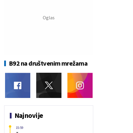
B92 na društvenim mrežama
Najnovije
15:59