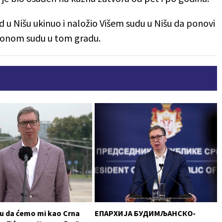
 u Nišu ukinuo i naložio Višem sudu u Nišu da ponovi
cionom sudu u tom gradu.
 su da ćemo mi kao Crna
ЕПАРХИЈА БУДИМЉАНСКО-