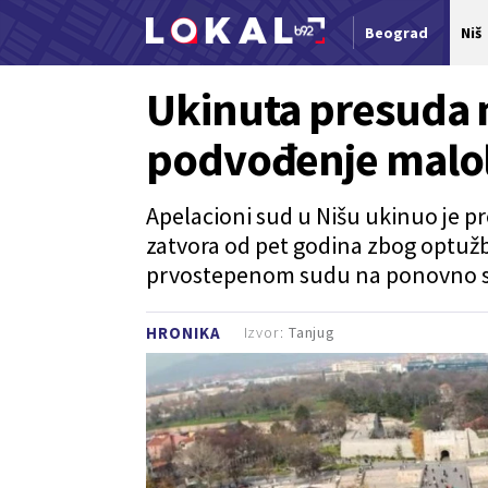
Beograd
Niš
Nova vest
Ukinuta presuda 
podvođenje malol
Apelacioni sud u Nišu ukinuo je p
zatvora od pet godina zbog optužbi
prvostepenom sudu na ponovno s
Izvor:
Tanjug
HRONIKA