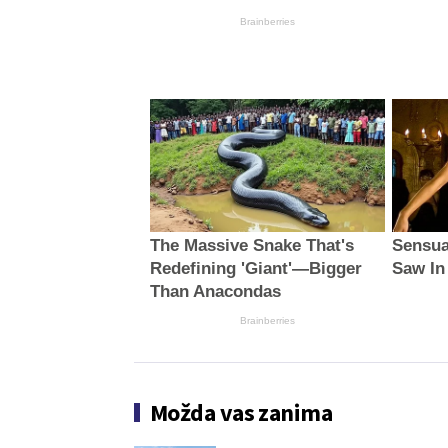
Brainberries
The Massive Snake That's
Sensua
Redefining 'Giant'—Bigger
Saw In
Than Anacondas
Brainberries
Možda vas zanima