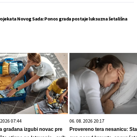
projekata Novog Sada: Ponos grada postaje luksuzna šetališna
. 2026 07:44
06. 08. 2026 20:17
a građana izgubi novac pre
Provereno tera nesanicu: Sta