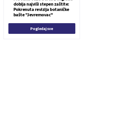
dobija najviši stepen zaštite:
Pokrenuta revizija botaničke
bašte "Jevremovac"
Pogledaj sve