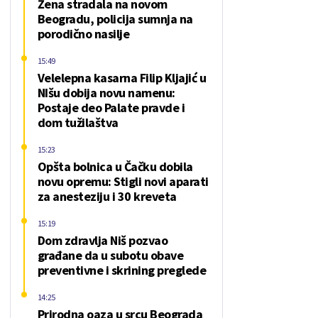
Žena stradala na novom
Beogradu, policija sumnja na
porodično nasilje
15:49
Velelepna kasarna Filip Kljajić u
NIšu dobija novu namenu:
Postaje deo Palate pravde i
dom tužilaštva
15:23
Opšta bolnica u Čačku dobila
novu opremu: Stigli novi aparati
za anesteziju i 30 kreveta
15:19
Dom zdravlja Niš pozvao
građane da u subotu obave
preventivne i skrining preglede
14:25
Prirodna oaza u srcu Beograda