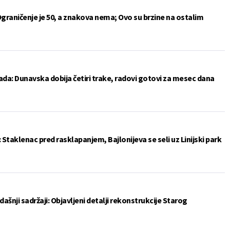
Ograničenje je 50, a znakova nema; Ovo su brzine na ostalim
da: Dunavska dobija četiri trake, radovi gotovi za mesec dana
: Staklenac pred rasklapanjem, Bajlonijeva se seli uz Linijski park
šnji sadržaji: Objavljeni detalji rekonstrukcije Starog