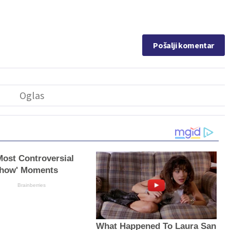
Pošalji komentar
Most Controversial
Show' Moments
Brainberries
What Happened To Laura San