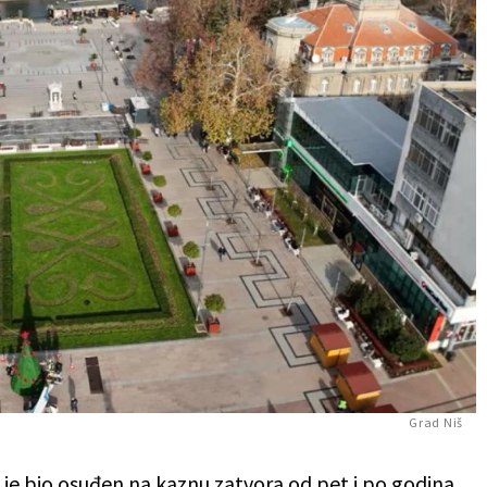
Grad Niš
 je bio osuđen na kaznu zatvora od pet i po godina.