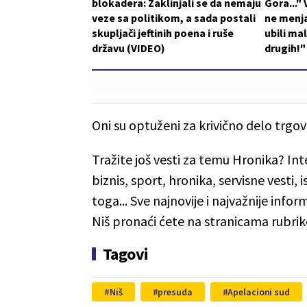
blokadera: Zaklinjali se da nemaju
Gora..."
veze sa politikom, a sada postali
ne menja
skupljači jeftinih poena i ruše
ubili ma
državu (VIDEO)
drugih!"
Oni su optuženi za krivično delo trgovi
Tražite još vesti za temu Hronika? Int
biznis, sport, hronika, servisne vesti,
toga... Sve najnovije i najvažnije info
Niš pronaći ćete na stranicama rubrik
Tagovi
Niš
presuda
Apelacioni sud