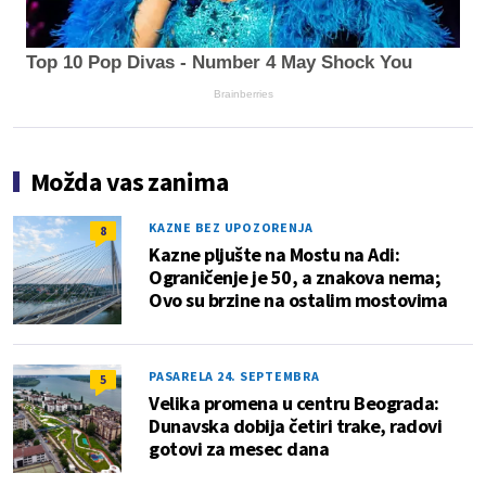
Top 10 Pop Divas - Number 4 May Shock You
Brainberries
Možda vas zanima
KAZNE BEZ UPOZORENJA
8
Kazne pljušte na Mostu na Adi:
Ograničenje je 50, a znakova nema;
Ovo su brzine na ostalim mostovima
PASARELA 24. SEPTEMBRA
5
Velika promena u centru Beograda:
Dunavska dobija četiri trake, radovi
gotovi za mesec dana