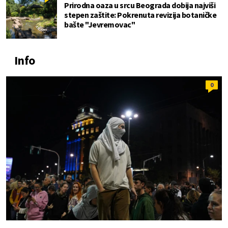
Prirodna oaza u srcu Beograda dobija najviši
stepen zaštite: Pokrenuta revizija botaničke
bašte "Jevremovac"
Info
0