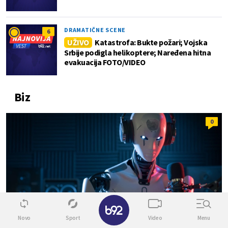
DRAMATIČNE SCENE
6
UŽIVO
Katastrofa: Bukte požari; Vojska
Srbije podigla helikoptere; Naređena hitna
evakuacija FOTO/VIDEO
Biz
0
✕
Novo
Sport
Video
Menu