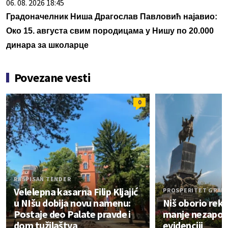
06. 08. 2026 18:45
Градоначелник Ниша Драгослав Павловић најавио:
Око 15. августа свим породицама у Нишу по 20.000
динара за школарце
Povezane vesti
0
RASPISAN TENDER
Velelepna kasarna Filip Kljajić
PROSPERITET GRADA
u NIšu dobija novu namenu:
Niš oborio rek
Postaje deo Palate pravde i
manje nezaposl
dom tužilaštva
evidenciji