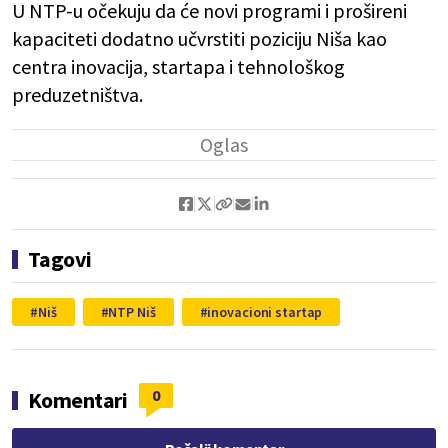
U NTP-u očekuju da će novi programi i prošireni
kapaciteti dodatno učvrstiti poziciju Niša kao
centra inovacija, startapa i tehnološkog
preduzetništva.
Tagovi
Niš
NTP Niš
inovacioni startap
0
Komentari