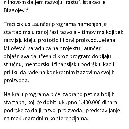
njihovom daljem razvoju i rastu", istakao je
Blagojević.
Treći ciklus Launčer programa namenjen je
startapima u ranoj fazi razvoja – timovima koji tek
razvijaju ideju, prototip ili prvi proizvod. Jelena
Milošević, saradnica na projektu Launčer,
objašnjava da učesnici kroz program dobijaju
stručnu, mentorsku i finansijsku podršku, kao i
priliku da rade na konkretnim izazovima svojih
proizvoda.
Na kraju programa biće izabrano pet najboljih
startapa, koji će dobiti ukupno 1.400.000 dinara
podrške za dalji razvoj proizvoda i predstavljanje
na međunarodnim konferencijama.