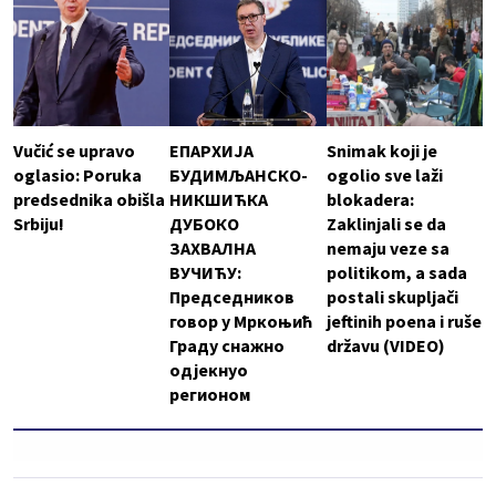
Vučić se upravo
ЕПАРХИЈА
Snimak koji je
oglasio: Poruka
БУДИМЉАНСКО-
ogolio sve laži
predsednika obišla
НИКШИЋКА
blokadera:
Srbiju!
ДУБОКО
Zaklinjali se da
ЗАХВАЛНА
nemaju veze sa
ВУЧИЋУ:
politikom, a sada
Председников
postali skupljači
говор у Мркоњић
jeftinih poena i ruše
Граду снажно
državu (VIDEO)
одјекнуо
регионом