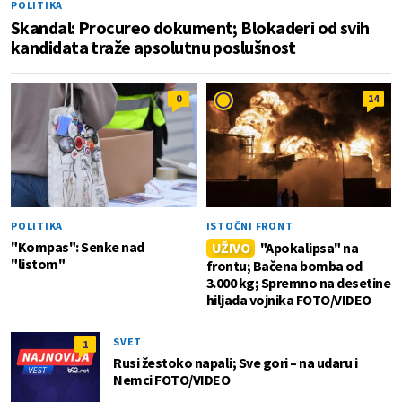
POLITIKA
Skandal: Procureo dokument; Blokaderi od svih
kandidata traže apsolutnu poslušnost
0
14
POLITIKA
ISTOČNI FRONT
"Kompas": Senke nad
UŽIVO
"Apokalipsa" na
"listom"
frontu; Bačena bomba od
3.000 kg; Spremno na desetine
hiljada vojnika FOTO/VIDEO
SVET
1
Rusi žestoko napali; Sve gori – na udaru i
Nemci FOTO/VIDEO