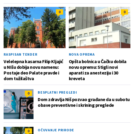
0
0
RASPISAN TENDER
NOVA OPREMA
Velelepna kasarna Filip Kljajić
Opšta bolnica u Čačku dobila
u NIšu dobija novu namenu:
novu opremu: Stigli novi
Postaje deo Palate pravde i
aparati za anesteziju i 30
dom tužilaštva
kreveta
BESPLATNI PREGLEDI
0
Dom zdravlja Niš pozvao građane da u subotu
obave preventivne i skrining preglede
OČUVANJE PRIRODE
0