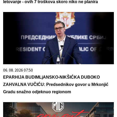
letovanje - ovih 7 troškova skoro niko ne planira
06. 08. 2026 07:50
EPARHIJA BUDIMLjANSKO-NIKŠIĆKA DUBOKO
ZAHVALNA VUČIĆU: Predsednikov govor u Mrkonjić
Gradu snažno odjeknuo regionom