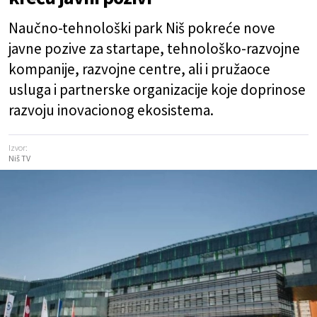
Naučno-tehnološki park Niš pokreće nove
javne pozive za startape, tehnološko-razvojne
kompanije, razvojne centre, ali i pružaoce
usluga i partnerske organizacije koje doprinose
razvoju inovacionog ekosistema.
Izvor:
Niš TV