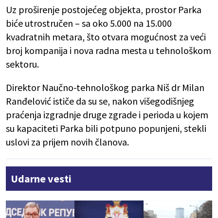
Uz proširenje postojećeg objekta, prostor Parka
biće utrostručen – sa oko 5.000 na 15.000
kvadratnih metara, što otvara mogućnost za veći
broj kompanija i nova radna mesta u tehnološkom
sektoru.
Direktor Naučno-tehnološkog parka Niš dr Milan
Ranđelović ističe da su se, nakon višegodišnjeg
praćenja izgradnje druge zgrade i perioda u kojem
su kapaciteti Parka bili potpuno popunjeni, stekli
uslovi za prijem novih članova.
Udarne vesti