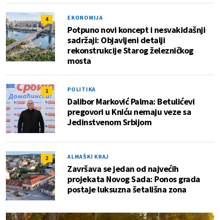
EKONOMIJA
4
Potpuno novi koncept i nesvakidašnji
sadržaji: Objavljeni detalji
rekonstrukcije Starog železničkog
mosta
POLITIKA
1
Dalibor Marković Palma: Betulićevi
pregovori u Kniću nemaju veze sa
Jedinstvenom Srbijom
ALMAŠKI KRAJ
2
Završava se jedan od najvećih
projekata Novog Sada: Ponos grada
postaje luksuzna šetališna zona