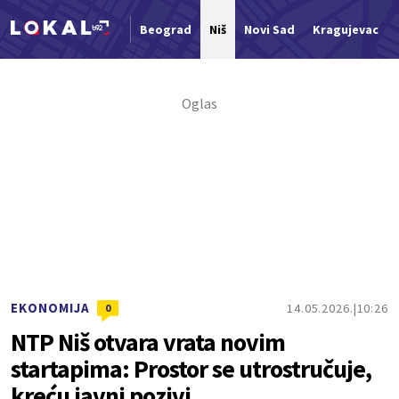
Beograd
Niš
Novi Sad
Kragujevac
Nova vest
EKONOMIJA
14.05.2026.
10:26
0
NTP Niš otvara vrata novim
startapima: Prostor se utrostručuje,
kreću javni pozivi