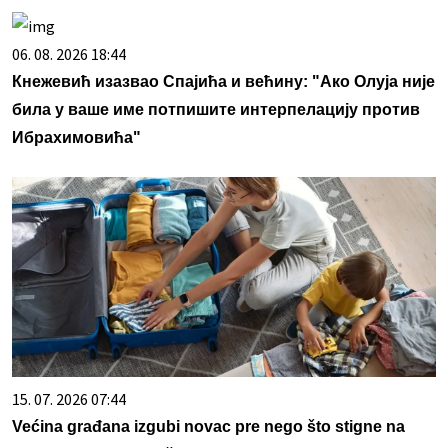
06. 08. 2026 18:44
Кнежевић изазвао Спајића и већину: "Ако Олуја није
била у ваше име потпишите интерпелацију против
Ибрахимовића"
15. 07. 2026 07:44
Većina građana izgubi novac pre nego što stigne na