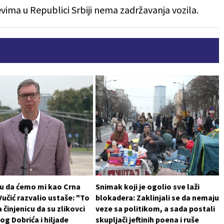
ma u Republici Srbiji nema zadržavanja vozila.
 su da ćemo mi kao Crna
Snimak koji je ogolio sve laži
 Vučić razvalio ustaše: "To
blokadera: Zaklinjali se da nemaju
 činjenicu da su zlikovci
veze sa politikom, a sada postali
log Dobrića i hiljade
skupljači jeftinih poena i ruše