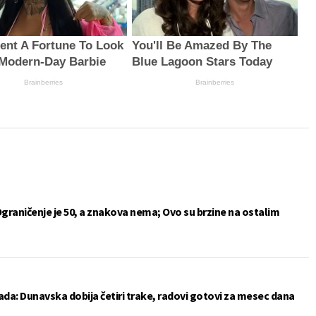
ent A Fortune To Look
You'll Be Amazed By The
 Modern-Day Barbie
Blue Lagoon Stars Today
Brainberries
Brainberries
Ograničenje je 50, a znakova nema; Ovo su brzine na ostalim
da: Dunavska dobija četiri trake, radovi gotovi za mesec dana