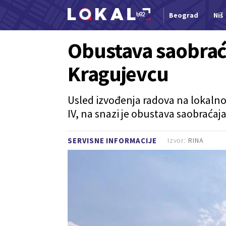
Beograd
Niš
Nova vest
Obustava saobraćaj
Kragujevcu
Usled izvođenja radova na lokalno
IV, na snazi je obustava saobraćaja
Izvor:
RINA
SERVISNE INFORMACIJE