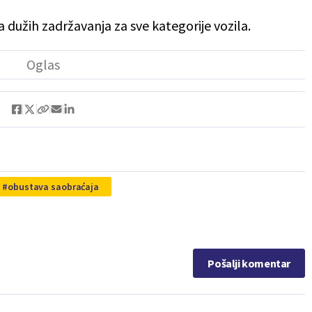
dužih zadržavanja za sve kategorije vozila.
obustava saobraćaja
Pošalji komentar