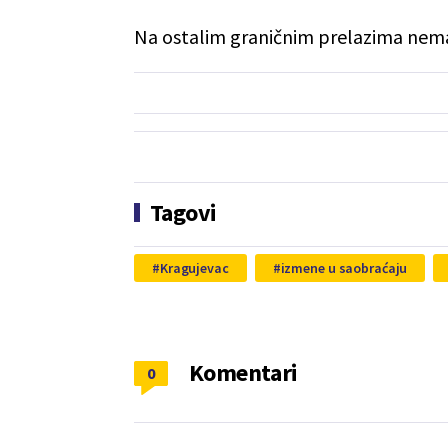
Na ostalim graničnim prelazima nema 
Tagovi
Kragujevac
izmene u saobraćaju
Komentari
0