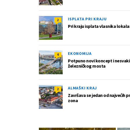
ISPLATA PRI KRAJU
2
Pri kraju isplata vlasnika lokala
EKONOMIJA
4
Potpuno novi koncept i nesvakida
železničkog mosta
ALMAŠKI KRAJ
2
Završava se jedan od najvećih 
zona