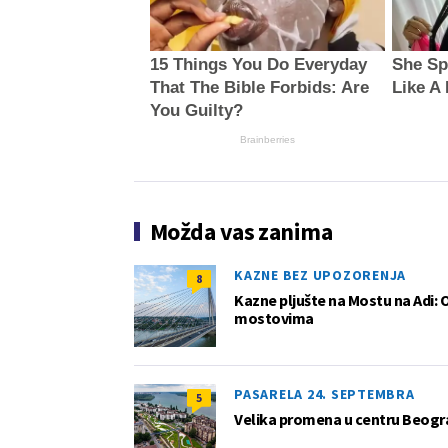
15 Things You Do Everyday
She Sp
That The Bible Forbids: Are
Like A
You Guilty?
Brainberries
Možda vas zanima
KAZNE BEZ UPOZORENJA
8
Kazne pljušte na Mostu na Adi: 
mostovima
PASARELA 24. SEPTEMBRA
5
Velika promena u centru Beogra