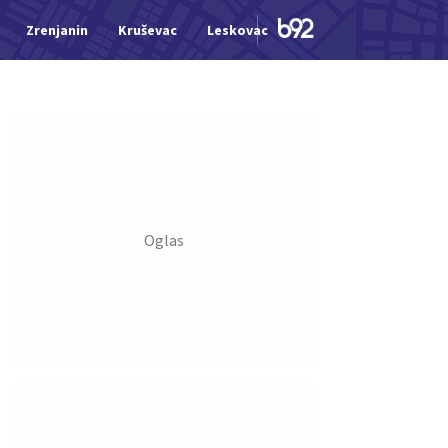
Zrenjanin
Kruševac
Leskovac
Jagodina
Šid