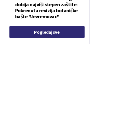
dobija najviši stepen zaštite:
Pokrenuta revizija botaničke
bašte "Jevremovac"
Pogledaj sve