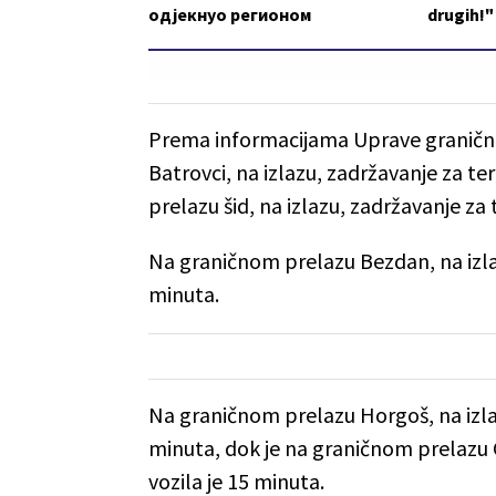
одјекнуо регионом
drugih!"
Prema informacijama Uprave granične 
Batrovci, na izlazu, zadržavanje za t
prelazu šid, na izlazu, zadržavanje z
Na graničnom prelazu Bezdan, na izla
minuta.
Na graničnom prelazu Horgoš, na izla
minuta, dok je na graničnom prelazu 
vozila je 15 minuta.