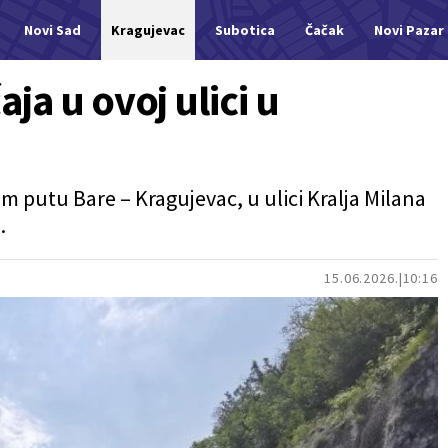
Novi Sad
Kragujevac
Subotica
Čačak
Novi Pazar
a u ovoj ulici u
m putu Bare – Kragujevac, u ulici Kralja Milana
.
15.06.2026.
10:16