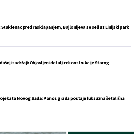
: Staklenac pred rasklapanjem, Bajlonijeva se seli uz Linijski park
šnji sadržaji: Objavljeni detalji rekonstrukcije Starog
projekata Novog Sada: Ponos grada postaje luksuzna šetališna