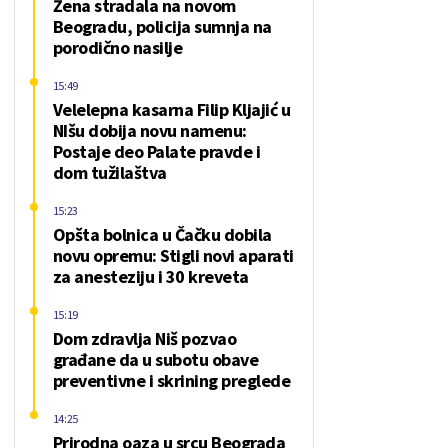
Žena stradala na novom
Beogradu, policija sumnja na
porodično nasilje
15:49
Velelepna kasarna Filip Kljajić u
NIšu dobija novu namenu:
Postaje deo Palate pravde i
dom tužilaštva
15:23
Opšta bolnica u Čačku dobila
novu opremu: Stigli novi aparati
za anesteziju i 30 kreveta
15:19
Dom zdravlja Niš pozvao
građane da u subotu obave
preventivne i skrining preglede
14:25
Prirodna oaza u srcu Beograda