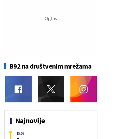
B92 na društvenim mrežama
Najnovije
15:59