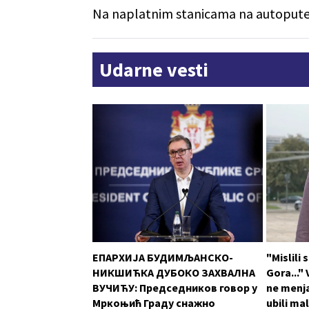
Na naplatnim stanicama na autoputevi
Udarne vesti
ЕПАРХИЈА БУДИМЉАНСКО-
"Mislili
НИКШИЋКА ДУБОКО ЗАХВАЛНА
Gora..."
ВУЧИЋУ: Председников говор у
ne menja
Мркоњић Граду снажно
ubili ma