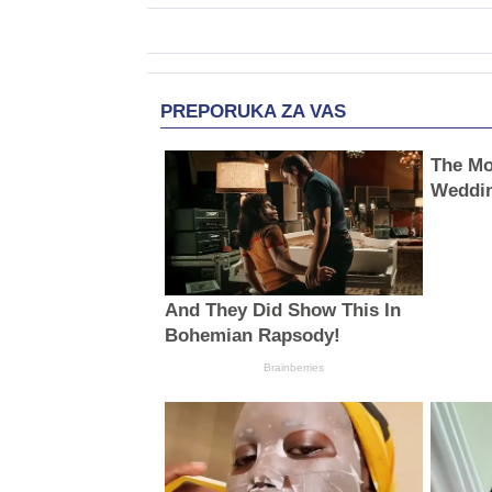
PREPORUKA ZA VAS
The Mo
Weddi
And They Did Show This In
Bohemian Rapsody!
Brainberries