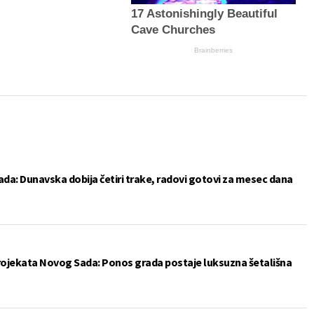
17 Astonishingly Beautiful
Cave Churches
Brainberries
da: Dunavska dobija četiri trake, radovi gotovi za mesec dana
projekata Novog Sada: Ponos grada postaje luksuzna šetališna