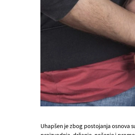
Uhapšen je zbog postojanja osnova su
proizvodnja, držanje, nošenje i promet