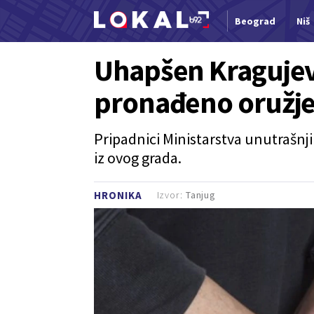
Beograd
Niš
Nova vest
Uhapšen Kragujev
pronađeno oružje 
Pripadnici Ministarstva unutrašnji
iz ovog grada.
Izvor:
Tanjug
HRONIKA