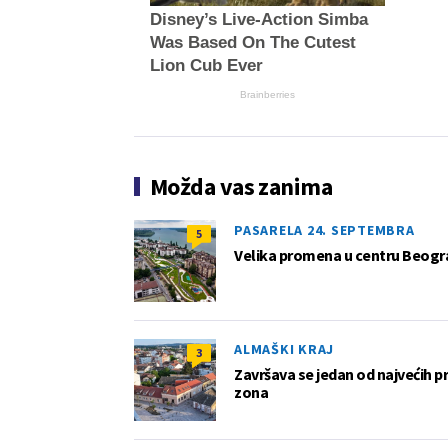
Disney’s Live-Action Simba
Was Based On The Cutest
Lion Cub Ever
Brainberries
Možda vas zanima
PASARELA 24. SEPTEMBRA
5
Velika promena u centru Beogra
ALMAŠKI KRAJ
3
Završava se jedan od najvećih 
zona