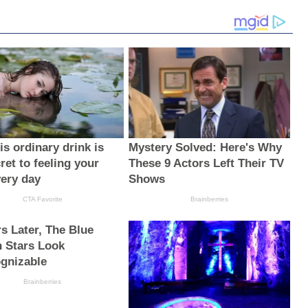
s ordinary drink is
Mystery Solved: Here's Why
ret to feeling your
These 9 Actors Left Their TV
very day
Shows
CTA Favorite
Brainberries
rs Later, The Blue
 Stars Look
gnizable
Brainberries