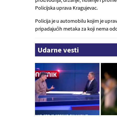
Policijska uprava Kragujevac.
Policija je u automobilu kojim je upra
pripadajućih metaka za koji nema od
Udarne vesti