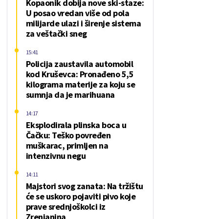
Kopaonik dobija nove ski-staze:
U posao vredan više od pola
milijarde ulazi i širenje sistema
za veštački sneg
15:41
Policija zaustavila automobil
kod Kruševca: Pronađeno 5,5
kilograma materije za koju se
sumnja da je marihuana
14:17
Eksplodirala plinska boca u
Čačku: Teško povređen
muškarac, primljen na
intenzivnu negu
14:11
Majstori svog zanata: Na tržištu
će se uskoro pojaviti pivo koje
prave srednjoškolci iz
Zrenjanina