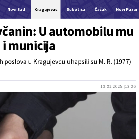
Novi Sad
Kragujevac
Subotica
Čačak
Novi Pazar
čanin: U automobilu mu
i municija
h poslova u Kragujevcu uhapsili su M. R. (1977)
13.01.2025.
13:26