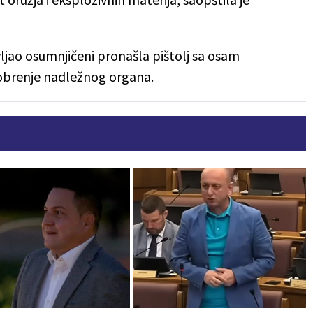
vljao osumnjičeni pronašla pištolj sa osam
obrenje nadležnog organa.