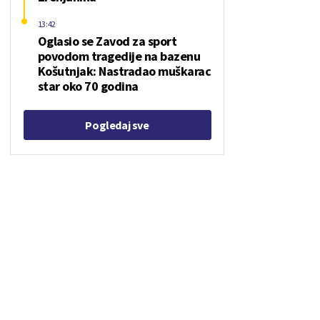
13:42
Oglasio se Zavod za sport
povodom tragedije na bazenu
Košutnjak: Nastradao muškarac
star oko 70 godina
Pogledaj sve