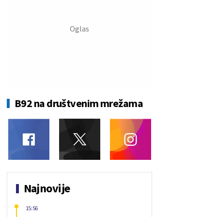
B92 na društvenim mrežama
Najnovije
15:56