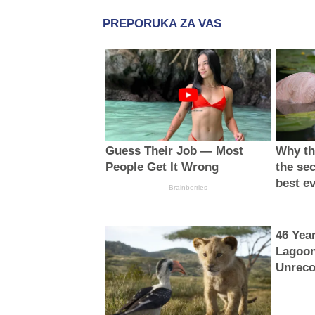
PREPORUKA ZA VAS
Guess Their Job — Most
Why thi
People Get It Wrong
the sec
best e
Brainberries
46 Yea
Lagoon
Unreco