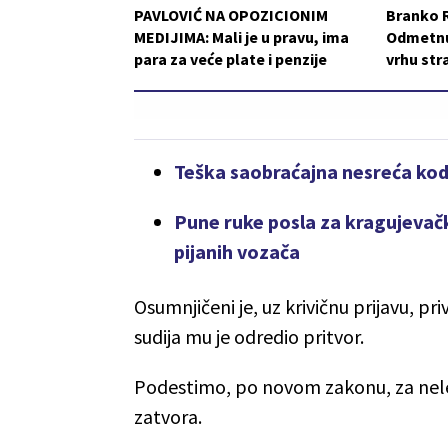
PAVLOVIĆ NA OPOZICIONIM
Branko 
MEDIJIMA: Mali je u pravu, ima
Odmetnut
para za veće plate i penzije
vrhu st
Teška saobraćajna nesreća ko
Pune ruke posla za kragujevačku
pijanih vozača
Osumnjičeni je, uz krivičnu prijavu, p
sudija mu je odredio pritvor.
Podestimo, po novom zakonu, za nele
zatvora.