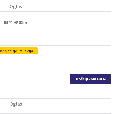
eno oružje i municija
Pošalji komentar