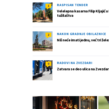
RASPISAN TENDER
1
Velelepna kasarna Filip Kljajić
tužilaštva
NAKON GRADNJE OBILAZNICE
2
Niš neće imati jednu, već tri žel
RADOVI NA ZVEZDARI
0
Zatvara se deo ulica na Zvezdar