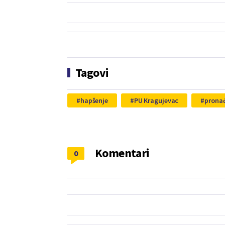
Tagovi
hapšenje
PU Kragujevac
pronađ
Komentari
0