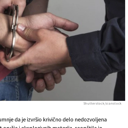
Shutterstock/sianstock
mnje da je izvršio krivično delo nedozvoljena
 oružja i eksplozivnih materija, saopštila je