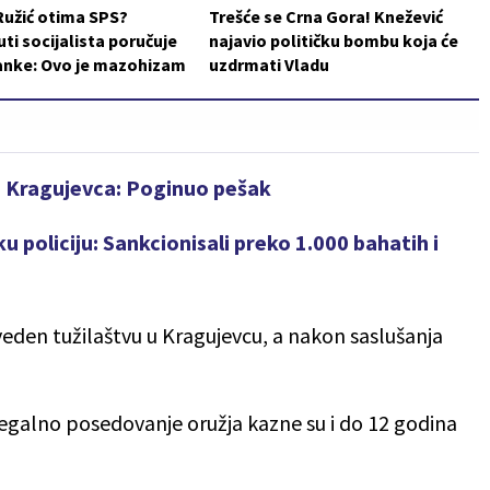
Ružić otima SPS?
Trešće se Crna Gora! Knežević
i socijalista poručuje
najavio političku bombu koja će
ranke: Ovo je mazohizam
uzdrmati Vladu
d Kragujevca: Poginuo pešak
 policiju: Sankcionisali preko 1.000 bahatih i
riveden tužilaštvu u Kragujevcu, a nakon saslušanja
galno posedovanje oružja kazne su i do 12 godina