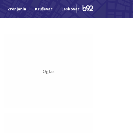
Zrenjanin
Kruševac
Leskovac
Jagodina
Šid