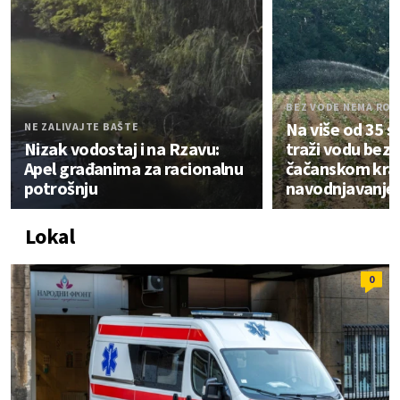
BEZ VODE NEMA ROD
Na više od 35 s
NE ZALIVAJTE BAŠTE
Nizak vodostaj i na Rzavu:
traži vodu bez 
Apel građanima za racionalnu
čačanskom kra
potrošnju
navodnjavanje
Lokal
0