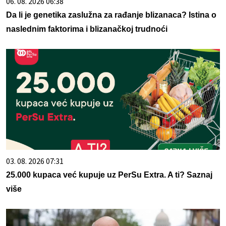
06. 08. 2026 06:38
Da li je genetika zaslužna za rađanje blizanaca? Istina o
naslednim faktorima i blizanačkoj trudnoći
03. 08. 2026 07:31
25.000 kupaca već kupuje uz PerSu Extra. A ti? Saznaj
više