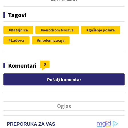
Tagovi
Batajnica
aerodrom Morava
gašenje požara
Lađevci
modernizacija
0
Komentari
Pošalji komentar
PREPORUKA ZA VAS