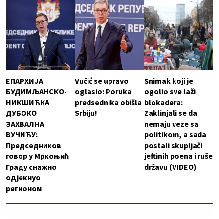
ЕПАРХИЈА
Vučić se upravo
Snimak koji je
БУДИМЉАНСКО-
oglasio: Poruka
ogolio sve laži
НИКШИЋКА
predsednika obišla
blokadera:
ДУБОКО
Srbiju!
Zaklinjali se da
ЗАХВАЛНА
nemaju veze sa
ВУЧИЋУ:
politikom, a sada
Председников
postali skupljači
говор у Мркоњић
jeftinih poena i ruše
Граду снажно
državu (VIDEO)
одјекнуо
регионом