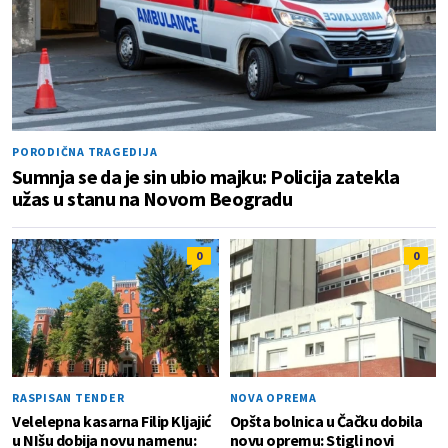
PORODIČNA TRAGEDIJA
Sumnja se da je sin ubio majku: Policija zatekla
užas u stanu na Novom Beogradu
0
0
RASPISAN TENDER
NOVA OPREMA
Velelepna kasarna Filip Kljajić
Opšta bolnica u Čačku dobila
u NIšu dobija novu namenu:
novu opremu: Stigli novi