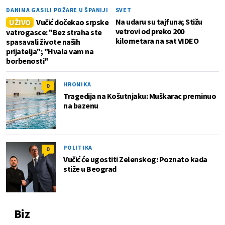
DANIMA GASILI POŽARE U ŠPANIJI
SVET
Na udaru su tajfuna; Stižu
UŽIVO
Vučić dočekao srpske
vetrovi od preko 200
vatrogasce: "Bez straha ste
kilometara na sat VIDEO
spasavali živote naših
prijatelja"; "Hvala vam na
borbenosti"
HRONIKA
0
Tragedija na Košutnjaku: Muškarac preminuo
na bazenu
POLITIKA
0
Vučić će ugostiti Zelenskog: Poznato kada
stiže u Beograd
Biz