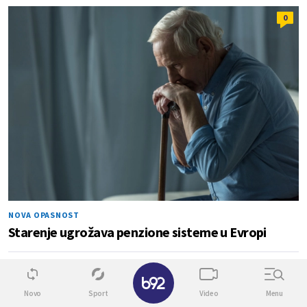
0
NOVA OPASNOST
Starenje ugrožava penzione sisteme u Evropi
✕
0
0
Novo
Sport
Video
Menu