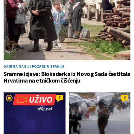
DANIMA GASILI POŽARE U ŠPANIJI
Sramne izjave: Blokaderka iz Novog Sada čestitala
Hrvatima na etničkom čišćenju
7
0