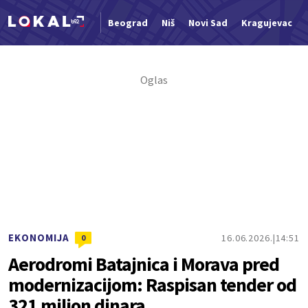
Beograd
Niš
Novi Sad
Kragujevac
Nova vest
EKONOMIJA
16.06.2026.
14:51
0
Aerodromi Batajnica i Morava pred
modernizacijom: Raspisan tender od
321 milion dinara