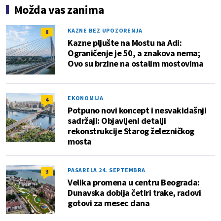
Možda vas zanima
KAZNE BEZ UPOZORENJA
8
Kazne pljušte na Mostu na Adi:
Ograničenje je 50, a znakova nema;
Ovo su brzine na ostalim mostovima
EKONOMIJA
4
Potpuno novi koncept i nesvakidašnji
sadržaji: Objavljeni detalji
rekonstrukcije Starog železničkog
mosta
PASARELA 24. SEPTEMBRA
3
Velika promena u centru Beograda:
Dunavska dobija četiri trake, radovi
gotovi za mesec dana