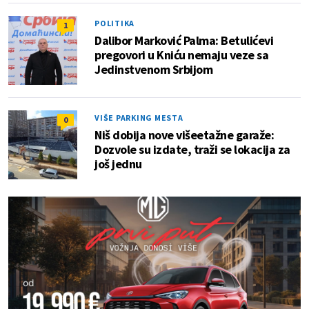
POLITIKA
1
Dalibor Marković Palma: Betulićevi
pregovori u Kniću nemaju veze sa
Jedinstvenom Srbijom
VIŠE PARKING MESTA
0
Niš dobija nove višeetažne garaže:
Dozvole su izdate, traži se lokacija za
još jednu