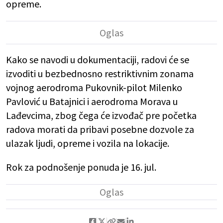
opreme.
Kako se navodi u dokumentaciji, radovi će se
izvoditi u bezbednosno restriktivnim zonama
vojnog aerodroma Pukovnik-pilot Milenko
Pavlović u Batajnici i aerodroma Morava u
Lađevcima, zbog čega će izvođač pre početka
radova morati da pribavi posebne dozvole za
ulazak ljudi, opreme i vozila na lokacije.
Rok za podnošenje ponuda je 16. jul.