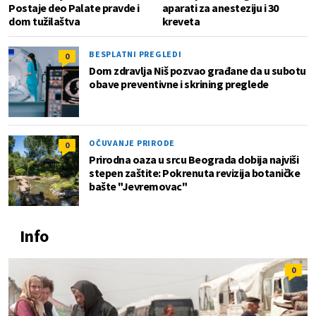
Postaje deo Palate pravde i
aparati za anesteziju i 30
dom tužilaštva
kreveta
BESPLATNI PREGLEDI
0
Dom zdravlja Niš pozvao građane da u subotu
obave preventivne i skrining preglede
OČUVANJE PRIRODE
0
Prirodna oaza u srcu Beograda dobija najviši
stepen zaštite: Pokrenuta revizija botaničke
bašte "Jevremovac"
Info
0