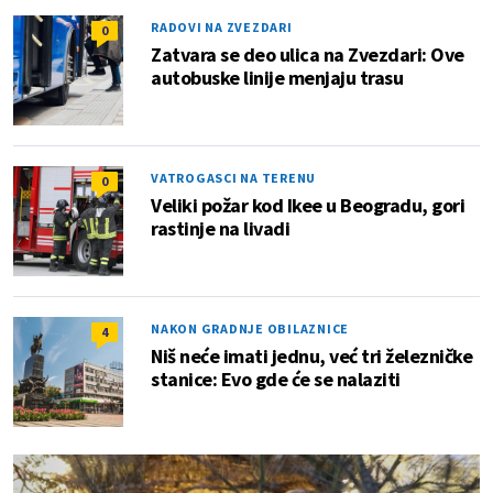
RADOVI NA ZVEZDARI
0
Zatvara se deo ulica na Zvezdari: Ove
autobuske linije menjaju trasu
VATROGASCI NA TERENU
0
Veliki požar kod Ikee u Beogradu, gori
rastinje na livadi
NAKON GRADNJE OBILAZNICE
4
Niš neće imati jednu, već tri železničke
stanice: Evo gde će se nalaziti