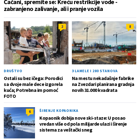
Čačani, spremite se: Kreću restrikcije vode -
zabranjeno zalivanje, ali i pranje vozila
2
8
DRUŠTVO
3 LAMELE I 280 STANOVA
Ostali su bez ičega: Porodici
Na mestu nekadašnje fabrike
sa dvoje male dece izgorela
na Zvezdari planirana gradnja
kuća; Potrebna im pomoć
novih 31.000 kvadrata
FOTO
ŠIRENJE KOPAONIKA
6
Kopaonik dobija nove ski-staze: U posao
vredan više od pola milijarde ulazi i širenje
sistema za veštački sneg