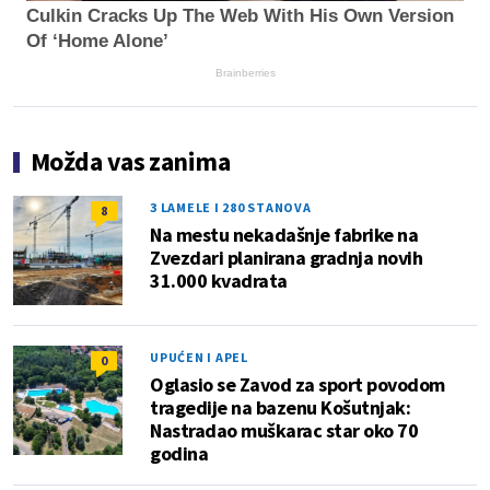
Culkin Cracks Up The Web With His Own Version
Of ‘Home Alone’
Brainberries
Možda vas zanima
3 LAMELE I 280 STANOVA
8
Na mestu nekadašnje fabrike na
Zvezdari planirana gradnja novih
31.000 kvadrata
UPUĆEN I APEL
0
Oglasio se Zavod za sport povodom
tragedije na bazenu Košutnjak:
Nastradao muškarac star oko 70
godina