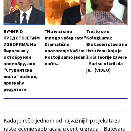
ВУЧИЋ О
"Na ivici smo
Treslo se u
ПРЕДСТОЈЕЋИМ
mnogo većeg rata"
Kolegijumu:
ИЗБОРИМА: На
Dramatično
Blokaderi stavili na
биралиша у
upozorenje Vučića:
listu ženu koja je
октобру или
Postoji samo jedan
širila teorije zavere
новембру, ако
način...
- Sad su otkrili da
"Студентска
je... (VIDEO)
листа" победи,
признаћу
резултате
Kada je reč o jednom od najvažnijih projekata za
rasterećenje saobraćaja u centru grada – Bulevaru