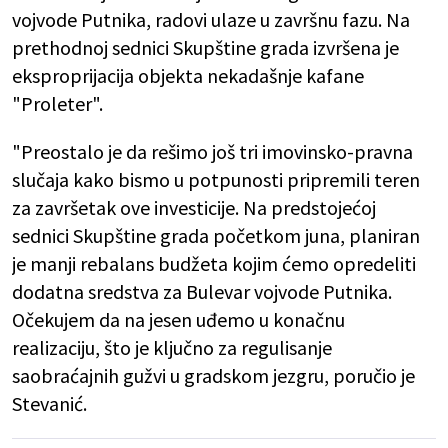
vojvode Putnika, radovi ulaze u završnu fazu. Na
prethodnoj sednici Skupštine grada izvršena je
eksproprijacija objekta nekadašnje kafane
"Proleter".
"Preostalo je da rešimo još tri imovinsko-pravna
slučaja kako bismo u potpunosti pripremili teren
za završetak ove investicije. Na predstojećoj
sednici Skupštine grada početkom juna, planiran
je manji rebalans budžeta kojim ćemo opredeliti
dodatna sredstva za Bulevar vojvode Putnika.
Očekujem da na jesen uđemo u konačnu
realizaciju, što je ključno za regulisanje
saobraćajnih gužvi u gradskom jezgru, poručio je
Stevanić.