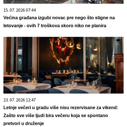
15. 07. 2026 07:44
Većina građana izgubi novac pre nego što stigne na
letovanje - ovih 7 troškova skoro niko ne planira
23. 07. 2026 12:47
Letnje večeri u gradu više nisu rezervisane za vikend:
Zašto sve više ljudi bira večeru koja se spontano
pretvori u druženje