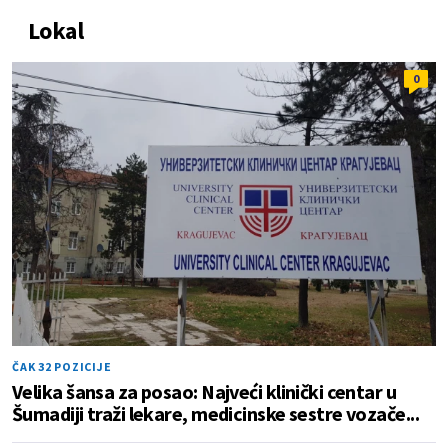
Lokal
0
ČAK 32 POZICIJE
Velika šansa za posao: Najveći klinički centar u
Šumadiji traži lekare, medicinske sestre vozače...