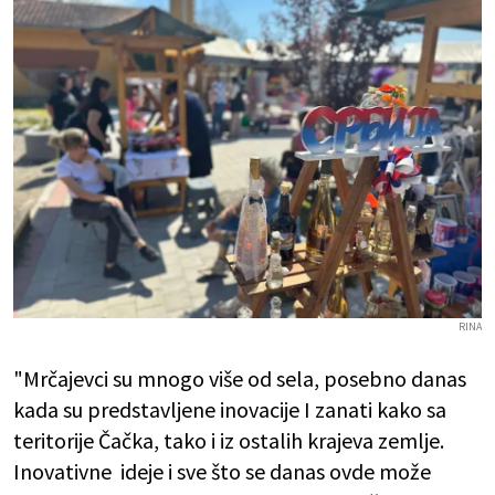
RINA
"Mrčajevci su mnogo više od sela, posebno danas
kada su predstavljene inovacije I zanati kako sa
teritorije Čačka, tako i iz ostalih krajeva zemlje.
Inovativne ideje i sve što se danas ovde može