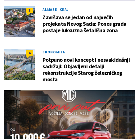
ALMAŠKI KRAJ
3
Završava se jedan od najvećih
projekata Novog Sada: Ponos grada
postaje luksuzna šetališna zona
EKONOMIJA
4
Potpuno novi koncept i nesvakidašnji
sadržaji: Objavljeni detalji
rekonstrukcije Starog železničkog
mosta