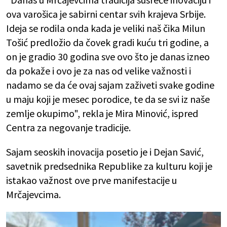
ova varošica je sabirni centar svih krajeva Srbije.
Ideja se rodila onda kada je veliki naš čika Milun
Tošić predložio da čovek gradi kuću tri godine, a
on je gradio 30 godina sve ovo što je danas izneo
da pokaže i ovo je za nas od velike važnosti i
nadamo se da će ovaj sajam zaživeti svake godine
u maju koji je mesec porodice, te da se svi iz naše
zemlje okupimo", rekla je Mira Minović, ispred
Centra za negovanje tradicije.
Sajam seoskih inovacija posetio je i Dejan Savić,
savetnik predsednika Republike za kulturu koji je
istakao važnost ove prve manifestacije u
Mrčajevcima.