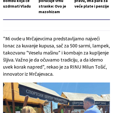
bombu koja će
poručuje vrhu
pravu, ima para za
uzdrmati Vladu
stranke: Ovo je
veće plate i penzije
mazohizam
"Mi ovde u Mrčajevcima predstavljamo najveći
lonac za kuvanje kupusa, sač za 500 sarmi, lampek,
takozvanu "Veselu mašinu" i kombajn za kupljenje
šljiva. Važno je da očuvamo tradiciju, a da idemo
uvek korak napred", rekao je za RINU Milun Tošić,
innovator iz Mrčajevaca.