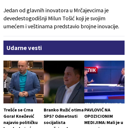
Jedan od glavnih inovatora u Mrčajevcima je
devedestogodišnji Milun Tošić koji je svojim
umećem i veštinama predstavio brojne inovacije.
Udarne vesti
Trešće se Crna
Branko Ružić otima
PAVLOVIĆ NA
Gora! Knežević
SPS? Odmetnuti
OPOZICIONIM
najavio političku
socijalista
MEDIJIMA: Mali je u