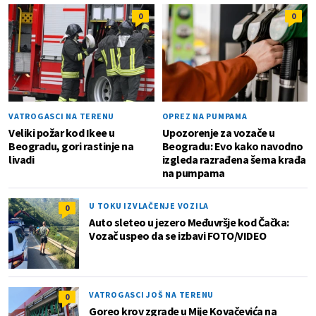
0
0
VATROGASCI NA TERENU
OPREZ NA PUMPAMA
Veliki požar kod Ikee u
Upozorenje za vozače u
Beogradu, gori rastinje na
Beogradu: Evo kako navodno
livadi
izgleda razrađena šema krađa
na pumpama
U TOKU IZVLAČENJE VOZILA
0
Auto sleteo u jezero Međuvršje kod Čačka:
Vozač uspeo da se izbavi FOTO/VIDEO
VATROGASCI JOŠ NA TERENU
0
Goreo krov zgrade u Mije Kovačevića na