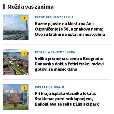
Možda vas zanima
KAZNE BEZ UPOZORENJA
8
Kazne pljušte na Mostu na Adi:
Ograničenje je 50, a znakova nema;
Ovo su brzine na ostalim mostovima
PASARELA 24. SEPTEMBRA
5
Velika promena u centru Beograda:
Dunavska dobija četiri trake, radovi
gotovi za mesec dana
ISPLATA PRI KRAJU
2
Pri kraju isplata vlasnika lokala:
Staklenac pred rasklapanjem,
Bajlonijeva se seli uz Linijski park