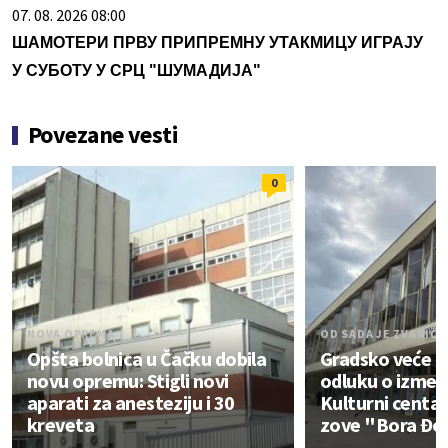
07. 08. 2026 08:00
ШАМОТЕРИ ПРВУ ПРИПРЕМНУ УТАКМИЦУ ИГРАЈУ
У СУБОТУ У СРЦ "ШУМАДИЈА"
Povezane vesti
0
NOVA OPREMA
OD SADA JE ZVANIČ
Opšta bolnica u Čačku dobila
Gradsko veće Č
novu opremu: Stigli novi
odluku o izmeni
aparati za anesteziju i 30
Kulturni centar
kreveta
zove "Bora Đo