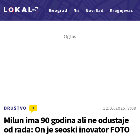
Beograd
Niš
Novi Sad
Kragujevac
Nova vest
DRUŠTVO
12.05.2025.
8:08
1
Milun ima 90 godina ali ne odustaje
od rada: On je seoski inovator FOTO