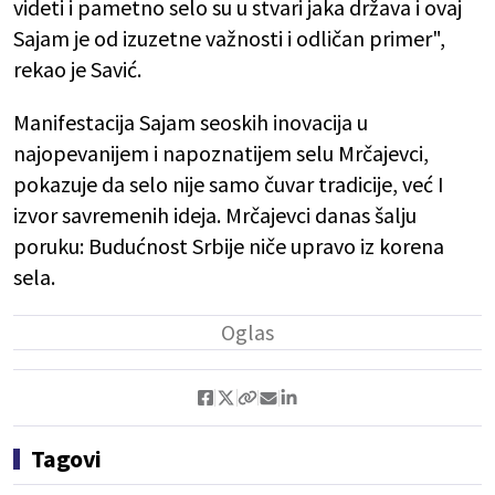
videti i pametno selo su u stvari jaka država i ovaj
Sajam je od izuzetne važnosti i odličan primer",
rekao je Savić.
Manifestacija Sajam seoskih inovacija u
najopevanijem i napoznatijem selu Mrčajevci,
pokazuje da selo nije samo čuvar tradicije, već I
izvor savremenih ideja. Mrčajevci danas šalju
poruku: Budućnost Srbije niče upravo iz korena
sela.
Tagovi