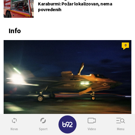
Karaburmi: Požar lokalizovan, nema
povređenih
Info
0
✕
Novo
Sport
Video
Menu
SVET