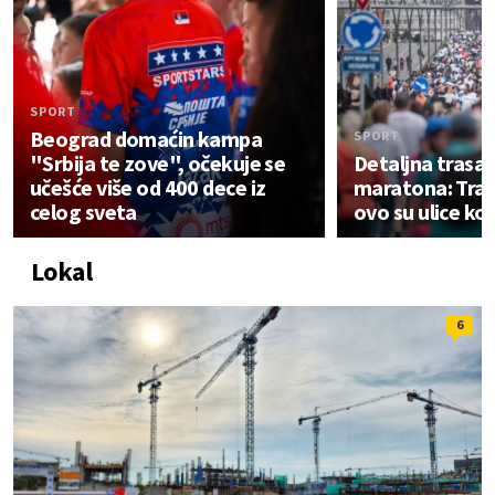
SPORT
Beograd domaćin kampa
SPORT
"Srbija te zove", očekuje se
Detaljna trasa
učešće više od 400 dece iz
maratona: Traj
celog sveta
ovo su ulice ko
Lokal
6