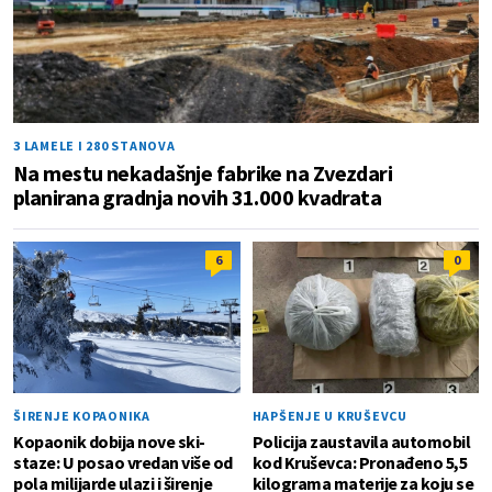
3 LAMELE I 280 STANOVA
Na mestu nekadašnje fabrike na Zvezdari
planirana gradnja novih 31.000 kvadrata
6
0
ŠIRENJE KOPAONIKA
HAPŠENJE U KRUŠEVCU
Kopaonik dobija nove ski-
Policija zaustavila automobil
staze: U posao vredan više od
kod Kruševca: Pronađeno 5,5
pola milijarde ulazi i širenje
kilograma materije za koju se