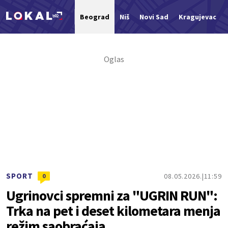
Beograd
Niš
Novi Sad
Kragujevac
Nova vest
SPORT
08.05.2026.
11:59
0
Ugrinovci spremni za "UGRIN RUN":
Trka na pet i deset kilometara menja
režim saobraćaja