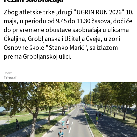
Zbog atletske trke ,drugi "UGRIN RUN 2026" 10.
maja, u periodu od 9.45 do 11.30 časova, doći će
do privremene obustave saobraćaja u ulicama
Čkaljina, Grobljanska i Učitelja Cveje, u zoni
Osnovne škole "Stanko Marić", sa izlazom
prema Grobljanskoj ulici.
Izvor:
Telegraf