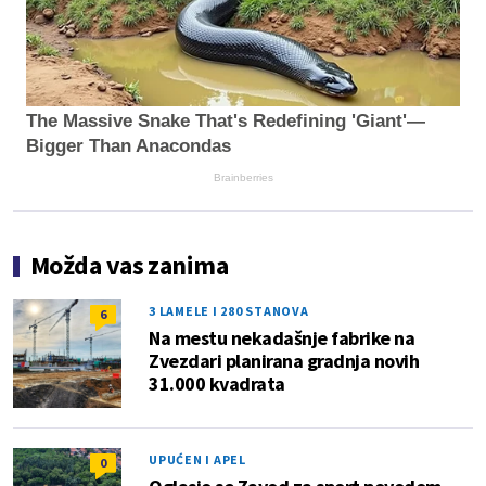
The Massive Snake That's Redefining 'Giant'—
Bigger Than Anacondas
Brainberries
Možda vas zanima
3 LAMELE I 280 STANOVA
6
Na mestu nekadašnje fabrike na
Zvezdari planirana gradnja novih
31.000 kvadrata
UPUĆEN I APEL
0