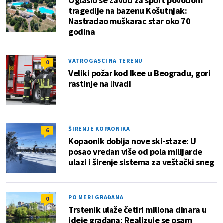
Oglasio se Zavod za sport povodom
tragedije na bazenu Košutnjak:
Nastradao muškarac star oko 70
godina
VATROGASCI NA TERENU
0
Veliki požar kod Ikee u Beogradu, gori
rastinje na livadi
ŠIRENJE KOPAONIKA
6
Kopaonik dobija nove ski-staze: U
posao vredan više od pola milijarde
ulazi i širenje sistema za veštački sneg
PO MERI GRAĐANA
0
Trstenik ulaže četiri miliona dinara u
ideje građana: Realizuje se osam