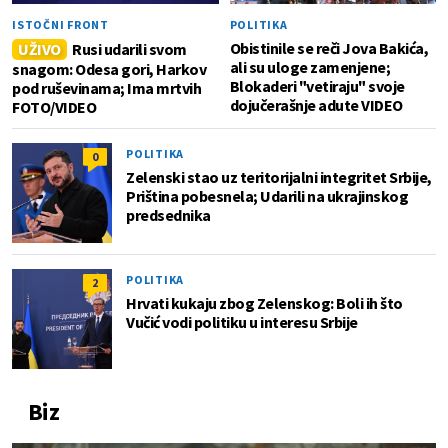
ISTOČNI FRONT
POLITIKA
Obistinile se reči Jova Bakića,
UŽIVO
Rusi udarili svom
ali su uloge zamenjene;
snagom: Odesa gori, Harkov
Blokaderi "vetiraju" svoje
pod ruševinama; Ima mrtvih
dojučerašnje adute VIDEO
FOTO/VIDEO
POLITIKA
0
Zelenski stao uz teritorijalni integritet Srbije,
Priština pobesnela; Udarili na ukrajinskog
predsednika
POLITIKA
2
Hrvati kukaju zbog Zelenskog: Boli ih što
Vučić vodi politiku u interesu Srbije
Biz