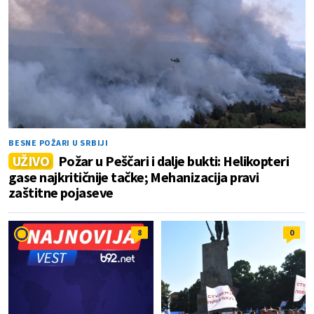
BESNE POŽARI U SRBIJI
UŽIVO
Požar u Peščari i dalje bukti: Helikopteri
gase najkritičnije tačke; Mehanizacija pravi
zaštitne pojaseve
8
0