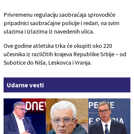
Privremenu regulaciju saobraćaja sprovodiće
pripadnici saobraćajne policije i redari, na svim
ulazima i izlazima iz navedenih ulica.
Ove godine atletska trka će okupiti oko 220
učesnika iz različitih krajeva Republike Srbije – od
Subotice do Niša, Leskovca i Vranja.
Udarne vesti