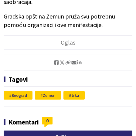
saobraćaja.
Gradska opština Zemun pruža svu potrebnu
pomoć u organizaciji ove manifestacije.
Tagovi
Beograd
Zemun
trka
0
Komentari