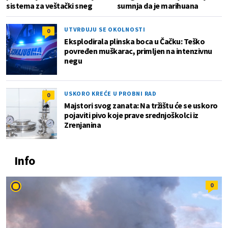
sistema za veštački sneg
sumnja da je marihuana
UTVRĐUJU SE OKOLNOSTI
0
Eksplodirala plinska boca u Čačku: Teško
povređen muškarac, primljen na intenzivnu
negu
USKORO KREĆE U PROBNI RAD
0
Majstori svog zanata: Na tržištu će se uskoro
pojaviti pivo koje prave srednjoškolci iz
Zrenjanina
Info
0