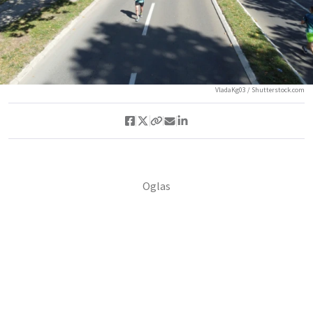
VladaKg03 / Shutterstock.com