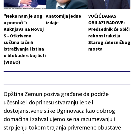
"Neka nam je Bog
Anatomija jedne
VUČIĆ DANAS
u pomoći":
izdaje
OBILAZI RADOVE:
Kuknjava na Novoj
Predsednik će obići
S - Otkrivena
rekonstrukciju
suština lažnih
Starog železničkog
istraživanja i istina
mosta
o blokaderskoj listi
(VIDEO)
Opština Zemun poziva građane da podrže
učesnike i doprinesu stvaranju lepe i
dostojanstvene slike Ugrinovaca kao dobrog
domaćina i zahvaljujemo se na razumevanju i
strpljenju tokom trajanja privremene obustave