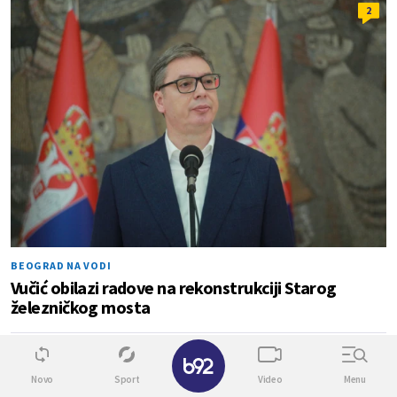
2
BEOGRAD NA VODI
Vučić obilazi radove na rekonstrukciji Starog
železničkog mosta
✕
0
4
Novo
Sport
Video
Menu