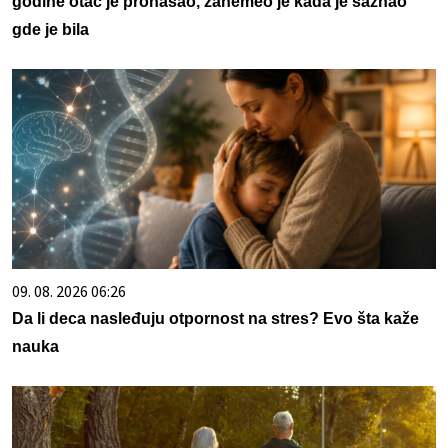
godine otac je pronašao, zanemeo je kada je saznao
gde je bila
09. 08. 2026 06:26
Da li deca nasleđuju otpornost na stres? Evo šta kaže
nauka