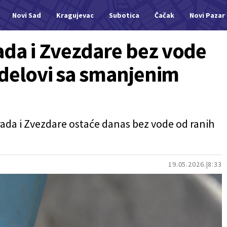
Novi Sad
Kragujevac
Subotica
Čačak
Novi Pazar
da i Zvezdare bez vode
 delovi sa smanjenim
ada i Zvezdare ostaće danas bez vode od ranih
19.05.2026.
8:33