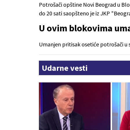
Potrošači opštine Novi Beograd u Blo
do 20 sati saopšteno je iz JKP "Beogra
U ovim blokovima uma
Umanjen pritisak osetiće potrošači u s
Udarne vesti