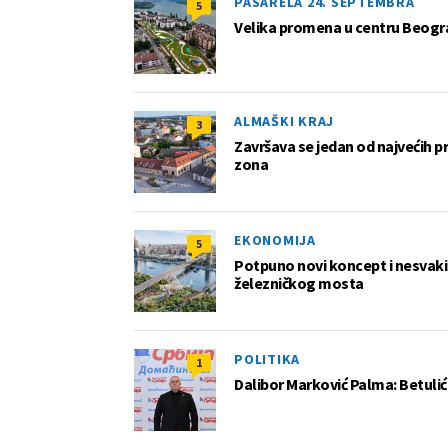
PASARELA 24. SEPTEMBRA
5
Velika promena u centru Beogra
ALMAŠKI KRAJ
3
Završava se jedan od najvećih 
zona
EKONOMIJA
5
Potpuno novi koncept i nesvakida
železničkog mosta
POLITIKA
1
Dalibor Marković Palma: Betuli