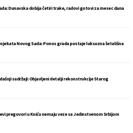
da: Dunavska dobija četiri trake, radovi gotovi za mesec dana
projekata Novog Sada: Ponos grada postaje luksuzna šetališna
šnji sadržaji: Objavljeni detalji rekonstrukcije Starog
ćevi pregovori u Kniću nemaju veze sa Jedinstvenom Srbijom