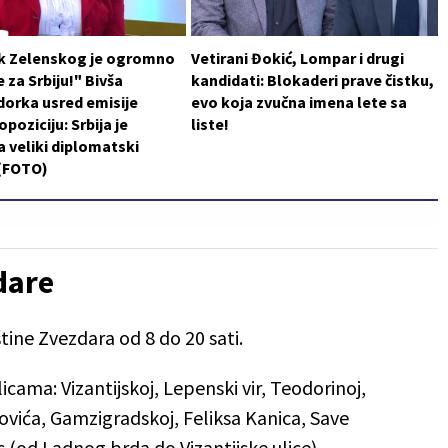
k Zelenskog je ogromno
Vetirani Đokić, Lompar i drugi
 za Srbiju!" Bivša
kandidati: Blokaderi prave čistku,
orka usred emisije
evo koja zvučna imena lete sa
poziciju: Srbija je
liste!
a veliki diplomatski
 (FOTO)
dare
tine Zvezdara od 8 do 20 sati.
licama: Vizantijskoj, Lepenski vir, Teodorinoj,
ovića, Gamzigradskoj, Feliksa Kanica, Save
 (od Ladnog brda do Vizantijske ulice).