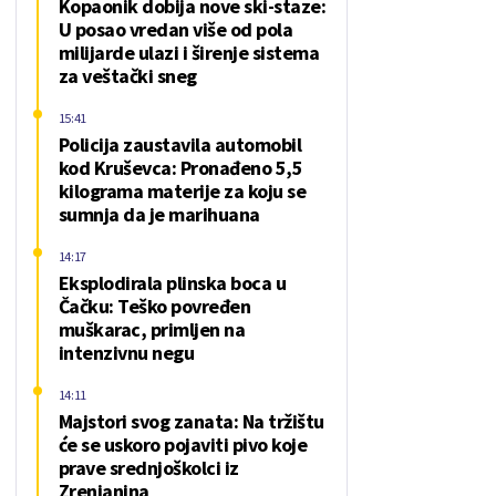
Kopaonik dobija nove ski-staze:
U posao vredan više od pola
milijarde ulazi i širenje sistema
za veštački sneg
15:41
Policija zaustavila automobil
kod Kruševca: Pronađeno 5,5
kilograma materije za koju se
sumnja da je marihuana
14:17
Eksplodirala plinska boca u
Čačku: Teško povređen
muškarac, primljen na
intenzivnu negu
14:11
Majstori svog zanata: Na tržištu
će se uskoro pojaviti pivo koje
prave srednjoškolci iz
Zrenjanina