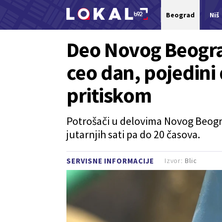
Beograd
Niš
Nova vest
Deo Novog Beogra
ceo dan, pojedini
pritiskom
Potrošači u delovima Novog Beogr
jutarnjih sati pa do 20 časova.
Izvor:
Blic
SERVISNE INFORMACIJE