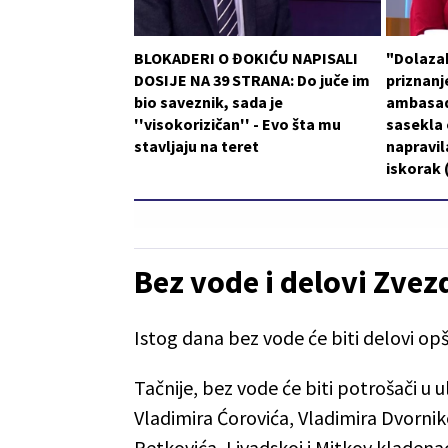
BLOKADERI O ĐOKIĆU NAPISALI
"Dolaza
DOSIJE NA 39 STRANA: Do juče im
priznanje
bio saveznik, sada je
ambasad
''visokorizičan'' - Evo šta mu
sasekla o
stavljaju na teret
napravil
iskorak
Bez vode i delovi Zvez
Istog dana bez vode će biti delovi opš
Tačnije, bez vode će biti potrošači u u
Vladimira Ćorovića, Vladimira Dvornik
Petkovića, Livadskoj i Mitkov kladenac