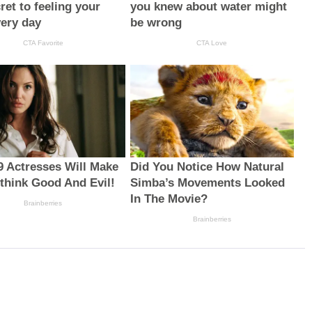
ret to feeling your
you knew about water might
very day
be wrong
CTA Favorite
CTA Love
9 Actresses Will Make
Did You Notice How Natural
think Good And Evil!
Simba’s Movements Looked
In The Movie?
Brainberries
Brainberries