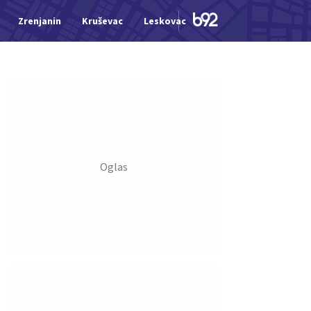
Zrenjanin
Kruševac
Leskovac
Jagodina
Šid