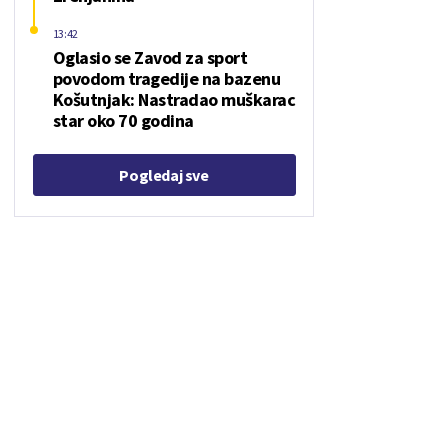
13:42
Oglasio se Zavod za sport
povodom tragedije na bazenu
Košutnjak: Nastradao muškarac
star oko 70 godina
Pogledaj sve