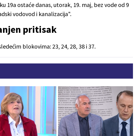
ku 19a ostaće danas, utorak, 19. maj, bez vode od 9
dski vodovod i kanalizacija".
njen pritisak
ledećim blokovima: 23, 24, 28, 38 i 37.