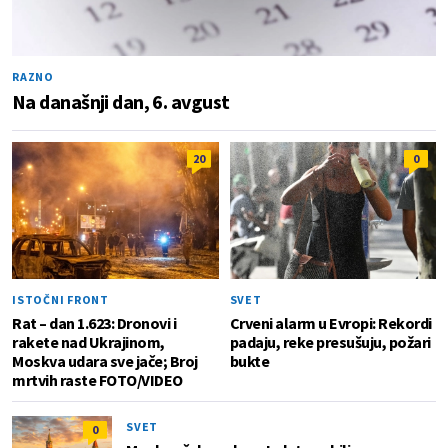
RAZNO
Na današnji dan, 6. avgust
20
0
ISTOČNI FRONT
SVET
Rat – dan 1.623: Dronovi i
Crveni alarm u Evropi: Rekordi
rakete nad Ukrajinom,
padaju, reke presušuju, požari
Moskva udara sve jače; Broj
bukte
mrtvih raste FOTO/VIDEO
SVET
0