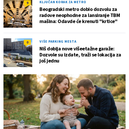
KLJUČAN KORAK ZA METRO
9
Beogradski metro dobio dozvolu za
radove neophodne za lansiranje TBM
mašina: Odavde će krenuti "krtice"
VIŠE PARKING MESTA
0
Niš dobija nove višeetažne garaže:
Dozvole su izdate, traži se lokacija za
još jednu