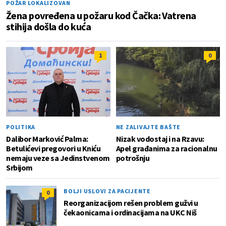
POŽAR LOKALIZOVAN
Žena povređena u požaru kod Čačka: Vatrena
stihija došla do kuća
1
0
POLITIKA
NE ZALIVAJTE BAŠTE
Dalibor Marković Palma:
Nizak vodostaj i na Rzavu:
Betulićevi pregovori u Kniću
Apel građanima za racionalnu
nemaju veze sa Jedinstvenom
potrošnju
Srbijom
BOLJI USLOVI ZA PACIJENTE
0
Reorganizacijom rešen problem gužvi u
čekaonicama i ordinacijama na UKC Niš