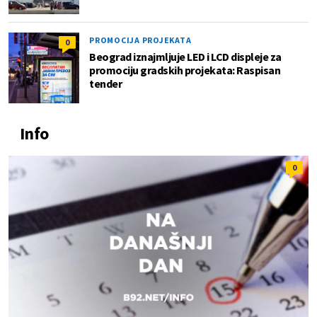
PROMOCIJA PROJEKATA
0
Beograd iznajmljuje LED i LCD displeje za
promociju gradskih projekata: Raspisan
tender
Info
0