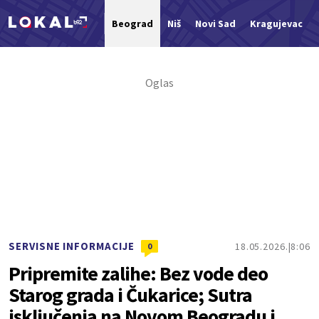
Beograd
Niš
Novi Sad
Kragujevac
Nova vest
SERVISNE INFORMACIJE
18.05.2026.
8:06
0
Pripremite zalihe: Bez vode deo
Starog grada i Čukarice; Sutra
isključenja na Novom Beogradu i