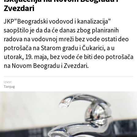
Zvezdari
JKP"Beogradski vodovod i kanalizacija"
saopštilo je da da će danas zbog planiranih
radova na vodovnoj mreži bez vode ostati deo
potrošača na Starom gradu i Čukarici, a u
utorak, 19. maja, bez vode će biti deo potrošača
na Novom Beogradu i Zvezdari.
Izvor:
Tanjug