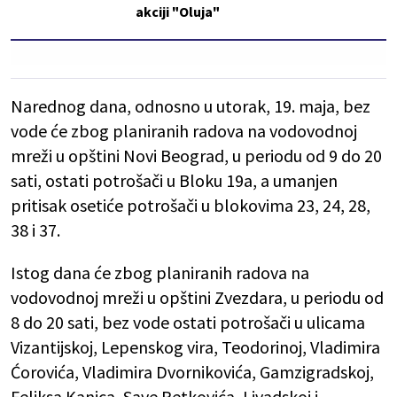
akciji "Oluja"
Narednog dana, odnosno u utorak, 19. maja, bez
vode će zbog planiranih radova na vodovodnoj
mreži u opštini Novi Beograd, u periodu od 9 do 20
sati, ostati potrošači u Bloku 19a, a umanjen
pritisak osetiće potrošači u blokovima 23, 24, 28,
38 i 37.
Istog dana će zbog planiranih radova na
vodovodnoj mreži u opštini Zvezdara, u periodu od
8 do 20 sati, bez vode ostati potrošači u ulicama
Vizantijskoj, Lepenskog vira, Teodorinoj, Vladimira
Ćorovića, Vladimira Dvornikovića, Gamzigradskoj,
Feliksa Kanica, Save Petkovića, Livadskoj i