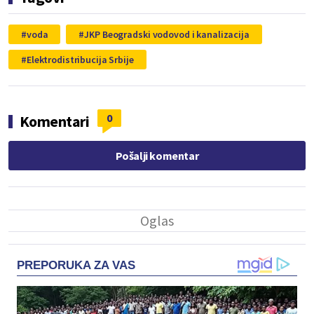
voda
JKP Beogradski vodovod i kanalizacija
Elektrodistribucija Srbije
0
Komentari
Pošalji komentar
PREPORUKA ZA VAS