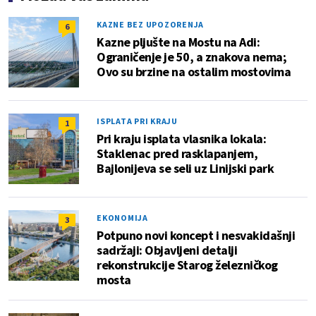
KAZNE BEZ UPOZORENJA
6
Kazne pljušte na Mostu na Adi:
Ograničenje je 50, a znakova nema;
Ovo su brzine na ostalim mostovima
ISPLATA PRI KRAJU
1
Pri kraju isplata vlasnika lokala:
Staklenac pred rasklapanjem,
Bajlonijeva se seli uz Linijski park
EKONOMIJA
3
Potpuno novi koncept i nesvakidašnji
sadržaji: Objavljeni detalji
rekonstrukcije Starog železničkog
mosta