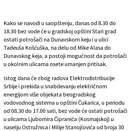
Kako se navodi u saopštenju, danas od 8.30 do
18.30 bez vode će u gradskoj opštini Stari grad
ostati potrošači na Dunavskom keju i u ulici
Tadeuša Košćuška, na delu od Mike Alasa do
Dunavskog keja, a postoji mogućnost da potrošači
u okolnim ulicama osete umanjen pritisak.
Istog dana će zbog radova Elektrodistribucije
Srbije i prekida u snabdevanju električnom
energijom više objekata beogradskog
vodovodnog sistema u opštini Čukarica, u periodu
od 08.30 do 17.00 sati, bez vode će ostati potrošači
u ulicama Ljubomira Ćipranića (Kosmajskoj) u
naselju Ostružnica i Milije Stanojlovića od broja 30