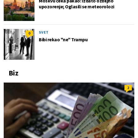
Moskvu čeka pakao: Izdato ozbiljno
upozorenje; Oglasili se meteorolozi
SVET
0
Bibi rekao "ne" Trampu
Biz
2