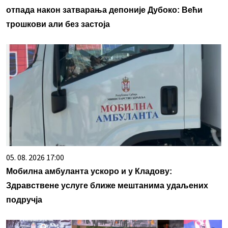
отпада након затварања депоније Дубоко: Већи
трошкови али без застоја
05. 08. 2026 17:00
Мобилна амбуланта ускоро и у Кладову:
Здравствене услуге ближе мештанима удаљених
подручја