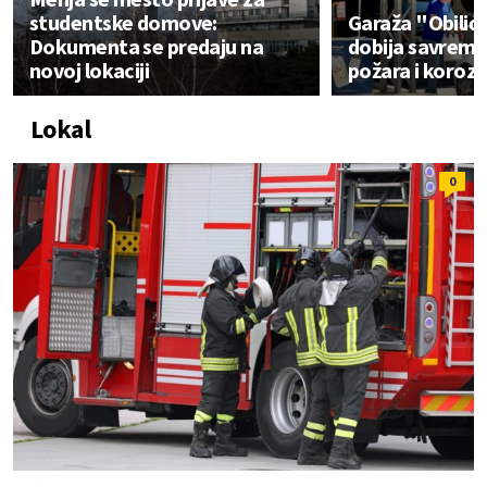
studentske domove:
Garaža "Obilić
Dokumenta se predaju na
dobija savremen
novoj lokaciji
požara i korozi
Lokal
0