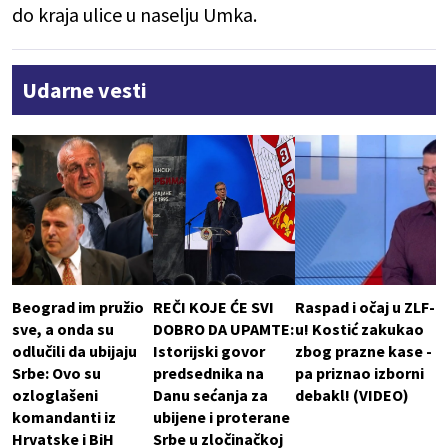
do kraja ulice u naselju Umka.
Udarne vesti
Beograd im pružio
REČI KOJE ĆE SVI
Raspad i očaj u ZLF-
sve, a onda su
DOBRO DA UPAMTE:
u! Kostić zakukao
odlučili da ubijaju
Istorijski govor
zbog prazne kase -
Srbe: Ovo su
predsednika na
pa priznao izborni
ozloglašeni
Danu sećanja za
debakl! (VIDEO)
komandanti iz
ubijene i proterane
Hrvatske i BiH
Srbe u zločinačkoj