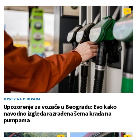
0
OPREZ NA PUMPAMA
Upozorenje za vozače u Beogradu: Evo kako
navodno izgleda razrađena šema krađa na
pumpama