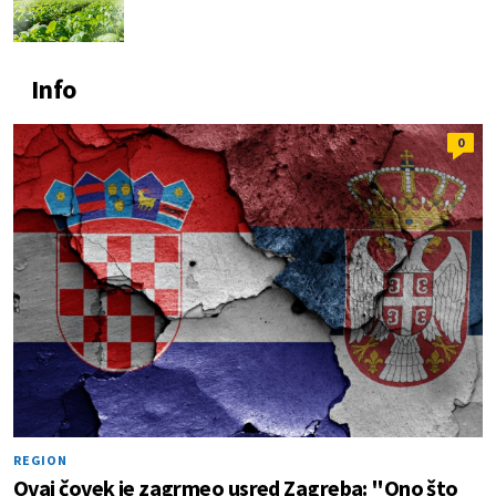
Info
0
REGION
Ovaj čovek je zagrmeo usred Zagreba: "Ono što