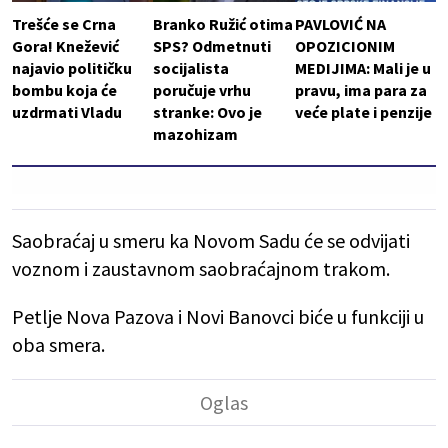
Trešće se Crna
Branko Ružić otima
PAVLOVIĆ NA
Gora! Knežević
SPS? Odmetnuti
OPOZICIONIM
najavio političku
socijalista
MEDIJIMA: Mali je u
bombu koja će
poručuje vrhu
pravu, ima para za
uzdrmati Vladu
stranke: Ovo je
veće plate i penzije
mazohizam
Saobraćaj u smeru ka Novom Sadu će se odvijati
voznom i zaustavnom saobraćajnom trakom.
Petlje Nova Pazova i Novi Banovci biće u funkciji u
oba smera.