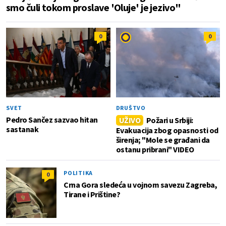
smo čuli tokom proslave 'Oluje' je jezivo"
0
0
SVET
DRUŠTVO
Pedro Sančez sazvao hitan
UŽIVO
Požari u Srbiji:
sastanak
Evakuacija zbog opasnosti od
širenja; "Mole se građani da
ostanu pribrani" VIDEO
POLITIKA
0
Crna Gora sledeća u vojnom savezu Zagreba,
Tirane i Prištine?