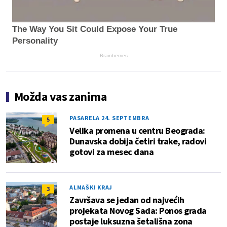
The Way You Sit Could Expose Your True
Personality
Brainberries
Možda vas zanima
PASARELA 24. SEPTEMBRA
5
Velika promena u centru Beograda:
Dunavska dobija četiri trake, radovi
gotovi za mesec dana
ALMAŠKI KRAJ
3
Završava se jedan od najvećih
projekata Novog Sada: Ponos grada
postaje luksuzna šetališna zona