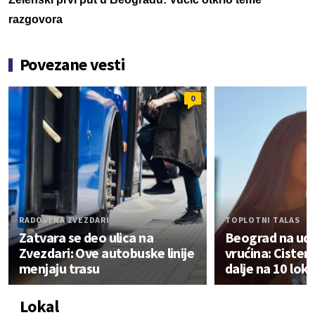
razgovora
Povezane vesti
0
RADOVI NA ZVEZDARI
TOPLOTNI TALAS
Zatvara se deo ulica na
Beograd na uda
Zvezdari: Ove autobuske linije
vrućina: Cister
menjaju trasu
dalje na 10 lok
Lokal