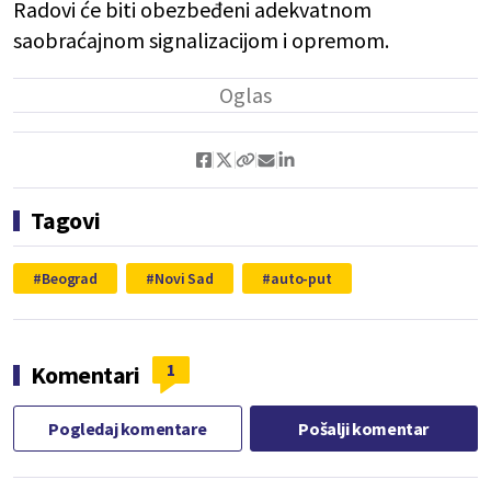
Radovi će biti obezbeđeni adekvatnom
saobraćajnom signalizacijom i opremom.
Tagovi
Beograd
Novi Sad
auto-put
1
Komentari
Pogledaj komentare
Pošalji komentar