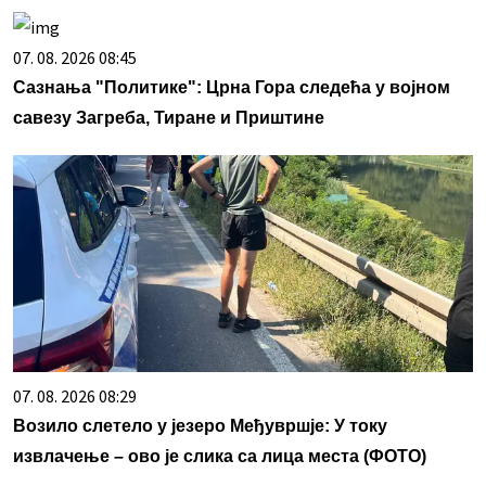
07. 08. 2026 08:45
Сазнања "Политике": Црна Гора следећа у војном
савезу Загреба, Тиране и Приштине
07. 08. 2026 08:29
Возило слетело у језеро Међувршје: У току
извлачење – ово је слика са лица места (ФОТО)