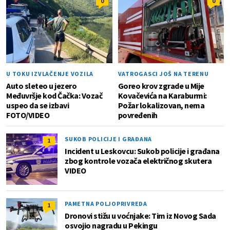
0
0
U TOKU IZVLAČENJE VOZILA
VATROGASCI JOŠ NA TERENU
Auto sleteo u jezero
Goreo krov zgrade u Mije
Međuvršje kod Čačka: Vozač
Kovačevića na Karaburmi:
uspeo da se izbavi
Požar lokalizovan, nema
FOTO/VIDEO
povređenih
SUKOB POLICIJE I GRAĐANA
1
Incident u Leskovcu: Sukob policije i građana
zbog kontrole vozača električnog skutera
VIDEO
PAMETNA POLJOPRIVREDA
1
Dronovi stižu u voćnjake: Tim iz Novog Sada
osvojio nagradu u Pekingu