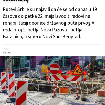
Putevi Srbije su najavili da će se od danas u 19
časova do petka 22. maja izvoditi radovi na
rehabilitaciji deonice državnog puta prvog A
reda broj 1, petlja Nova Pazova - petlja
Batajnica, u smeru Novi Sad-Beograd.
Izvor:
Tanjug