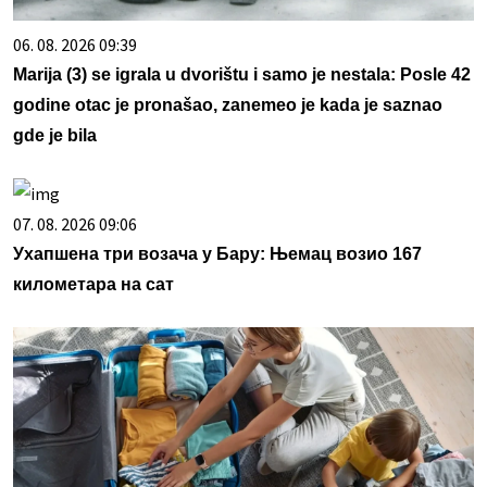
06. 08. 2026 09:39
Marija (3) se igrala u dvorištu i samo je nestala: Posle 42
godine otac je pronašao, zanemeo je kada je saznao
gde je bila
07. 08. 2026 09:06
Ухапшена три возача у Бару: Њемац возио 167
километара на сат