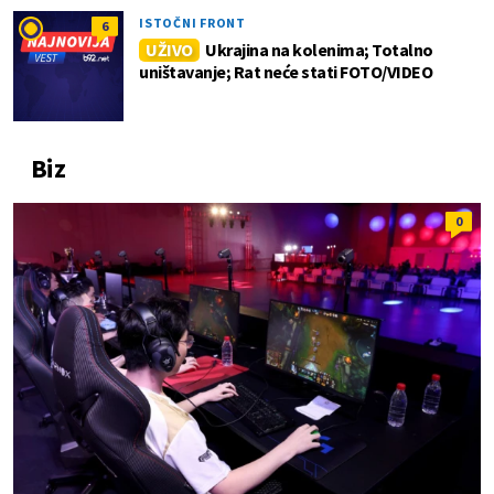
ISTOČNI FRONT
6
UŽIVO
Ukrajina na kolenima; Totalno
uništavanje; Rat neće stati FOTO/VIDEO
Biz
0