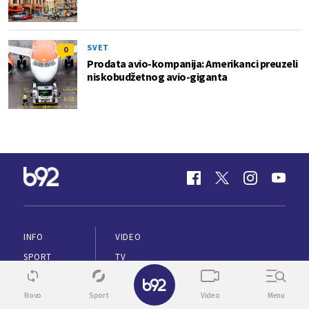
SVET
0
Prodata avio-kompanija: Amerikanci preuzeli
niskobudžetnog avio-giganta
INFO
VIDEO
SPORT
TV
✕
BIZ
ENGLISH
Novo
Sport
Video
Menu
ŽIVOT
VREME