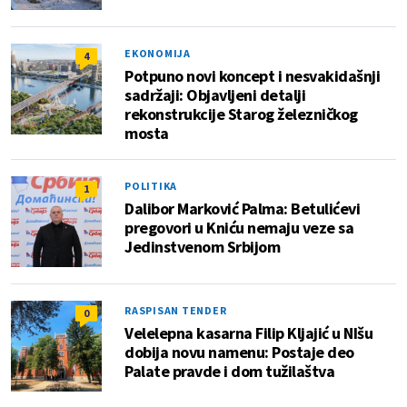
EKONOMIJA
4
Potpuno novi koncept i nesvakidašnji
sadržaji: Objavljeni detalji
rekonstrukcije Starog železničkog
mosta
POLITIKA
1
Dalibor Marković Palma: Betulićevi
pregovori u Kniću nemaju veze sa
Jedinstvenom Srbijom
RASPISAN TENDER
0
Velelepna kasarna Filip Kljajić u NIšu
dobija novu namenu: Postaje deo
Palate pravde i dom tužilaštva