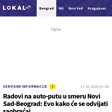
Beograd
Niš
Novi Sad
Kragujevac
Nova vest
SERVISNE INFORMACIJE
17.05.2026.
11:06
1
Radovi na auto-putu u smeru Novi
Sad-Beograd: Evo kako će se odvijati
saobraćaj