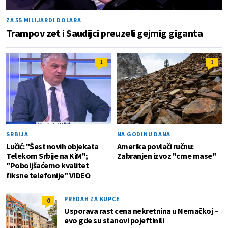
ZA 55 MILIJARDI DOLARA
Trampov zet i Saudijci preuzeli gejmig giganta
1
1
SRBIJA
NA GODINU DANA
Lučić: "Šest novih objekata
Amerika povlači ručnu:
Telekom Srbije na KiM";
Zabranjen izvoz "crne mase"
"Poboljšaćemo kvalitet
fiksne telefonije" VIDEO
PREDAH ZA KUPCE
0
Usporava rast cena nekretnina u Nemačkoj –
evo gde su stanovi pojeftinili