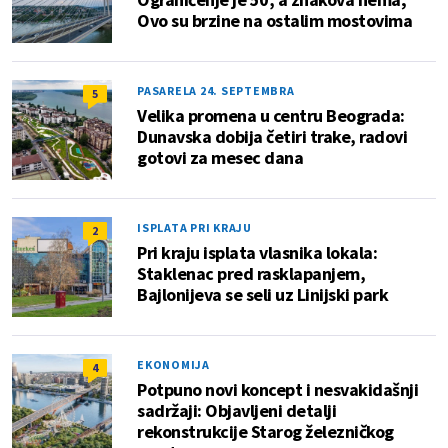
Ovo su brzine na ostalim mostovima
PASARELA 24. SEPTEMBRA
5
Velika promena u centru Beograda:
Dunavska dobija četiri trake, radovi
gotovi za mesec dana
ISPLATA PRI KRAJU
2
Pri kraju isplata vlasnika lokala:
Staklenac pred rasklapanjem,
Bajlonijeva se seli uz Linijski park
EKONOMIJA
4
Potpuno novi koncept i nesvakidašnji
sadržaji: Objavljeni detalji
rekonstrukcije Starog železničkog