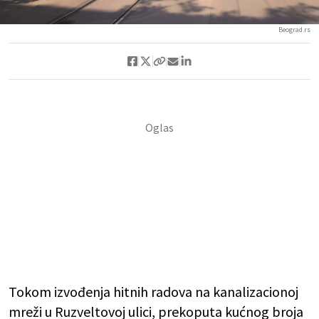
Beograd.rs
Tokom izvođenja hitnih radova na kanalizacionoj
mreži u Ruzveltovoj ulici, prekoputa kućnog broja