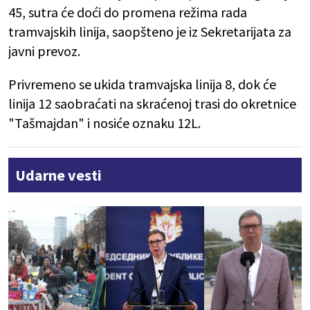
45, sutra će doći do promena režima rada
tramvajskih linija, saopšteno je iz Sekretarijata za
javni prevoz.
Privremeno se ukida tramvajska linija 8, dok će
linija 12 saobraćati na skraćenoj trasi do okretnice
"Tašmajdan" i nosiće oznaku 12L.
Udarne vesti