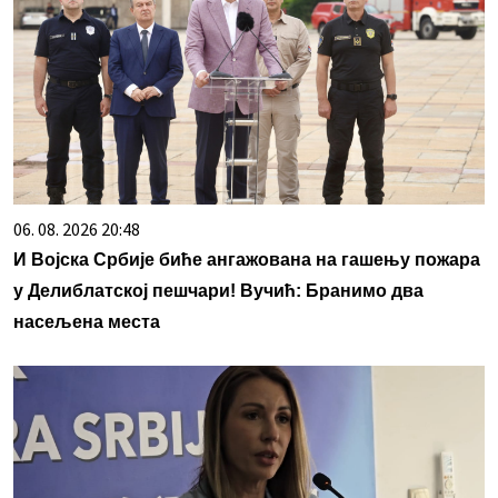
06. 08. 2026 20:48
И Војска Србије биће ангажована на гашењу пожара
у Делиблатској пешчари! Вучић: Бранимо два
насељена места