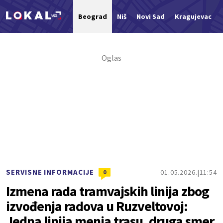
Beograd
Niš
Novi Sad
Kragujevac
Nova vest
SERVISNE INFORMACIJE
01.05.2026.
11:54
0
Izmena rada tramvajskih linija zbog
izvođenja radova u Ruzveltovoj:
Jedna linija menja trasu, druga smer