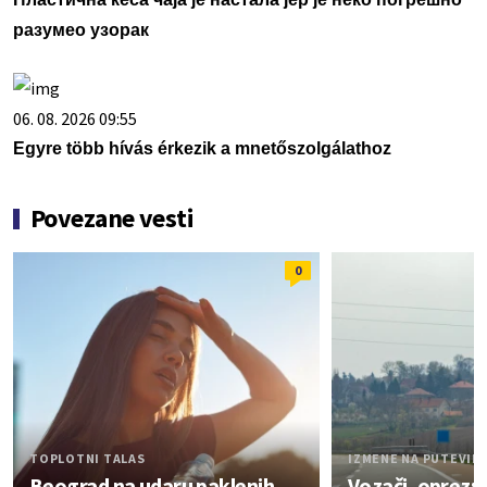
разумео узорак
06. 08. 2026 09:55
Egyre több hívás érkezik a mnetőszolgálathoz
Povezane vesti
0
TOPLOTNI TALAS
IZMENE NA PUTEVIM
Beograd na udaru paklenih
Vozači, oprez: 