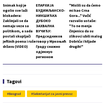
Snimak koji je
ЕПАРХИЈА
"Mislili su da ćemo
ogolio sve laži
БУДИМЉАНСКО-
mi kao Crna
blokadera:
НИКШИЋКА
Gora..." Vučić
Zaklinjali se da
ДУБОКО
razvalio ustaše:
nemaju veze sa
ЗАХВАЛНА
"To ne menja
politikom, a sada
ВУЧИЋУ:
činjenicu da su
postali skupljači
Председников
zlikovci ubili malog
jeftinih poena i ruše
говор у Мркоњић
Dobrića i hiljade
državu (VIDEO)
Граду снажно
drugih!"
одјекнуо
регионом
Tagovi
Beograd
Sekretarijat za javni prevoz