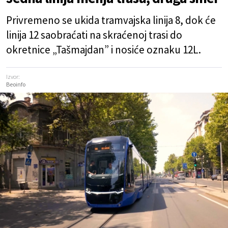
Privremeno se ukida tramvajska linija 8, dok će
linija 12 saobraćati na skraćenoj trasi do
okretnice „Tašmajdan” i nosiće oznaku 12L.
Izvor:
Beoinfo