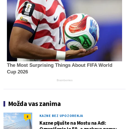
The Most Surprising Things About FIFA World
Cup 2026
Brainberries
Možda vas zanima
KAZNE BEZ UPOZORENJA
8
Kazne pljušte na Mostu na Adi:
Ograničenje je 50, a znakova nema;