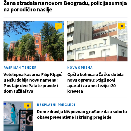
Žena stradala na novom Beogradu, policija sumnja
na porodično nasilje
0
0
RASPISAN TENDER
NOVA OPREMA
Velelepna kasarna Filip Kljajić
Opšta bolnica u Čačku dobila
u NIšu dobija novu namenu:
novu opremu: Stigli novi
Postaje deo Palate pravde i
aparati za anesteziju i 30
dom tužilaštva
kreveta
BESPLATNI PREGLEDI
0
Dom zdravlja Niš pozvao građane da u subotu
obave preventivne i skrining preglede