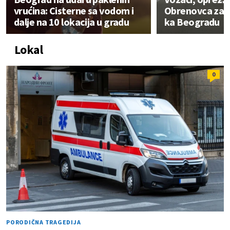
vrućina: Cisterne sa vodom i
Obrenovca zat
dalje na 10 lokacija u gradu
ka Beogradu
Lokal
0
PORODIČNA TRAGEDIJA