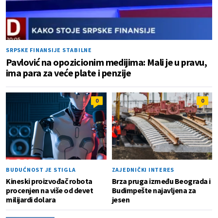
SRPSKE FINANSIJE STABILNE
Pavlović na opozicionim medijima: Mali je u pravu,
ima para za veće plate i penzije
0
0
BUDUĆNOST JE STIGLA
ZAJEDNIČKI INTERES
Kineski proizvođač robota
Brza pruga između Beograda i
procenjen na više od devet
Budimpešte najavljena za
milijardi dolara
jesen