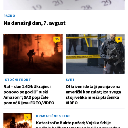
RAZNO
Na današnji dan, 7. avgust
15
0
ISTOČNI FRONT
SVET
Rat – dan 1.624: Ukrajinci
Otkriveni detalji pucnjave na
ponovo pogodili "ruski
američki konzulat; Iza svega
Amazon"; SAD pojačale
stoji velika mreža plaćenika
pomoć Kijevu FOTO/VIDEO
VIDEO
DRAMATIČNE SCENE
9
Katastrofa: Bukte požari; Vojska Srbije
podigla helikoptere; Proglasili su vanrednu