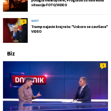
situaciju FOTO/VIDEO
SVET
0
Tramp najavio kraj rata: "Uskoro se završava"
VIDEO
Biz
1