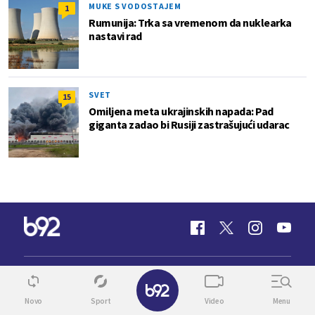
MUKE S VODOSTAJEM
1
Rumunija: Trka sa vremenom da nuklearka
nastavi rad
SVET
15
Omiljena meta ukrajinskih napada: Pad
giganta zadao bi Rusiji zastrašujući udarac
✕
INFO
VIDEO
Novo
Sport
Video
Menu
SPORT
TV