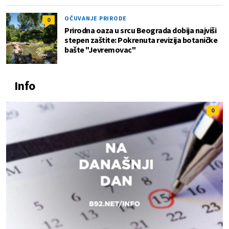
OČUVANJE PRIRODE
0
Prirodna oaza u srcu Beograda dobija najviši
stepen zaštite: Pokrenuta revizija botaničke
bašte "Jevremovac"
Info
0