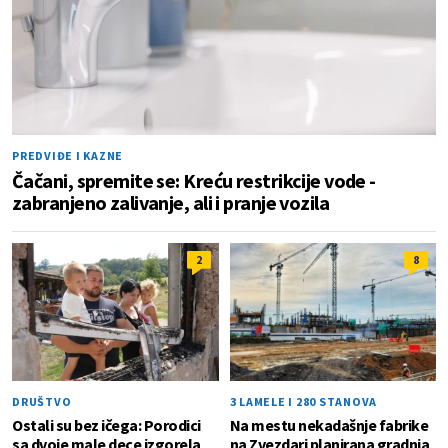
PREDVIĐE I KAZNE
Čačani, spremite se: Kreću restrikcije vode -
zabranjeno zalivanje, ali i pranje vozila
2
8
DRUŠTVO
3 LAMELE I 280 STANOVA
Ostali su bez ičega: Porodici
Na mestu nekadašnje fabrike
sa dvoje male dece izgorela
na Zvezdari planirana gradnja