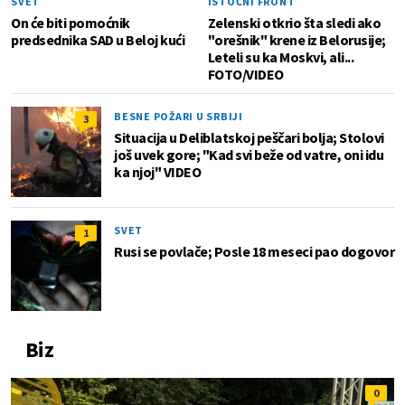
SVET
ISTOČNI FRONT
On će biti pomoćnik
Zelenski otkrio šta sledi ako
predsednika SAD u Beloj kući
"orešnik" krene iz Belorusije;
Leteli su ka Moskvi, ali...
FOTO/VIDEO
BESNE POŽARI U SRBIJI
3
Situacija u Deliblatskoj peščari bolja; Stolovi
još uvek gore; "Kad svi beže od vatre, oni idu
ka njoj" VIDEO
SVET
1
Rusi se povlače; Posle 18 meseci pao dogovor
Biz
0