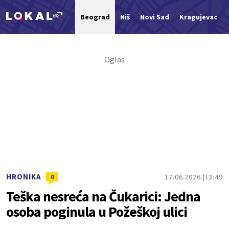
Beograd
Niš
Novi Sad
Kragujevac
Nova vest
HRONIKA
17.06.2026.
13:49
0
Teška nesreća na Čukarici: Jedna
osoba poginula u Požeškoj ulici