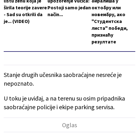
listu ženu koja je
upozorenje Vučića:
биралиша у
širila teorije zavere
Postoji samo jedan
октобру или
- Sad su otkrili da
način...
новембру, ако
je... (VIDEO)
"Студентска
листа" победи,
признаћу
резултате
Stanje drugih učesnika saobraćajne nesreće je
nepoznato.
U toku je uviđaj, a na terenu su osim pripadnika
saobraćajne policije i ekipe parking servisa.