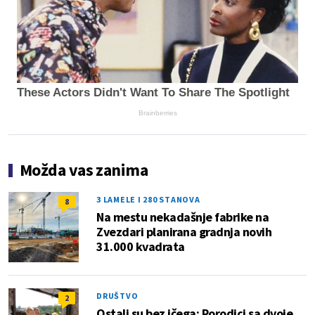
These Actors Didn't Want To Share The Spotlight
Brainberries
Možda vas zanima
3 LAMELE I 280 STANOVA
8
Na mestu nekadašnje fabrike na
Zvezdari planirana gradnja novih
31.000 kvadrata
DRUŠTVO
2
Ostali su bez ičega: Porodici sa dvoje