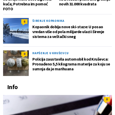
kuća; Potrebna im pomoć
novih 31.000 kvadrata
FOTO
ŠIRENJE KOPAONIKA
6
Kopaonik dobija nove ski-staze: U posao
vredan više od pola milijarde ulazi i širenje
sistema za veštački sneg
HAPŠENJE U KRUŠEVCU
0
Policija zaustavila automobil kod Kruševca:
Pronađeno 5,5 kilograma materije za koju se
sumnja da je marihuana
Info
0