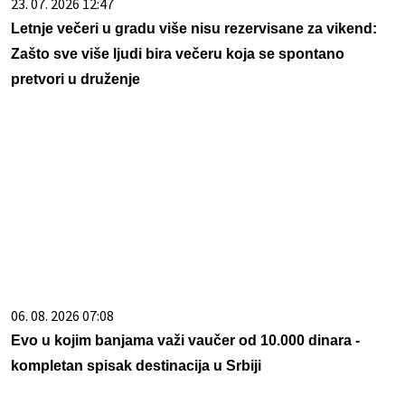
23. 07. 2026 12:47
Letnje večeri u gradu više nisu rezervisane za vikend:
Zašto sve više ljudi bira večeru koja se spontano
pretvori u druženje
06. 08. 2026 07:08
Evo u kojim banjama važi vaučer od 10.000 dinara -
kompletan spisak destinacija u Srbiji