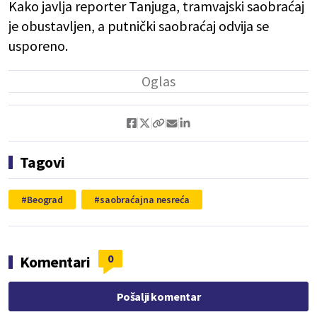
Kako javlja reporter Tanjuga, tramvajski saobraćaj
je obustavljen, a putnički saobraćaj odvija se
usporeno.
Tagovi
Beograd
saobraćajna nesreća
0
Komentari
Pošalji komentar