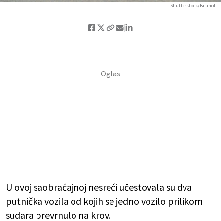
Shutterstock/Bilanol
U ovoj saobraćajnoj nesreći učestovala su dva
putnička vozila od kojih se jedno vozilo prilikom
sudara prevrnulo na krov.