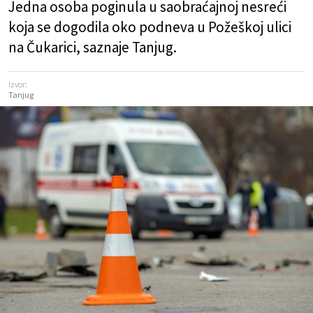
Jedna osoba poginula u saobraćajnoj nesreći
koja se dogodila oko podneva u Požeškoj ulici
na Čukarici, saznaje Tanjug.
Izvor:
Tanjug