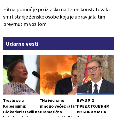
Hitna pomoć je po izlasku na teren konstatovala
smrt starije ženske osobe koja je upravljala tim
prevrnutim vozilom.
Udarne vesti
Treslo se u
"Na ivici smo
ВУЧИЋ О
Kolegijumu:
mnogo većeg rata"
ПРЕДСТОЈЕЋИМ
Blokaderi stavili na
Dramatično
ИЗБОРИМА: На