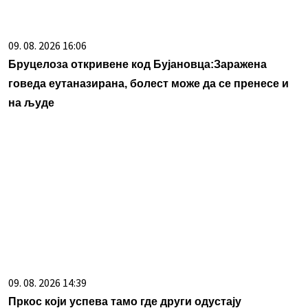
09. 08. 2026 16:06
Бруцелоза откривене код Бујановца:Заражена
говеда еутаназирана, болест може да се пренесе и
на људе
09. 08. 2026 14:39
Пркос који успева тамо где други одустају