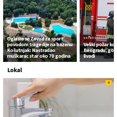
UPUĆEN I APEL
Oglasio se Zavod za sport
VATROGASCI NA TER
povodom tragedije na bazenu
Veliki požar ko
Košutnjak: Nastradao
Beogradu, gori 
muškarac star oko 70 godina
livadi
Lokal
0