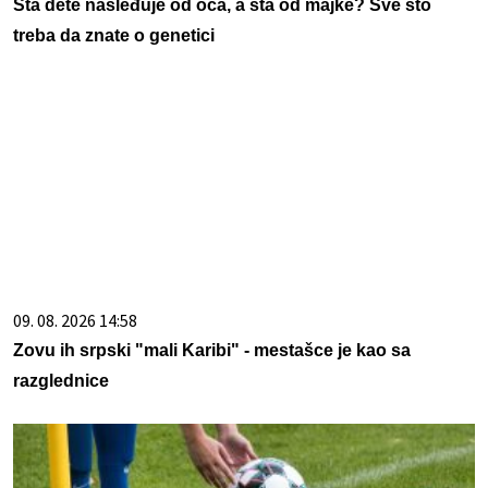
Šta dete nasleđuje od oca, a šta od majke? Sve što
treba da znate o genetici
09. 08. 2026 14:58
Zovu ih srpski "mali Karibi" - mestašce je kao sa
razglednice