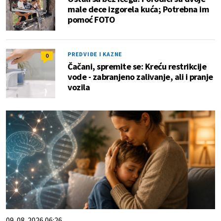
male dece izgorela kuća; Potrebna im
pomoć FOTO
PREDVIĐE I KAZNE
0
Čačani, spremite se: Kreću restrikcije
vode - zabranjeno zalivanje, ali i pranje
vozila
09. 08. 2026 06:26