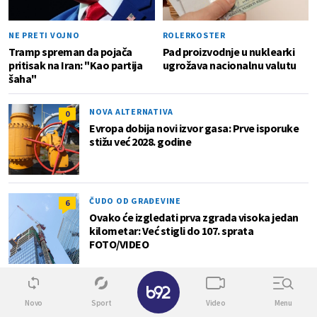
NE PRETI VOJNO
ROLERKOSTER
Tramp spreman da pojača
Pad proizvodnje u nuklearki
pritisak na Iran: "Kao partija
ugrožava nacionalnu valutu
šaha"
NOVA ALTERNATIVA
0
Evropa dobija novi izvor gasa: Prve isporuke
stižu već 2028. godine
ČUDO OD GRAĐEVINE
6
Ovako će izgledati prva zgrada visoka jedan
kilometar: Već stigli do 107. sprata
FOTO/VIDEO
✕
Novo
Sport
Video
Menu