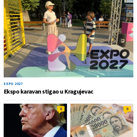
EXPO 2027
Ekspo karavan stigao u Kragujevac
0
0