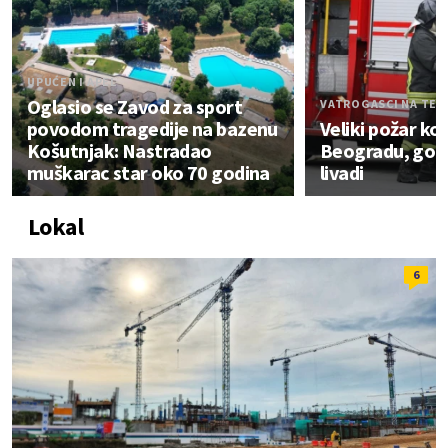
UPUĆEN I APEL
Oglasio se Zavod za sport
VATROGASCI NA TER
povodom tragedije na bazenu
Veliki požar ko
Košutnjak: Nastradao
Beogradu, gori 
muškarac star oko 70 godina
livadi
Lokal
6