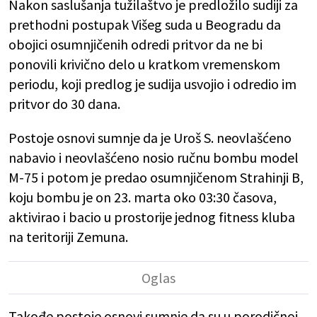
Nakon saslušanja tužilaštvo je predložilo sudiji za
prethodni postupak Višeg suda u Beogradu da
obojici osumnjičenih odredi pritvor da ne bi
ponovili krivično delo u kratkom vremenskom
periodu, koji predlog je sudija usvojio i odredio im
pritvor do 30 dana.
Postoje osnovi sumnje da je Uroš S. neovlašćeno
nabavio i neovlašćeno nosio ručnu bombu model
M-75 i potom je predao osumnjičenom Strahinji B,
koju bombu je on 23. marta oko 03:30 časova,
aktivirao i bacio u prostorije jednog fitness kluba
na teritoriji Zemuna.
Takođe postoje osnovi sumnje da su u porodičnoj