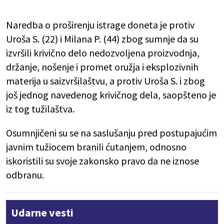
Naredba o proširenju istrage doneta je protiv
Uroša S. (22) i Milana P. (44) zbog sumnje da su
izvršili krivično delo nedozvoljena proizvodnja,
držanje, nošenje i promet oružja i eksplozivnih
materija u saizvršilaštvu, a protiv Uroša S. i zbog
još jednog navedenog krivičnog dela, saopšteno je
iz tog tužilaštva.
Osumnjičeni su se na saslušanju pred postupajućim
javnim tužiocem branili ćutanjem, odnosno
iskoristili su svoje zakonsko pravo da ne iznose
odbranu.
Udarne vesti