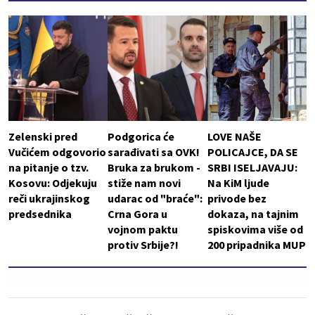
Zelenski pred
Podgorica će
LOVE NAŠE
Vučićem odgovorio
sarađivati sa OVK!
POLICAJCE, DA SE
na pitanje o tzv.
Bruka za brukom -
SRBI ISELJAVAJU:
Kosovu: Odjekuju
stiže nam novi
Na KiM ljude
reči ukrajinskog
udarac od "braće":
privode bez
predsednika
Crna Gora u
dokaza, na tajnim
vojnom paktu
spiskovima više od
protiv Srbije?!
200 pripadnika MUP