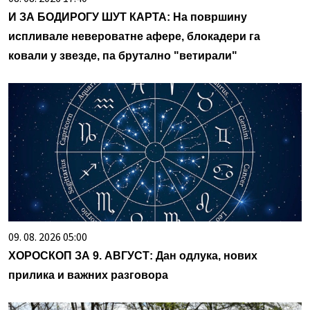
И ЗА БОДИРОГУ ШУТ КАРТА: На површину
испливале невероватне афере, блокадери га
ковали у звезде, па брутално "ветирали"
09. 08. 2026 05:00
ХОРОСКОП ЗА 9. АВГУСТ: Дан одлука, нових
прилика и важних разговора