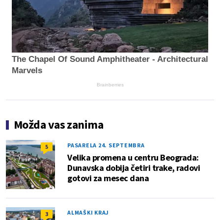
The Chapel Of Sound Amphitheater - Architectural
Marvels
Brainberries
Možda vas zanima
PASARELA 24. SEPTEMBRA
5
Velika promena u centru Beograda:
Dunavska dobija četiri trake, radovi
gotovi za mesec dana
ALMAŠKI KRAJ
3