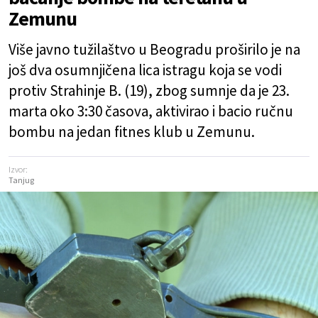
Zemunu
Više javno tužilaštvo u Beogradu proširilo je na
još dva osumnjičena lica istragu koja se vodi
protiv Strahinje B. (19), zbog sumnje da je 23.
marta oko 3:30 časova, aktivirao i bacio ručnu
bombu na jedan fitnes klub u Zemunu.
Izvor:
Tanjug