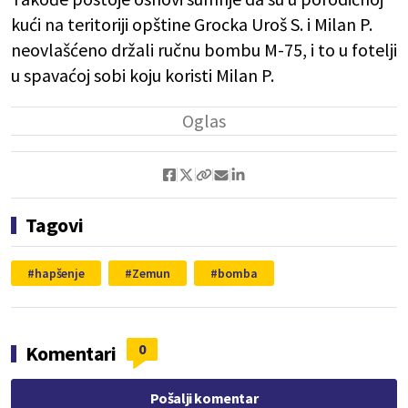
kući na teritoriji opštine Grocka Uroš S. i Milan P.
neovlašćeno držali ručnu bombu M-75, i to u fotelji
u spavaćoj sobi koju koristi Milan P.
Tagovi
hapšenje
Zemun
bomba
0
Komentari
Pošalji komentar