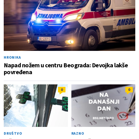
HRONIKA
Napad nožem u centru Beograda: Devojka lakše
povređena
0
0
DRUŠTVO
RAZNO