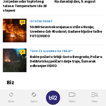
Još jedan udar toplotnog
Na današnji dan, 9. avgust
talasa: Temperature i do 38
stepeni
ISTOČNI FRONT
13
50.000 Severnokorejanaca stiže u Rusiju;
Izvedeno čak 40 udara!; Gađane ključne tačke
FOTO/VIDEO
"OVO ĆE SIGURNO DA TRAJE"
3
Bukte požari u Srbiji: Gori u Beogradu; Požar u
Deliblatskoj peščari i dalje traje, Šumarak
odbranjen VIDEO
Biz
✕
0
Novo
Sport
Video
Menu