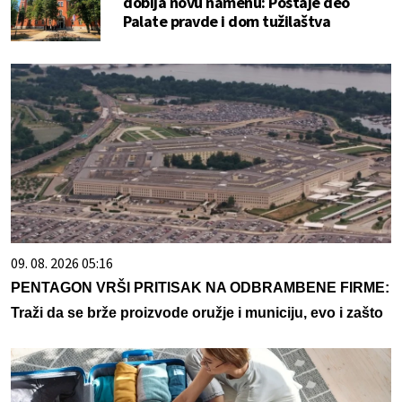
dobija novu namenu: Postaje deo
Palate pravde i dom tužilaštva
09. 08. 2026 05:16
PENTAGON VRŠI PRITISAK NA ODBRAMBENE FIRME:
Traži da se brže proizvode oružje i municiju, evo i zašto