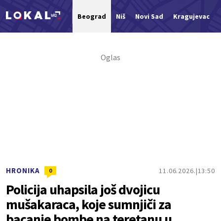
Beograd
Niš
Novi Sad
Kragujevac
Nova vest
HRONIKA
11.06.2026.
13:50
0
Policija uhapsila još dvojicu
mušakaraca, koje sumnjiči za
bacanje bombe na teretanu u