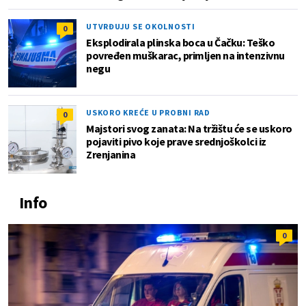
UTVRĐUJU SE OKOLNOSTI
0
Eksplodirala plinska boca u Čačku: Teško
povređen muškarac, primljen na intenzivnu
negu
USKORO KREĆE U PROBNI RAD
0
Majstori svog zanata: Na tržištu će se uskoro
pojaviti pivo koje prave srednjoškolci iz
Zrenjanina
Info
0