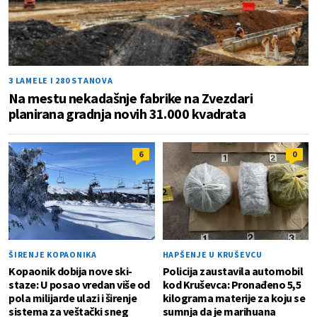
3 LAMELE I 280 STANOVA
Na mestu nekadašnje fabrike na Zvezdari
planirana gradnja novih 31.000 kvadrata
6
0
ŠIRENJE KOPAONIKA
HAPŠENJE U KRUŠEVCU
Kopaonik dobija nove ski-
Policija zaustavila automobil
staze: U posao vredan više od
kod Kruševca: Pronađeno 5,5
pola milijarde ulazi i širenje
kilograma materije za koju se
sistema za veštački sneg
sumnja da je marihuana