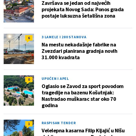
Završava se jedan od najvećih
projekata Novog Sada: Ponos grada
postaje luksuzna šetališna zona
3 LAMELE I 280 STANOVA
6
Na mestu nekadašnje fabrike na
Zvezdari planirana gradnja novih
31.000 kvadrata
UPUĆEN I APEL
0
Oglasio se Zavod za sport povodom
tragedije na bazenu Košutnjak:
Nastradao muškarac star oko 70
godina
RASPISAN TENDER
1
Velelepna kasarna Filip Kljajić u NIšu