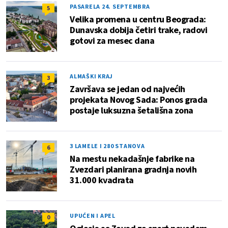
PASARELA 24. SEPTEMBRA
5
Velika promena u centru Beograda:
Dunavska dobija četiri trake, radovi
gotovi za mesec dana
ALMAŠKI KRAJ
3
Završava se jedan od najvećih
projekata Novog Sada: Ponos grada
postaje luksuzna šetališna zona
3 LAMELE I 280 STANOVA
6
Na mestu nekadašnje fabrike na
Zvezdari planirana gradnja novih
31.000 kvadrata
UPUĆEN I APEL
0