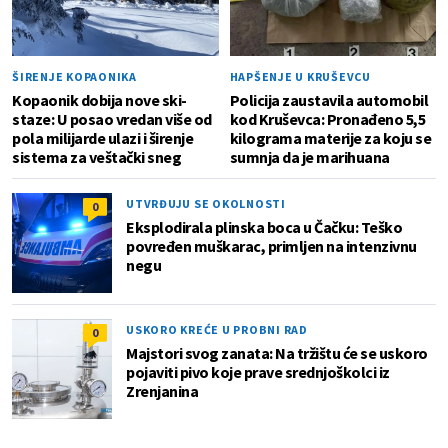
ŠIRENJE KOPAONIKA
HAPŠENJE U KRUŠEVCU
Kopaonik dobija nove ski-
Policija zaustavila automobil
staze: U posao vredan više od
kod Kruševca: Pronađeno 5,5
pola milijarde ulazi i širenje
kilograma materije za koju se
sistema za veštački sneg
sumnja da je marihuana
UTVRĐUJU SE OKOLNOSTI
0
Eksplodirala plinska boca u Čačku: Teško
povređen muškarac, primljen na intenzivnu
negu
USKORO KREĆE U PROBNI RAD
0
Majstori svog zanata: Na tržištu će se uskoro
pojaviti pivo koje prave srednjoškolci iz
Zrenjanina