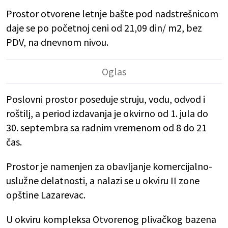
Prostor otvorene letnje bašte pod nadstrešnicom
daje se po početnoj ceni od 21,09 din/ m2, bez
PDV, na dnevnom nivou.
Poslovni prostor poseduje struju, vodu, odvod i
roštilj, a period izdavanja je okvirno od 1. jula do
30. septembra sa radnim vremenom od 8 do 21
čas.
Prostor je namenjen za obavljanje komercijalno-
uslužne delatnosti, a nalazi se u okviru II zone
opštine Lazarevac.
U okviru kompleksa Otvorenog plivačkog bazena