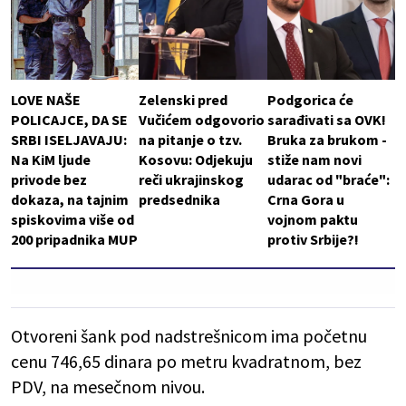
LOVE NAŠE
Zelenski pred
Podgorica će
POLICAJCE, DA SE
Vučićem odgovorio
sarađivati sa OVK!
SRBI ISELJAVAJU:
na pitanje o tzv.
Bruka za brukom -
Na KiM ljude
Kosovu: Odjekuju
stiže nam novi
privode bez
reči ukrajinskog
udarac od "braće":
dokaza, na tajnim
predsednika
Crna Gora u
spiskovima više od
vojnom paktu
200 pripadnika MUP
protiv Srbije?!
Otvoreni šank pod nadstrešnicom ima početnu
cenu 746,65 dinara po metru kvadratnom, bez
PDV, na mesečnom nivou.