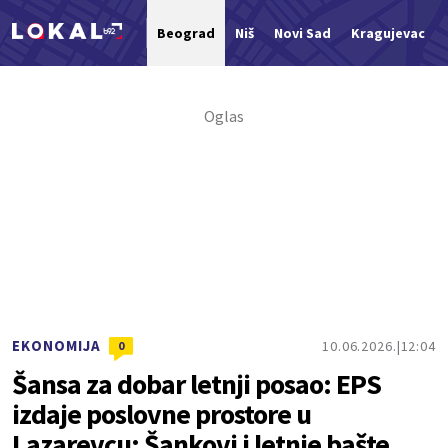
Beograd
Niš
Novi Sad
Kragujevac
Nova vest
EKONOMIJA
10.06.2026.
12:04
0
Šansa za dobar letnji posao: EPS
izdaje poslovne prostore u
Lazarevcu; Šankovi i letnje bašte