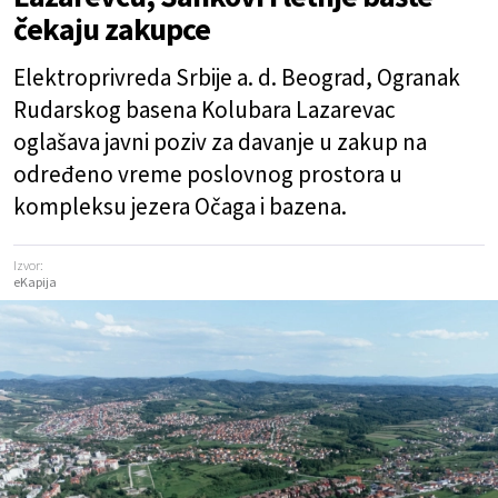
čekaju zakupce
Elektroprivreda Srbije a. d. Beograd, Ogranak
Rudarskog basena Kolubara Lazarevac
oglašava javni poziv za davanje u zakup na
određeno vreme poslovnog prostora u
kompleksu jezera Očaga i bazena.
Izvor:
eKapija