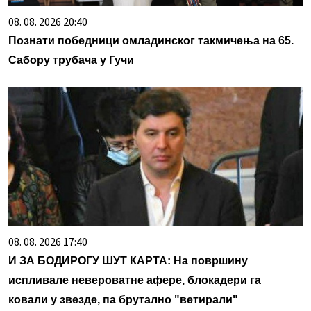
08. 08. 2026 20:40
Познати победници омладинског такмичења на 65.
Сабору трубача у Гучи
08. 08. 2026 17:40
И ЗА БОДИРОГУ ШУТ КАРТА: На површину
испливале невероватне афере, блокадери га
ковали у звезде, па брутално "ветирали"