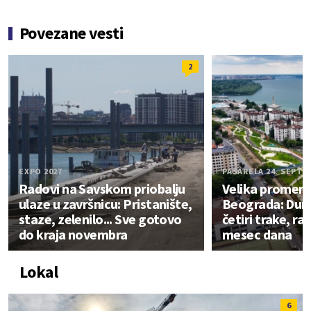
Povezane vesti
2
EXPO 2027
PASARELA 24. SEPT
Radovi na Savskom priobalju
Velika promena
ulaze u završnicu: Pristanište,
Beograda: Dun
staze, zelenilo... Sve gotovo
četiri trake, ra
do kraja novembra
mesec dana
Lokal
6