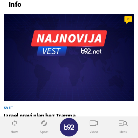
Info
0
SVET
Izrael pravi plan bez Trampa
✕
Novo
Sport
Video
Menu
0
3