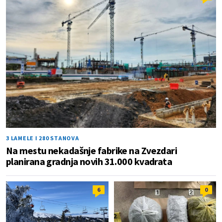
3 LAMELE I 280 STANOVA
Na mestu nekadašnje fabrike na Zvezdari
planirana gradnja novih 31.000 kvadrata
6
0