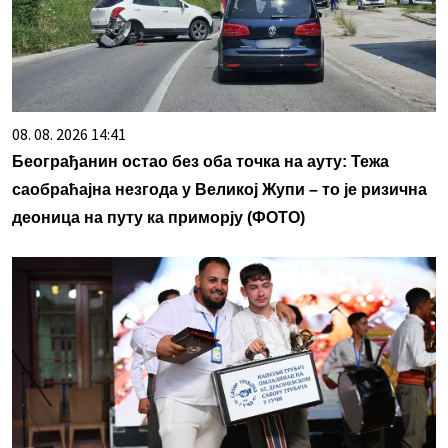
08. 08. 2026 14:41
Београђанин остао без оба точка на ауту: Тежа
саобраћајна незгода у Великој Жупи – то је ризична
деоница на путу ка приморју (ФОТО)