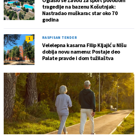
Oglasio se Zavod za sport povodom
tragedije na bazenu Košutnjak:
Nastradao muškarac star oko 70
godina
RASPISAN TENDER
1
Velelepna kasarna Filip Kljajić u NIšu
dobija novu namenu: Postaje deo
Palate pravde i dom tužilaštva