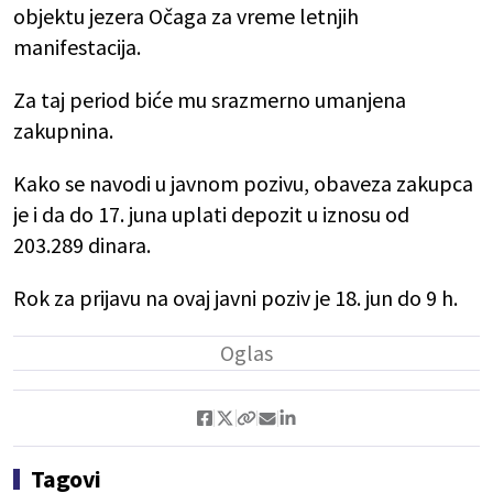
objektu jezera Očaga za vreme letnjih
manifestacija.
Za taj period biće mu srazmerno umanjena
zakupnina.
Kako se navodi u javnom pozivu, obaveza zakupca
je i da do 17. juna uplati depozit u iznosu od
203.289 dinara.
Rok za prijavu na ovaj javni poziv je 18. jun do 9 h.
Tagovi