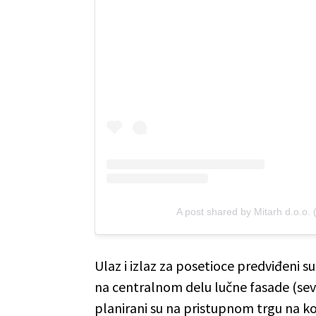
A post shared by Mitarh d.o.o.
Ulaz i izlaz za posetioce predviđeni su
na centralnom delu lučne fasade (sever
planirani su na pristupnom trgu na kot