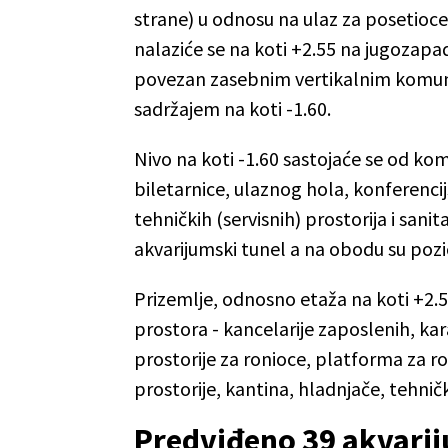
strane) u odnosu na ulaz za posetioce
nalaziće se na koti +2.55 na jugozapa
povezan zasebnim vertikalnim komunik
sadržajem na koti -1.60.
Nivo na koti -1.60 sastojaće se od ko
biletarnice, ulaznog hola, konferencij
tehničkih (servisnih) prostorija i sanit
akvarijumski tunel a na obodu su pozi
Prizemlje, odnosno etaža na koti +2
prostora - kancelarije zaposlenih, kar
prostorije za ronioce, platforma za r
prostorije, kantina, hladnjače, tehničk
Predviđeno 39 akvarij