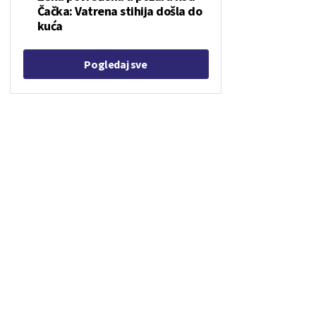
Čačka: Vatrena stihija došla do
kuća
Pogledaj sve