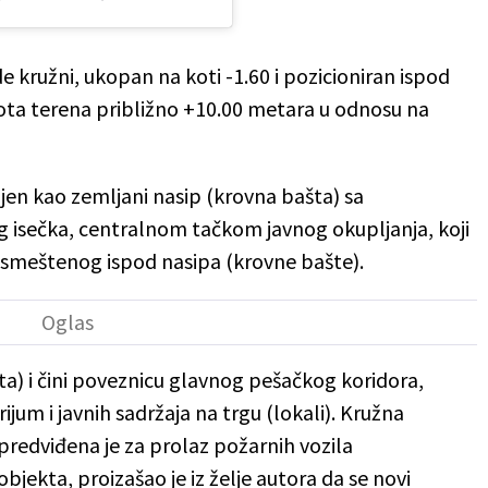
 kružni, ukopan na koti -1.60 i pozicioniran ispod
kota terena približno +10.00 metara u odnosu na
jen kao zemljani nasip (krovna bašta) sa
 isečka, centralnom tačkom javnog okupljanja, koji
 smeštenog ispod nasipa (krovne bašte).
a) i čini poveznicu glavnog pešačkog koridora,
jum i javnih sadržaja na trgu (lokali). Kružna
predviđena je za prolaz požarnih vozila
objekta, proizašao je iz želje autora da se novi