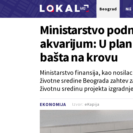
Beograd
Niš
Nova vest
Ministarstvo podn
akvarijum: U planu
bašta na krovu
Ministarstvo finansija, kao nosilac
životne sredine Beograda zahtev z
životnu sredinu projekta izgradnj
Izvor:
eKapija
EKONOMIJA