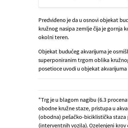
Predviđeno je da u osnovi objekat bude
kružnog nasipa zemlje čija je gornja 
okolni teren.
Objekat budućeg akvarijuma je osmišl
superponiranim trgom oblika kružnog
posetioce uvodi u objekat akvarijuma
"Trg je u blagom nagibu (6.3 procenat
obodne kružne staze, pristupa u akvari
(obodna) pešačko-biciklistička staza 
(interventnih vozila). Ozelenjeni krov 