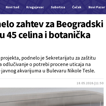
Novi Sad
Kragujevac
Subotica
Čačak
Novi Pazar
elo zahtev za Beogradski
 45 celina i botanička
 projekta, podnelo je Sekretarijatu za zaštitu
a odlučivanje o potrebi procene uticaja na
e javnog akvarijuma u Bulevaru Nikole Tesle.
18.05.2026.
11:50