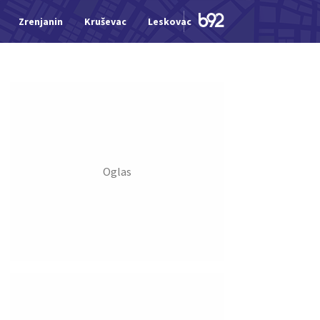
Zrenjanin
Kruševac
Leskovac
Jagodina
Šid