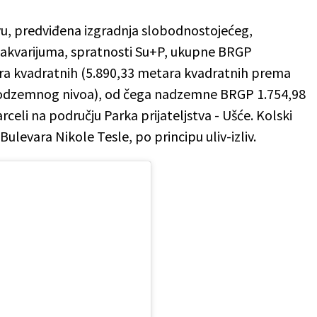
vu, predviđena izgradnja slobodnostojećeg,
kvarijuma, spratnosti Su+P, ukupne BRGP
a kvadratnih (5.890,33 metara kvadratnih prema
 podzemnog nivoa), od čega nadzemne BRGP 1.754,98
eli na području Parka prijateljstva - Ušće. Kolski
 Bulevara Nikole Tesle, po principu uliv-izliv.