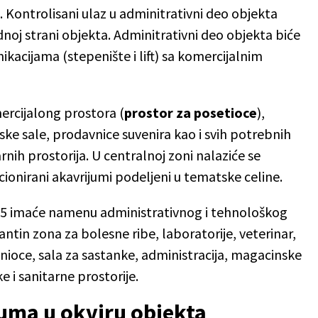
. Kontrolisani ulaz u adminitrativni deo objekta
dnoj strani objekta. Adminitrativni deo objekta biće
acijama (stepenište i lift) sa komercijalnim
mercijalong prostora (
prostor za posetioce
),
ske sale, prodavnice suvenira kao i svih potrebnih
arnih prostorija. U centralnoj zoni nalaziće se
cionirani akavrijumi podeljeni u tematske celine.
.55 imaće namenu administrativnog i tehnološkog
antin zona za bolesne ribe, laboratorije, veterinar,
onioce, sala za sastanke, administracija, magacinske
e i sanitarne prostorije.
uma u okviru objekta