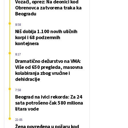
Vozači, oprez: Na deonici kod
Obrenovca zatvorena traka ka
Beogradu
8:58
Niš dobija 1.100 novih uličnih
korpi i 68 podzemnih
kontejnera
8:17
Dramatično dežurstvo na VMA:
Više od 650 pregleda, masovna
kolabiranja zbog vrućine i
dehidracije
7:58
Beograd na ivici rekorda: Za 24
sata potrošeno čak 580 miliona
litara vode
22:05
Žena povređena u požaru kod