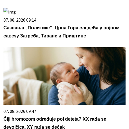
07. 08. 2026 09:14
Сазнања „Политике”: Црна Гора следећа у војном
савезу Загреба, Тиране и Приштине
07. 08. 2026 09:47
Čiji hromozom određuje pol deteta? XX rađa se
devojčica, XY rađa se dečak