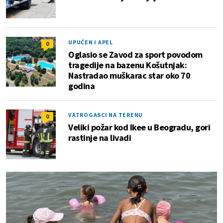
UPUĆEN I APEL
0
Oglasio se Zavod za sport povodom
tragedije na bazenu Košutnjak:
Nastradao muškarac star oko 70
godina
VATROGASCI NA TERENU
0
Veliki požar kod Ikee u Beogradu, gori
rastinje na livadi