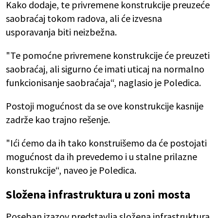
Kako dodaje, te privremene konstrukcije preuzeće
saobraćaj tokom radova, ali će izvesna
usporavanja biti neizbežna.
"Te pomoćne privremene konstrukcije će preuzeti
saobraćaj, ali sigurno će imati uticaj na normalno
funkcionisanje saobraćaja“, naglasio je Poledica.
Postoji mogućnost da se ove konstrukcije kasnije
zadrže kao trajno rešenje.
"Ići ćemo da ih tako konstruišemo da će postojati
mogućnost da ih prevedemo i u stalne prilazne
konstrukcije“, naveo je Poledica.
Složena infrastruktura u zoni mosta
Poseban izazov predstavlja složena infrastruktura