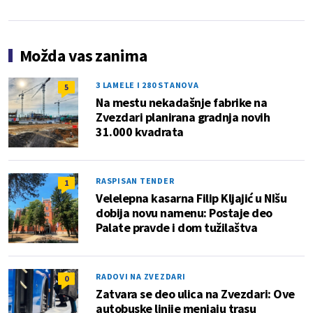
Možda vas zanima
3 LAMELE I 280 STANOVA
5
Na mestu nekadašnje fabrike na
Zvezdari planirana gradnja novih
31.000 kvadrata
RASPISAN TENDER
1
Velelepna kasarna Filip Kljajić u NIšu
dobija novu namenu: Postaje deo
Palate pravde i dom tužilaštva
RADOVI NA ZVEZDARI
0
Zatvara se deo ulica na Zvezdari: Ove
autobuske linije menjaju trasu