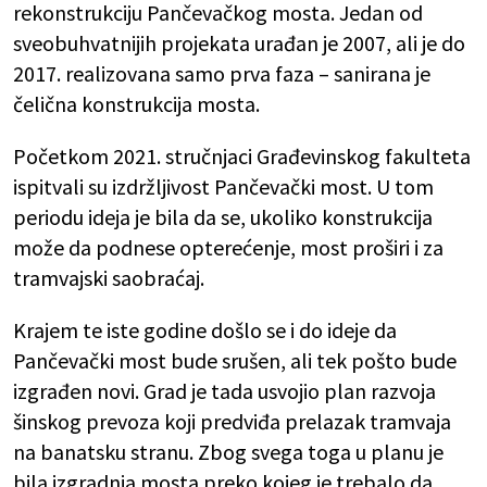
rekonstrukciju Pančevačkog mosta. Jedan od
sveobuhvatnijih projekata urađan je 2007, ali je do
2017. realizovana samo prva faza – sanirana je
čelična konstrukcija mosta.
Početkom 2021. stručnjaci Građevinskog fakulteta
ispitvali su izdržljivost Pančevački most. U tom
periodu ideja je bila da se, ukoliko konstrukcija
može da podnese opterećenje, most proširi i za
tramvajski saobraćaj.
Krajem te iste godine došlo se i do ideje da
Pančevački most bude srušen, ali tek pošto bude
izgrađen novi. Grad je tada usvojio plan razvoja
šinskog prevoza koji predviđa prelazak tramvaja
na banatsku stranu. Zbog svega toga u planu je
bila izgradnja mosta preko kojeg je trebalo da