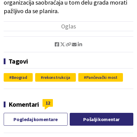
organizacija saobraćaja u tom delu grada morati
pažljivo da se planira.
Tagovi
Beograd
rekonstrukcija
Pančevački most
12
Komentari
Pogledaj komentare
Pošalji komentar