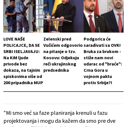
LOVE NAŠE
Zelenski pred
Podgorica će
POLICAJCE, DA SE
Vučićem odgovorio
sarađivati sa OVK!
SRBI ISELJAVAJU:
na pitanje o tzv.
Bruka za brukom -
Na KiM ljude
Kosovu: Odjekuju
stiže nam novi
privode bez
reči ukrajinskog
udarac od "braće":
dokaza, na tajnim
predsednika
Crna Gora u
spiskovima više od
vojnom paktu
200 pripadnika MUP
protiv Srbije?!
"Mi smo već sa faze planiranja krenuli u fazu
projektovanja i mogu da kažem da smo pre dve