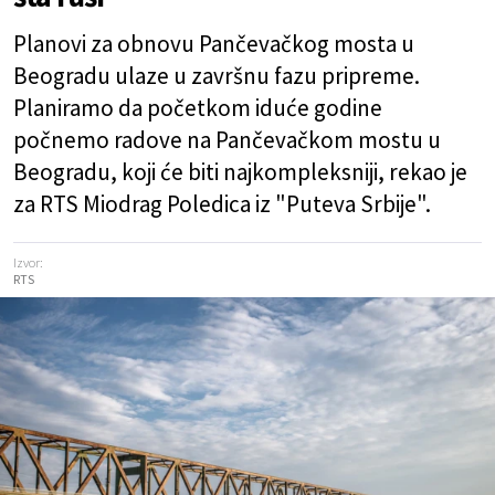
Planovi za obnovu Pančevačkog mosta u
Beogradu ulaze u završnu fazu pripreme.
Planiramo da početkom iduće godine
počnemo radove na Pančevačkom mostu u
Beogradu, koji će biti najkompleksniji, rekao je
za RTS Miodrag Poledica iz "Puteva Srbije".
Izvor:
RTS