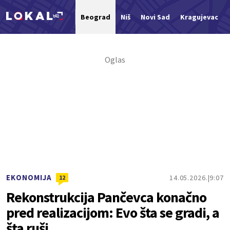
Beograd
Niš
Novi Sad
Kragujevac
Nova vest
EKONOMIJA
14.05.2026.
9:07
12
Rekonstrukcija Pančevca konačno
pred realizacijom: Evo šta se gradi, a
šta ruši