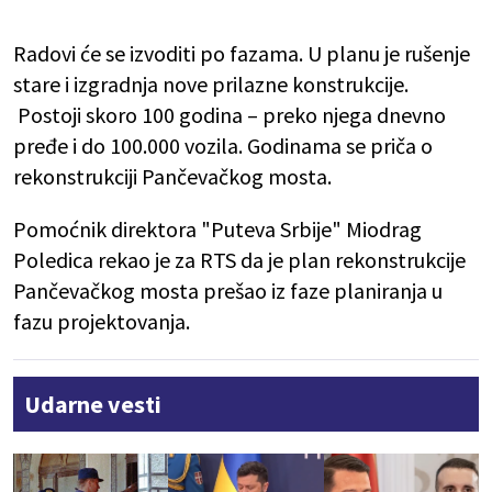
Radovi će se izvoditi po fazama. U planu je rušenje
stare i izgradnja nove prilazne konstrukcije.
Postoji skoro 100 godina – preko njega dnevno
pređe i do 100.000 vozila. Godinama se priča o
rekonstrukciji Pančevačkog mosta.
Pomoćnik direktora "Puteva Srbije" Miodrag
Poledica rekao je za RTS da je plan rekonstrukcije
Pančevačkog mosta prešao iz faze planiranja u
fazu projektovanja.
Udarne vesti