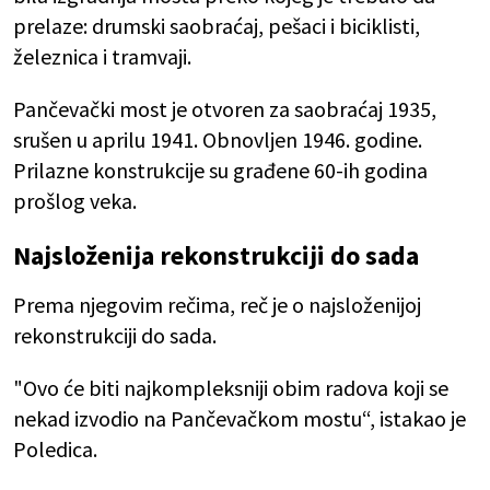
prelaze: drumski saobraćaj, pešaci i biciklisti,
železnica i tramvaji.
Pančevački most je otvoren za saobraćaj 1935,
srušen u aprilu 1941. Obnovljen 1946. godine.
Prilazne konstrukcije su građene 60-ih godina
prošlog veka.
Najsloženija rekonstrukciji do sada
Prema njegovim rečima, reč je o najsloženijoj
rekonstrukciji do sada.
"Ovo će biti najkompleksniji obim radova koji se
nekad izvodio na Pančevačkom mostu“, istakao je
Poledica.