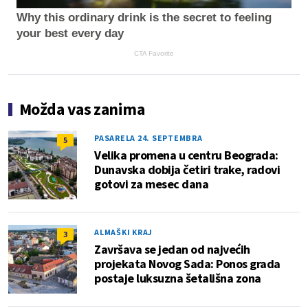
Why this ordinary drink is the secret to feeling
your best every day
CTA Favorite
Možda vas zanima
PASARELA 24. SEPTEMBRA
5
Velika promena u centru Beograda:
Dunavska dobija četiri trake, radovi
gotovi za mesec dana
ALMAŠKI KRAJ
3
Završava se jedan od najvećih
projekata Novog Sada: Ponos grada
postaje luksuzna šetališna zona