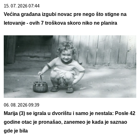
15. 07. 2026 07:44
Većina građana izgubi novac pre nego što stigne na
letovanje - ovih 7 troškova skoro niko ne planira
06. 08. 2026 09:39
Marija (3) se igrala u dvorištu i samo je nestala: Posle 42
godine otac je pronašao, zanemeo je kada je saznao
gde je bila