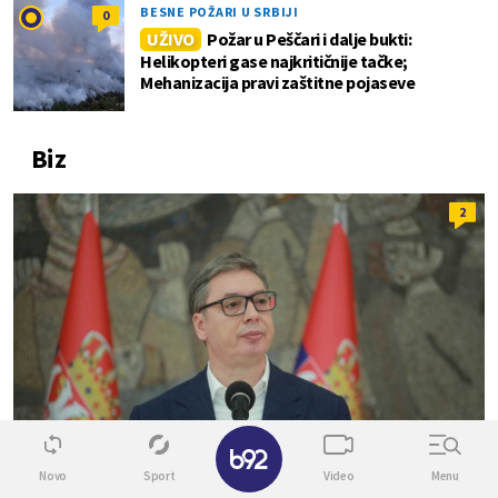
BESNE POŽARI U SRBIJI
0
UŽIVO
Požar u Peščari i dalje bukti:
Helikopteri gase najkritičnije tačke;
Mehanizacija pravi zaštitne pojaseve
Biz
2
✕
Novo
Sport
Video
Menu