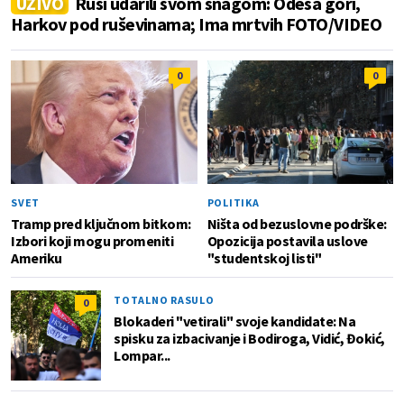
UŽIVO
Rusi udarili svom snagom: Odesa gori,
Harkov pod ruševinama; Ima mrtvih FOTO/VIDEO
0
0
SVET
POLITIKA
Tramp pred ključnom bitkom:
Ništa od bezuslovne podrške:
Izbori koji mogu promeniti
Opozicija postavila uslove
Ameriku
"studentskoj listi"
TOTALNO RASULO
0
Blokaderi "vetirali" svoje kandidate: Na
spisku za izbacivanje i Bodiroga, Vidić, Đokić,
Lompar...