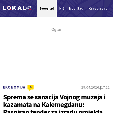
Beograd
Niš
Novi Sad
Kragujevac
Nova vest
EKONOMIJA
28.04.2026.
17:11
0
Sprema se sanacija Vojnog muzeja i
kazamata na Kalemegdanu:
Raspisan tender za izradu projekta