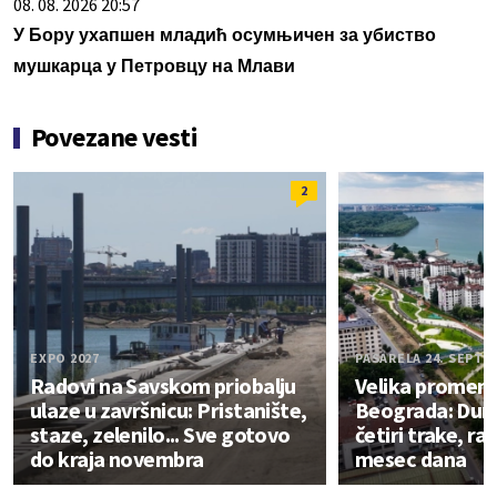
08. 08. 2026 20:57
У Бору ухапшен младић осумњичен за убиство
мушкарца у Петровцу на Млави
Povezane vesti
2
EXPO 2027
PASARELA 24. SEPT
Radovi na Savskom priobalju
Velika promena
ulaze u završnicu: Pristanište,
Beograda: Dun
staze, zelenilo... Sve gotovo
četiri trake, ra
do kraja novembra
mesec dana