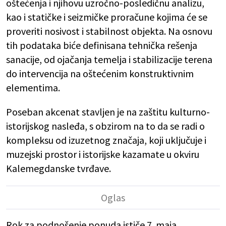
oštećenja i njihovu uzročno-posledičnu analizu,
kao i statičke i seizmičke proračune kojima će se
proveriti nosivost i stabilnost objekta. Na osnovu
tih podataka biće definisana tehnička rešenja
sanacije, od ojačanja temelja i stabilizacije terena
do intervencija na oštećenim konstruktivnim
elementima.
Poseban akcenat stavljen je na zaštitu kulturno-
istorijskog nasleđa, s obzirom na to da se radi o
kompleksu od izuzetnog značaja, koji uključuje i
muzejski prostor i istorijske kazamate u okviru
Kalemegdanske tvrđave.
Rok za podnošenje ponuda ističe 7. maja.