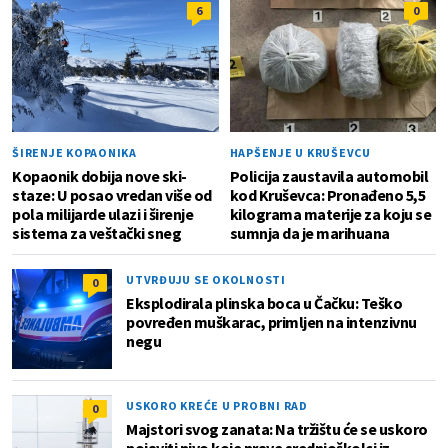
6
0
ŠIRENJE KOPAONIKA
HAPŠENJE U KRUŠEVCU
Kopaonik dobija nove ski-
Policija zaustavila automobil
staze: U posao vredan više od
kod Kruševca: Pronađeno 5,5
pola milijarde ulazi i širenje
kilograma materije za koju se
sistema za veštački sneg
sumnja da je marihuana
UTVRĐUJU SE OKOLNOSTI
0
Eksplodirala plinska boca u Čačku: Teško
povređen muškarac, primljen na intenzivnu
negu
USKORO KREĆE U PROBNI RAD
0
Majstori svog zanata: Na tržištu će se uskoro