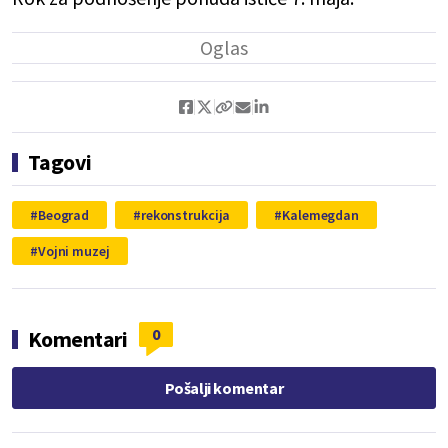
Tagovi
Beograd
rekonstrukcija
Kalemegdan
Vojni muzej
0
Komentari
Pošalji komentar