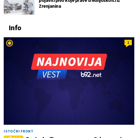
pojaviti pivo koje prave srednjoškolci iz
Zrenjanina
Info
1
ISTOČNI FRONT