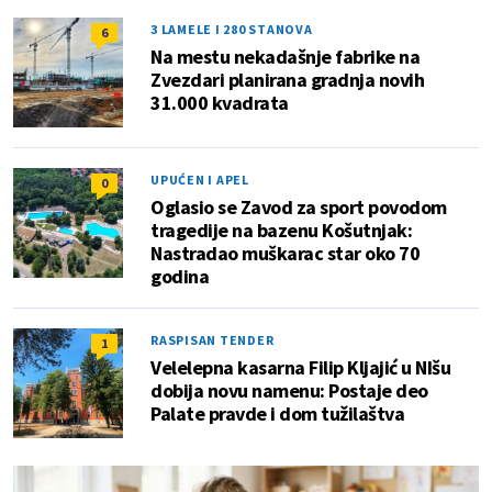
3 LAMELE I 280 STANOVA
6
Na mestu nekadašnje fabrike na
Zvezdari planirana gradnja novih
31.000 kvadrata
UPUĆEN I APEL
0
Oglasio se Zavod za sport povodom
tragedije na bazenu Košutnjak:
Nastradao muškarac star oko 70
godina
RASPISAN TENDER
1
Velelepna kasarna Filip Kljajić u NIšu
dobija novu namenu: Postaje deo
Palate pravde i dom tužilaštva