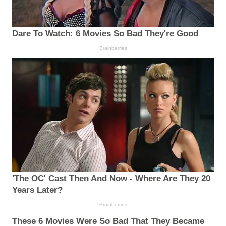
Dare To Watch: 6 Movies So Bad They're Good
Brainberries
'The OC' Cast Then And Now - Where Are They 20
Years Later?
Brainberries
These 6 Movies Were So Bad That They Became