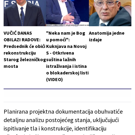
VUČIĆ DANAS
"Neka nam je Bog
Anatomija jedne
OBILAZI RADOVE:
u pomoći":
izdaje
Predsednik će obići
Kuknjava na Novoj
rekonstrukciju
S - Otkrivena
Starog železničkog
suština lažnih
mosta
istraživanja i istina
o blokaderskoj listi
(VIDEO)
Planirana projektna dokumentacija obuhvatiće
detaljnu analizu postojećeg stanja, uključujući
ispitivanje tla i konstrukcije, identifikaciju