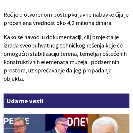
Reč je o otvorenom postupku javne nabavke čija je
procenjena vrednost oko 4,2 miliona dinara.
Kako se navodi u dokumentaciji, cilj projekta je
izrada sveobuhvatnog tehničkog rešenja koje će
omogućiti stabilizaciju terena, temelja i oštećenih
konstruktivnih elemenata muzeja i podzemnih
prostora, uz sprečavanje daljeg propadanja
objekta.
Udarne vesti