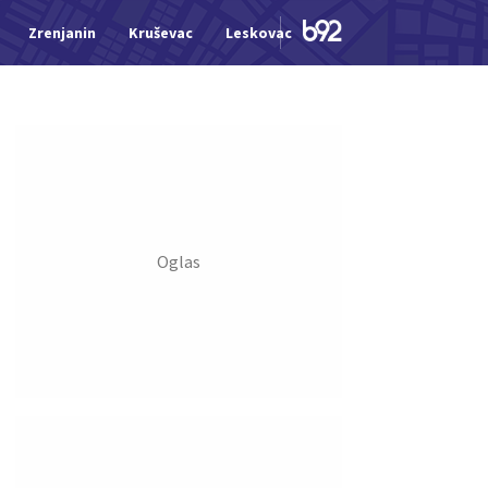
Zrenjanin
Kruševac
Leskovac
Jagodina
Šid