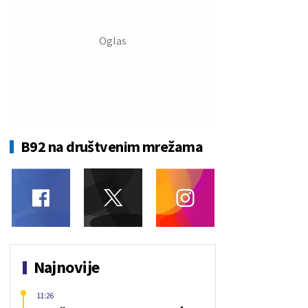
B92 na društvenim mrežama
Najnovije
11:26