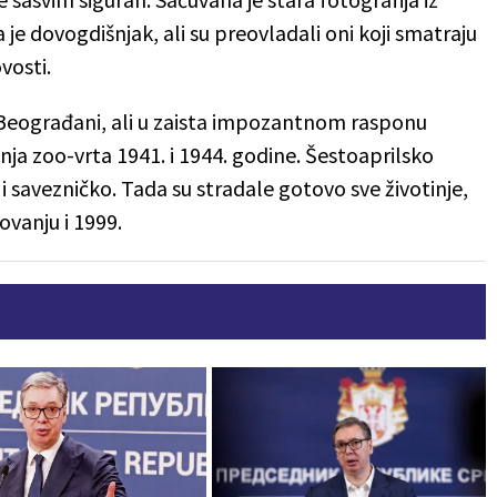
 je dovogdišnjak, ali su preovladali oni koji smatraju
vosti.
i Beograđani, ali u zaista impozantnom rasponu
anja zoo-vrta 1941. i 1944. godine. Šestoaprilsko
i savezničko. Tada su stradale gotovo sve životinje,
ovanju i 1999.