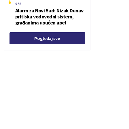
9:58
Alarm za Novi Sad: Nizak Dunav
pritiska vodovodni sistem,
građanima upućen apel
Pogledaj sve