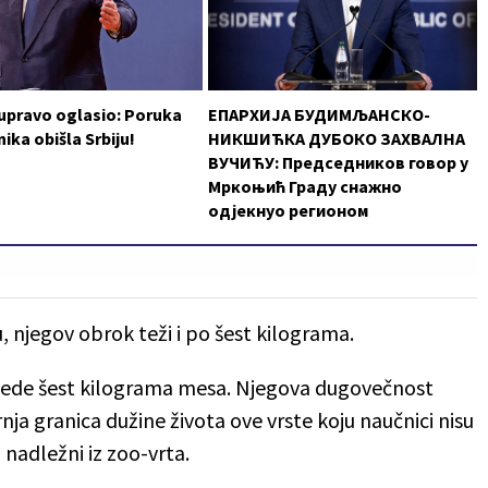
 upravo oglasio: Poruka
ЕПАРХИЈА БУДИМЉАНСКО-
ika obišla Srbiju!
НИКШИЋКА ДУБОКО ЗАХВАЛНА
ВУЧИЋУ: Председников говор у
Мркоњић Граду снажно
одјекнуо регионом
, njegov obrok teži i po šest kilograma.
ojede šest kilograma mesa. Njegova dugovečnost
ja granica dužine života ove vrste koju naučnici nisu
u nadležni iz zoo-vrta.