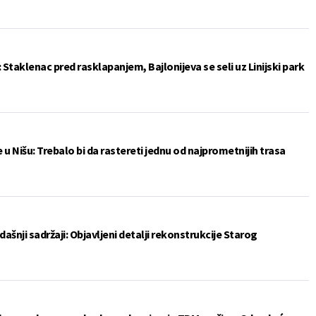
: Staklenac pred rasklapanjem, Bajlonijeva se seli uz Linijski park
u Nišu: Trebalo bi da rastereti jednu od najprometnijih trasa
šnji sadržaji: Objavljeni detalji rekonstrukcije Starog