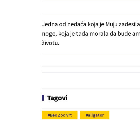
Jedna od nedaća koja je Muju zadesil
noge, koja je tada morala da bude amp
životu.
Tagovi
Beo Zoo vrt
aligator