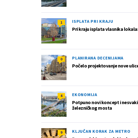
ISPLATA PRI KRAJU
1
Pri kraju isplata vlasnika lokala
PLANIRANA DECENIJAMA
0
Počelo projektovanje nove ulice 
EKONOMIJA
4
Potpuno novi koncept i nesvakida
železničkog mosta
KLJUČAN KORAK ZA METRO
9