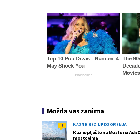
Top 10 Pop Divas - Number 4
The 90
May Shock You
Decade
Movie
Brainberries
Možda vas zanima
KAZNE BEZ UPOZORENJA
6
Kazne pljušte na Mostu na Adi: 
mostovima