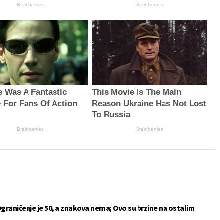
Brainberries
Brainberries
s Was A Fantastic
This Movie Is The Main
 For Fans Of Action
Reason Ukraine Has Not Lost
s
To Russia
Brainberries
Brainberries
Ograničenje je 50, a znakova nema; Ovo su brzine na ostalim