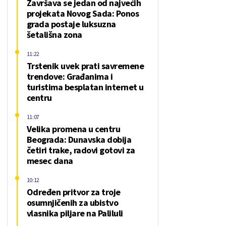
Završava se jedan od najvećih
projekata Novog Sada: Ponos
grada postaje luksuzna
šetališna zona
11:22
Trstenik uvek prati savremene
trendove: Građanima i
turistima besplatan internet u
centru
11:07
Velika promena u centru
Beograda: Dunavska dobija
četiri trake, radovi gotovi za
mesec dana
10:12
Određen pritvor za troje
osumnjičenih za ubistvo
vlasnika piljare na Paliluli