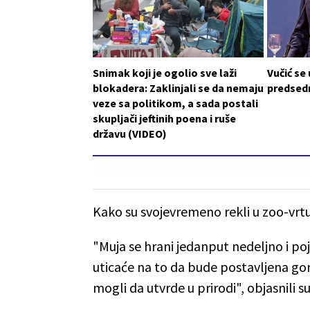
Snimak koji je ogolio sve laži
Vučić se
blokadera: Zaklinjali se da nemaju
predsedn
veze sa politikom, a sada postali
skupljači jeftinih poena i ruše
državu (VIDEO)
Kako su svojevremeno rekli u zoo-vrtu
"Muja se hrani jedanput nedeljno i p
uticaće na to da bude postavljena gorn
mogli da utvrde u prirodi", objasnili s