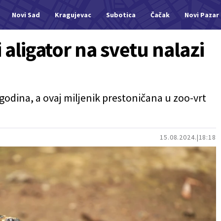
Novi Sad
Kragujevac
Subotica
Čačak
Novi Pazar
i aligator na svetu nalazi
godina, a ovaj miljenik prestoničana u zoo-vrt
15.08.2024.
18:18