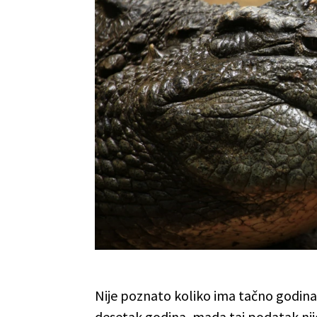
Nije poznato koliko ima tačno godina,
desetak godina, mada taj podatak nije 