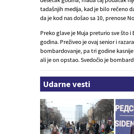
tadašnjih medija, kad je bilo rečeno da
da je kod nas došao sa 10, prenose No
Preko glave je Muja preturio sve što 
godina. Preživeo je ovaj senior i razar
bombardovanje, pa tri godine kasnije 
ali je on opstao. Svedočio je bombard
Udarne vesti