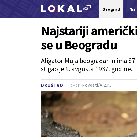
Beograd
Niš
Nova vest
Najstariji američk
se u Beogradu
Aligator Muja beograđanin ima 87 
stigao je 9. avgusta 1937. godine.
Izvor:
Novosti/A.Z.K.
DRUŠTVO