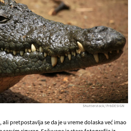
Shutterstock/ PrbDESIGN
 ali pretpostavlja se da je u vreme dolaska već imao
sasvim siguran. Sačuvana je stara fotografija iz