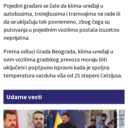
Pojedini građani se žale da klima-uređaji u
autobusima, trolejbusima i tramvajima ne rade ili
da se uključuju tek povremeno, zbog čega su
putovanja u pojedinim vozilima postala izuzetno
neprijatna.
Prema odluci Grada Beograda, klima-uređaji u
svim vozilima gradskog prevoza moraju biti
uključeni i poptpuno ispravni kada je spoljna
temperatura vazduha viša od 25 stepeni Celzijusa.
Udarne vesti