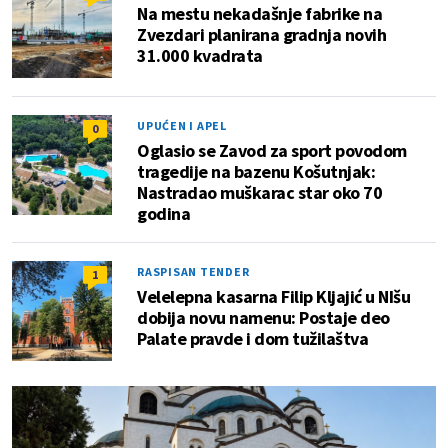
Na mestu nekadašnje fabrike na
Zvezdari planirana gradnja novih
31.000 kvadrata
UPUĆEN I APEL
0
Oglasio se Zavod za sport povodom
tragedije na bazenu Košutnjak:
Nastradao muškarac star oko 70
godina
RASPISAN TENDER
1
Velelepna kasarna Filip Kljajić u NIšu
dobija novu namenu: Postaje deo
Palate pravde i dom tužilaštva