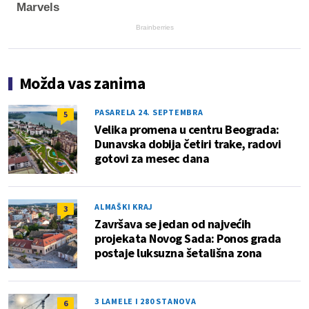
Marvels
Brainberries
Možda vas zanima
PASARELA 24. SEPTEMBRA
5
Velika promena u centru Beograda:
Dunavska dobija četiri trake, radovi
gotovi za mesec dana
ALMAŠKI KRAJ
3
Završava se jedan od najvećih
projekata Novog Sada: Ponos grada
postaje luksuzna šetališna zona
3 LAMELE I 280 STANOVA
6