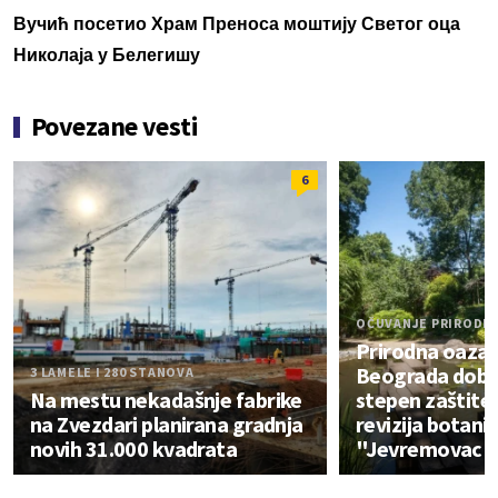
Вучић посетио Храм Преноса моштију Светог оца
Николаја у Белегишу
Povezane vesti
6
OČUVANJE PRIRODE
Prirodna oaza 
Beograda dobija
3 LAMELE I 280 STANOVA
Na mestu nekadašnje fabrike
stepen zaštite
na Zvezdari planirana gradnja
revizija botani
novih 31.000 kvadrata
"Jevremovac"