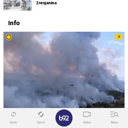
Zrenjanina
Info
0
✕
BESNE POŽARI U SRBIJI
Novo
Sport
Video
Menu
UŽIVO
Požar u Peščari i dalje bukti: Helikopteri