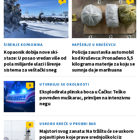
6
0
ŠIRENJE KOPAONIKA
HAPŠENJE U KRUŠEVCU
Kopaonik dobija nove ski-
Policija zaustavila automobil
staze: U posao vredan više od
kod Kruševca: Pronađeno 5,5
pola milijarde ulazi i širenje
kilograma materije za koju se
sistema za veštački sneg
sumnja da je marihuana
UTVRĐUJU SE OKOLNOSTI
0
Eksplodirala plinska boca u Čačku: Teško
povređen muškarac, primljen na intenzivnu
negu
USKORO KREĆE U PROBNI RAD
0
Majstori svog zanata: Na tržištu će se uskoro
pojaviti pivo koje prave srednjoškolci iz