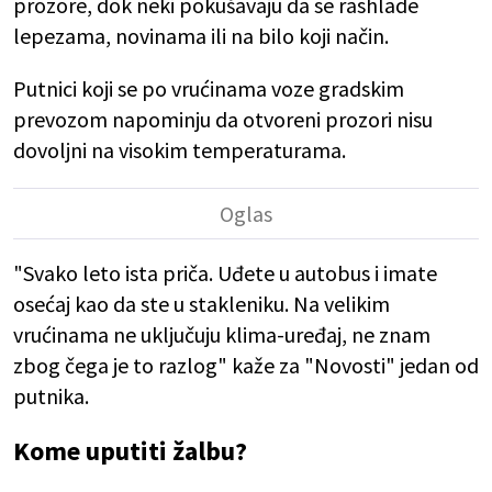
prozore, dok neki pokušavaju da se rashlade
lepezama, novinama ili na bilo koji način.
Putnici koji se po vrućinama voze gradskim
prevozom napominju da otvoreni prozori nisu
dovoljni na visokim temperaturama.
"Svako leto ista priča. Uđete u autobus i imate
osećaj kao da ste u stakleniku. Na velikim
vrućinama ne uključuju klima-uređaj, ne znam
zbog čega je to razlog" kaže za "Novosti" jedan od
putnika.
Kome uputiti žalbu?