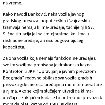
na vreme.
Kako navodi Banković, neka vozila javnog
gradskog prevoza, poput čeških i švajcarskih
tramvaja nemaju klima-uređaje, tačnije njih 97.
Slična situacija je i sa trolejbusima, koji imaju
rashladne uređaje, ali nisu odgovarajućeg
kapaciteta.
Za ona vozila koja nemaju funkcionlne uređaje u
svojim vozilima prepisana je drakonska kazna.
Kontrolori u JKP "Upravljanje javnim prevozom
Beograda" redovno obilaze sva vozila gradsih
prevoza gde mere sa uređajima mere temperature
u njima. Ako se kojim slučajem utvrdi da klima-
uređaj nije uključen kada je to potrebno, prevoznik
mora da plati kaznu od 150.000 dinara.