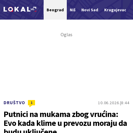
Beograd
Niš
Novi Sad
Kragujevac
Nova vest
DRUŠTVO
10.06.2026.
8:44
1
Putnici na mukama zbog vrućina:
Evo kada klime u prevozu moraju da
budu uključene