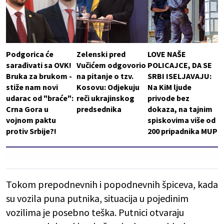
Podgorica će
Zelenski pred
LOVE NAŠE
sarađivati sa OVK!
Vučićem odgovorio
POLICAJCE, DA SE
Bruka za brukom -
na pitanje o tzv.
SRBI ISELJAVAJU:
stiže nam novi
Kosovu: Odjekuju
Na KiM ljude
udarac od "braće":
reči ukrajinskog
privode bez
Crna Gora u
predsednika
dokaza, na tajnim
vojnom paktu
spiskovima više od
protiv Srbije?!
200 pripadnika MUP
Tokom prepodnevnih i popodnevnih špiceva, kada
su vozila puna putnika, situacija u pojedinim
vozilima je posebno teška. Putnici otvaraju