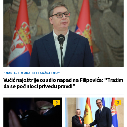
"NASILJE MORA BITI KAŽNJENO"
Vučić najoštrije osudio napad na Filipovića: "Tražim
da se počinioci privedu pravdi"
0
2