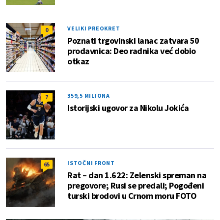
VELIKI PREOKRET
0
Poznati trgovinski lanac zatvara 50
prodavnica: Deo radnika već dobio
otkaz
359,5 MILIONA
7
Istorijski ugovor za Nikolu Jokića
ISTOČNI FRONT
65
Rat – dan 1.622: Zelenski spreman na
pregovore; Rusi se predali; Pogođeni
turski brodovi u Crnom moru FOTO