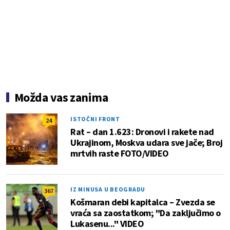
Možda vas zanima
ISTOČNI FRONT
24
Rat – dan 1.623: Dronovi i rakete nad
Ukrajinom, Moskva udara sve jače; Broj
mrtvih raste FOTO/VIDEO
IZ MINUSA U BEOGRADU
367
Košmaran debi kapitalca – Zvezda se
vraća sa zaostatkom; "Da zaključimo o
Lukasenu..." VIDEO