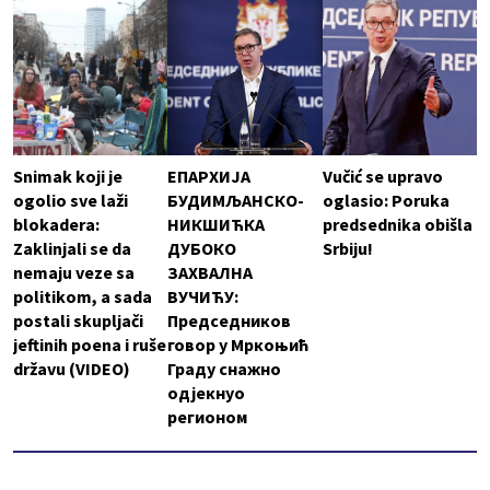
Snimak koji je
ЕПАРХИЈА
Vučić se upravo
ogolio sve laži
БУДИМЉАНСКО-
oglasio: Poruka
blokadera:
НИКШИЋКА
predsednika obišla
Zaklinjali se da
ДУБОКО
Srbiju!
nemaju veze sa
ЗАХВАЛНА
politikom, a sada
ВУЧИЋУ:
postali skupljači
Председников
jeftinih poena i ruše
говор у Мркоњић
državu (VIDEO)
Граду снажно
одјекнуо
регионом