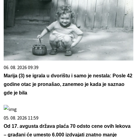
06. 08. 2026 09:39
Marija (3) se igrala u dvorištu i samo je nestala: Posle 42
godine otac je pronašao, zanemeo je kada je saznao
gde je bila
05. 08. 2026 11:59
Od 17. avgusta država plaća 70 odsto cene ovih lekova
– građani će umesto 6.000 izdvajati znatno manje