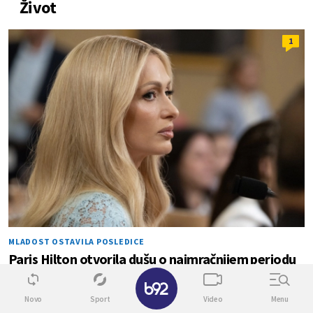
Život
1
MLADOST OSTAVILA POSLEDICE
Paris Hilton otvorila dušu o najmračnijem periodu
života: "Slava me je traumatizovala"
✕
Novo
Sport
Video
Menu