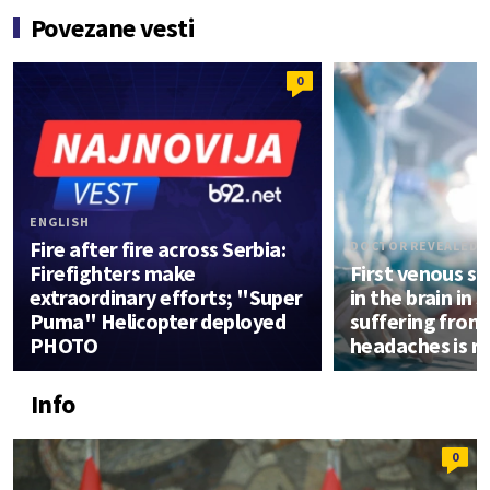
Povezane vesti
0
ENGLISH
Fire after fire across Serbia:
DOCTOR REVEALED D
Firefighters make
First venous s
extraordinary efforts; "Super
in the brain in 
Puma" Helicopter deployed
suffering from
PHOTO
headaches is r
Info
0