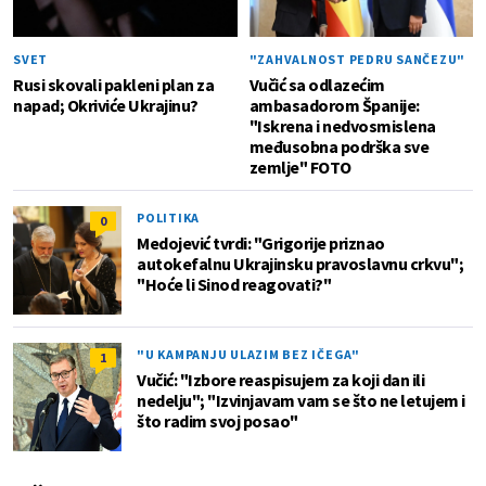
SVET
"ZAHVALNOST PEDRU SANČEZU"
Rusi skovali pakleni plan za
Vučić sa odlazećim
napad; Okriviće Ukrajinu?
ambasadorom Španije:
"Iskrena i nedvosmislena
međusobna podrška sve
zemlje" FOTO
POLITIKA
0
Medojević tvrdi: "Grigorije priznao
autokefalnu Ukrajinsku pravoslavnu crkvu";
"Hoće li Sinod reagovati?"
"U KAMPANJU ULAZIM BEZ IČEGA"
1
Vučić: "Izbore reaspisujem za koji dan ili
nedelju"; "Izvinjavam vam se što ne letujem i
što radim svoj posao"