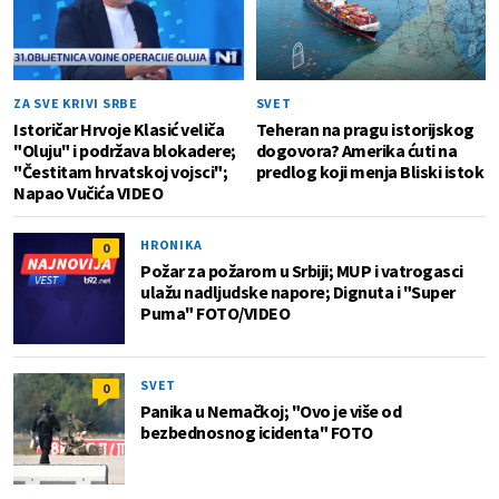
ZA SVE KRIVI SRBE
SVET
Istoričar Hrvoje Klasić veliča
Teheran na pragu istorijskog
"Oluju" i podržava blokadere;
dogovora? Amerika ćuti na
"Čestitam hrvatskoj vojsci";
predlog koji menja Bliski istok
Napao Vučića VIDEO
HRONIKA
0
Požar za požarom u Srbiji; MUP i vatrogasci
ulažu nadljudske napore; Dignuta i "Super
Puma" FOTO/VIDEO
SVET
0
Panika u Nemačkoj; "Ovo je više od
bezbednosnog icidenta" FOTO