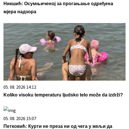
Никшић: Осумњиченој за прогањање одређена
мјера надзора
05. 08. 2026 14:12
Koliko visoku temperaturu ljudsko telo može da izdrži?
05. 08. 2026 15:07
Петковић: Курти не преза ни од чега у жељи да