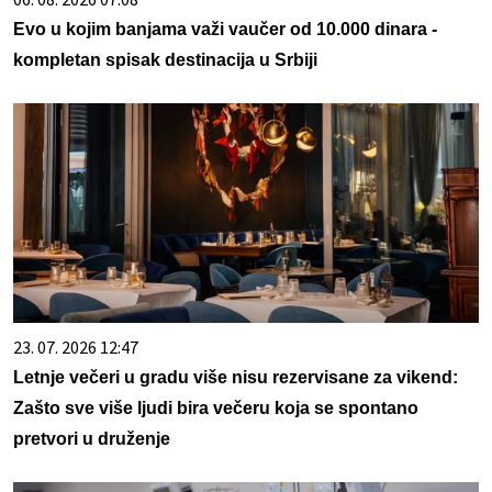
Evo u kojim banjama važi vaučer od 10.000 dinara -
kompletan spisak destinacija u Srbiji
23. 07. 2026 12:47
Letnje večeri u gradu više nisu rezervisane za vikend:
Zašto sve više ljudi bira večeru koja se spontano
pretvori u druženje