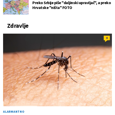
Preko Srbije piše "daljinski upravljač", a preko
Hrvatske "ništa" FOTO
Zdravlje
0
ALARMANTNO