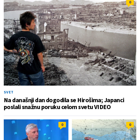
0
SVET
Na današnji dan dogodila se Hirošima; Japanci
poslali snažnu poruku celom svetu VIDEO
0
0