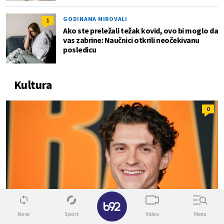
GODINAMA MIROVALI
1
Ako ste preležali težak kovid, ovo bi moglo da
vas zabrine: Naučnici otkrili neočekivanu
posledicu
Kultura
0
✕
Novo
Sport
Video
Menu