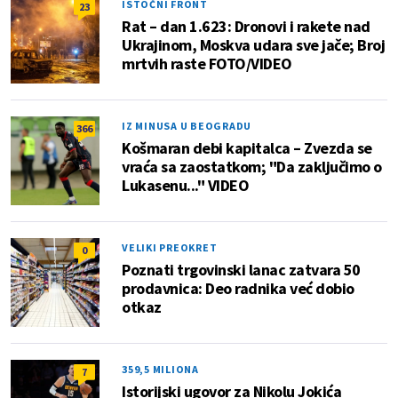
ISTOČNI FRONT
23
Rat – dan 1.623: Dronovi i rakete nad
Ukrajinom, Moskva udara sve jače; Broj
mrtvih raste FOTO/VIDEO
IZ MINUSA U BEOGRADU
366
Košmaran debi kapitalca – Zvezda se
vraća sa zaostatkom; "Da zaključimo o
Lukasenu..." VIDEO
VELIKI PREOKRET
0
Poznati trgovinski lanac zatvara 50
prodavnica: Deo radnika već dobio
otkaz
359,5 MILIONA
7
Istorijski ugovor za Nikolu Jokića