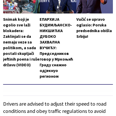
Snimak koji je
ЕПАРХИЈА
Vučić se upravo
ogolio sve laži
БУДИМЉАНСКО-
oglasio: Poruka
blokadera:
НИКШИЋКА
predsednika obišla
Zaklinjali se da
ДУБОКО
Srbiju!
nemaju veze sa
ЗАХВАЛНА
politikom, a sada
ВУЧИЋУ:
postali skupljači
Председников
jeftinih poena i ruše
говор у Мркоњић
državu (VIDEO)
Граду снажно
одјекнуо
регионом
Drivers are advised to adjust their speed to road
conditions and obey traffic regulations to avoid