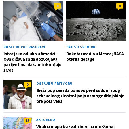
0
8
POSLE BURNE RASPRAVE
HAOS U SVEMIRU
Istorijska odluka u Americi:
Raketa udarila u Mesec; NASA
Ova država sada dozvoljava
otkrila detalje
pacijentima da sami okončaju
život
OSTAJE U PRITVORU
0
Bivša pop zvezda ponovo pred sudom zbog
seksualnog zlostavljanja osmogodišnjakinje
pre pola veka
AKTUELNO
15
Viralna mapa izazvala buru na mrežama: