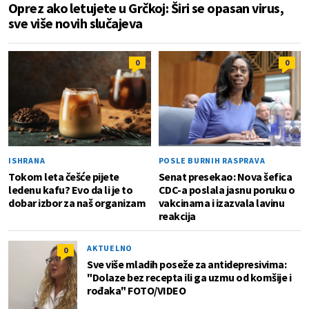
Oprez ako letujete u Grčkoj: Širi se opasan virus,
sve više novih slučajeva
0
0
ISHRANA
POSLE BURNIH RASPRAVA
Tokom leta češće pijete
Senat presekao: Nova šefica
ledenu kafu? Evo da li je to
CDC-a poslala jasnu poruku o
dobar izbor za naš organizam
vakcinama i izazvala lavinu
reakcija
AKTUELNO
0
Sve više mladih poseže za antidepresivima:
"Dolaze bez recepta ili ga uzmu od komšije i
rođaka" FOTO/VIDEO