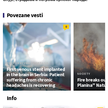
Povezane vesti
0
DOCTOR REVEALED DETAILS
First venous stent implanted
in the brain in Serbia: Patient
SOCIETY
suffering from chronic
Fire breaks out
headaches is recovering
Planina" Natur
Info