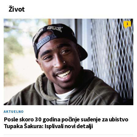
Život
1
AKTUELNO
Posle skoro 30 godina počinje suđenje za ubistvo
Tupaka Šakura: Isplivali novi detalji