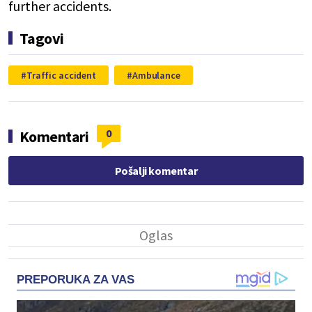
further accidents.
Tagovi
Traffic accident
Ambulance
0
Komentari
Pošalji komentar
PREPORUKA ZA VAS