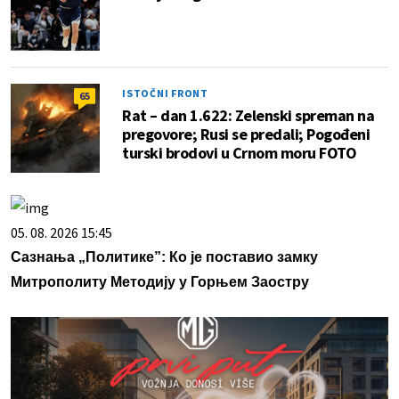
ISTOČNI FRONT
65
Rat – dan 1.622: Zelenski spreman na
pregovore; Rusi se predali; Pogođeni
turski brodovi u Crnom moru FOTO
05. 08. 2026 15:45
Сазнања „Политике”: Ко је поставио замку
Митрополиту Методију у Горњем Заостру