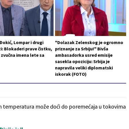
 Đokić, Lompar i drugi
"Dolazak Zelenskog je ogromno
i: Blokaderi prave čistku,
priznanje za Srbiju!" Bivša
 zvučna imena lete sa
ambasadorka usred emisije
sasekla opoziciju: Srbija je
napravila veliki diplomatski
iskorak (FOTO)
ih temperatura može doći do poremećaja u tokovima