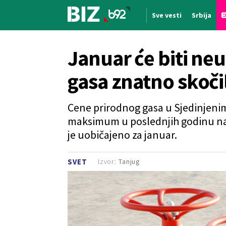
Sve vesti
Srbija
Nova vest
Januar će biti ne
gasa znatno skoči
Cene prirodnog gasa u Sjedinjeni
maksimum u poslednjih godinu nak
je uobičajeno za januar.
Izvor:
Tanjug
SVET