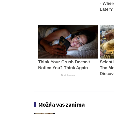
- Wher
Later?
Think Your Crush Doesn't
Scient
Notice You? Think Again
The Mo
Discov
Brainberries
Možda vas zanima