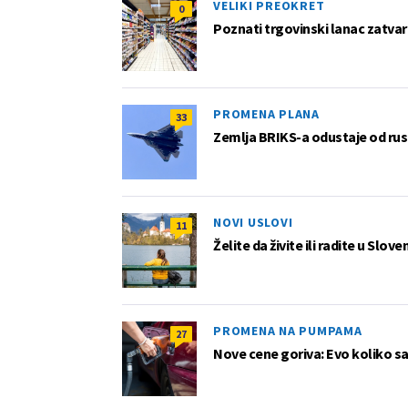
VELIKI PREOKRET
0
Poznati trgovinski lanac zatvar
PROMENA PLANA
33
Zemlja BRIKS-a odustaje od rus
NOVI USLOVI
11
Želite da živite ili radite u Slov
PROMENA NA PUMPAMA
27
Nove cene goriva: Evo koliko sad