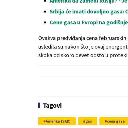
Amerika da zameni Rusiju? "Jef
Srbija će imati dovoljno gasa: 
Cene gasa u Evropi na godiš
Ovakva predviđanja cena februarskih fj
usledila su nakon što je ovaj energen
skoka od skoro devet odsto u proteklo
Tagovi
Amerika (SAD)
gas
cena gasa