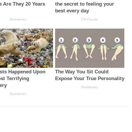
e Are They 20 Years
the secret to feeling your
best every day
Brainberries
CTA Favorite
ists Happened Upon
The Way You Sit Could
st Terrifying
Expose Your True Personality
ery
Brainberries
Brainberries