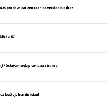
a 50 prodavnica: Deo radnika već dobio otkaz
kih Su-57
eniji? Država menja pravila za strance
a koštaju benzin i dizel