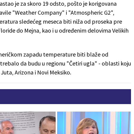
astao je za skoro 19 odsto, pošto je korigovana
javile "Weather Company" i "Atmospheric G2",
ratura sledećeg meseca biti niža od proseka pre
Floride do Mejna, kao i u određenim delovima Velikih
američkom zapadu temperature biti blaže od
trebalo da budu u regionu "Četiri ugla" - oblasti koju
Juta, Arizona i Novi Meksiko.