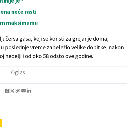
tinije je"
Cena neće rasti
njem maksimumu
učersa gasa, koji se koristi za grejanje doma,
t u poslednje vreme zabeležio velike dobitke, nakon
j nedelji i od oko 58 odsto ove godine.