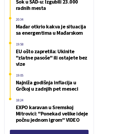
Šok u SAD-u: Izgubili 23.000
radnih mesta
20:34
Mađar otkrio kakva je situacija
sa energentima u Mađarskom
19:58
EU ošto zapretila: Ukinite
"zlatne pasoše" ili ostajete bez
vize
19:05
Najniža godišnja inflacija u
Grčkoj u zadnjih pet meseci
18:24
EXPO karavan u Sremskoj
Mitrovici: "Ponekad velike ideje
počnu jednom igrom" VIDEO