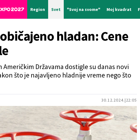
Region
Svet
"Svoj na svome"
Moj kvadrat
uobičajeno hladan: Cene
le
m Američkim Državama dostigle su danas novi
on što je najavljeno hladnije vreme nego što
30.12.2024.
22:05