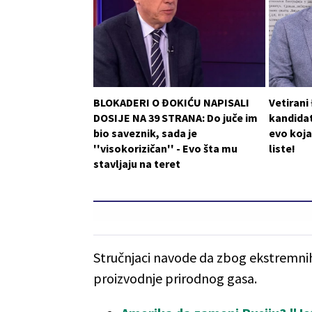
BLOKADERI O ĐOKIĆU NAPISALI
Vetirani
DOSIJE NA 39 STRANA: Do juče im
kandidat
bio saveznik, sada je
evo koja
''visokorizičan'' - Evo šta mu
liste!
stavljaju na teret
Stručnjaci navode da zbog ekstremn
proizvodnje prirodnog gasa.