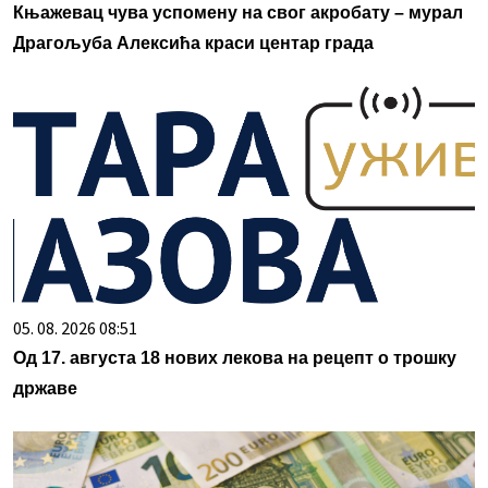
Књажевац чува успомену на свог акробату – мурал
Драгoљуба Алексића краси центар града
05. 08. 2026 08:51
Од 17. августа 18 нових лекова на рецепт о трошку
државе