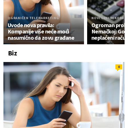
OGRANIČEN TELEMARKETING
NOVI CRNI REKORD
Uvode nova pravila:
Ogroman prob
Kompanije više neće moći
Nemačkoj: Gomi
nasumično da zovu građane
neplaćeni račun
Biz
0