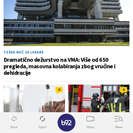
TEŠKA NOĆ ZA LEKARE
Dramatično dežurstvo na VMA: Više od 650
pregleda, masovna kolabiranja zbog vrućine i
dehidracije
0
0
✕
Novo
Sport
Video
Menu
SNABDEVANJE IPAK STABILNO
POŽAR LOKALIZOVAN