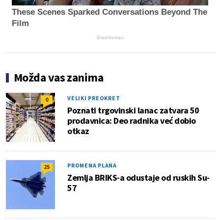
These Scenes Sparked Conversations Beyond The
Film
Brainberries
Možda vas zanima
VELIKI PREOKRET
0
Poznati trgovinski lanac zatvara 50
prodavnica: Deo radnika već dobio
otkaz
PROMENA PLANA
25
Zemlja BRIKS-a odustaje od ruskih Su-
57