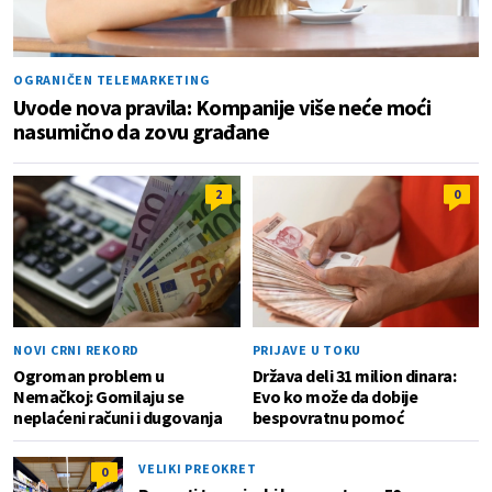
OGRANIČEN TELEMARKETING
Uvode nova pravila: Kompanije više neće moći
nasumično da zovu građane
2
0
NOVI CRNI REKORD
PRIJAVE U TOKU
Ogroman problem u
Država deli 31 milion dinara:
Nemačkoj: Gomilaju se
Evo ko može da dobije
neplaćeni računi i dugovanja
bespovratnu pomoć
VELIKI PREOKRET
0