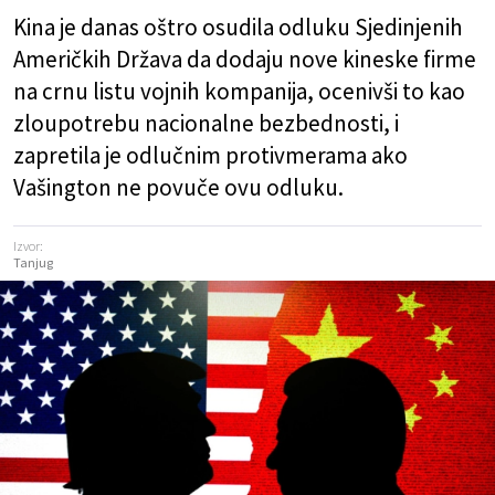
Kina je danas oštro osudila odluku Sjedinjenih
Američkih Država da dodaju nove kineske firme
na crnu listu vojnih kompanija, ocenivši to kao
zloupotrebu nacionalne bezbednosti, i
zapretila je odlučnim protivmerama ako
Vašington ne povuče ovu odluku.
Izvor:
Tanjug