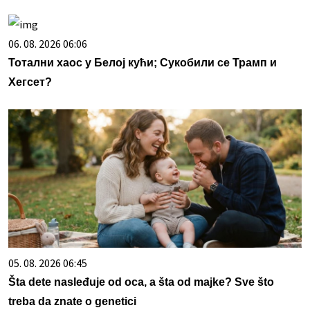
06. 08. 2026 06:06
Тотални хаос у Белој кући; Сукобили се Трамп и
Хегсет?
05. 08. 2026 06:45
Šta dete nasleđuje od oca, a šta od majke? Sve što
treba da znate o genetici