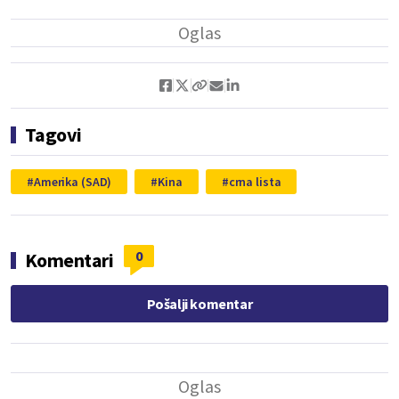
Tagovi
Amerika (SAD)
Kina
crna lista
0
Komentari
Pošalji komentar