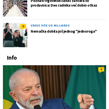
Poznati trgovinski lanac zatvara 50
prodavnica: Deo radnika već dobio otkaz
VREDE VIŠE OD MILIJARDU
0
Nemačka dobila još jednog "jednoroga"
Info
0