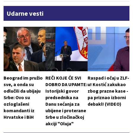
Udarne vesti
Beograd im pružio
REČI KOJE ĆE SVI
Raspad i očaj u ZLF-
sve, a onda su
DOBRO DA UPAMTE:
u! Kostić zakukao
odlučili da ubijaju
Istorijski govor
zbog prazne kase -
Srbe: Ovo su
predsednika na
pa priznao izborni
ozloglašeni
Danu sećanja za
debakl! (VIDEO)
komandanti iz
ubijene i proterane
Hrvatske i BiH
Srbe u zločinačkoj
akciji "Oluja"