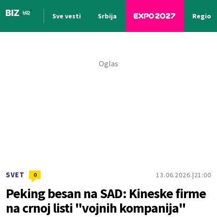
Sve vesti
Srbija
Region
Nova vest
SVET
13.06.2026.
21:00
0
Peking besan na SAD: Kineske firme
na crnoj listi "vojnih kompanija"