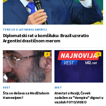
TENZIJE U LATINSKOJ AMERICI
Diplomatski rat u komšiluku: Brazil uzvratio
Argentini drastičnom merom
0
0
SVET
SVET
Šta se dešava sa Modžtabom
Atentat u Rusiji; Čovek
Hamneijem?
zadužen za "Vampira" dignut u
vazduh FOTO/VIDEO