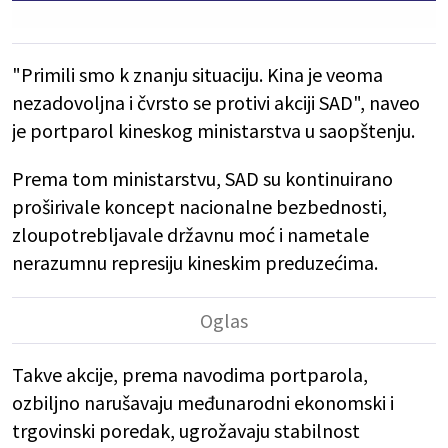
"Primili smo k znanju situaciju. Kina je veoma
nezadovoljna i čvrsto se protivi akciji SAD", naveo
je portparol kineskog ministarstva u saopštenju.
Prema tom ministarstvu, SAD su kontinuirano
proširivale koncept nacionalne bezbednosti,
zloupotrebljavale državnu moć i nametale
nerazumnu represiju kineskim preduzećima.
Takve akcije, prema navodima portparola,
ozbiljno narušavaju međunarodni ekonomski i
trgovinski poredak, ugrožavaju stabilnost