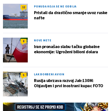
PONUDA KOJA SE NE ODBIJA
12
Pristali da drastično smanje uvoz ruske
nafte
NOVE METE
8
Iran pronašao slabu tačku globalne
ekonomije: Ugroženi bilioni dolara
LAK BORBENI AVION
5
Rusija ubrzava razvoj Jak-130M:
Objavljen i prvi inostrani kupac FOTO