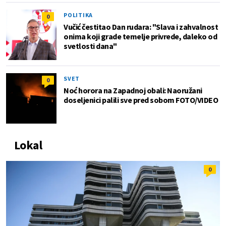
POLITIKA
0
Vučić čestitao Dan rudara: "Slava i zahvalnost
onima koji grade temelje privrede, daleko od
svetlosti dana"
SVET
0
Noć horora na Zapadnoj obali: Naoružani
doseljenici palili sve pred sobom FOTO/VIDEO
Lokal
0