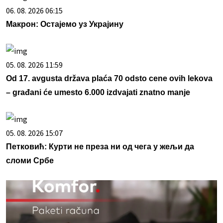
06. 08. 2026 06:15
Макрон: Остајемо уз Украјину
05. 08. 2026 11:59
Od 17. avgusta država plaća 70 odsto cene ovih lekova
– građani će umesto 6.000 izdvajati znatno manje
05. 08. 2026 15:07
Петковић: Курти не преза ни од чега у жељи да
сломи Србе