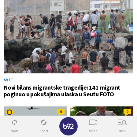
SVET
Novi bilans migrantske tragedije: 141 migrant
poginuo u pokušajima ulaska u Seutu FOTO
0
0
✕
Novo
Sport
Video
Menu