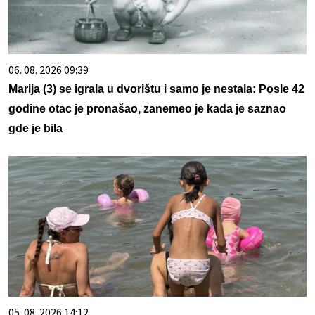
06. 08. 2026 09:39
Marija (3) se igrala u dvorištu i samo je nestala: Posle 42
godine otac je pronašao, zanemeo je kada je saznao
gde je bila
05. 08. 2026 14:12