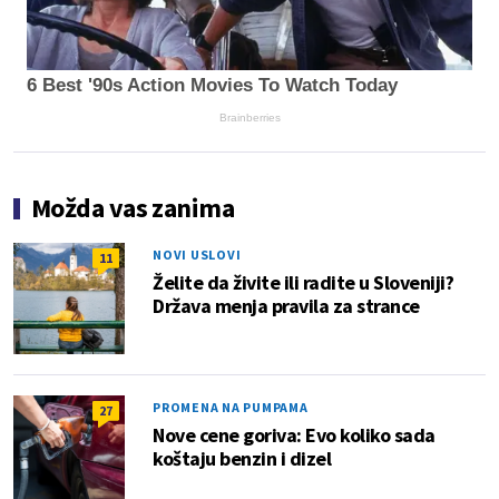
6 Best '90s Action Movies To Watch Today
Brainberries
Možda vas zanima
NOVI USLOVI
11
Želite da živite ili radite u Sloveniji?
Država menja pravila za strance
PROMENA NA PUMPAMA
27
Nove cene goriva: Evo koliko sada
koštaju benzin i dizel