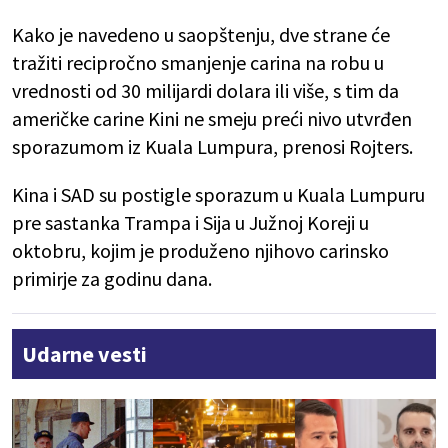
Kako je navedeno u saopštenju, dve strane će
tražiti recipročno smanjenje carina na robu u
vrednosti od 30 milijardi dolara ili više, s tim da
američke carine Kini ne smeju preći nivo utvrđen
sporazumom iz Kuala Lumpura, prenosi Rojters.
Kina i SAD su postigle sporazum u Kuala Lumpuru
pre sastanka Trampa i Sija u Južnoj Koreji u
oktobru, kojim je produženo njihovo carinsko
primirje za godinu dana.
Udarne vesti