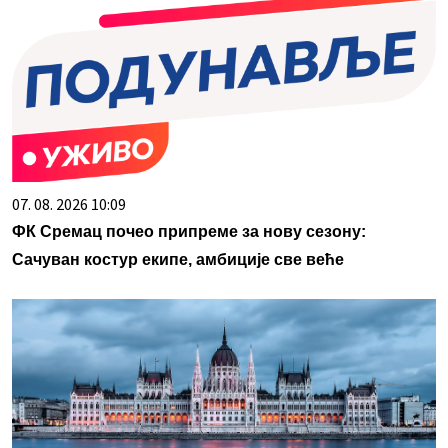
07. 08. 2026 10:09
ФК Сремац почео припреме за нову сезону:
Сачуван костур екипе, амбиције све веће