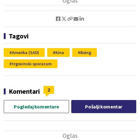
Tagovi
Amerika (SAD)
Kina
Boing
trgovinski sporazum
2
Komentari
Pogledaj komentare
Pošalji komentar