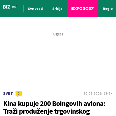
Sve vesti
Srbija
Region
Nova vest
SVET
20.05.2026.
19:54
2
Kina kupuje 200 Boingovih aviona:
Traži produženje trgovinskog