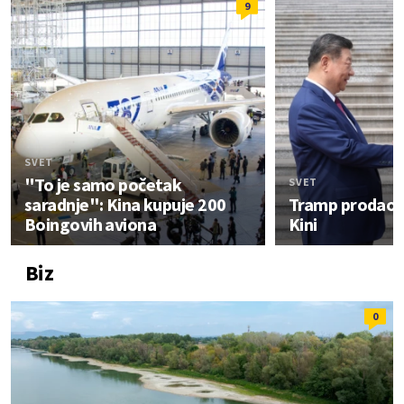
9
SVET
"To je samo početak
SVET
saradnje": Kina kupuje 200
Tramp prodao 
Boingovih aviona
Kini
Biz
0