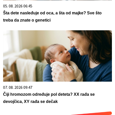
05. 08. 2026 06:45
Šta dete nasleđuje od oca, a šta od majke? Sve što
treba da znate o genetici
07. 08. 2026 09:47
Čiji hromozom određuje pol deteta? XX rađa se
devojčica, XY rađa se dečak