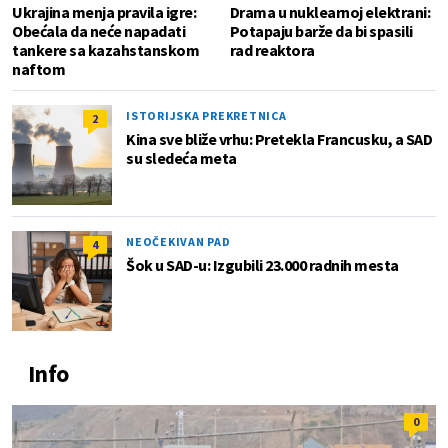
Ukrajina menja pravila igre:
Drama u nuklearnoj elektrani:
Obećala da neće napadati
Potapaju barže da bi spasili
tankere sa kazahstanskom
rad reaktora
naftom
ISTORIJSKA PREKRETNICA
2
Kina sve bliže vrhu: Pretekla Francusku, a SAD
su sledeća meta
NEOČEKIVAN PAD
4
Šok u SAD-u: Izgubili 23.000 radnih mesta
Info
0