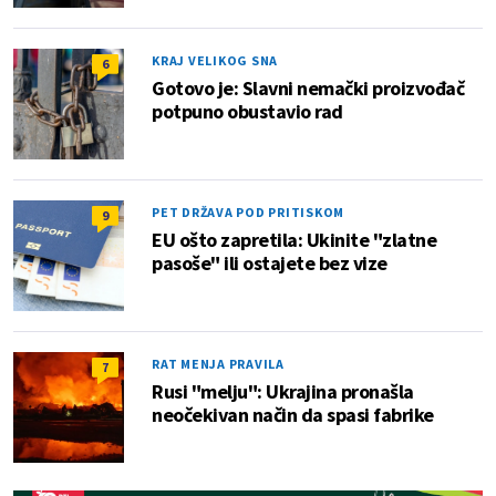
KRAJ VELIKOG SNA
6
Gotovo je: Slavni nemački proizvođač
potpuno obustavio rad
PET DRŽAVA POD PRITISKOM
9
EU ošto zapretila: Ukinite "zlatne
pasoše" ili ostajete bez vize
RAT MENJA PRAVILA
7
Rusi "melju": Ukrajina pronašla
neočekivan način da spasi fabrike