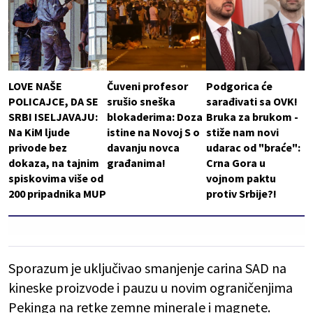
LOVE NAŠE
Čuveni profesor
Podgorica će
POLICAJCE, DA SE
srušio sneška
sarađivati sa OVK!
SRBI ISELJAVAJU:
blokaderima: Doza
Bruka za brukom -
Na KiM ljude
istine na Novoj S o
stiže nam novi
privode bez
davanju novca
udarac od "braće":
dokaza, na tajnim
građanima!
Crna Gora u
spiskovima više od
vojnom paktu
200 pripadnika MUP
protiv Srbije?!
Sporazum je uključivao smanjenje carina SAD na
kineske proizvode i pauzu u novim ograničenjima
Pekinga na retke zemne minerale i magnete.