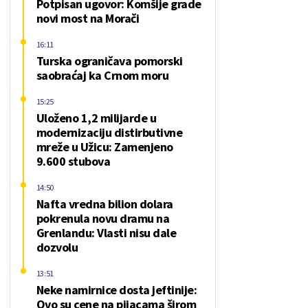
Potpisan ugovor: Komšije grade
novi most na Morači
16:11
Turska ograničava pomorski
saobraćaj ka Crnom moru
15:25
Uloženo 1,2 milijarde u
modernizaciju distirbutivne
mreže u Užicu: Zamenjeno
9.600 stubova
14:50
Nafta vredna bilion dolara
pokrenula novu dramu na
Grenlandu: Vlasti nisu dale
dozvolu
13:51
Neke namirnice dosta jeftinije:
Ovo su cene na pijacama širom