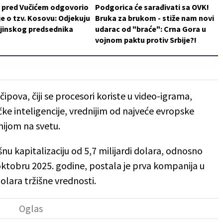
i pred Vučićem odgovorio
Podgorica će sarađivati sa OVK!
je o tzv. Kosovu: Odjekuju
Bruka za brukom - stiže nam novi
ajinskog predsednika
udarac od "braće": Crna Gora u
vojnom paktu protiv Srbije?!
ipova, čiji se procesori koriste u video-igrama,
e inteligencije, vrednijim od najveće evropske
ijom na svetu.
šnu kapitalizaciju od 5,7 milijardi dolara, odnosno
 oktobru 2025. godine, postala je prva kompanija u
 dolara tržišne vrednosti.