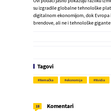
Ovi podaci jasno pokazuju razliku i
su izgradile globalne tehnološke pla
digitalnom ekonomijom, dok Evropa i d
brendove, ali ne i tehnološke gigante 
Tagovi
Nemačka
ekonomija
Nvidia
Komentari
18