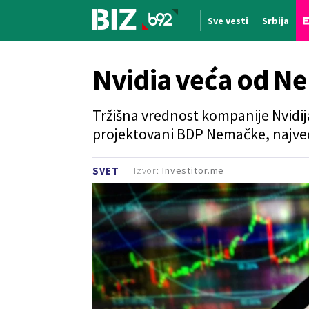
Sve vesti
Srbija
Nova vest
Nvidia veća od N
Tržišna vrednost kompanije Nvidija 
projektovani BDP Nemačke, najve
Izvor:
Investitor.me
SVET