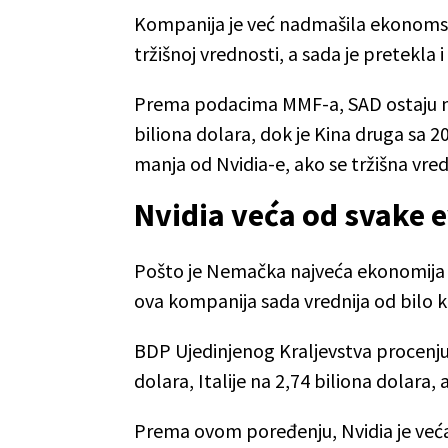
Kompanija je već nadmašila ekonomsku
tržišnoj vrednosti, a sada je pretekla
Prema podacima MMF-a, SAD ostaju n
biliona dolara, dok je Kina druga sa 20
manja od Nvidia-e, ako se tržišna vr
Nvidia veća od svake 
Pošto je Nemačka najveća ekonomija u E
ova kompanija sada vrednija od bilo 
BDP Ujedinjenog Kraljevstva procenjuj
dolara, Italije na 2,74 biliona dolara, 
Prema ovom poređenju, Nvidia je ve