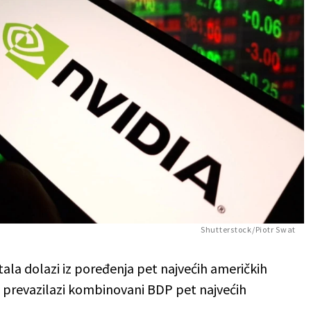
Shutterstock/Piotr Swat
tala dolazi iz poređenja pet najvećih američkih
 prevazilazi kombinovani BDP pet najvećih