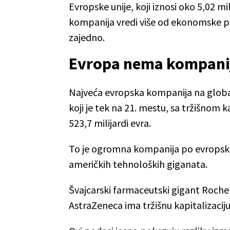
Evropske unije, koji iznosi oko 5,02 m
kompanija vredi više od ekonomske pr
zajedno.
Evropa nema kompanij
Najveća evropska kompanija na global
koji je tek na 21. mestu, sa tržišnom 
523,7 milijardi evra.
To je ogromna kompanija po evropski
američkih tehnoloških giganata.
Švajcarski farmaceutski gigant Roche 
AstraZeneca ima tržišnu kapitalizaciju