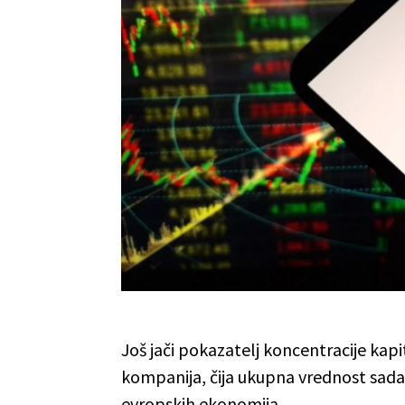
Još jači pokazatelj koncentracije kapi
kompanija, čija ukupna vrednost sada
evropskih ekonomija.