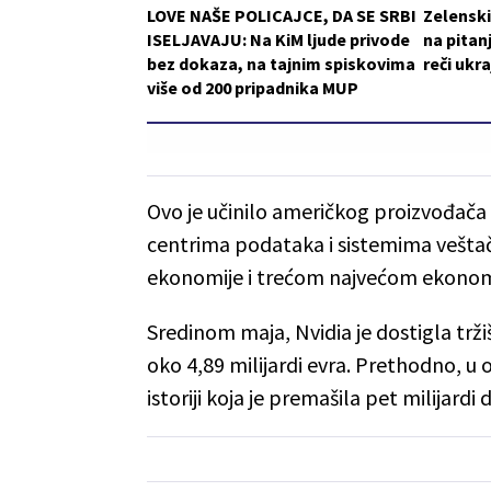
LOVE NAŠE POLICAJCE, DA SE SRBI
Zelensk
ISELJAVAJU: Na KiM ljude privode
na pitan
bez dokaza, na tajnim spiskovima
reči ukr
više od 200 pripadnika MUP
Ovo je učinilo američkog proizvođača č
centrima podataka i sistemima veštačk
ekonomije i trećom najvećom ekonom
Sredinom maja, Nvidia je dostigla trži
oko 4,89 milijardi evra. Prethodno, u
istoriji koja je premašila pet milijardi