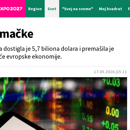
Region
Svet
"Svoj na svome"
Moj kvadrat
emačke
dostigla je 5,7 biliona dolara i premašila je
će evropske ekonomije.
17.05.2026.
15:11