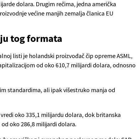
ilijarde dolara. Drugim rečima, jedna američka
oizvodnje većine manjih zemalja članica EU
u tog formata
noj listi je holandski proizvođač čip opreme ASML,
kapitalizacijom od oko 610,7 milijardi dolara, odnosno
m standardima, ali ipak višestruko manja od
vredi oko 335,1 milijardu dolara, dok britanska
 od oko 286,8 milijardi dolara.