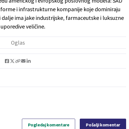
zmeđu američkog i evropskog poslovnog modela: SAD
tforme i infrastrukturne kompanije koje dominiraju
alje ima jake industrijske, farmaceutske i luksuzne
uporedive veličine.
Pogledaj komentare
Pošalji komentar