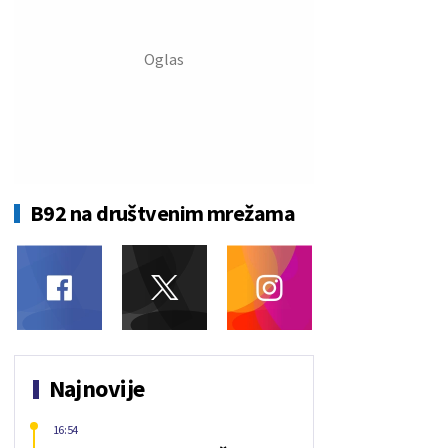
B92 na društvenim mrežama
Najnovije
16:54