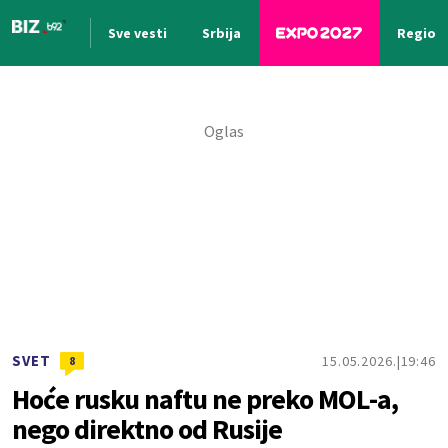
Sve vesti
Srbija
Region
Nova vest
SVET
15.05.2026.
19:46
8
Hoće rusku naftu ne preko MOL-a,
nego direktno od Rusije