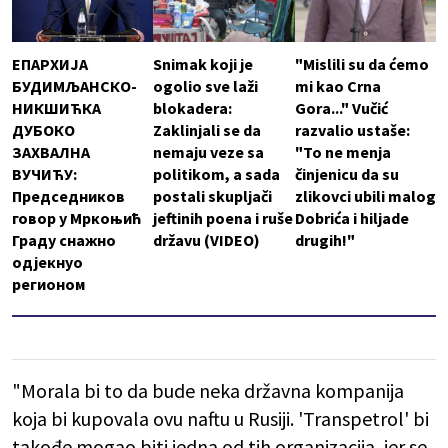
ЕПАРХИЈА
Snimak koji je
"Mislili su da ćemo
БУДИМЉАНСКО-
ogolio sve laži
mi kao Crna
НИКШИЋКА
blokadera:
Gora..." Vučić
ДУБОКО
Zaklinjali se da
razvalio ustaše:
ЗАХВАЛНА
nemaju veze sa
"To ne menja
ВУЧИЋУ:
politikom, a sada
činjenicu da su
Председников
postali skupljači
zlikovci ubili malog
говор у Мркоњић
jeftinih poena i ruše
Dobrića i hiljade
Граду снажно
državu (VIDEO)
drugih!"
одјекнуо
регионом
"Morala bi to da bude neka državna kompanija
koja bi kupovala ovu naftu u Rusiji. 'Transpetrol' bi
takođe mogao biti jedna od tih organizacija, jer se