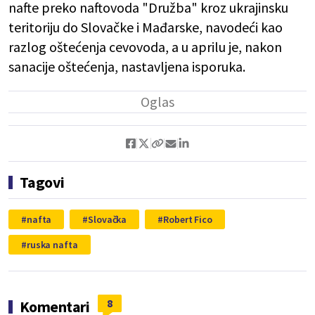
nafte preko naftovoda "Družba" kroz ukrajinsku
teritoriju do Slovačke i Mađarske, navodeći kao
razlog oštećenja cevovoda, a u aprilu je, nakon
sanacije oštećenja, nastavljena isporuka.
Tagovi
nafta
Slovačka
Robert Fico
ruska nafta
8
Komentari