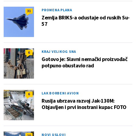
PROMENA PLANA
31
Zemlja BRIKS-a odustaje od ruskih Su-
57
KRAJ VELIKOG SNA
6
Gotovo je: Slavni nemački proizvođač
potpuno obustavio rad
LAK BORBENI AVION
6
Rusija ubrzava razvoj Jak-130M:
Objavljen i prvi inostrani kupac FOTO
NOVI USLOVI
10