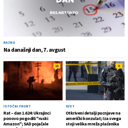
RAZNO
Na današnji dan, 7. avgust
15
0
ISTOČNI FRONT
SVET
Rat – dan 1.624: Ukrajinci
Otkriveni detalji pucnjave na
ponovo pogodili "ruski
američki konzulat; Iza svega
Amazon"; SAD pojačale
stoji velika mreža plaćenika