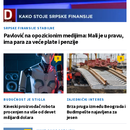
SRPSKE FINANSIJE STABILNE
Pavlović na opozicionim medijima: Mali je u pravu,
ima para za veće plate i penzije
0
0
BUDUĆNOST JE STIGLA
ZAJEDNIČKI INTERES
Kineski proizvođač robota
Brza pruga između Beograda i
procenjen na više od devet
Budimpešte najavljena za
milijardi dolara
jesen