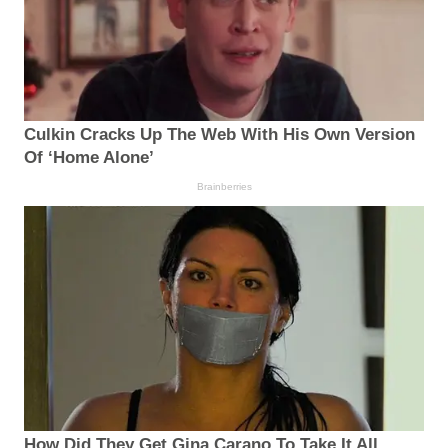
Culkin Cracks Up The Web With His Own Version
Of ‘Home Alone’
Brainberries
How Did They Get Gina Carano To Take It All