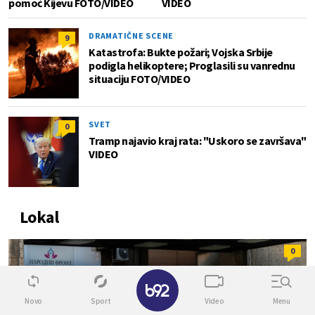
pomoć Kijevu FOTO/VIDEO
VIDEO
DRAMATIČNE SCENE
9
Katastrofa: Bukte požari; Vojska Srbije
podigla helikoptere; Proglasili su vanrednu
situaciju FOTO/VIDEO
SVET
0
Tramp najavio kraj rata: "Uskoro se završava"
VIDEO
Lokal
0
✕
Novo
Sport
Video
Menu