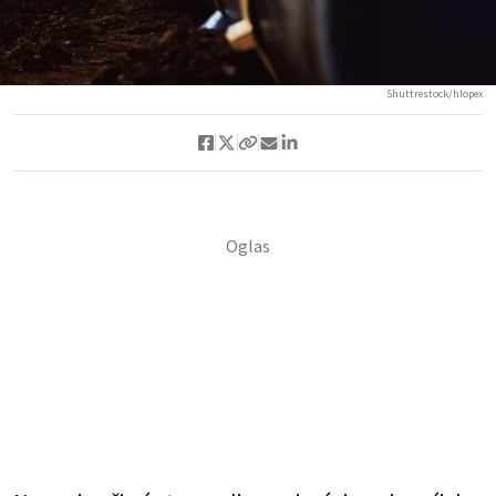
Shuttrestock/hlopex