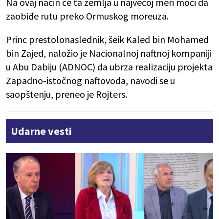
Na ovaj način će ta zemlja u najvećoj meri moći da
zaobiđe rutu preko Ormuskog moreuza.
Princ prestolonaslednik, šeik Kaled bin Mohamed
bin Zajed, naložio je Nacionalnoj naftnoj kompaniji
u Abu Dabiju (ADNOC) da ubrza realizaciju projekta
Zapadno-istočnog naftovoda, navodi se u
saopštenju, preneo je Rojters.
Udarne vesti