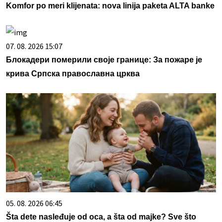
Komfor po meri klijenata: nova linija paketa ALTA banke
07. 08. 2026 15:07
Блокадери померили своје границе: За пожаре је
крива Српска православна црква
05. 08. 2026 06:45
Šta dete nasleđuje od oca, a šta od majke? Sve što