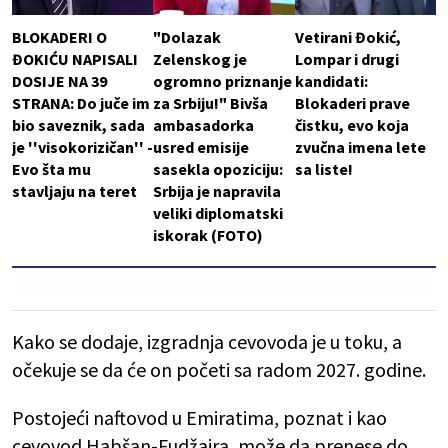
BLOKADERI O
"Dolazak
Vetirani Đokić,
ĐOKIĆU NAPISALI
Zelenskog je
Lompar i drugi
DOSIJE NA 39
ogromno priznanje
kandidati:
STRANA: Do juče im
za Srbiju!" Bivša
Blokaderi prave
bio saveznik, sada
ambasadorka
čistku, evo koja
je ''visokorizičan'' -
usred emisije
zvučna imena lete
Evo šta mu
sasekla opoziciju:
sa liste!
stavljaju na teret
Srbija je napravila
veliki diplomatski
iskorak (FOTO)
Kako se dodaje, izgradnja cevovoda je u toku, a
očekuje se da će on početi sa radom 2027. godine.
Postojeći naftovod u Emiratima, poznat i kao
cevovod Habšan-Fudžaira, može da prenese do