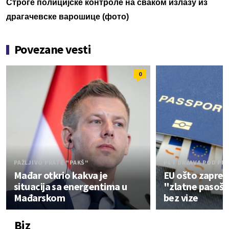
Строге полицијске контроле на сваком излазу из
драгачевске варошице (фото)
Povezane vesti
0
PAŽLJIVO PRATE "PAKŠ"
PET DRŽAVA POD PR
Mađar otkrio kakva je
EU ošto zapreti
situacija sa energentima u
"zlatne pasoše"
Mađarskom
bez vize
Biz