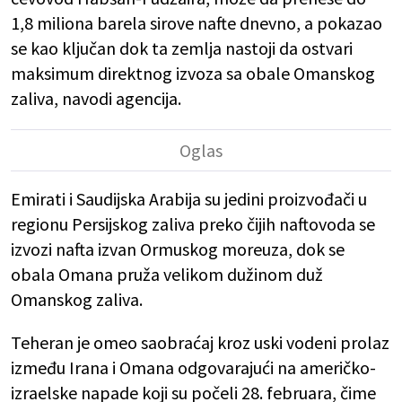
1,8 miliona barela sirove nafte dnevno, a pokazao
se kao ključan dok ta zemlja nastoji da ostvari
maksimum direktnog izvoza sa obale Omanskog
zaliva, navodi agencija.
Emirati i Saudijska Arabija su jedini proizvođači u
regionu Persijskog zaliva preko čijih naftovoda se
izvozi nafta izvan Ormuskog moreuza, dok se
obala Omana pruža velikom dužinom duž
Omanskog zaliva.
Teheran je omeo saobraćaj kroz uski vodeni prolaz
između Irana i Omana odgovarajući na američko-
izraelske napade koji su počeli 28. februara, čime