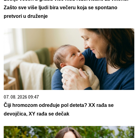
Zašto sve više ljudi bira večeru koja se spontano
pretvori u druženje
07. 08. 2026 09:47
Čiji hromozom određuje pol deteta? XX rađa se
devojčica, XY rađa se dečak