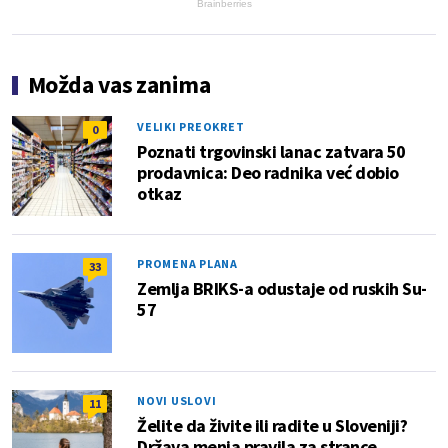
Brainberries
Možda vas zanima
VELIKI PREOKRET
0
Poznati trgovinski lanac zatvara 50
prodavnica: Deo radnika već dobio
otkaz
PROMENA PLANA
33
Zemlja BRIKS-a odustaje od ruskih Su-
57
NOVI USLOVI
11
Želite da živite ili radite u Sloveniji?
Država menja pravila za strance