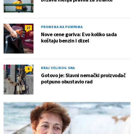
PROMENA NA PUMPAMA
27
Nove cene goriva: Evo koliko sada
koštaju benzin i dizel
KRAJ VELIKOG SNA
6
Gotovo je: Slavni nemački proizvođač
potpuno obustavio rad