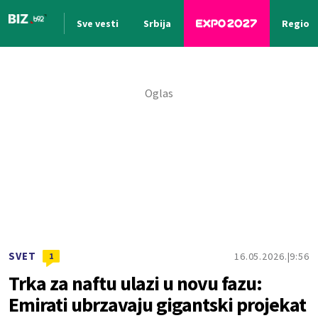
Sve vesti
Srbija
Region
Nova vest
SVET
16.05.2026.
9:56
1
Trka za naftu ulazi u novu fazu:
Emirati ubrzavaju gigantski projekat