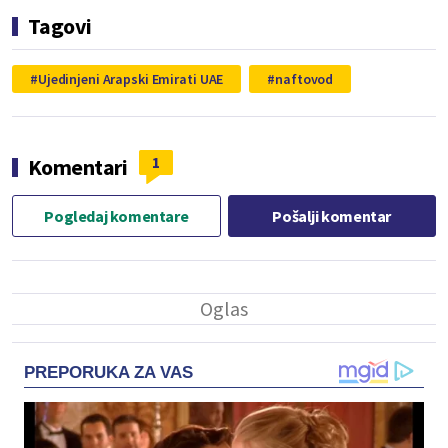
Tagovi
Ujedinjeni Arapski Emirati UAE
naftovod
1
Komentari
Pogledaj komentare
Pošalji komentar
PREPORUKA ZA VAS