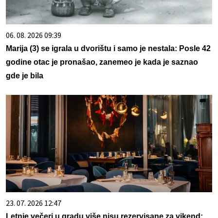
06. 08. 2026 09:39
Marija (3) se igrala u dvorištu i samo je nestala: Posle 42
godine otac je pronašao, zanemeo je kada je saznao
gde je bila
23. 07. 2026 12:47
Letnje večeri u gradu više nisu rezervisane za vikend: