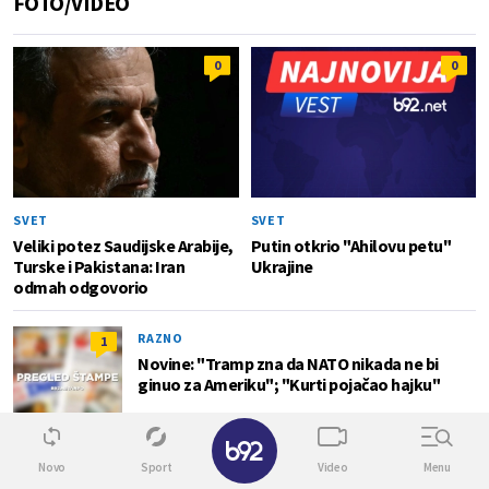
FOTO/VIDEO
0
0
SVET
SVET
Veliki potez Saudijske Arabije,
Putin otkrio "Ahilovu petu"
Turske i Pakistana: Iran
Ukrajine
odmah odgovorio
RAZNO
1
Novine: "Tramp zna da NATO nikada ne bi
ginuo za Ameriku"; "Kurti pojačao hajku"
✕
Novo
Sport
Video
Menu
PRVA POSETA BEOGRADU
3