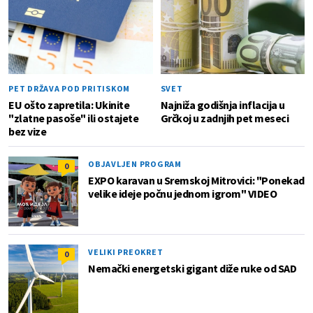
PET DRŽAVA POD PRITISKOM
SVET
EU ošto zapretila: Ukinite
Najniža godišnja inflacija u
"zlatne pasoše" ili ostajete
Grčkoj u zadnjih pet meseci
bez vize
OBJAVLJEN PROGRAM
0
EXPO karavan u Sremskoj Mitrovici: "Ponekad
velike ideje počnu jednom igrom" VIDEO
VELIKI PREOKRET
0
Nemački energetski gigant diže ruke od SAD