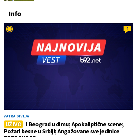
Info
4
VATRA DIVLJA
UŽIVO
I Beograd u dimu; Apokaliptične scene;
Požari besne u Srbiji; Angažovane sve jedinice