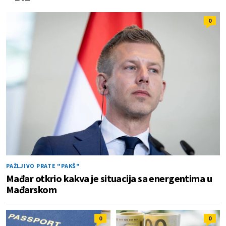
0
PAŽLJIVO PRATE "PAKŠ"
Mađar otkrio kakva je situacija sa energentima u
Mađarskom
0
0