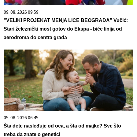
09. 08. 2026 09:59
"VELIKI PROJEKAT MENjA LICE BEOGRADA" Vučić:
Stari železnički most gotov do Ekspa - biće linija od
aerodroma do centra grada
05. 08. 2026 06:45
Šta dete nasleđuje od oca, a šta od majke? Sve što
treba da znate o genetici