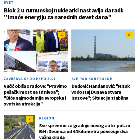
SVET
Blok 2 u rumunskoj nuklearki nastavlja da radi:
"Imaće energiju za narednih devet dana"
11
0
ZAVRŠAVA SE DO EXPO 2027
SVE POD KONTROLOM
Vučić obišao radove: "Pravimo
Đedović Handanović: "Nizak
pešački most na tri nivoa";
vodostaj Dunava stvara
"Biće najmodernija evropska i
izazove"; Situacija stabilna
svetska atrakcija"
REGION
2
Sve spremno za gradnju novog auto-puta u
BiH: Deonica od 44 kilometra povezuje dva
važna grada