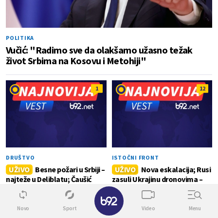
POLITIKA
Vučić: "Radimo sve da olakšamo užasno težak
život Srbima na Kosovu i Metohiji"
1
12
DRUŠTVO
ISTOČNI FRONT
UŽIVO
Besne požari u Srbiji –
UŽIVO
Nova eskalacija; Rusi
najteže u Deliblatu; Čaušić
zasuli Ukrajinu dronovima –
izneo najnovije informacije o
sledi osveta; Hiljade mrtvih
✕
situaciji na terenu VIDEO
vojnika FOTO/VIDEO
Novo
Sport
Video
Menu