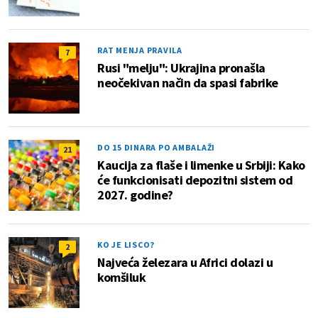
RAT MENJA PRAVILA
7
Rusi "melju": Ukrajina pronašla
neočekivan način da spasi fabrike
DO 15 DINARA PO AMBALAŽI
21
Kaucija za flaše i limenke u Srbiji: Kako
će funkcionisati depozitni sistem od
2027. godine?
KO JE LISCO?
2
Najveća železara u Africi dolazi u
komšiluk