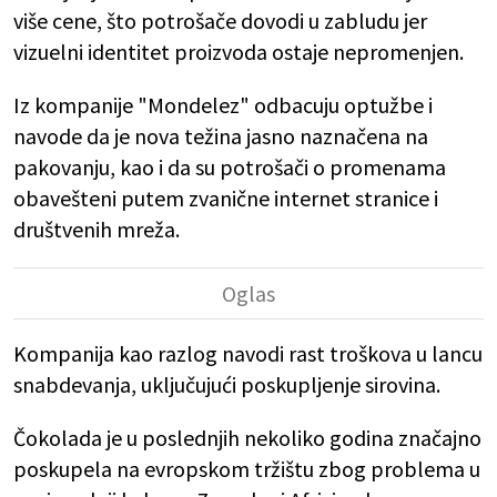
više cene, što potrošače dovodi u zabludu jer
vizuelni identitet proizvoda ostaje nepromenjen.
Iz kompanije "Mondelez" odbacuju optužbe i
navode da je nova težina jasno naznačena na
pakovanju, kao i da su potrošači o promenama
obavešteni putem zvanične internet stranice i
društvenih mreža.
Kompanija kao razlog navodi rast troškova u lancu
snabdevanja, uključujući poskupljenje sirovina.
Čokolada je u poslednjih nekoliko godina značajno
poskupela na evropskom tržištu zbog problema u