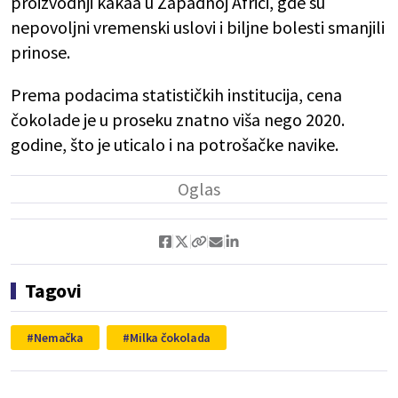
proizvodnji kakaa u Zapadnoj Africi, gde su
nepovoljni vremenski uslovi i biljne bolesti smanjili
prinose.
Prema podacima statističkih institucija, cena
čokolade je u proseku znatno viša nego 2020.
godine, što je uticalo i na potrošačke navike.
Tagovi
Nemačka
Milka čokolada