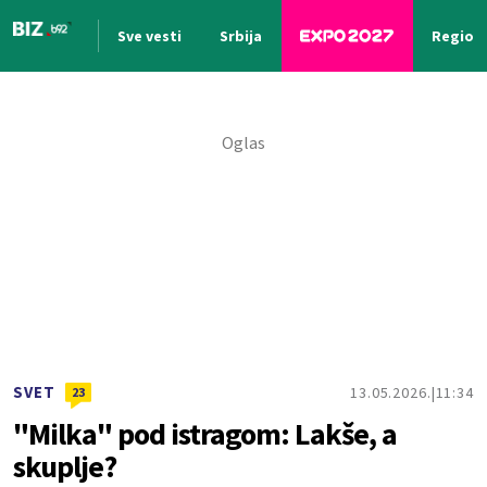
Sve vesti
Srbija
Region
Nova vest
SVET
13.05.2026.
11:34
23
"Milka" pod istragom: Lakše, a
skuplje?