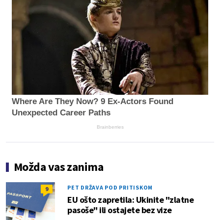
Where Are They Now? 9 Ex-Actors Found
Unexpected Career Paths
Brainberries
Možda vas zanima
PET DRŽAVA POD PRITISKOM
9
EU ošto zapretila: Ukinite "zlatne
pasoše" ili ostajete bez vize