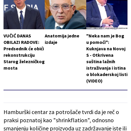
VUČIĆ DANAS
Anatomija jedne
"Neka nam je Bog
OBILAZI RADOVE:
izdaje
u pomoći":
Predsednik će obići
Kuknjava na Novoj
rekonstrukciju
S - Otkrivena
Starog železničkog
suština lažnih
mosta
istraživanja i istina
o blokaderskoj listi
(VIDEO)
Hamburški centar za potrošače tvrdi da je reč o
praksi poznatoj kao "shrinkflation", odnosno
smanjenju količine proizvoda uz zadržavanje iste ili