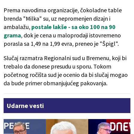
Prema navodima organizacije, čokoladne table
brenda "Milka" su, uz nepromenjen dizajn i
ambalažu,
postale lakše - sa oko 100 na 90
grama
, dok je cena u maloprodaji istovremeno
porasla sa 1,49 na 1,99 evra, preneo je "Špigl".
Slučaj razmatra Regionalni sud u Bremenu, koji bi
trebalo da donese presudu u sporu. Tokom
početnog ročišta sud je ocenio da bi slučaj mogao
da bude primer obmanjujućeg pakovanja.
Udarne vesti