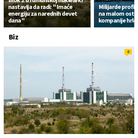
nastavlja da radi: "Imaće
Milijarde profi
energiju za narednih devet
na malom ostrv
dana"
kompanije hrle
Biz
0