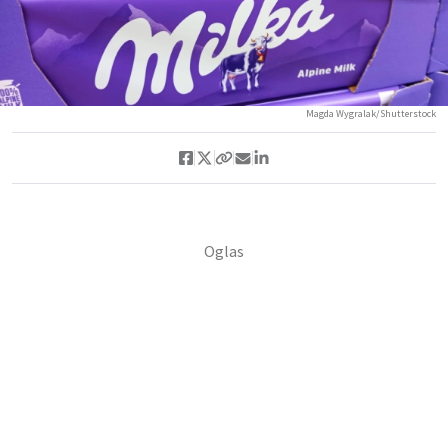
Magda Wygralak/Shutterstock