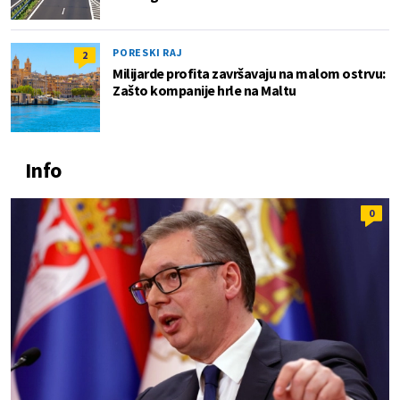
PORESKI RAJ
2
Milijarde profita završavaju na malom ostrvu:
Zašto kompanije hrle na Maltu
Info
0