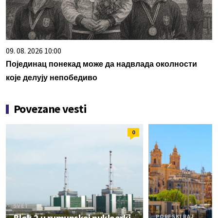
09. 08. 2026 10:00
Појединац понекад може да надвлада околности
које делују непобедиво
Povezane vesti
0
SVET
Blok 2 u rumunskoj nuklearki
PORESKI RAJ