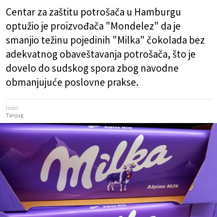
Centar za zaštitu potrošača u Hamburgu
optužio je proizvođača "Mondelez" da je
smanjio težinu pojedinih "Milka" čokolada bez
adekvatnog obaveštavanja potrošača, što je
dovelo do sudskog spora zbog navodne
obmanjujuće poslovne prakse.
Izvor:
Tanjug