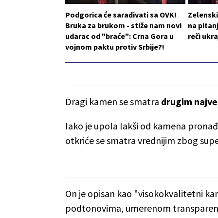
Podgorica će sarađivati sa OVK!
Zelensk
Bruka za brukom - stiže nam novi
na pitan
udarac od "braće": Crna Gora u
reči ukr
vojnom paktu protiv Srbije?!
Dragi kamen se smatra
drugim najveć
Iako je upola lakši od kamena pronađ
otkriće se smatra vrednijim zbog super
On je opisan kao "visokokvalitetni ka
podtonovima, umerenom transparentn