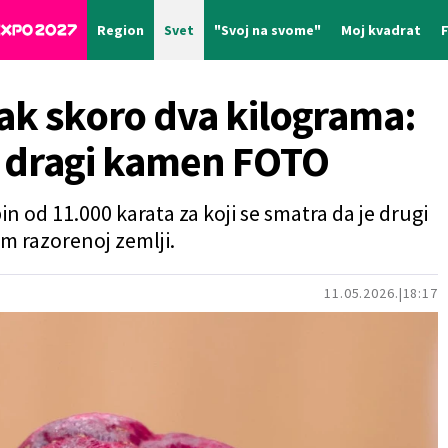
Region
Svet
"Svoj na svome"
Moj kvadrat
žak skoro dva kilograma:
i dragi kamen FOTO
n od 11.000 karata za koji se smatra da je drugi
m razorenoj zemlji.
11.05.2026.
18:17