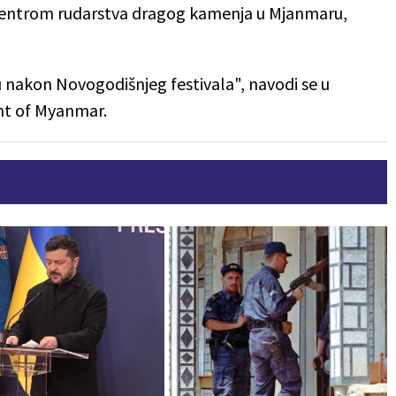
a centrom rudarstva dragog kamenja u Mjanmaru,
u nakon Novogodišnjeg festivala", navodi se u
ght of Myanmar.