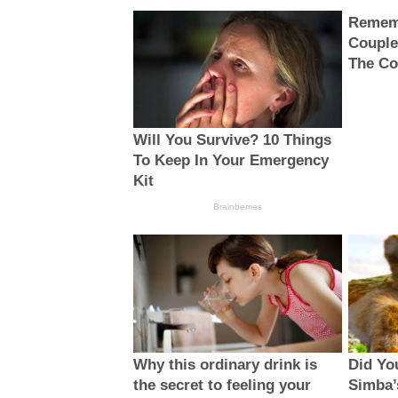
Remem
Couple
The Co
Will You Survive? 10 Things
To Keep In Your Emergency
Kit
Brainberries
Why this ordinary drink is
Did Yo
the secret to feeling your
Simba’