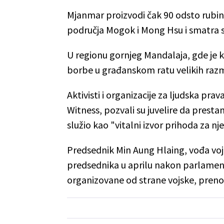
Mjanmar proizvodi čak 90 odsto rubin
područja Mogok i Mong Hsu i smatra 
U regionu gornjeg Mandalaja, gde je 
borbe u građanskom ratu velikih raz
Aktivisti i organizacije za ljudska prav
Witness, pozvali su juvelire da presta
služio kao "vitalni izvor prihoda za 
Predsednik Min Aung Hlaing, vođa voj
predsednika u aprilu nakon parlament
organizovane od strane vojske, prenos