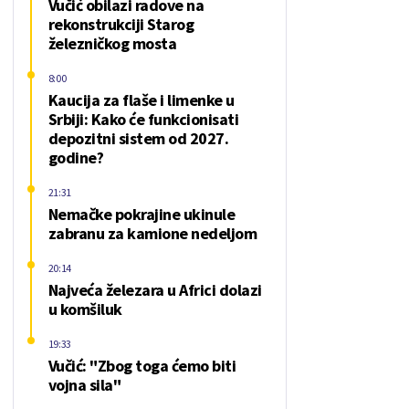
Vučić obilazi radove na
rekonstrukciji Starog
železničkog mosta
8:00
Kaucija za flaše i limenke u
Srbiji: Kako će funkcionisati
depozitni sistem od 2027.
godine?
21:31
Nemačke pokrajine ukinule
zabranu za kamione nedeljom
20:14
Najveća železara u Africi dolazi
u komšiluk
19:33
Vučić: "Zbog toga ćemo biti
vojna sila"