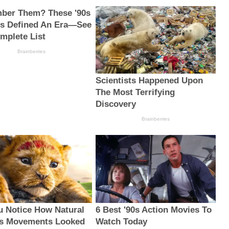
ber Them? These '90s
s Defined An Era—See
mplete List
Brainberries
Scientists Happened Upon
The Most Terrifying
Discovery
Brainberries
u Notice How Natural
6 Best '90s Action Movies To
s Movements Looked
Watch Today