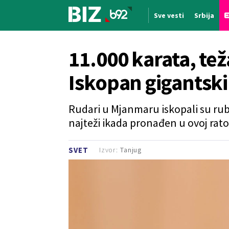
Sve vesti
Srbija
Nova vest
11.000 karata, te
Iskopan gigantsk
Rudari u Mjanmaru iskopali su rubi
najteži ikada pronađen u ovoj rato
Izvor:
Tanjug
SVET