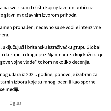
a na svetskom tržištu koji uglavnom potiču iz
se glavnim državnim izvorom prihoda.
kamen pronađen, nedavno su se vodile intenzivne
mera.
a, uključujući i britansku istraživačku grupu Global
nu da kupuju dragulje iz Mjanmara za koji kažu da je
njegove vojne vlade" tokom nekoliko decenija.
nog udara iz 2021. godine, ponovo je izabran za
arnih izbora koje su mnogi ocenili kao sporne i
e mediji.