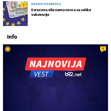
DUGOVI POSKUPELI
2
Evrozona više nema novca za velike
subvencije
Info
6