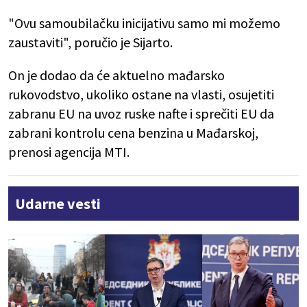
"Ovu samoubilačku inicijativu samo mi možemo
zaustaviti", poručio je Sijarto.
On je dodao da će aktuelno mađarsko
rukovodstvo, ukoliko ostane na vlasti, osujetiti
zabranu EU na uvoz ruske nafte i sprečiti EU da
zabrani kontrolu cena benzina u Mađarskoj,
prenosi agencija MTI.
Udarne vesti