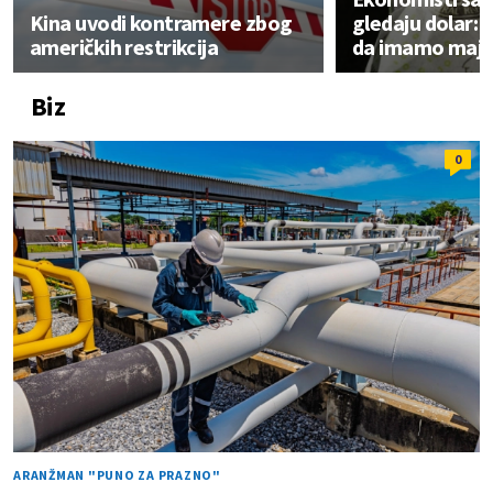
Kina uvodi kontramere zbog
gledaju dolar:
američkih restrikcija
da imamo majku
Biz
0
ARANŽMAN "PUNO ZA PRAZNO"