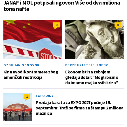
JANAF i MOL potpisali ugovor: Više od dva miliona
tona nafte
0
0
OZBILJAN ODGOVOR
BERZE UZLETELE U NEBO
Kina uvodi kontramere zbog
Ekonomisti sa zebnjom
američkih restrikcija
gledaju dolar: "Mogli bismo
da imamo majku svih kriza"
EXPO 2027
1
Prodaja karata za EXPO 2027 počinje 15.
septembra: Traži se firma za štampu 2 miliona
ulaznica