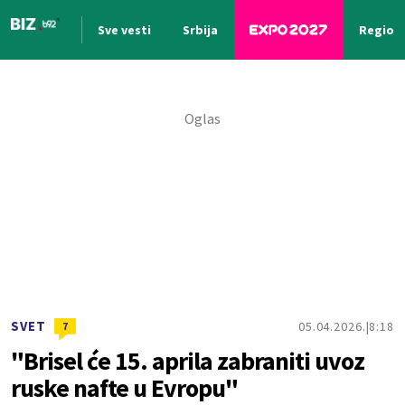
Sve vesti
Srbija
Region
Nova vest
SVET
05.04.2026.
8:18
7
"Brisel će 15. aprila zabraniti uvoz
ruske nafte u Evropu"