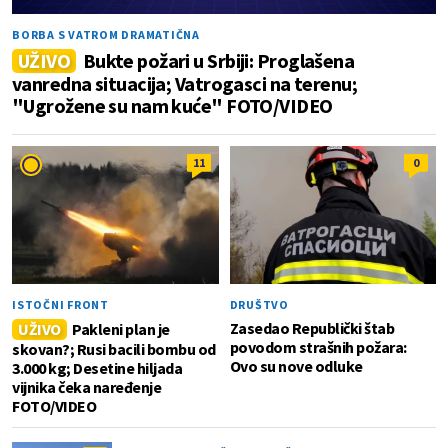
BORBA S VATROM DRAMATIČNA
UŽIVO
Bukte požari u Srbiji: Proglašena
vanredna situacija; Vatrogasci na terenu;
"Ugrožene su nam kuće" FOTO/VIDEO
11
0
ISTOČNI FRONT
DRUŠTVO
Zasedao Republički štab
UŽIVO
Pakleni plan je
povodom strašnih požara:
skovan?; Rusi bacili bombu od
Ovo su nove odluke
3.000 kg; Desetine hiljada
vijnika čeka naređenje
FOTO/VIDEO