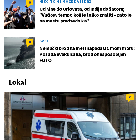
NIKO TO NE MOŽE DA IZDRŽI
0
Od Kine do Orlovata, od Indije do šatora;
"Vučićev tempo koji je teško pratiti – zato je
na mestu predsednika"
SVET
0
Nemački brod na meti napada u Crnom moru:
Posada evakuisana, brod onesposobljen
FOTO
Lokal
0