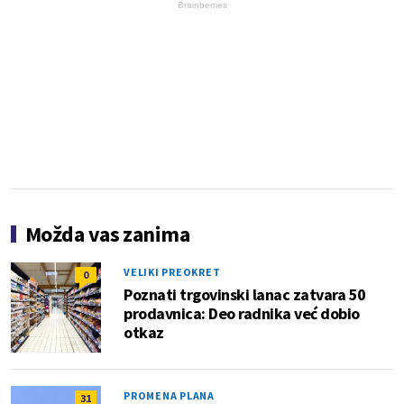
Brainberries
Možda vas zanima
VELIKI PREOKRET
0
Poznati trgovinski lanac zatvara 50
prodavnica: Deo radnika već dobio
otkaz
PROMENA PLANA
31