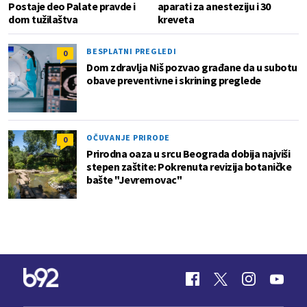
Postaje deo Palate pravde i
aparati za anesteziju i 30
dom tužilaštva
kreveta
BESPLATNI PREGLEDI
0
Dom zdravlja Niš pozvao građane da u subotu
obave preventivne i skrining preglede
OČUVANJE PRIRODE
0
Prirodna oaza u srcu Beograda dobija najviši
stepen zaštite: Pokrenuta revizija botaničke
bašte "Jevremovac"