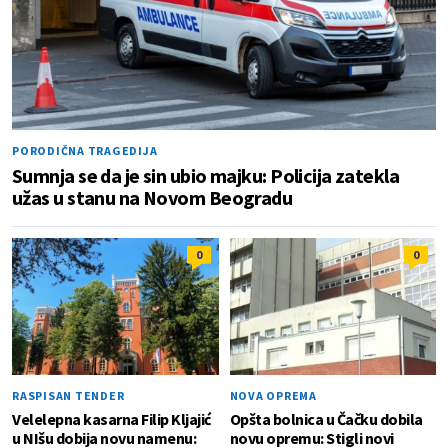
PORODIČNA TRAGEDIJA
Sumnja se da je sin ubio majku: Policija zatekla
užas u stanu na Novom Beogradu
0
0
RASPISAN TENDER
NOVA OPREMA
Velelepna kasarna Filip Kljajić
Opšta bolnica u Čačku dobila
u NIšu dobija novu namenu:
novu opremu: Stigli novi