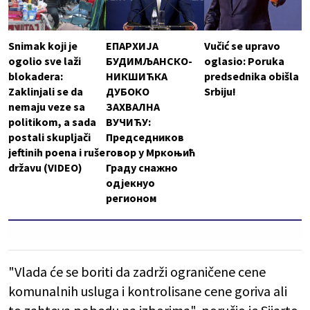
Snimak koji je
ЕПАРХИЈА
Vučić se upravo
ogolio sve laži
БУДИМЉАНСКО-
oglasio: Poruka
blokadera:
НИКШИЋКА
predsednika obišla
Zaklinjali se da
ДУБОКО
Srbiju!
nemaju veze sa
ЗАХВАЛНА
politikom, a sada
ВУЧИЋУ:
postali skupljači
Председников
jeftinih poena i ruše
говор у Мркоњић
državu (VIDEO)
Граду снажно
одјекнуо
регионом
"Vlada će se boriti da zadrži ograničene cene
komunalnih usluga i kontrolisane cene goriva ali