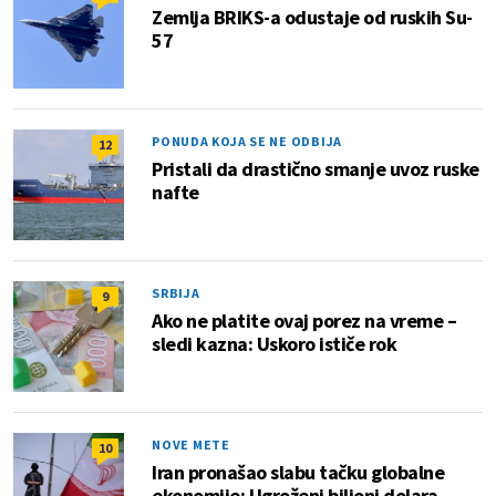
Zemlja BRIKS-a odustaje od ruskih Su-
57
PONUDA KOJA SE NE ODBIJA
12
Pristali da drastično smanje uvoz ruske
nafte
SRBIJA
9
Ako ne platite ovaj porez na vreme –
sledi kazna: Uskoro ističe rok
NOVE METE
10
Iran pronašao slabu tačku globalne
ekonomije: Ugroženi bilioni dolara