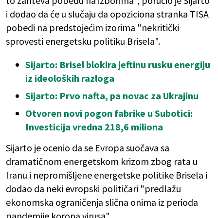
to zahteva pobedu na izborima", poručio je Sijarto
i dodao da će u slučaju da opoziciona stranka TISA
pobedi na predstojećim izorima "nekritički
sprovesti energetsku politiku Brisela".
Sijarto: Brisel blokira jeftinu rusku energiju
iz ideoloških razloga
Sijarto: Prvo nafta, pa novac za Ukrajinu
Otvoren novi pogon fabrike u Subotici:
Investicija vredna 218,6 miliona
Sijarto je ocenio da se Evropa suočava sa
dramatičnom energetskom krizom zbog rata u
Iranu i nepromišljene energetske politike Brisela i
dodao da neki evropski političari "predlažu
ekonomska ograničenja slična onima iz perioda
pandemije korona virusa".