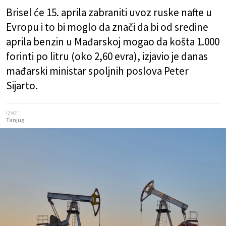
Brisel će 15. aprila zabraniti uvoz ruske nafte u
Evropu i to bi moglo da znači da bi od sredine
aprila benzin u Mađarskoj mogao da košta 1.000
forinti po litru (oko 2,60 evra), izjavio je danas
mađarski ministar spoljnih poslova Peter
Sijarto.
Izvor:
Tanjug