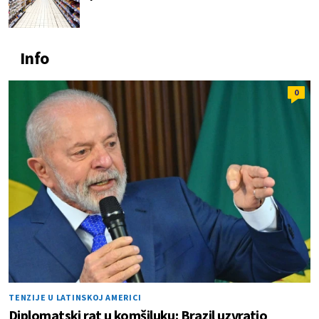
Info
0
TENZIJE U LATINSKOJ AMERICI
Diplomatski rat u komšiluku: Brazil uzvratio