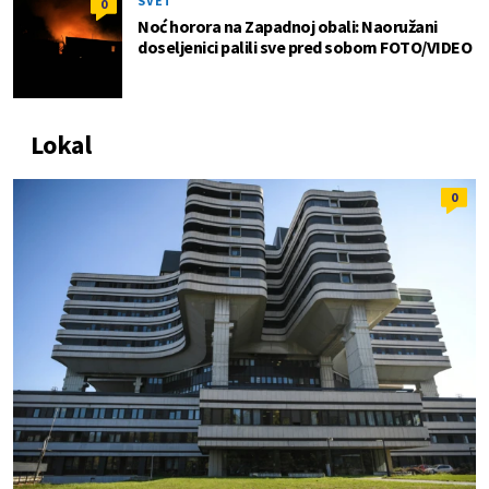
SVET
0
Noć horora na Zapadnoj obali: Naoružani
doseljenici palili sve pred sobom FOTO/VIDEO
Lokal
0