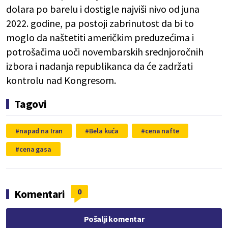
dolara po barelu i dostigle najviši nivo od juna
2022. godine, pa postoji zabrinutost da bi to
moglo da naštetiti američkim preduzećima i
potrošačima uoči novembarskih srednjoročnih
izbora i nadanja republikanca da će zadržati
kontrolu nad Kongresom.
Tagovi
napad na Iran
Bela kuća
cena nafte
cena gasa
0
Komentari
Pošalji komentar