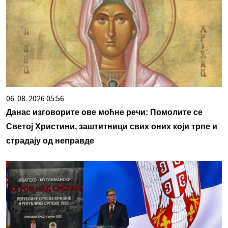
06. 08. 2026 05:56
Данас изговорите ове моћне речи: Помолите се
Светој Христини, заштитници свих оних који трпе и
страдају од неправде