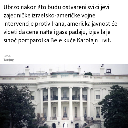
Ubrzo nakon što budu ostvareni svi ciljevi
zajedničke izraelsko-američke vojne
intervencije protiv Irana, američka javnost će
videti da cene nafte i gasa padaju, izjavila je
sinoć portparolka Bele kuće Karolajn Livit.
Izvor:
Tanjug