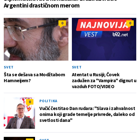
Argentini drastičnom merom
0
0
SVET
SVET
Šta se dešava sa Modžtabom
Atentat u Rusiji; Čovek
Hamneijem?
zadužen za "Vampira" dignut u
vazduh FOTO/VIDEO
POLITIKA
0
Vučić čestitao Dan rudara: "Slava i zahvalnost
onima koji grade temelje privrede, daleko od
svetlosti dana"