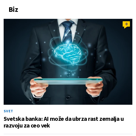
Biz
0
SVET
Svetska banka: AI može da ubrza rast zemalja u
razvoju za ceo vek