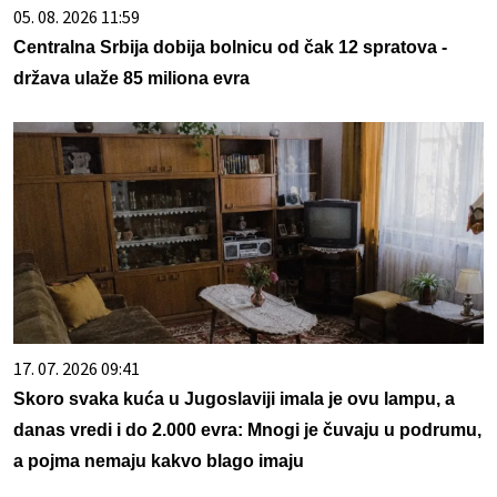
05. 08. 2026 11:59
Centralna Srbija dobija bolnicu od čak 12 spratova -
država ulaže 85 miliona evra
17. 07. 2026 09:41
Skoro svaka kuća u Jugoslaviji imala je ovu lampu, a
danas vredi i do 2.000 evra: Mnogi je čuvaju u podrumu,
a pojma nemaju kakvo blago imaju