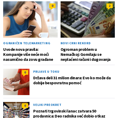
0
2
OGRANIČEN TELEMARKETING
NOVI CRNI REKORD
Uvode nova pravila:
Ogroman problem u
Kompanije više neće moći
Nemačkoj: Gomilaju se
nasumično da zovu građane
neplaćeni računi i dugovanja
PRIJAVE U TOKU
0
Država deli 31 milion dinara: Evo ko može da
dobije bespovratnu pomoć
VELIKI PREOKRET
0
Poznati trgovinski lanac zatvara 50
prodavnica: Deo radnika već dobio otkaz