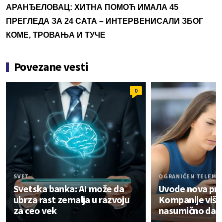
АРАНЂЕЛОВАЦ: ХИТНА ПОМОЋ ИМАЛА 45
ПРЕГЛЕДА ЗА 24 САТА – ИНТЕРВЕНИСАЛИ ЗБОГ
КОМЕ, ТРОВАЊА И ТУЧЕ
Povezane vesti
0
SVET
OGRANIČEN TELEMA
Svetska banka: AI može da
Uvode nova pra
ubrza rast zemalja u razvoju
Kompanije više
za ceo vek
nasumično da 