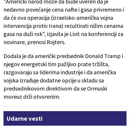
"Američki narod može da bude uveren da je
nedavno povećanje cena nafte i gasa privremeno i
da će ova operacija (izraelsko-američka vojna
intervencija protiv Irana) rezultirati nižim cenama
gasa na duži rok", izjavila je Livit na konferenciji za
novinare, prenosi Rojters.
Dodala je da američki predsednik Donald Tramp i
njegov energetski tim pažljivo prate tržišta,
razgovaraju sa liderima industrije i da američka
vojska izrađuje dodatne opcije u skladu sa
predsednikovom direktivom da se Ormuski
moreuz drži otvorenim.
Udarne vesti