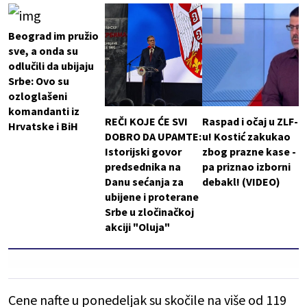
Beograd im pružio
sve, a onda su
odlučili da ubijaju
Srbe: Ovo su
ozloglašeni
komandanti iz
REČI KOJE ĆE SVI
Raspad i očaj u ZLF-
Hrvatske i BiH
DOBRO DA UPAMTE:
u! Kostić zakukao
Istorijski govor
zbog prazne kase -
predsednika na
pa priznao izborni
Danu sećanja za
debakl! (VIDEO)
ubijene i proterane
Srbe u zločinačkoj
akciji "Oluja"
Cene nafte u ponedeljak su skočile na više od 119