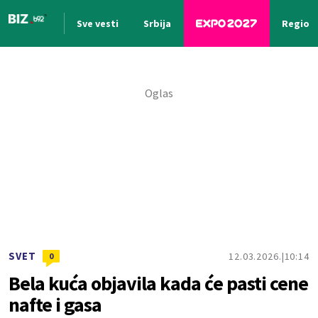
Sve vesti
Srbija
Region
Nova vest
SVET
12.03.2026.
10:14
0
Bela kuća objavila kada će pasti cene
nafte i gasa