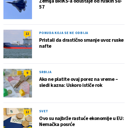
Zemlja BRIKS-a odustaje od ruskih Su-
57
PONUDA KOJA SE NE ODBIJA
12
Pristali da drastično smanje uvoz ruske
nafte
SRBIJA
9
Ako ne platite ovaj porez na vreme –
sledi kazna: Uskoro ističe rok
SVET
12
Ovo su najbrže rastuće ekonomije u EU:
Nemačka posrće