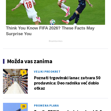
Think You Know FIFA 2026? These Facts May
Surprise You
Brainberries
Možda vas zanima
VELIKI PREOKRET
0
Poznati trgovinski lanac zatvara 50
prodavnica: Deo radnika već dobio
otkaz
PROMENA PLANA
25