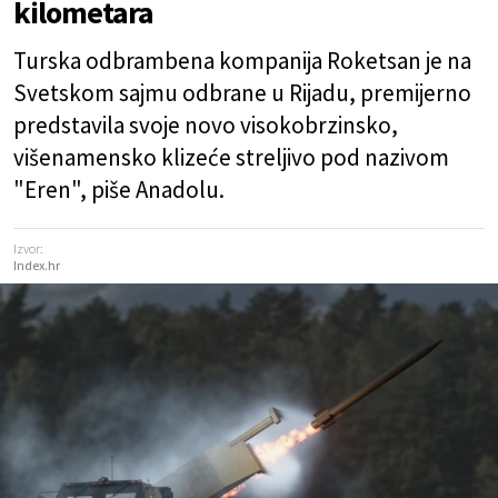
kilometara
Turska odbrambena kompanija Roketsan je na
Svetskom sajmu odbrane u Rijadu, premijerno
predstavila svoje novo visokobrzinsko,
višenamensko klizeće streljivo pod nazivom
"Eren", piše Anadolu.
Izvor:
Index.hr