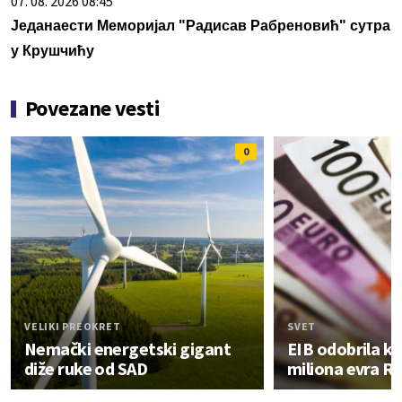
07. 08. 2026 08:45
Једанаести Меморијал "Радисав Рабреновић" сутра
у Крушчићу
Povezane vesti
0
VELIKI PREOKRET
SVET
Nemački energetski gigant
EIB odobrila kr
diže ruke od SAD
miliona evra R