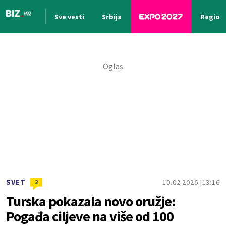
Sve vesti
Srbija
Region
Nova vest
SVET
10.02.2026.
13:16
2
Turska pokazala novo oružje:
Pogađa ciljeve na više od 100