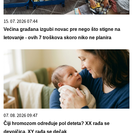
15. 07. 2026 07:44
Većina građana izgubi novac pre nego što stigne na
letovanje - ovih 7 troškova skoro niko ne planira
07. 08. 2026 09:47
Čiji hromozom određuje pol deteta? XX rađa se
devojčica, XY rađa se dečak