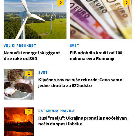
0
0
VELIKI PREOKRET
SVET
Nemački energetski gigant
EIB odobrila kredit od 100
diže ruke od SAD
miliona evra Rumuniji
SVET
1
Ključne sirovine ruše rekorde: Cena samo
jedne skočila za 622 odsto
RAT MENJA PRAVILA
7
Rusi "melju": Ukrajina pronašla neočekivan
način da spasi fabrike