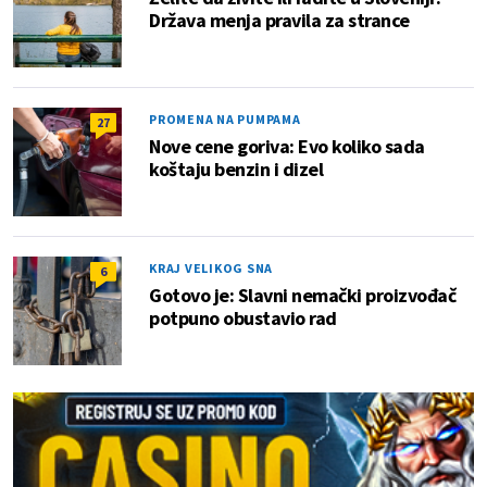
Država menja pravila za strance
PROMENA NA PUMPAMA
27
Nove cene goriva: Evo koliko sada
koštaju benzin i dizel
KRAJ VELIKOG SNA
6
Gotovo je: Slavni nemački proizvođač
potpuno obustavio rad