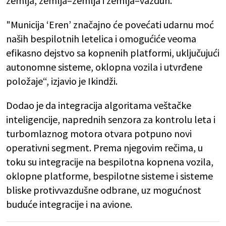
zemlja, zemlja–zemlja i zemlja–vazduh.
"Municija ‘Eren’ značajno će povećati udarnu moć
naših bespilotnih letelica i omogućiće veoma
efikasno dejstvo sa kopnenih platformi, uključujući
autonomne sisteme, oklopna vozila i utvrđene
položaje“, izjavio je Ikindži.
Dodao je da integracija algoritama veštačke
inteligencije, naprednih senzora za kontrolu leta i
turbomlaznog motora otvara potpuno novi
operativni segment. Prema njegovim rečima, u
toku su integracije na bespilotna kopnena vozila,
oklopne platforme, bespilotne sisteme i sisteme
bliske protivvazdušne odbrane, uz mogućnost
buduće integracije i na avione.