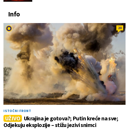
Info
20
ISTOČNI FRONT
UŽIVO
Ukrajina je gotova?; Putin kreće na sve;
Odjekuju eksplozije – stižu jezivi snimci