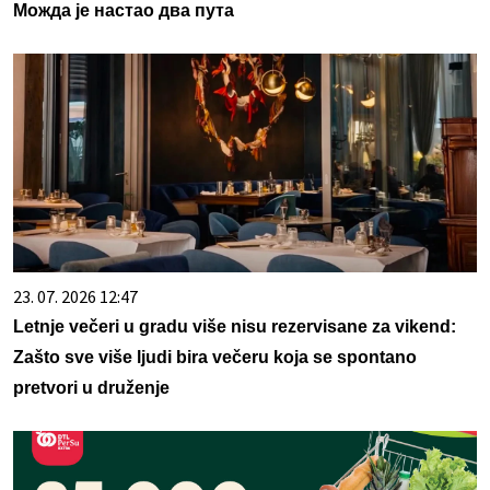
Можда је настао два пута
23. 07. 2026 12:47
Letnje večeri u gradu više nisu rezervisane za vikend:
Zašto sve više ljudi bira večeru koja se spontano
pretvori u druženje