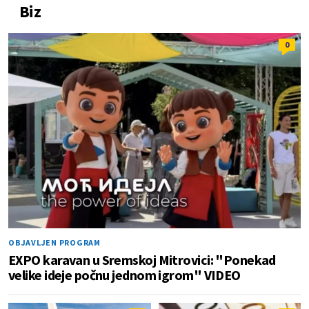
Biz
0
OBJAVLJEN PROGRAM
EXPO karavan u Sremskoj Mitrovici: "Ponekad
velike ideje počnu jednom igrom" VIDEO