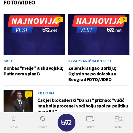
FOTO/VIDEO
0
0
SVET
PRVA ZVANIČNA POSETA
Donbas "melje" rusku vojsku;
Zelenski stigao u Srbiju;
Putin nema plan B
Oglasio se po dolasku u
Beograd FOTO/VIDEO
POLITIKA
0
Čak je i blokaderski "Danas" priznao: "Vučić
ima bolje procene i vodi bolju spoljnu politiku
nego EU"
✕
Novo
Sport
Video
Menu
SVET
0