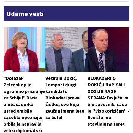
Udarne vesti
"Dolazak
Vetirani Đokić,
BLOKADERI O
Zelenskog je
Lompar i drugi
ĐOKIĆU NAPISALI
ogromno priznanje
kandidati:
DOSIJE NA 39
za Srbiju!" Bivša
Blokaderi prave
STRANA: Do juče im
ambasadorka
čistku, evo koja
bio saveznik, sada
usred emisije
zvučna imena lete
je ''visokorizičan'' -
sasekla opoziciju:
sa liste!
Evo šta mu
Srbija je napravila
stavljaju na teret
veliki diplomatski