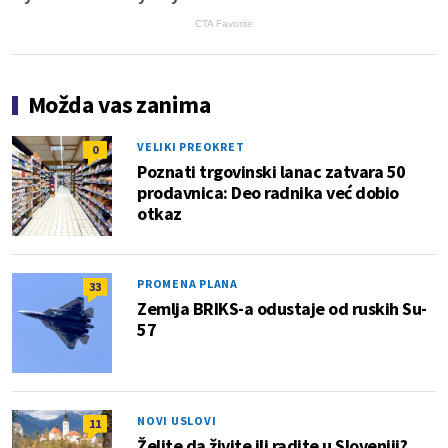
CTA Favorite
Možda vas zanima
VELIKI PREOKRET
0
Poznati trgovinski lanac zatvara 50
prodavnica: Deo radnika već dobio
otkaz
PROMENA PLANA
33
Zemlja BRIKS-a odustaje od ruskih Su-
57
NOVI USLOVI
11
Želite da živite ili radite u Sloveniji?