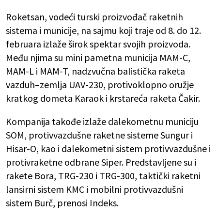
Roketsan, vodeći turski proizvođač raketnih
sistema i municije, na sajmu koji traje od 8. do 12.
februara izlaže širok spektar svojih proizvoda.
Među njima su mini pametna municija MAM-C,
MAM-L i MAM-T, nadzvučna balistička raketa
vazduh–zemlja UAV-230, protivoklopno oružje
kratkog dometa Karaok i krstareća raketa Čakir.
Kompanija takođe izlaže dalekometnu municiju
SOM, protivvazdušne raketne sisteme Sungur i
Hisar-O, kao i dalekometni sistem protivvazdušne i
protivraketne odbrane Siper. Predstavljene su i
rakete Bora, TRG-230 i TRG-300, taktički raketni
lansirni sistem KMC i mobilni protivvazdušni
sistem Burč, prenosi Indeks.