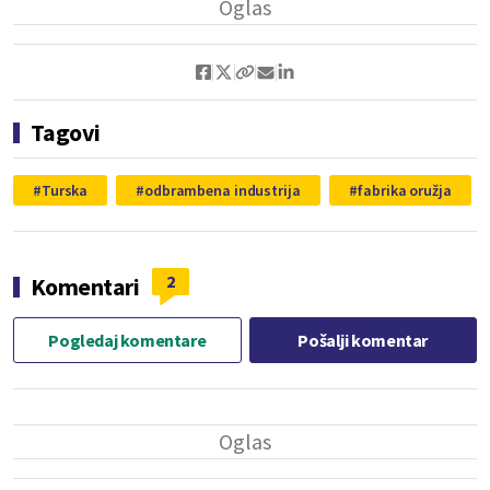
Tagovi
Turska
odbrambena industrija
fabrika oružja
2
Komentari
Pogledaj komentare
Pošalji komentar