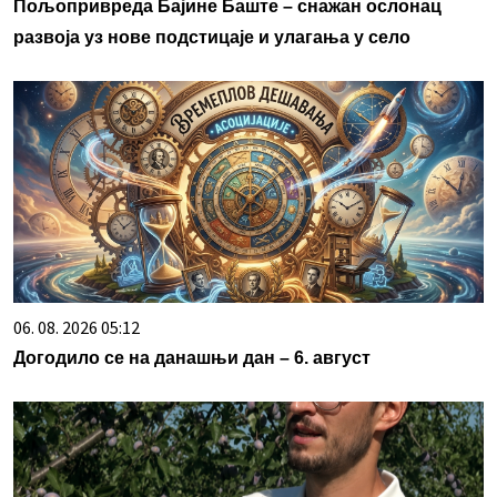
Пољопривреда Бајине Баште – снажан ослонац
развоја уз нове подстицаје и улагања у село
06. 08. 2026 05:12
Догодило се на данашњи дан – 6. август