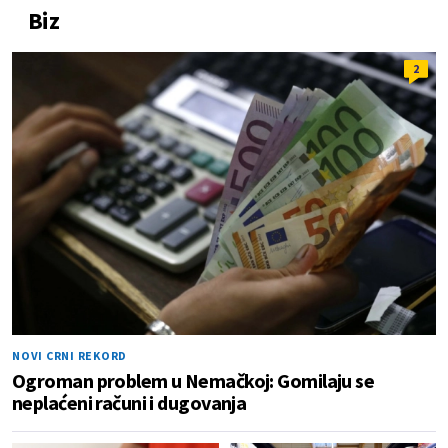
Biz
2
NOVI CRNI REKORD
Ogroman problem u Nemačkoj: Gomilaju se
neplaćeni računi i dugovanja