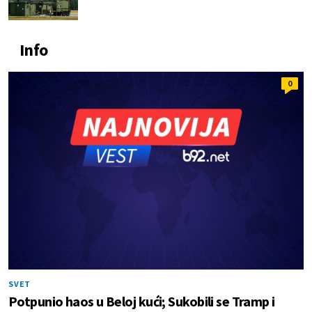
Info
0
SVET
Potpunio haos u Beloj kući; Sukobili se Tramp i