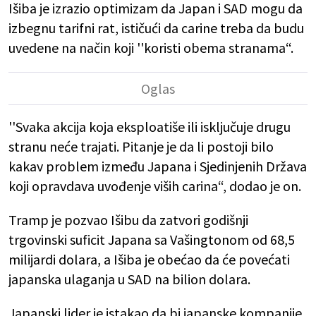
Išiba je izrazio optimizam da Japan i SAD mogu da
izbegnu tarifni rat, ističući da carine treba da budu
uvedene na način koji ''koristi obema stranama“.
''Svaka akcija koja eksploatiše ili isključuje drugu
stranu neće trajati. Pitanje je da li postoji bilo
kakav problem između Japana i Sjedinjenih Država
koji opravdava uvođenje viših carina“, dodao je on.
Tramp je pozvao Išibu da zatvori godišnji
trgovinski suficit Japana sa Vašingtonom od 68,5
milijardi dolara, a Išiba je obećao da će povećati
japanska ulaganja u SAD na bilion dolara.
Japanski lider je istakao da bi japanske kompanije