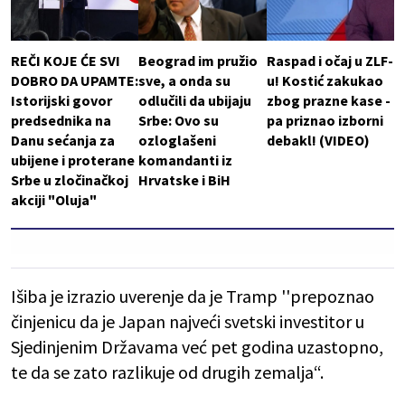
REČI KOJE ĆE SVI
Beograd im pružio
Raspad i očaj u ZLF-
DOBRO DA UPAMTE:
sve, a onda su
u! Kostić zakukao
Istorijski govor
odlučili da ubijaju
zbog prazne kase -
predsednika na
Srbe: Ovo su
pa priznao izborni
Danu sećanja za
ozloglašeni
debakl! (VIDEO)
ubijene i proterane
komandanti iz
Srbe u zločinačkoj
Hrvatske i BiH
akciji "Oluja"
Išiba je izrazio uverenje da je Tramp ''prepoznao
činjenicu da je Japan najveći svetski investitor u
Sjedinjenim Državama već pet godina uzastopno,
te da se zato razlikuje od drugih zemalja“.