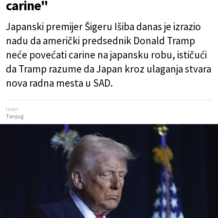
carine"
Japanski premijer Šigeru Išiba danas je izrazio
nadu da američki predsednik Donald Tramp
neće povećati carine na japansku robu, ističući
da Tramp razume da Japan kroz ulaganja stvara
nova radna mesta u SAD.
Izvor:
Tanjug