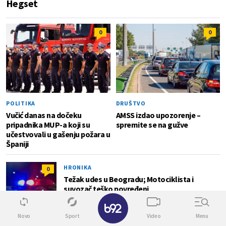
Hegset
0
0
POLITIKA
DRUŠTVO
Vučić danas na dočeku
AMSS izdao upozorenje –
pripadnika MUP-a koji su
spremite se na gužve
učestvovali u gašenju požara u
Španiji
HRONIKA
0
Težak udes u Beogradu; Motociklista i
suvozač teško povređeni
✕
Novo
Sport
Video
Menu