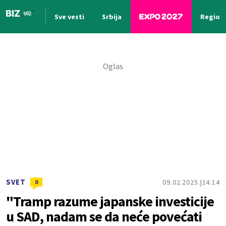
Sve vesti
Srbija
Region
Nova vest
SVET
09.02.2025.
14:14
0
"Tramp razume japanske investicije
u SAD, nadam se da neće povećati