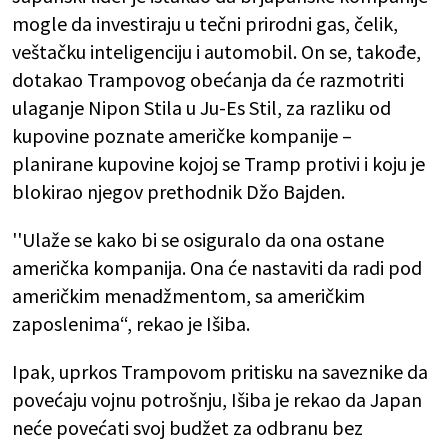
mogle da investiraju u tečni prirodni gas, čelik,
veštačku inteligenciju i automobil. On se, takođe,
dotakao Trampovog obećanja da će razmotriti
ulaganje Nipon Stila u Ju-Es Stil, za razliku od
kupovine poznate američke kompanije –
planirane kupovine kojoj se Tramp protivi i koju je
blokirao njegov prethodnik Džo Bajden.
''Ulaže se kako bi se osiguralo da ona ostane
američka kompanija. Ona će nastaviti da radi pod
američkim menadžmentom, sa američkim
zaposlenima“, rekao je Išiba.
Ipak, uprkos Trampovom pritisku na saveznike da
povećaju vojnu potrošnju, Išiba je rekao da Japan
neće povećati svoj budžet za odbranu bez