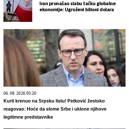
Iran pronašao slabu tačku globalne
ekonomije: Ugroženi bilioni dolara
06. 08. 2026 05:20
Kurti krenuo na Srpsku listu! Petković žestoko
reagovao: Hoće da slome Srbe i uklone njihove
legitimne predstavnike