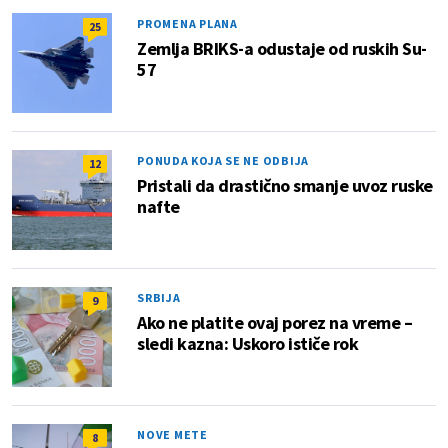
PROMENA PLANA
25
Zemlja BRIKS-a odustaje od ruskih Su-
57
PONUDA KOJA SE NE ODBIJA
12
Pristali da drastično smanje uvoz ruske
nafte
SRBIJA
9
Ako ne platite ovaj porez na vreme –
sledi kazna: Uskoro ističe rok
NOVE METE
8