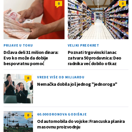
0
0
PRIJAVE U TOKU
VELIKI PREOKRET
Država deli 31 milion dinara:
Poznati trgovinski lanac
Evo ko može da dobije
zatvara 50 prodavnica: Deo
bespovratnu pomoć
radnika već dobilo otkaz
VREDE VIŠE OD MILIJARDU
0
Nemačka dobila još jednog "jednoroga"
60.000 DRONOVA GODIŠNJE
0
Od automobila do vojske: Francuska planira
masovnu proizvodnju