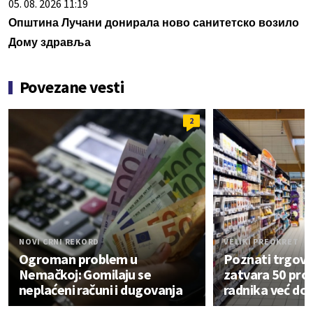
05. 08. 2026 11:19
Општина Лучани донирала ново санитетско возило
Дому здравља
Povezane vesti
2
NOVI CRNI REKORD
VELIKI PREOKRET
Ogroman problem u
Poznati trgovi
Nemačkoj: Gomilaju se
zatvara 50 pro
neplaćeni računi i dugovanja
radnika već dob