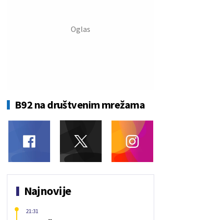
B92 na društvenim mrežama
Najnovije
21:31