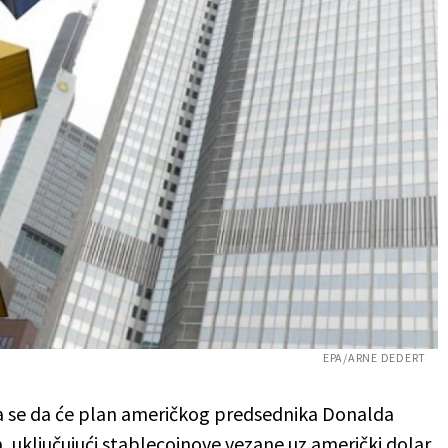
EPA/ARNE DEDERT
 se da će plan američkog predsednika Donalda
, uključujući stablecoinove vezane uz američki dolar,