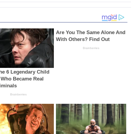
Are You The Same Alone And
With Others? Find Out
Brainberries
he 6 Legendary Child
 Who Became Real
riminals
Brainberries