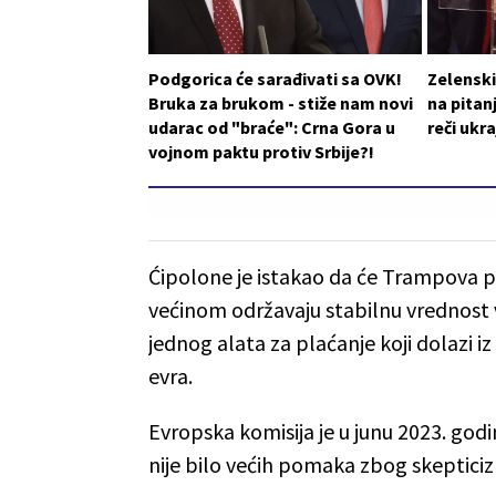
Podgorica će sarađivati sa OVK!
Zelensk
Bruka za brukom - stiže nam novi
na pitan
udarac od "braće": Crna Gora u
reči ukr
vojnom paktu protiv Srbije?!
Ćipolone je istakao da će Trampova 
većinom održavaju stabilnu vrednost 
jednog alata za plaćanje koji dolazi i
evra.
Evropska komisija je u junu 2023. godi
nije bilo većih pomaka zbog skeptici