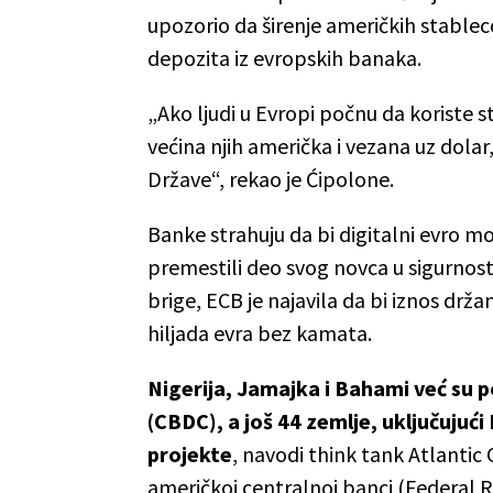
upozorio da širenje američkih stable
depozita iz evropskih banaka.
„Ako ljudi u Evropi počnu da koriste s
većina njih američka i vezana uz dola
Države“, rekao je Ćipolone.
Banke strahuju da bi digitalni evro mog
premestili deo svog novca u sigurnost
brige, ECB je najavila da bi iznos drž
hiljada evra bez kamata.
Nigerija, Jamajka i Bahami već su p
(CBDC), a još 44 zemlje, uključujući 
projekte
, navodi think tank Atlanti
američkoj centralnoj banci (Federal R