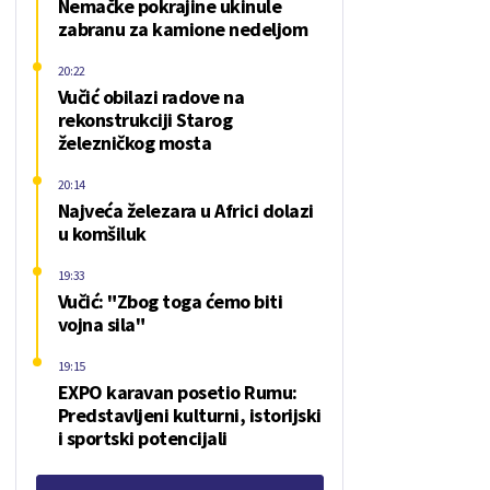
Nemačke pokrajine ukinule
zabranu za kamione nedeljom
20:22
Vučić obilazi radove na
rekonstrukciji Starog
železničkog mosta
20:14
Najveća železara u Africi dolazi
u komšiluk
19:33
Vučić: "Zbog toga ćemo biti
vojna sila"
19:15
EXPO karavan posetio Rumu:
Predstavljeni kulturni, istorijski
i sportski potencijali