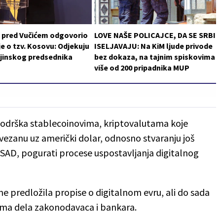
i pred Vučićem odgovorio
LOVE NAŠE POLICAJCE, DA SE SRBI
je o tzv. Kosovu: Odjekuju
ISELJAVAJU: Na KiM ljude privode
ajinskog predsednika
bez dokaza, na tajnim spiskovima
više od 200 pripadnika MUP
podrška stablecoinovima, kriptovalutama koje
vezanu uz američki dolar, odnosno stvaranju još
z SAD, pogurati procese uspostavljanja digitalnog
ne predložila propise o digitalnom evru, ali do sada
zma dela zakonodavaca i bankara.