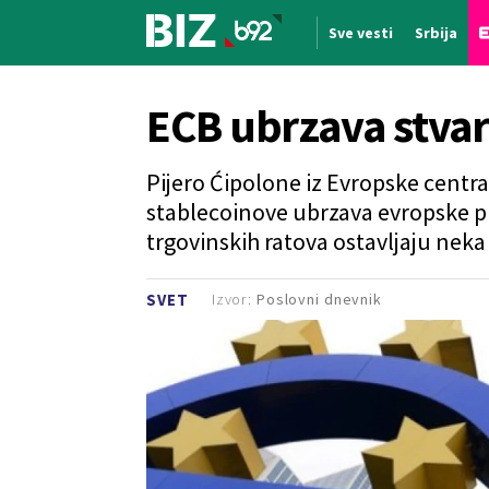
Sve vesti
Srbija
Nova vest
ECB ubrzava stvar
Pijero Ćipolone iz Evropske centra
stablecoinove ubrzava evropske pla
trgovinskih ratova ostavljaju neka
Izvor:
Poslovni dnevnik
SVET