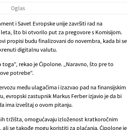
ment i Savet Evropske unije završiti rad na
eta, što bi otvorilo put za pregovore s Komisijom.
vi propisi budu finalizovani do novembra, kada bi se
renuti digitalnu valutu.
o toga“, rekao je Ćipolone. „Naravno, što pre to
hove potrebe“.
nervozu među ulagačima i izazvao pad na finansijskim
, evropski zastupnik Markus Ferber izjavio je da bi
a ima izveštaj o ovom pitanju.
ih tržišta, omogućavaju izloženost kratkoročnim
ali se takođe mogu koristiti za plaćanja. Ćipolone je