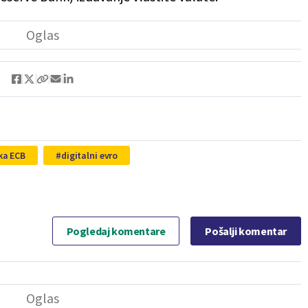
ka ECB
digitalni evro
Pogledaj komentare
Pošalji komentar