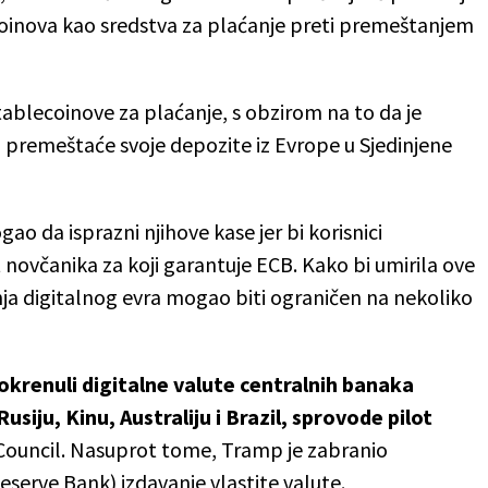
coinova kao sredstva za plaćanje preti premeštanjem
tablecoinove za plaćanje, s obzirom na to da je
r, premeštaće svoje depozite iz Evrope u Sjedinjene
ao da isprazni njihove kase jer bi korisnici
 novčanika za koji garantuje ECB. Kako bi umirila ove
anja digitalnog evra mogao biti ograničen na nekoliko
okrenuli digitalne valute centralnih banaka
Rusiju, Kinu, Australiju i Brazil, sprovode pilot
c Council. Nasuprot tome, Tramp je zabranio
eserve Bank) izdavanje vlastite valute.