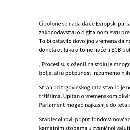
Ćipolone se nada da će Evropski parla
zakonodavstvu o digitalnom evru pre l
To bi ostavilo dovoljno vremena da no
donela odluka o tome hoće li ECB pok
„Procesi su složeni i na stolu je mnog
bolje, ali u potpunosti razumemo nji
Strah od trgovinskog rata stvorio je 
tržištima. Upitan o vremenskom okviru
Parlament mogao najkasnije do leta d
Stablecoinovi, poput fondova novčan
kamatnim stopama u zvaničnoj valuti, 