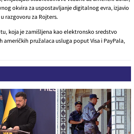
g okvira za uspostavljanje digitalnog evra, izjavio
 u razgovoru za Rojters.
utu, koja je zamišljena kao elektronsko sredstvo
h američkih pružalaca usluga poput Visa i PayPala,