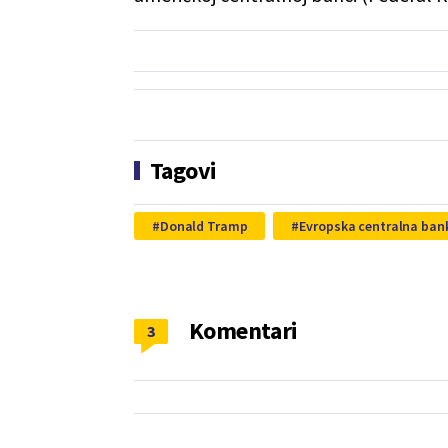
Tagovi
Donald Tramp
Evropska centralna ban
Komentari
3