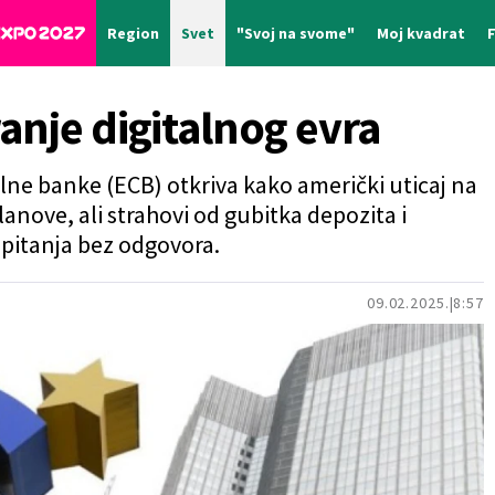
Region
Svet
"Svoj na svome"
Moj kvadrat
anje digitalnog evra
lne banke (ECB) otkriva kako američki uticaj na
nove, ali strahovi od gubitka depozita i
 pitanja bez odgovora.
09.02.2025.
8:57