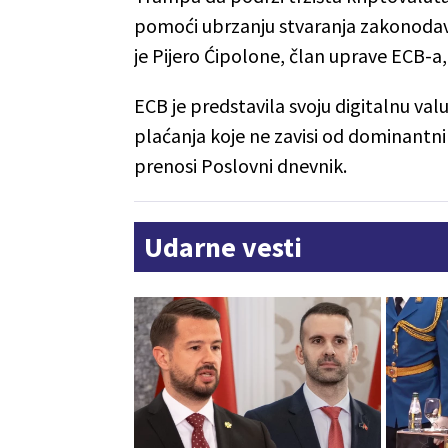
pomoći ubrzanju stvaranja zakonodavno
je Pijero Ćipolone, član uprave ECB-a,
ECB je predstavila svoju digitalnu val
plaćanja koje ne zavisi od dominantni
prenosi Poslovni dnevnik.
Udarne vesti