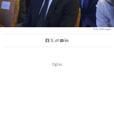
M.M./ATAImages