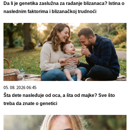
Da li je genetika zaslužna za rađanje blizanaca? Istina o
naslednim faktorima i blizanačkoj trudnoći
05. 08. 2026 06:45
Šta dete nasleđuje od oca, a šta od majke? Sve što
treba da znate o genetici