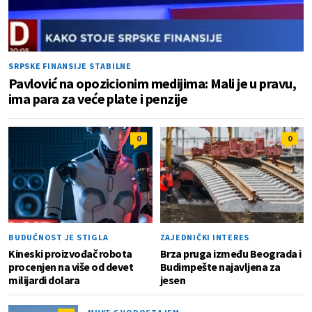
SRPSKE FINANSIJE STABILNE
Pavlović na opozicionim medijima: Mali je u pravu,
ima para za veće plate i penzije
0
0
BUDUĆNOST JE STIGLA
ZAJEDNIČKI INTERES
Kineski proizvođač robota
Brza pruga između Beograda i
procenjen na više od devet
Budimpešte najavljena za
milijardi dolara
jesen