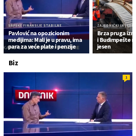
SRPSKE FINANSIJE STABILNE
ZAJEDNIČKI INTERE
Pavlović na opozicionim
Brza pruga iz
medijima: Mali je u pravu, ima
i Budimpešte n
para za veće plate i penzije
jesen
Biz
1