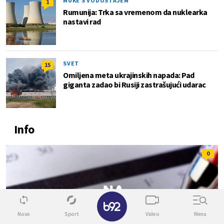
MUKE S VODOSTAJEM
1
Rumunija: Trka sa vremenom da nuklearka
nastavi rad
SVET
15
Omiljena meta ukrajinskih napada: Pad
giganta zadao bi Rusiji zastrašujući udarac
Info
0
✕
Novo
Sport
Video
Menu