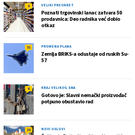
VELIKI PREOKRET
0
Poznati trgovinski lanac zatvara 50
prodavnica: Deo radnika već dobio
otkaz
PROMENA PLANA
31
Zemlja BRIKS-a odustaje od ruskih Su-
57
KRAJ VELIKOG SNA
6
Gotovo je: Slavni nemački proizvođač
potpuno obustavio rad
NOVI USLOVI
10