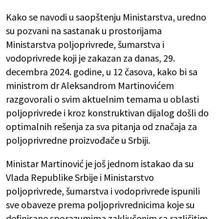
Kako se navodi u saopštenju Ministarstva, uredno
su pozvani na sastanak u prostorijama
Ministarstva poljoprivrede, šumarstva i
vodoprivrede koji je zakazan za danas, 29.
decembra 2024. godine, u 12 časova, kako bi sa
ministrom dr Aleksandrom Martinovićem
razgovorali o svim aktuelnim temama u oblasti
poljoprivrede i kroz konstruktivan dijalog došli do
optimalnih rešenja za sva pitanja od značaja za
poljoprivredne proizvođače u Srbiji.
Ministar Martinović je još jednom istakao da su
Vlada Republike Srbije i Ministarstvo
poljoprivrede, šumarstva i vodoprivrede ispunili
sve obaveze prema poljoprivrednicima koje su
definisane sporazumima zaključenim sa različitim