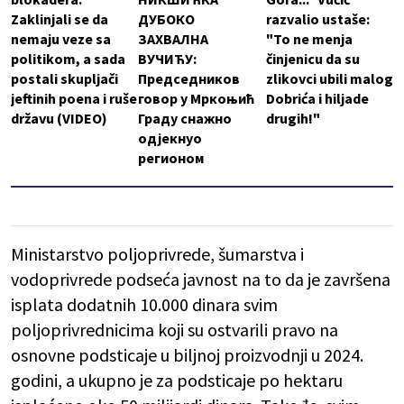
Zaklinjali se da
ДУБОКО
razvalio ustaše:
nemaju veze sa
ЗАХВАЛНА
"To ne menja
politikom, a sada
ВУЧИЋУ:
činjenicu da su
postali skupljači
Председников
zlikovci ubili malog
jeftinih poena i ruše
говор у Мркоњић
Dobrića i hiljade
državu (VIDEO)
Граду снажно
drugih!"
одјекнуо
регионом
Ministarstvo poljoprivrede, šumarstva i
vodoprivrede podseća javnost na to da je završena
isplata dodatnih 10.000 dinara svim
poljoprivrednicima koji su ostvarili pravo na
osnovne podsticaje u biljnoj proizvodnji u 2024.
godini, a ukupno je za podsticaje po hektaru