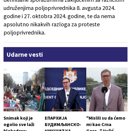
udruženjima poljoprivrednika 8. avgusta 2024.
godine i 27. oktobra 2024. godine, te da nema
apsolutno nikakvih razloga za proteste
poljoprivrednika.
Udarne vesti
Snimak koji je
ЕПАРХИЈА
"Mislili su da ćemo
ogolio sve laži
БУДИМЉАНСКО-
mi kao Crna
blokadera:
НИКШИЋКА
Gora..." Vučić