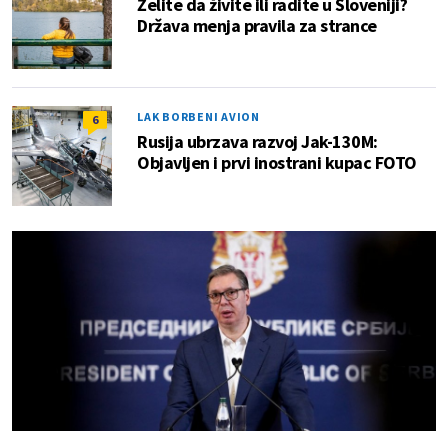
Želite da živite ili radite u Sloveniji?
Država menja pravila za strance
LAK BORBENI AVION
6
Rusija ubrzava razvoj Jak-130M:
Objavljen i prvi inostrani kupac FOTO