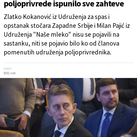
poljoprivrede ispunilo sve zahteve
Zlatko Kokanović iz Udruženja za spas i
opstanak stočara Zapadne Srbije i Milan Pajić iz
Udruženja "Naše mleko" nisu se pojavili na
sastanku, niti se pojavio bilo ko od članova
pomenutih udruženja poljoprivrednika.
Izvor:
B92.net