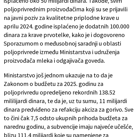
isplaćeno oko 50 milijardi dinara. Takođe, svim
poljoprivrednim proizvođačima koji su se prijavili
na javni poziv za kvalitetne priplodne krave u
aprilu 2024. godine isplaćeno je dodatnih 100.000
dinara za krave prvotelke, kako je i dogovoreno
Sporazumom o međusobnoj saradnji u oblasti
poljoprivrede između Ministarstva i udruženja
proizvođača mleka i odgajivača goveda.
Ministarstvo još jednom ukazuje na to da je
Zakonom o budžetu za 2025. godinu za
poljoprivredu opredeljeno rekordnih 138.52
mililijardi dinara, te da je, uz tu sumu, 11 milijardi
dinara predviđeno za refakciju akciza za gorivo. Sve
to čini čak 7,5 odsto ukupnih prihoda budžeta za
narednu godinu, a subvencije imaju najveće učešće,
blizu 111,4 milijardi koje su namenjene za