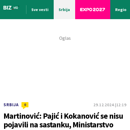
Sve vesti
Srbija
Region
Nova vest
SRBIJA
29.12.2024.
12:19
0
Martinović: Pajić i Kokanović se nisu
pojavili na sastanku, Ministarstvo