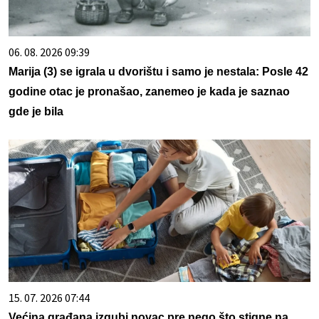
06. 08. 2026 09:39
Marija (3) se igrala u dvorištu i samo je nestala: Posle 42
godine otac je pronašao, zanemeo je kada je saznao
gde je bila
15. 07. 2026 07:44
Većina građana izgubi novac pre nego što stigne na